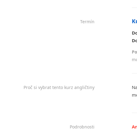
K
Termín
D
D
Po
mo
Na
Proč si vybrat tento kurz angličtiny
m
An
Podrobnosti