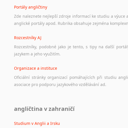
Portály angličtiny
Zde
naleznete
nejlepší
zdroje
informací
ke
studiu
a
výuce
anglické
portály
apod.
Rubrika
obsahuje
zejména
komplexn
Rozcestníky AJ
Rozcestníky,
podobné
jako
je
tento,
s
tipy
na
další
portál
jazykem
a
jeho
využitím.
Organizace a instituce
Oficiální
stránky
organizací
pomáhajících
při
studiu
angli
asociace
pro
podporu
jazykového
vzdělávání
ad.
Diskusní fórum
angličtina v zahraničí
Ať
už
se
jedná
o
česká
diskusní
fóra
o
anglickém
jazyce
n
angličtině
na
různá
témata,
vše
naleznete
v
této
rubrice.
Studium v Anglii a Irsku