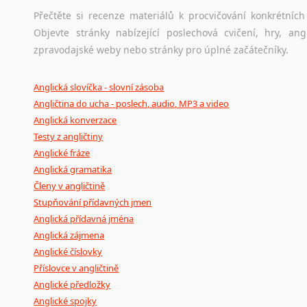
Přečtěte si recenze materiálů k procvičování konkrétních 
Objevte stránky nabízející poslechová cvičení, hry, a
zpravodajské weby nebo stránky pro úplné začátečníky.
Anglická slovíčka - slovní zásoba
Angličtina do ucha - poslech, audio, MP3 a video
Anglická konverzace
Testy z angličtiny
Anglické fráze
Anglická gramatika
Členy v angličtině
Stupňování přídavných jmen
Anglická přídavná jména
Anglická zájmena
Anglické číslovky
Příslovce v angličtině
Anglické předložky
Anglické spojky