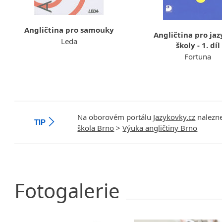
Angličtina pro samouky
Angličtina pro ja
Leda
školy - 1. díl
Fortuna
Na oborovém portálu
Jazykovky.cz
nalezne
TIP
škola Brno
>
Výuka angličtiny Brno
Fotogalerie