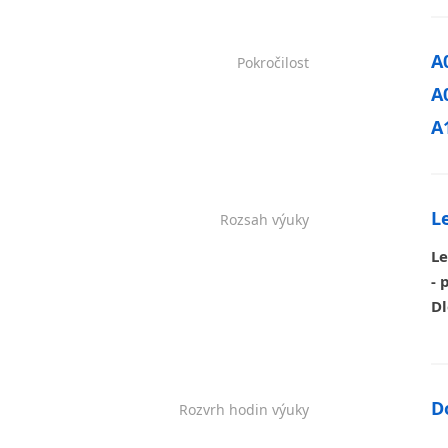
A
Pokročilost
A
A
L
Rozsah výuky
Le
- 
Dl
Do
Rozvrh hodin výuky