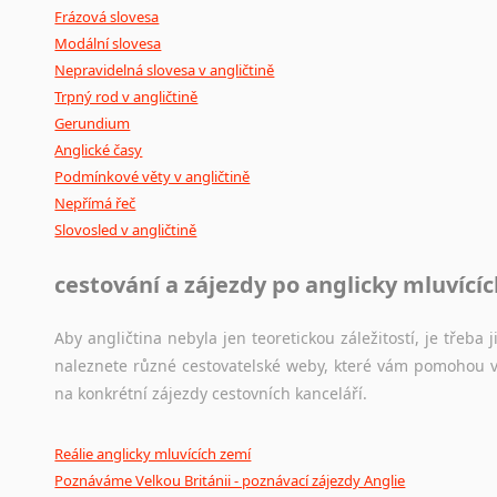
Frázová slovesa
Modální slovesa
Nepravidelná slovesa v angličtině
Trpný rod v angličtině
Gerundium
Anglické časy
Podmínkové věty v angličtině
Nepřímá řeč
Slovosled v angličtině
cestování a zájezdy po anglicky mluvící
Aby angličtina nebyla jen teoretickou záležitostí, je třeba j
naleznete různé cestovatelské weby, které vám pomohou vy
na konkrétní zájezdy cestovních kanceláří.
Reálie anglicky mluvících zemí
Poznáváme Velkou Británii - poznávací zájezdy Anglie