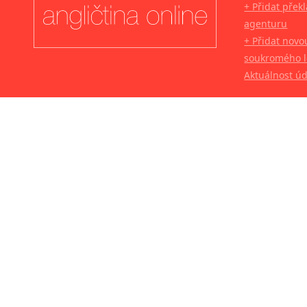
+ Přidat přek
agenturu
+ Přidat novo
soukromého l
Aktuálnost ú