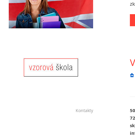
zk
Chrudim
Děčín
Hodonín
Klatovy
Kolín
Most
Prostějov
V
Sedlčany
Tišnov
Vysoká nad Labem
50
Kontakty
72
sk
in