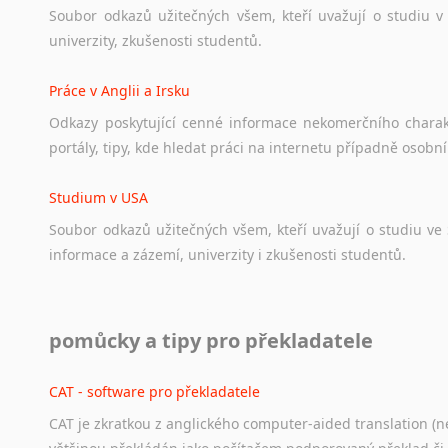
Soubor
odkazů
užitečných
všem,
kteří
uvažují
o
studiu
v
univerzity,
zkušenosti
studentů.
Práce v Anglii a Irsku
Odkazy
poskytující
cenné
informace
nekomerčního
chara
portály,
tipy,
kde
hledat
práci
na
internetu
případně
osobní
Studium v USA
Soubor
odkazů
užitečných
všem,
kteří
uvažují
o
studiu
ve
informace
a
zázemí,
univerzity
i
zkušenosti
studentů.
Práce v USA
pomůcky a tipy pro překladatele
Odkazy
poskytující
cenné
informace
nekomerčního
charak
hledat
práci
na
internetu
případně
osobní
zkušenosti
ostat
CAT - software pro překladatele
CAT je zkratkou z anglického computer-aided translation (ne
Studium v Austrálii