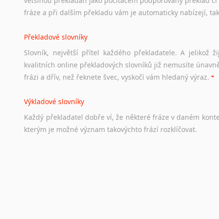
většinou překládán jako počítačem podporovaný překlad či
Soubor
odkazů
užitečných
všem,
kteří
uvažují
o
studiu
v
Aus
fráze a při dalším překladu vám je automaticky nabízejí, ta
a
zázemí,
australské
univerzity
a
samozřejmě
i
osobní
zkuš
Překladové slovníky
Práce v Austrálii
Slovník, největší přítel každého překladatele. A jelikož
Odkazy
poskytující
cenné
informace
nekomerčního
charak
kvalitních online překladových slovníků již nemusíte únavn
hledat
práci
na
internetu
případně
osobní
zkušenosti
ostat
frázi a dřív, než řeknete švec, vyskočí vám hledaný výraz.
Životopis v angličtině
Výkladové slovníky
Hledáte-li
si
práci
v
zahraničí,
bez
životopisu
v
angličtině
s
Každý
překladatel
dobře
ví,
že
některé
fráze
v
daném
kont
stejná
obecná
pravidla,
jako
pro
český
životopis.
Tak
dost
ot
kterým
je
možné
význam
takovýchto
frází
rozklíčovat.
Srovnávací slovníky
Úkolem
srovnávacích
slovníků
je
vyhledat
vhodná
synony
vždy
po
ruce.
Korektory pravopisu pro překladatele