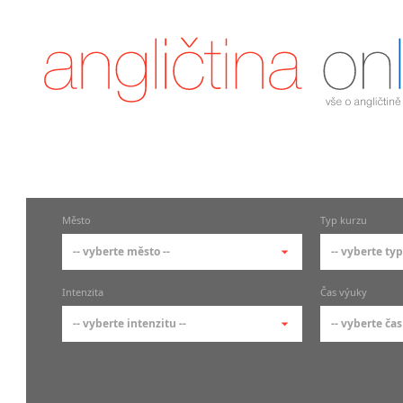
Město
Typ kurzu
-- vyberte město --
-- vyberte typ
-- vyberte město --
-- vyberte 
Intenzita
Čas výuky
pražské městské části
základní 
-- vyberte intenzitu --
-- vyberte čas
Praha
Kurzy a
skupin
Praha 1
-- vyberte intenzitu --
-- vyberte
Individ
Praha 2
1-2 hodiny týdně
Ranní (zač
Firemní