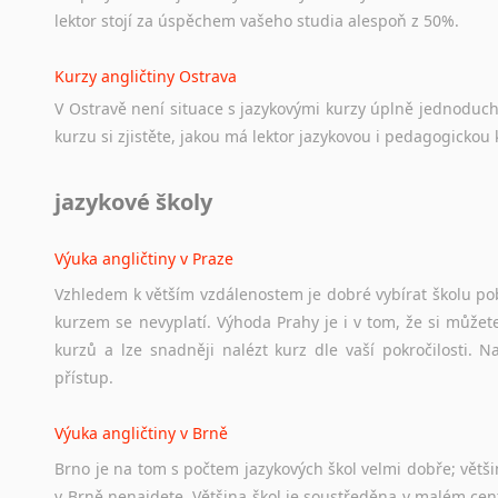
lektor stojí za úspěchem vašeho studia alespoň z 50%.
Kurzy angličtiny Ostrava
V Ostravě není situace s jazykovými kurzy úplně jednoduc
kurzu si zjistěte, jakou má lektor jazykovou i pedagogickou k
jazykové školy
Výuka angličtiny v Praze
Vzhledem k větším vzdálenostem je dobré vybírat školu pobl
kurzem se nevyplatí. Výhoda Prahy je i v tom, že si můžete 
kurzů a lze snadněji nalézt kurz dle vaší pokročilosti.
přístup.
Výuka angličtiny v Brně
Brno je na tom s počtem jazykových škol velmi dobře; většino
v Brně nenajdete. Většina škol je soustředěna v malém cent