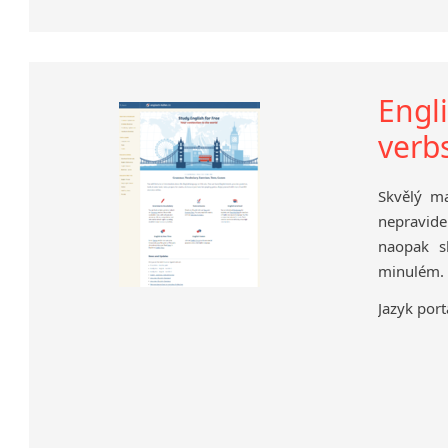
Engli
verbs
Skvělý ma
nepravidel
naopak s
minulém.
Jazyk port