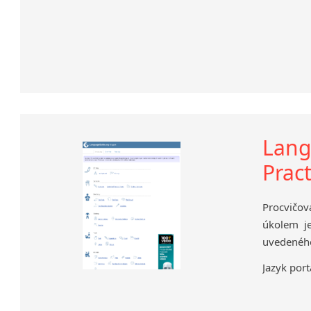
Lang
Prac
Procvičov
úkolem je
uvedeného
Jazyk port