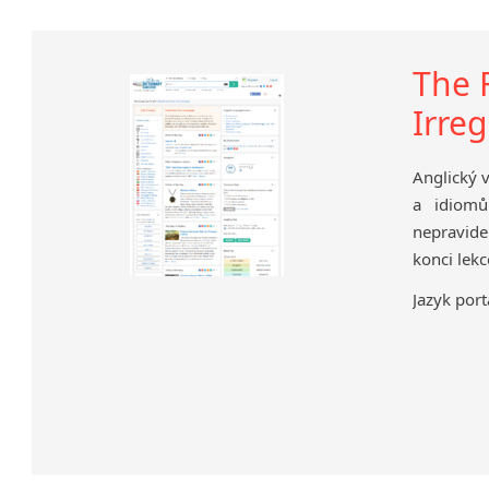
The 
Irre
Anglický 
a idiomů
nepravide
konci lekc
Jazyk port