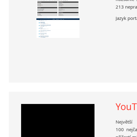
213 nepra
Jazyk port
YouT
Největší
100 nejča
příčestí m