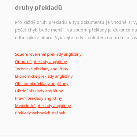
druhy překladů
Pro každý druh překladu a typ dokumentu je vhodné si vyb
počet chyb bude menší. Na soudní překlady je dokonce nut
odborníka z oboru. Vybírejte tedy s ohledem na profesní živ
Soudní (ověřené) překlady angličtiny
Odborné překlady angličtiny
Technické překlady angličtiny
Ekonomické překlady angličtiny
Obchodní překlady angličtiny
Úřední překlady angličtiny
Právní překlady angličtiny
Medicínské překlady angličtiny
Překlady webových stránek