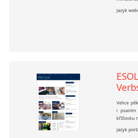
Jazyk webu
ESOL
Verb
Velice pě
i psaním
křížovku 
Jazyk port