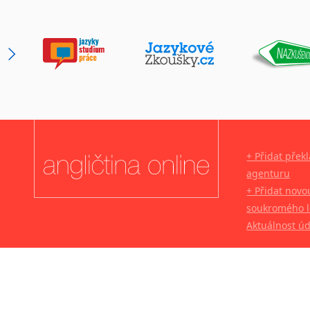
+ Přidat přek
agenturu
+ Přidat novo
soukromého l
Aktuálnost ú