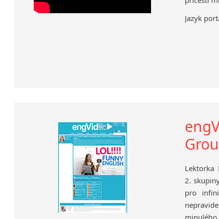
Jazyk port
engVi
Grou
Lektorka 
2. skupiny
pro infin
nepravidel
minulého, 