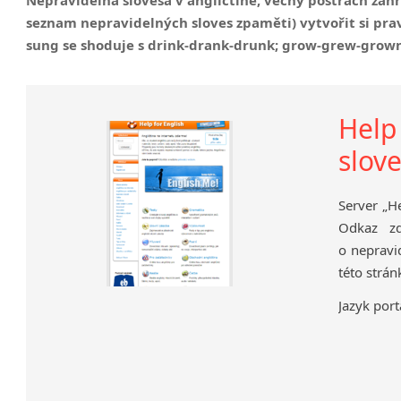
Nepřímá řeč
seznam nepravidelných sloves zpaměti) vytvořit si pravi
Slovosled v angličtině
sung se shoduje s drink-drank-drunk; grow-grew-grown
Help
slov
Server „H
Odkaz zd
o nepravi
této strán
Jazyk port