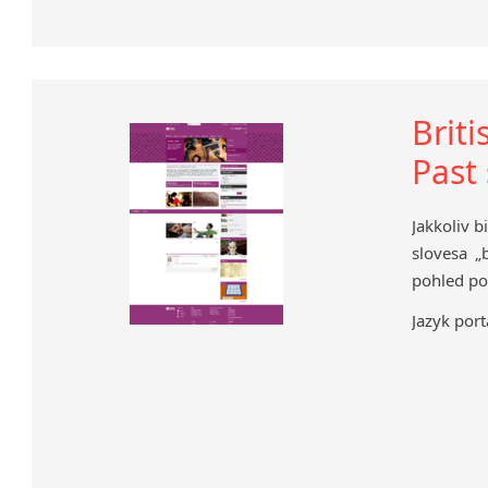
Briti
Past 
Jakkoliv b
slovesa „b
pohled po
Jazyk port