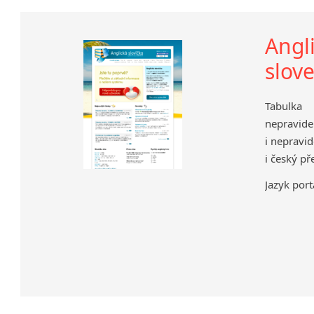
Angl
slov
Tabulka 
nepravid
i nepravid
i český př
Jazyk port