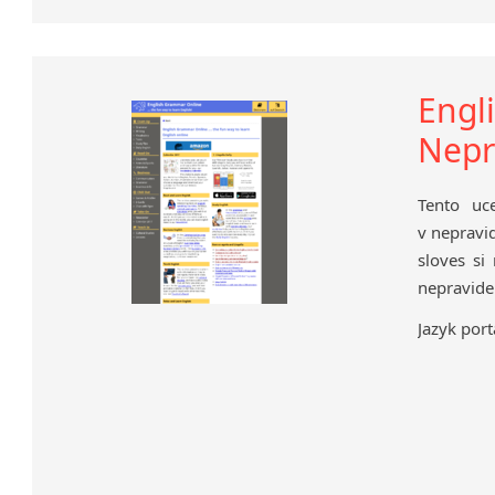
Engl
Nepr
Tento uc
v nepravi
sloves si
nepravidel
Jazyk port