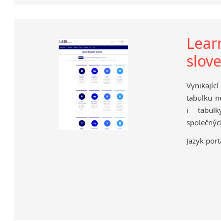
Lear
slov
Vynikajíc
tabulku n
i tabul
společnýc
Jazyk port