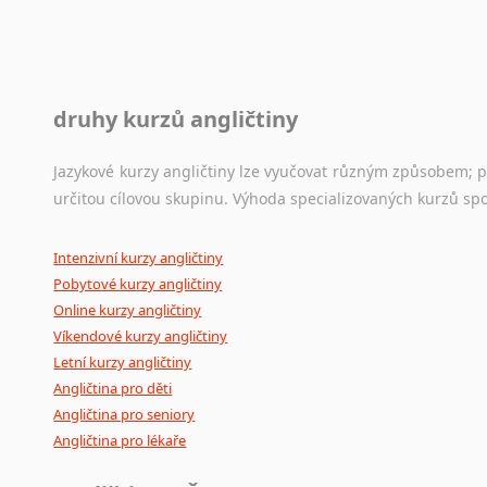
druhy kurzů angličtiny
Jazykové kurzy angličtiny lze vyučovat různým způsobem; 
určitou cílovou skupinu. Výhoda specializovaných kurzů spo
Intenzivní kurzy angličtiny
Pobytové kurzy angličtiny
Online kurzy angličtiny
Víkendové kurzy angličtiny
Letní kurzy angličtiny
Angličtina pro děti
Angličtina pro seniory
Angličtina pro lékaře