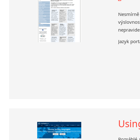
Nesmírně
výslovnost
nepravide
Jazyk port
Usin
Rozsáhlé 