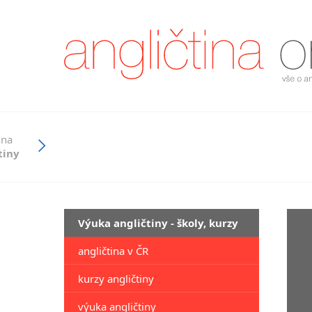
 na
tiny
Výuka angličtiny - školy, kurzy
angličtina v ČR
kurzy angličtiny
výuka angličtiny