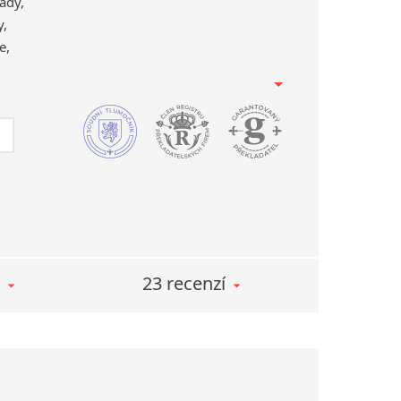
ady,
y,
e,
enské vědy
rávo
– překladatelské práce pro (IOM)
anization for Migration, překlady arbitráží,
(Evropský soud pro lidská práva)
é a trestní právo překlady rozsudků, výnosů,
ákonů (např. zákon o konkurzu a vyrovnání),
kladů pro výběrová řízení.
23 recenzí
mické rozvahy, smlouvy, výsledovky, audity,
ické analýzy, podnikatelské záměry, podklady
ěkolik učebnic a zkušebních textů pro
ČIIA