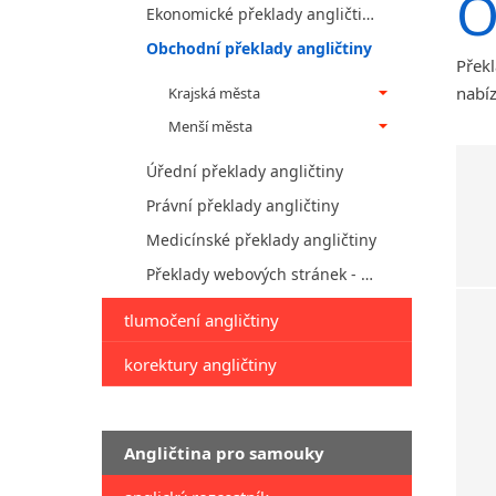
O
Ekonomické překlady angličtiny
Obchodní překlady angličtiny
Překl
nabíz
Krajská města
Menší města
Úřední překlady angličtiny
Právní překlady angličtiny
Medicínské překlady angličtiny
Překlady webových stránek - angličtina
tlumočení angličtiny
korektury angličtiny
Angličtina pro samouky