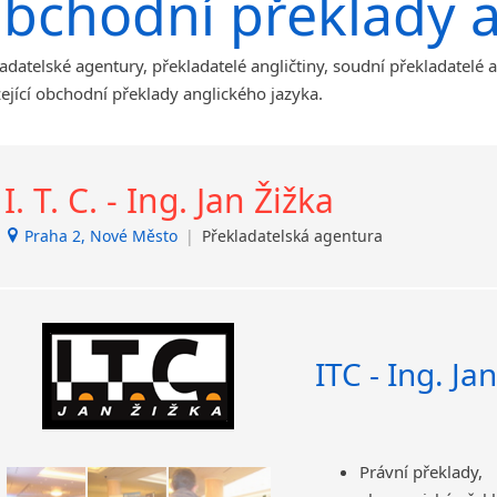
bchodní překlady a
malá města podle abecedy
Afrikánština
Benátky nad Jizerou
Ajmarština
Blatnice
Akebu
adatelské agentury, překladatelé angličtiny, soudní překladatelé 
Blatnička
Albánština
ející obchodní překlady anglického jazyka.
Brandýs nad Labem-Stará
Amharština
Boleslav
Arabština
Břeclav
Aramejština
I. T. C. - Ing. Jan Žižka
Dačice
Arménština
Děčín
Avarština
Praha 2, Nové Město
|
Překladatelská agentura
Dvůr Králové nad Labem
Azerbajdžánština
Havlíčkův Brod
Bambarština
Jílové u Prahy
Bantuské jazyky
Kladno
Barmština
ITC - Ing. Ja
Krucemburk
Baskičtina
Lanžhot
Běloruština
Nový Bor
Bengálština
Nový Jičín
Bosenština
Právní překlady,
Opava
Bulharština