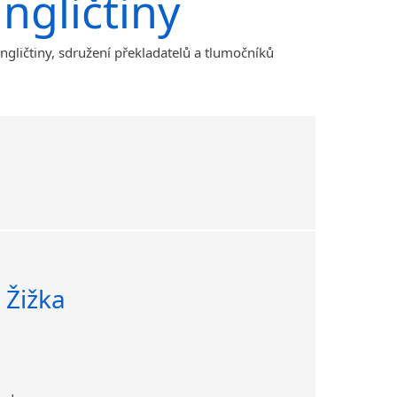
ngličtiny
angličtiny, sdružení překladatelů a tlumočníků
n Žižka