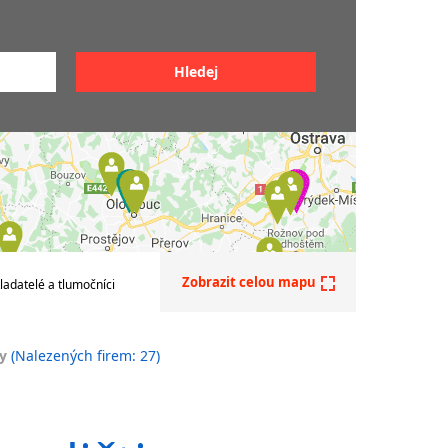
Překladatelé angličtiny
čtiny
Soudní překladatelé angličtiny
ičtiny
Sdružení překladatelů a
tlumočníků
ičtiny
iny
iny
nek -
Zobrazit celou mapu
ladatelé a tlumočníci
y
(Nalezených firem: 27)