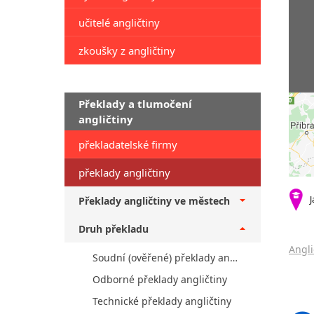
učitelé angličtiny
zkoušky z angličtiny
Překlady a tlumočení
angličtiny
překladatelské firmy
překlady angličtiny
J
Překlady angličtiny ve městech
Druh překladu
Angli
Soudní (ověřené) překlady angličtiny
Odborné překlady angličtiny
Technické překlady angličtiny