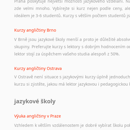
Praha poskytuje největší možnosti jazykového vzdělání. Na
zde velmi mnoho. Vybírejte si kurz nejen podle ceny, ale
ideálem je 3-6 studentů. Kurzy s větším počtem studentů js
Kurzy angličtiny Brno
V Brně jsou jazykové školy menší a proto je důležité absolvo
skupiny. Preferujte kurzy s lektory s dobrým hodnocením od
lektor stojí za úspěchem vašeho studia alespoň z 50%.
Kurzy angličtiny Ostrava
V Ostravě není situace s jazykovými kurzy úplně jednoduc
kurzu si zjistěte, jakou má lektor jazykovou i pedagogickou k
jazykové školy
Výuka angličtiny v Praze
Vzhledem k větším vzdálenostem je dobré vybírat školu pobl