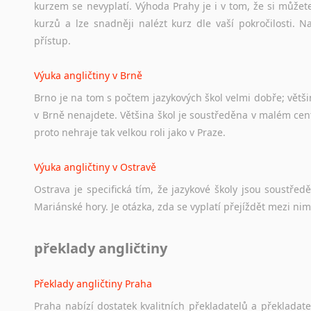
kurzem se nevyplatí. Výhoda Prahy je i v tom, že si můžete 
kurzů a lze snadněji nalézt kurz dle vaší pokročilosti.
přístup.
Výuka angličtiny v Brně
Brno je na tom s počtem jazykových škol velmi dobře; většino
v Brně nenajdete. Většina škol je soustředěna v malém cent
proto nehraje tak velkou roli jako v Praze.
Výuka angličtiny v Ostravě
Ostrava je specifická tím, že jazykové školy jsou soustře
Mariánské hory. Je otázka, zda se vyplatí přejíždět mezi nim
překlady angličtiny
Překlady angličtiny Praha
Praha nabízí dostatek kvalitních překladatelů a překladat