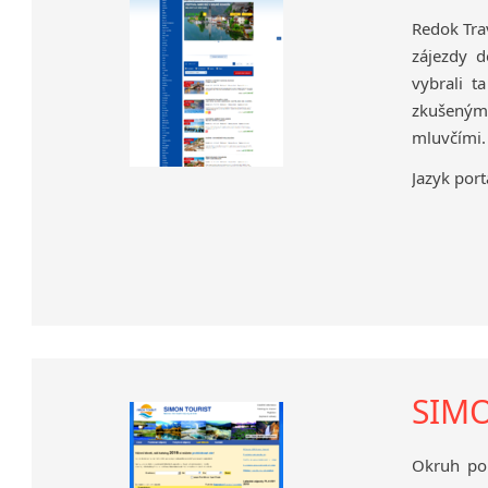
Redok Trav
zájezdy 
vybrali t
zkušenými 
mluvčími.
Jazyk port
SIMO
Okruh po 