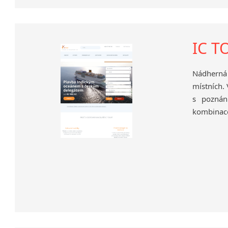
IC T
Nádherná 
místních.
s poznán
kombinace