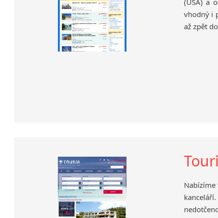
(USA) a o
vhodný i 
až zpět do
Tour
Nabízíme 
kanceláří
nedotčeno