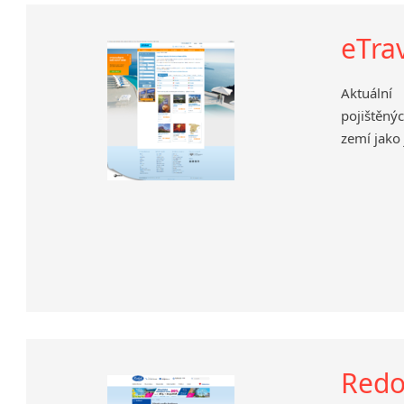
eTra
Aktuální
pojištěný
zemí jako
Redo