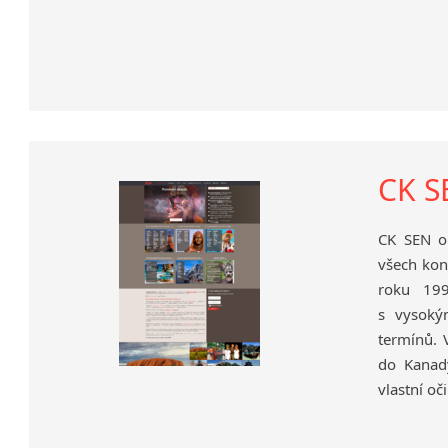
CK S
CK SEN or
všech kon
roku 199
s vysoký
termínů. 
do Kanady
vlastní oči