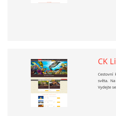
CK L
Cestovní 
světa. N
Vydejte se