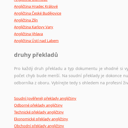
Angličtina Hradec Králové
Angličtina České Budějovice
Angličtina Zlín
Angličtina Karlovy Vary
Angličtina Jihlava
Angličtina Ústí nad Labem
druhy překladů
Pro každý druh překladu a typ dokumentu je vhodné si vyb
počet chyb bude menší. Na soudní překlady je dokonce nut
odborníka z oboru. Vybírejte tedy s ohledem na profesní živ
Soudní (ověřené) překlady angličtiny
Odborné překlady angličtiny
Technické překlady angličtiny
Ekonomické překlady angličtiny
Obchodní překlady angličtiny