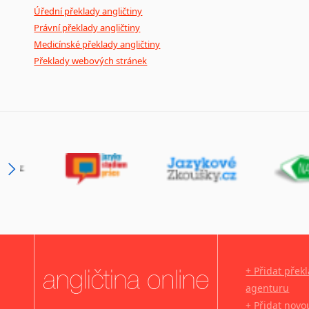
Úřední překlady angličtiny
Právní překlady angličtiny
Medicínské překlady angličtiny
Překlady webových stránek
+ Přidat přek
agenturu
+ Přidat novo