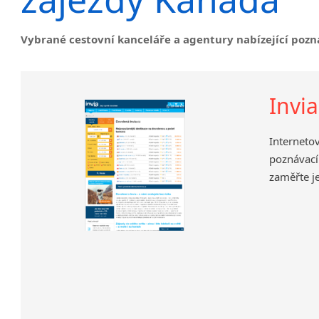
Nepřímá řeč
Slovosled v angličtině
Vybrané cestovní kanceláře a agentury nabízející pozn
Invi
Interneto
poznávací
zaměřte j