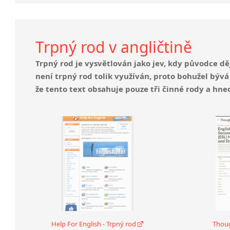
Trpný rod v angličtině
Trpný rod je vysvětlován jako jev, kdy původce 
není trpný rod tolik využíván, proto bohužel bývá
že tento text obsahuje pouze tři činné rody a hned
Help For English - Trpný rod
Thoug