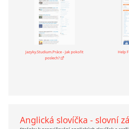
Jazyky.Studium.Práce - Jak pokořit
Help F
poslech?
Anglická slovíčka - slovní 
Stránky k procvičování anglických slovíček a rozši