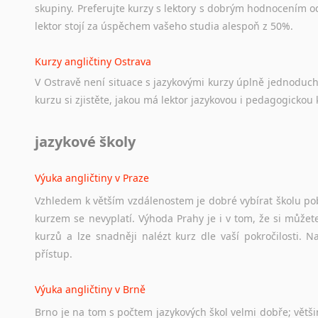
skupiny. Preferujte kurzy s lektory s dobrým hodnocením od
lektor stojí za úspěchem vašeho studia alespoň z 50%.
Kurzy angličtiny Ostrava
V Ostravě není situace s jazykovými kurzy úplně jednoduc
kurzu si zjistěte, jakou má lektor jazykovou i pedagogickou k
jazykové školy
Výuka angličtiny v Praze
Vzhledem k větším vzdálenostem je dobré vybírat školu pobl
kurzem se nevyplatí. Výhoda Prahy je i v tom, že si můžete 
kurzů a lze snadněji nalézt kurz dle vaší pokročilosti.
přístup.
Výuka angličtiny v Brně
Brno je na tom s počtem jazykových škol velmi dobře; většino