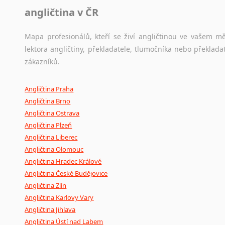
angličtina v ČR
Mapa profesionálů, kteří se živí angličtinou ve vašem mě
lektora angličtiny, překladatele, tlumočníka nebo překla
zákazníků.
Angličtina Praha
Angličtina Brno
Angličtina Ostrava
Angličtina Plzeň
Angličtina Liberec
Angličtina Olomouc
Angličtina Hradec Králové
Angličtina České Budějovice
Angličtina Zlín
Angličtina Karlovy Vary
Angličtina Jihlava
Angličtina Ústí nad Labem