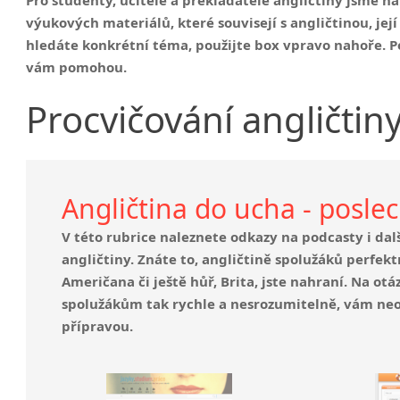
Nepřímá řeč
výukových materiálů, které souvisejí s angličtinou, j
Slovosled v angličtině
hledáte konkrétní téma, použijte box vpravo nahoře. Po
vám pomohou.
Procvičování angličtin
Angličtina do ucha - posle
V této rubrice naleznete odkazy na podcasty i da
angličtiny. Znáte to, angličtině spolužáků perfek
Američana či ještě hůř, Brita, jste nahraní. Na ot
spolužákům tak rychle a nesrozumitelně, vám ne
přípravou.