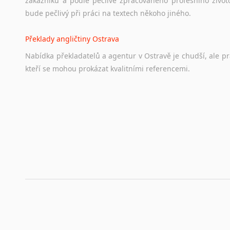
zákazníků a podle pečlivě zpracovaného profesního životo
bude pečlivý při práci na textech někoho jiného.
Překlady angličtiny Ostrava
Nabídka překladatelů a agentur v Ostravě je chudší, ale p
kteří se mohou prokázat kvalitními referencemi.