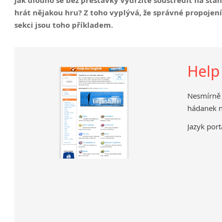
Nepřímá řeč
hrát nějakou hru? Z toho vyplývá, že správné propojení 
Slovosled v angličtině
sekci jsou toho příkladem.
Help
Nesmírně 
hádanek n
Jazyk port