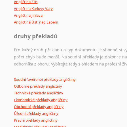
Angličtina Zlín
Angličtina Karlovy Vary
Angličtina Jihlava
Angličtina Ústí nad Labem
druhy překladů
Pro každý druh překladu a typ dokumentu je vhodné si vyb
počet chyb bude menší. Na soudní překlady je dokonce nut
odborníka z oboru. Vybírejte tedy s ohledem na profesní živ
Soudní (ověřené) překlady angličtiny
Odborné překlady angličtiny
Technické překlady angličtiny
Ekonomické překlady angličtiny
Obchodní překlady angličtiny
Úřední překlady angličtiny
Právní překlady angličtiny