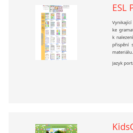
ESL 
Vynikající
ke gramat
k nalezen
přispění 
materiálu.
Jazyk port
Kids