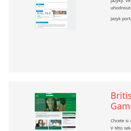
jazyky. Ve
uhodnout a
Jazyk port
Briti
Gam
Chcete si
V této sek