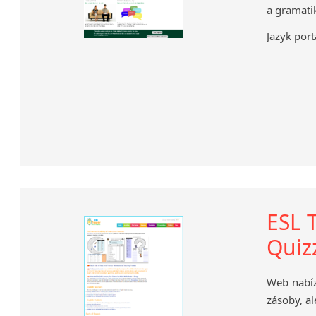
a gramati
Jazyk port
ESL 
Quiz
Web nabíz
zásoby, al