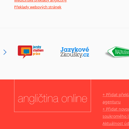
Medicínské překlady angličtiny
Překlady webových stránek
+ Přidat přek
agenturu
+ Přidat novo
soukromého l
Aktuálnost ú