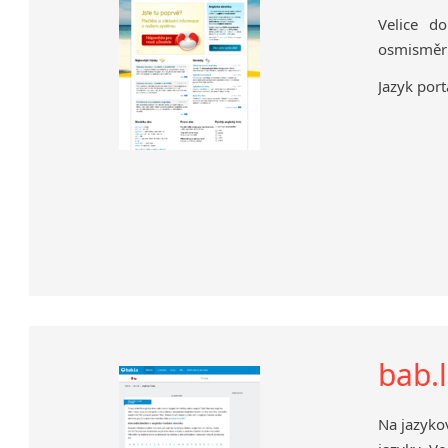
Velice d
osmisměrk
Jazyk port
bab.
Na jazykov