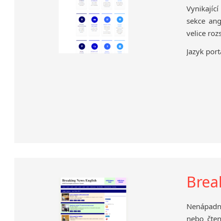
Vynikajíc
sekce ang
velice roz
Jazyk port
Brea
Nenápadný
nebo čten