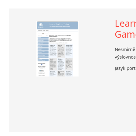
Lear
Gam
Nesmírně
výslovnost
Jazyk port