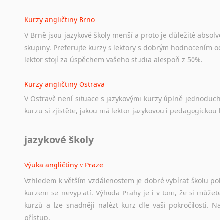
Kurzy angličtiny Brno
V Brně jsou jazykové školy menší a proto je důležité absolvo
skupiny. Preferujte kurzy s lektory s dobrým hodnocením od
lektor stojí za úspěchem vašeho studia alespoň z 50%.
Kurzy angličtiny Ostrava
V Ostravě není situace s jazykovými kurzy úplně jednoduc
kurzu si zjistěte, jakou má lektor jazykovou i pedagogickou k
jazykové školy
Výuka angličtiny v Praze
Vzhledem k větším vzdálenostem je dobré vybírat školu pobl
kurzem se nevyplatí. Výhoda Prahy je i v tom, že si můžete 
kurzů a lze snadněji nalézt kurz dle vaší pokročilosti.
přístup.