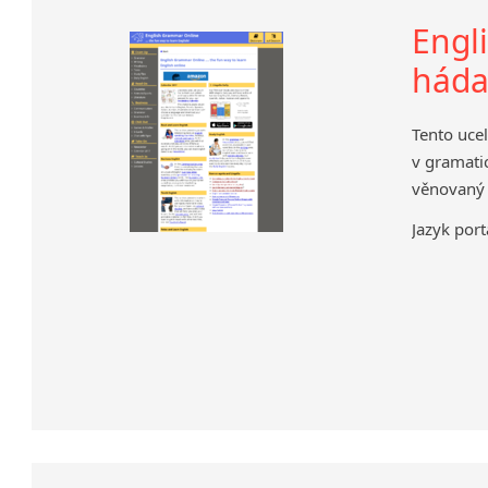
Engl
hád
Tento uce
v gramatic
věnovaný
Jazyk port