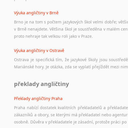
Výuka angličtiny v Brně
Brno je na tom s počtem jazykových škol velmi dobře; většino
v Brně nenajdete. Většina škol je soustředěna v malém cent
proto nehraje tak velkou roli jako v Praze.
Výuka angličtiny v Ostravě
Ostrava je specifická tím, že jazykové školy jsou soustře
Mariánské hory. Je otázka, zda se vyplatí přejíždět mezi nim
překlady angličtiny
Překlady angličtiny Praha
Praha nabízí dostatek kvalitních překladatelů a překladat
zákazníků a obory, se kterými má překladatel nebo agentur
osobně. Důvěra v překladatele je zásadní, protože práci po 