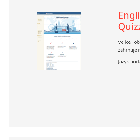
Engl
Quiz
Velice o
zahrnuje 
Jazyk port