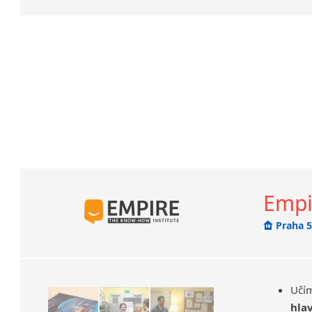
češtiny p
Před začá
pomůže sta
ještě zb
doporučím
Kromě výuk
Empi
Praha 5
Uč
hla