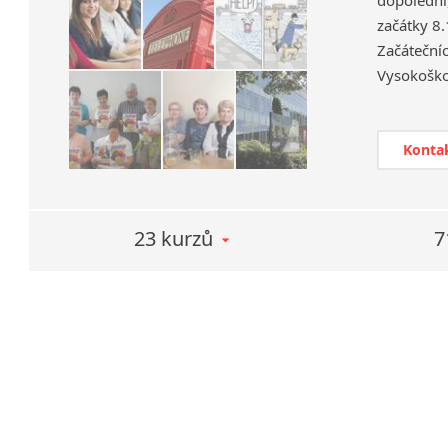
začátky 8.
Začátečníc
Vysokoško
i rodilí m
Učíme po
i světový
Konta
i specific
23 kurzů
7