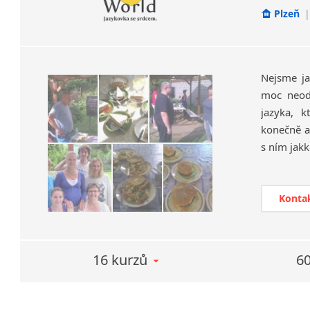
absolvova
Plzeň
|
Efektivní 
Nejsme ja
moc neodn
jazyka, 
konečně a 
s ním jakk
S námi to
platí, že 
Konta
16 kurzů
60