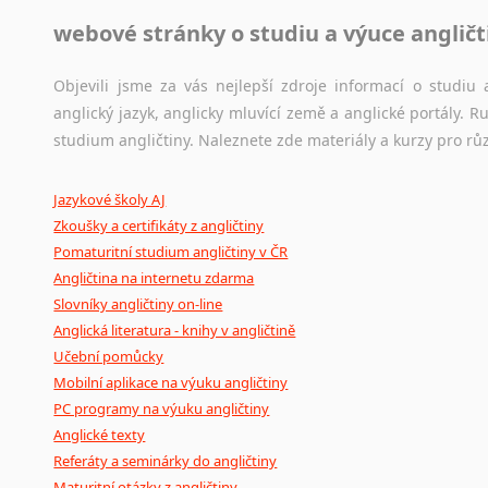
webové stránky o studiu a výuce angličt
Jazykový korpus je elektronický soubor autentických tex
korpusů, jež umožňují třeba vyhledávání slov a slovních spo
původního zdroje textu.
Objevili jsme za vás nejlepší zdroje informací o studi
anglický jazyk, anglicky mluvící země a anglické portály.
Ostatní pomůcky pro překladatele
studium angličtiny. Naleznete zde materiály a kurzy pro rů
Mix
pomůcek,
jež
mají
potenciál
pomoci
překladateli
v
je
Jazykové školy AJ
poradny
a
pravidla
pravopisu
nebo
stylistické
příručky.
Zkoušky a certifikáty z angličtiny
Pomaturitní studium angličtiny v ČR
Angličtina na internetu zdarma
Slovníky angličtiny on-line
Anglická literatura - knihy v angličtině
Učební pomůcky
Mobilní aplikace na výuku angličtiny
PC programy na výuku angličtiny
Anglické texty
Referáty a seminárky do angličtiny
Maturitní otázky z angličtiny