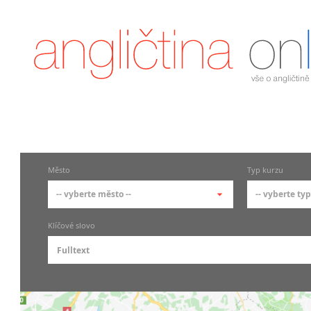
Město
Typ kurzu
-- vyberte město --
-- vyberte typ
-- vyberte město --
-- vyberte
Klíčové slovo
pražské městské části
základní
Praha
Skupin
Praha 1
Individ
Praha 2
Firemní