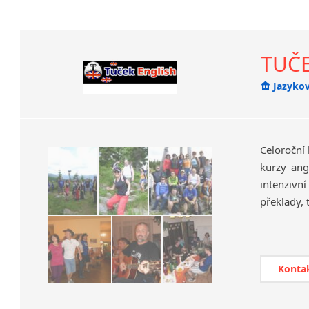
TUČE
Jazyko
Horská
Celoroční 
kurzy ang
intenziv
překlady, 
Konta