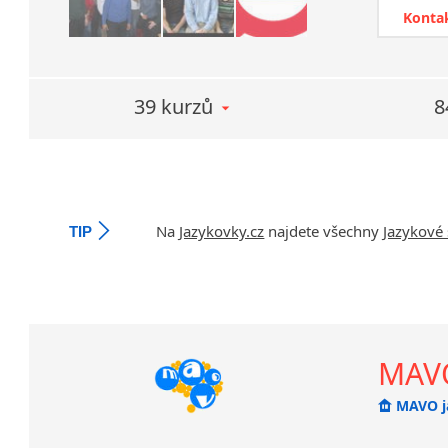
V článku 
Konta
dozvíte, n
využití těc
39 kurzů
8
Na
Jazykovky.cz
najdete všechny
Jazykové 
TIP
MAVO
MAVO j