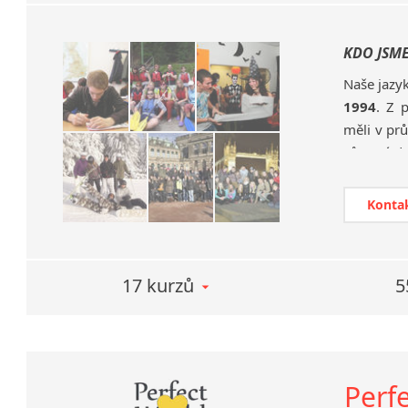
KDO JSM
Naše jazy
1994
. Z 
měli v pr
zůstavá do
Nabízíme j
jazykovýc
Konta
konverzač
zkoušky n
17 kurzů
5
DALŠÍ VZ
Na oblibě
workshop
Asistent
Perfe
jsou dlou