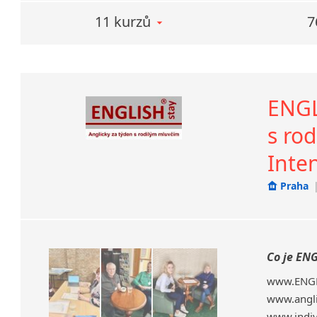
11 kurzů
7
ENGL
s rod
Inte
Praha
Co je EN
www.ENGLI
www.angli
www.indivi