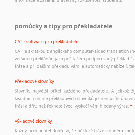
informace
a
zázemí,
univerzity
i
zkušenosti
studentů.
Práce v USA
pomůcky a tipy pro překladatele
Odkazy
poskytující
cenné
informace
nekomerčního
charak
hledat
práci
na
internetu
případně
osobní
zkušenosti
ostat
CAT - software pro překladatele
CAT je zkratkou z anglického computer-aided translation (ne
Studium v Austrálii
většinou překládán jako počítačem podporovaný překlad či
Soubor
odkazů
užitečných
všem,
kteří
uvažují
o
studiu
v
Aus
fráze a při dalším překladu vám je automaticky nabízejí, ta
a
zázemí,
australské
univerzity
a
samozřejmě
i
osobní
zkuš
Překladové slovníky
Práce v Austrálii
Slovník, největší přítel každého překladatele. A jelikož
Odkazy
poskytující
cenné
informace
nekomerčního
charak
kvalitních online překladových slovníků již nemusíte únavn
hledat
práci
na
internetu
případně
osobní
zkušenosti
ostat
frázi a dřív, než řeknete švec, vyskočí vám hledaný výraz.
Životopis v angličtině
Výkladové slovníky
Hledáte-li
si
práci
v
zahraničí,
bez
životopisu
v
angličtině
s
Každý
překladatel
dobře
ví,
že
některé
fráze
v
daném
kont
stejná
obecná
pravidla,
jako
pro
český
životopis.
Tak
dost
ot