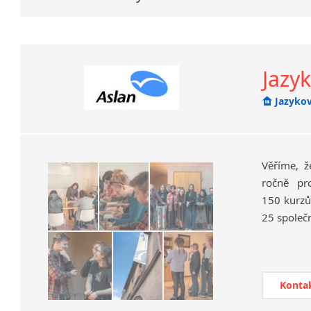
Přeč
LEKT
Jazy
roz
doká
Jazykov
Jsm
6 me
V s
Věříme, ž
ročně pr
150 kurzů
NAV
25 společn
efek
Konta