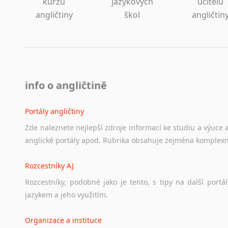
kurzů
jazykových
učitelů
angličtiny
škol
angličtin
info o angličtině
Portály angličtiny
Zde
naleznete
nejlepší
zdroje
informací
ke
studiu
a
výuce
anglické
portály
apod.
Rubrika
obsahuje
zejména
komplexn
Rozcestníky AJ
Rozcestníky,
podobné
jako
je
tento,
s
tipy
na
další
portál
jazykem
a
jeho
využitím.
Organizace a instituce