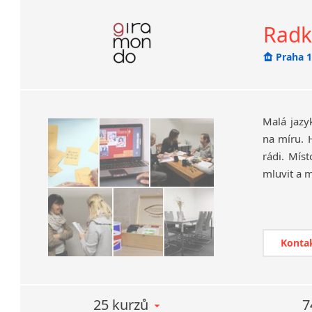
Radk
Praha 
Malá jazy
na míru. H
rádi. Mís
mluvit a 
Přesvědč
věnovat 
logistice,
Konta
přímo pro
s odpovíd
Nabízíme 
25 kurzů
7