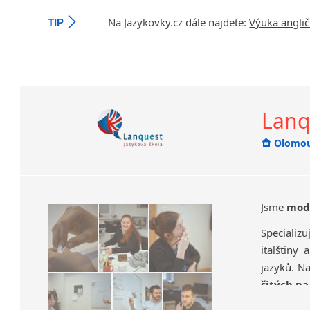
Na Jazykovky.cz dále najdete:
Výuka anglič
TIP
Lanqu
Olomo
Jsme
mod
Specializ
italštiny
jazyků. N
šitých na