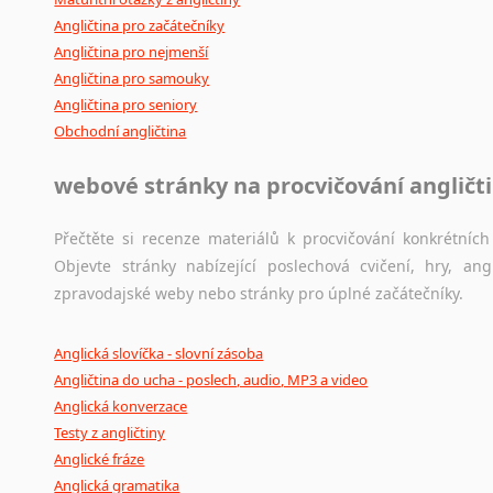
Angličtina pro začátečníky
Angličtina pro nejmenší
Angličtina pro samouky
Angličtina pro seniory
Obchodní angličtina
webové stránky na procvičování angličt
Přečtěte si recenze materiálů k procvičování konkrétních 
Objevte stránky nabízející poslechová cvičení, hry, a
zpravodajské weby nebo stránky pro úplné začátečníky.
Anglická slovíčka - slovní zásoba
Angličtina do ucha - poslech, audio, MP3 a video
Anglická konverzace
Testy z angličtiny
Anglické fráze
Anglická gramatika