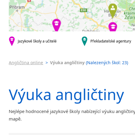
Praha 4
Online 
Praha 5
Výuka a
Praha 6
Výuka a
Praha 10
JŠ nabíze
Pomatur
krajská města
Brno
Jazykov
Jazykové školy a učitelé
Překladatelské agentury
Ostrava
Víkend
Plzeň
Intenzi
Angličtina online
>
Výuka angličtiny
(Nalezených škol: 23)
Liberec
Olomouc
Hradec Králové
Výuka angličtiny
České Budějovice
Pardubice
Zlín
Karlovy Vary
Nejlépe hodnocené jazykové školy nabízející výuku angličtiny
Jihlava
mapě.
malá města podle abecedy
Chomutov