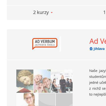
2 kurzy
1
Ad V
Jihlava
Naše jazy
studentům 
jedné učeb
z nichž s
to nejlepší
Dnes pro