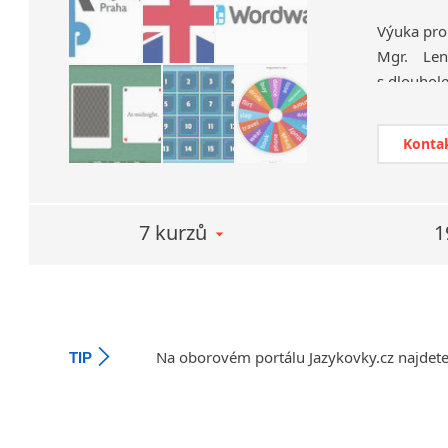
Výuka pro
Mgr. Len
s dlouhole
Konta
7 kurzů
1
Na oborovém portálu Jazykovky.cz najdet
TIP