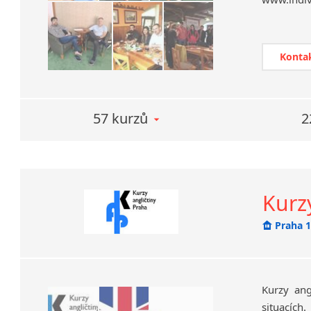
ENGLISH
individu
výukový 
Vám 100%
Konta
Jako prv
angličtin
JEDEN NA
57 kurzů
2
Intenzivn
1.
Nebojí
Model (1–
Kurz
mluvčí. Te
zběhlejší a
Praha 
Lektoři n
Kanady a
Kurzy ang
situacích.