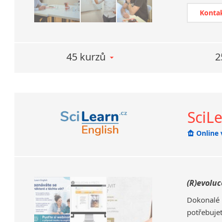
Dokážeme
přístupu
Konta
V rámci n
mohou zdar
spoluprác
45 kurzů
2
některý z 
SciLe
Online 
(R)evoluc
Dokonalé 
potřebuje