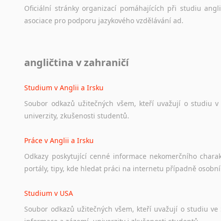
Oficiální
stránky
organizací
pomáhajících
při
studiu
angli
asociace
pro
podporu
jazykového
vzdělávání
ad.
Diskusní fórum
angličtina v zahraničí
Ať
už
se
jedná
o
česká
diskusní
fóra
o
anglickém
jazyce
n
angličtině
na
různá
témata,
vše
naleznete
v
této
rubrice.
Studium v Anglii a Irsku
Soubor
odkazů
užitečných
všem,
kteří
uvažují
o
studiu
v
univerzity,
zkušenosti
studentů.
Práce v Anglii a Irsku
Odkazy
poskytující
cenné
informace
nekomerčního
chara
portály,
tipy,
kde
hledat
práci
na
internetu
případně
osobní
Studium v USA
Soubor
odkazů
užitečných
všem,
kteří
uvažují
o
studiu
ve