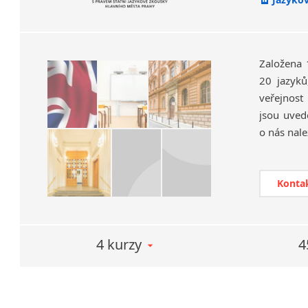
Prá
Pří
mate
Fir
Založena 
plán
20 jazyků
Ind
veřejnost
Učebny m
jsou uvede
blízko ce
o nás nale
Konta
4 kurzy
4