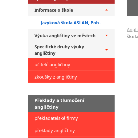
Informace o škole
Jazyková škola ASLAN, Pobočka Jazyková škola Aslan - Česká ulice
Angli
Výuka angličtiny ve městech
škola
Specifické druhy výuky
angličtiny
učitelé angličtiny
zkoušky z angličtiny
Překlady a tlumočení
angličtiny
překladatelské firmy
překlady angličtiny