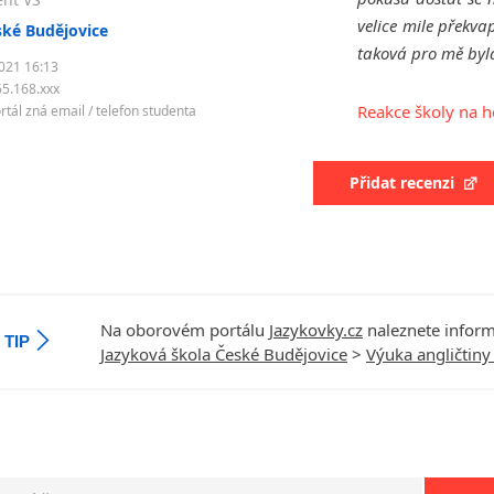
velice mile překv
ské Budějovice
taková pro mě byla 
021 16:13
5.168.xxx
Reakce školy na 
rtál zná email / telefon studenta
Přidat recenzi
Na oborovém portálu
Jazykovky.cz
naleznete inform
TIP
Jazyková škola České Budějovice
>
Výuka angličtiny