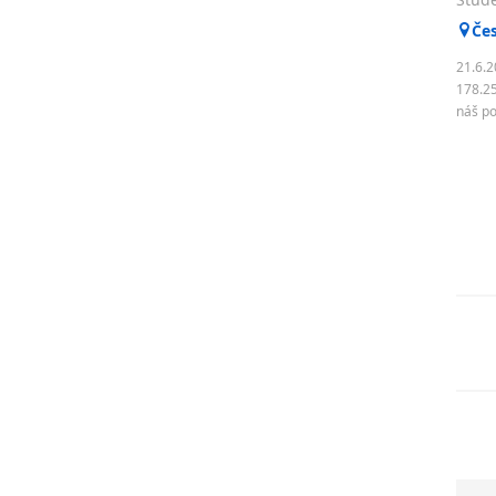
Če
21.6.2
178.25
náš po