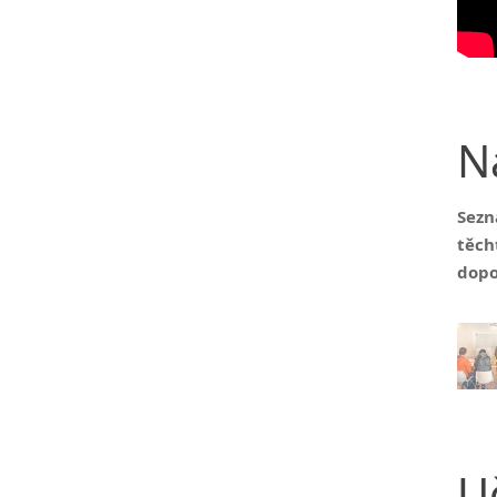
N
Sezn
těch
dopo
U