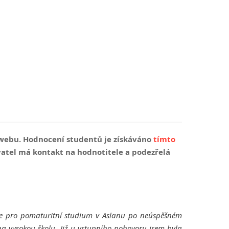
webu. Hodnocení studentů je získáváno
tímto
vatel má kontakt na hodnotitele a podezřelá
e pro pomaturitní studium v Aslanu po neúspěšném
na vysokou školu. Již u vstupního pohovoru jsem byla