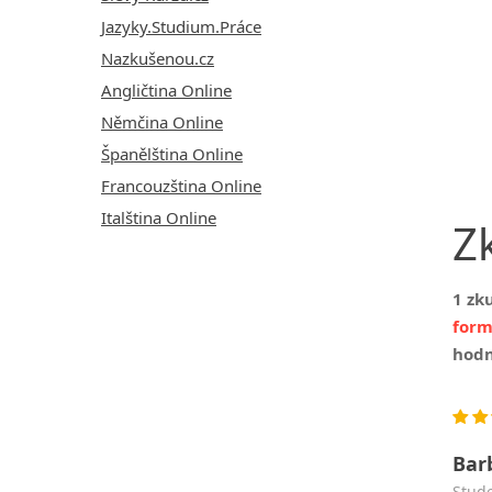
Jazyky.Studium.Práce
Nazkušenou.cz
Angličtina Online
Němčina Online
Španělština Online
Francouzština Online
Italština Online
Z
1 zk
for
hodn
Bar
stud