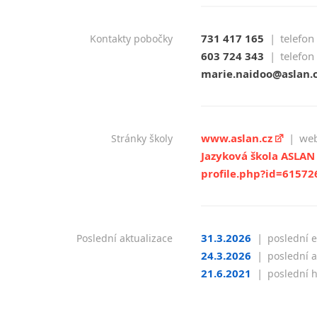
Jihlava
malá města podle abecedy
731 417 165
|
telefon
Kontakty pobočky
Chomutov
603 724 343
|
telefon
Chrudim
marie.naidoo@aslan.
Děčín
Hodonín
Klatovy
www.aslan.cz
|
web
Stránky školy
Kolín
Jazyková škola ASLAN
Most
profile.php?id=6157
Prostějov
Sedlčany
Tišnov
31.3.2026
|
Vysoká nad Labem
Poslední aktualizace
poslední e
24.3.2026
|
poslední a
21.6.2021
|
poslední 