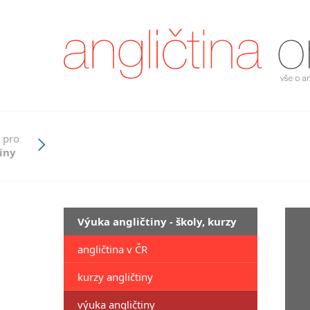
 pro
iny
Výuka angličtiny - školy, kurzy
angličtina v ČR
kurzy angličtiny
výuka angličtiny