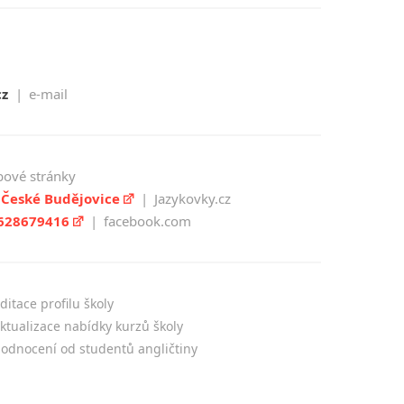
cz
|
e-mail
ové stránky
 České Budějovice
|
Jazykovky.cz
2628679416
|
facebook.com
ditace profilu školy
ktualizace nabídky kurzů školy
hodnocení od studentů angličtiny