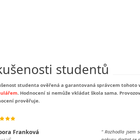
kušenosti
studentů
ušenost studenta ověřená a garantovaná správcem tohoto 
mulářem
. Hodnocení si nemůže vkládat škola sama. Provozo
ocení prověřuje.
bora Franková
Rozhodla jsem s
pokusu dostat se 
ent VŠ