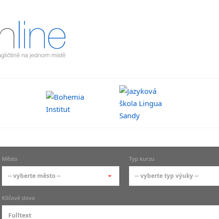
Město
Typ kurzu
-- vyberte město --
-- vyberte typ výuky --
-- vyberte město --
-- vyberte typ výuky --
Klíčové slovo
pražské městské části
základní členění výu