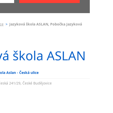
ličtiny
tiny
ice
>
Jazyková škola ASLAN, Pobočka Jazyková
iny
ine na
s
vá škola ASLAN
ní
la Aslan - Česká ulice
Česká 241/29, České Budějovice
ličtiny
ličtiny