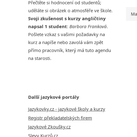
Přečtěte si hodnocení od studentů;
uděláte si obrázek o atmosféře ve škole.
Ma
Svoji zkušenost s kurzy angličtiny
napsal 1 student
:
Barbora Franková
.
Pošlete vzkaz s vašimi požadavky na
kurz a napíše nebo zavolá vám zpět
přímo pracovník, který má tuto agendu
na starosti.
Další jazykové portály
Jazykovky.cz - jazykové školy a kurzy
Registr překladatelských firem
Jazykové Zkoušky.cz
Slevy Kurzů.cz