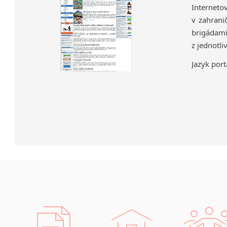
Interneto
v zahrani
brigádami
z jednotli
Jazyk port