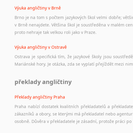
Výuka angličtiny v Brně
Brno je na tom s počtem jazykových škol velmi dobře; většino
v Brně nenajdete. Většina škol je soustředěna v malém cent
proto nehraje tak velkou roli jako v Praze.
Výuka angličtiny v Ostravě
Ostrava je specifická tím, že jazykové školy jsou soustře
Mariánské hory. Je otázka, zda se vyplatí přejíždět mezi nim
překlady angličtiny
Překlady angličtiny Praha
Praha nabízí dostatek kvalitních překladatelů a překladat
zákazníků a obory, se kterými má překladatel nebo agentur
osobně. Důvěra v překladatele je zásadní, protože práci po 