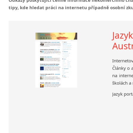
Nepřímá řeč
tipy, kde hledat práci na internetu případně osobní zk
Slovosled v angličtině
Jazy
Austr
Interneto
Články o a
na intern
školách a
Jazyk port