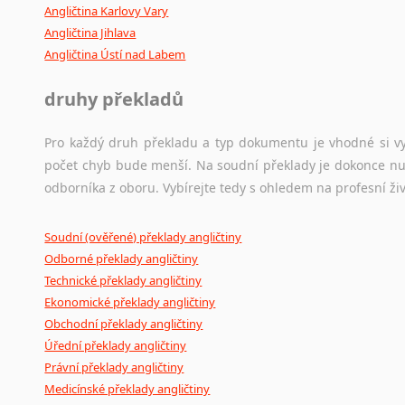
Angličtina Karlovy Vary
Angličtina Jihlava
Angličtina Ústí nad Labem
druhy překladů
Pro každý druh překladu a typ dokumentu je vhodné si vyb
počet chyb bude menší. Na soudní překlady je dokonce nut
odborníka z oboru. Vybírejte tedy s ohledem na profesní živ
Soudní (ověřené) překlady angličtiny
Odborné překlady angličtiny
Technické překlady angličtiny
Ekonomické překlady angličtiny
Obchodní překlady angličtiny
Úřední překlady angličtiny
Právní překlady angličtiny
Medicínské překlady angličtiny