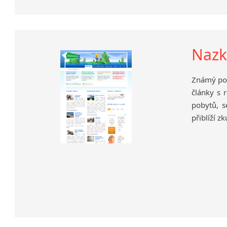
Nazk
Známý port
články s 
pobytů, s
přiblíží zk