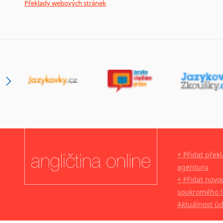
Překlady webových stránek
+ Přidat přek
agenturu
+ Přidat novo
soukromého l
Aktuálnost ú