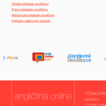
Úřední překlady angličtiny
Právní překlady angličtiny
Medicínské překlady angličtiny
Překlady webových stránek
+ Přidat přek
agenturu
+ Přidat novo