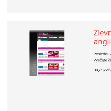
Zlev
angli
Poslední 
Využijte č
Jazyk port