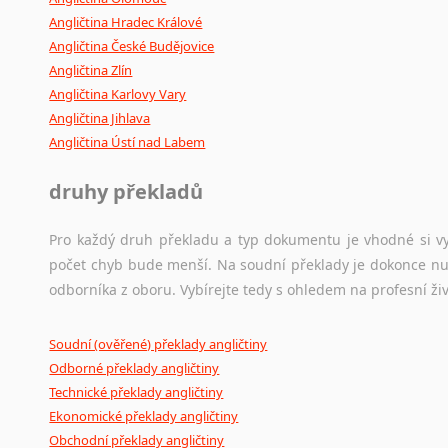
Angličtina Hradec Králové
Angličtina České Budějovice
Angličtina Zlín
Angličtina Karlovy Vary
Angličtina Jihlava
Angličtina Ústí nad Labem
druhy překladů
Pro každý druh překladu a typ dokumentu je vhodné si vyb
počet chyb bude menší. Na soudní překlady je dokonce nut
odborníka z oboru. Vybírejte tedy s ohledem na profesní živ
Soudní (ověřené) překlady angličtiny
Odborné překlady angličtiny
Technické překlady angličtiny
Ekonomické překlady angličtiny
Obchodní překlady angličtiny