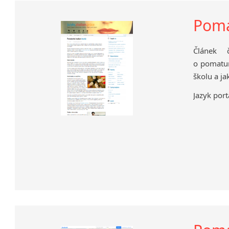
Poma
Článek č
o pomatur
školu a ja
Jazyk port