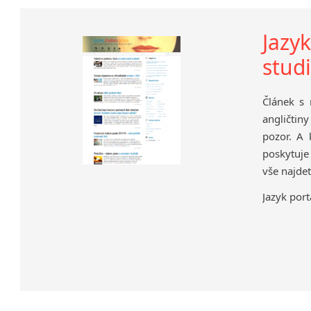
Jazy
stu
Článek s 
angličtiny
pozor. A 
poskytuje
vše najdet
Jazyk port