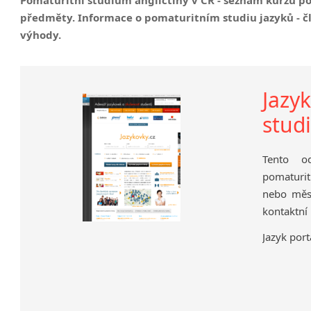
Nepřímá řeč
předměty. Informace o pomaturitním studiu jazyků - čl
Slovosled v angličtině
výhody.
Jazyk
stud
Tento o
pomaturit
nebo měst
kontaktní
Jazyk port