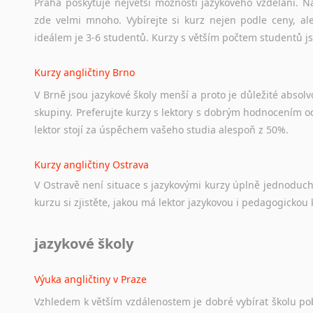
Praha poskytuje největší možnosti jazykového vzdělání. Na
zde velmi mnoho. Vybírejte si kurz nejen podle ceny, ale
ideálem je 3-6 studentů. Kurzy s větším počtem studentů js
Kurzy angličtiny Brno
V Brně jsou jazykové školy menší a proto je důležité absolvo
skupiny. Preferujte kurzy s lektory s dobrým hodnocením od
lektor stojí za úspěchem vašeho studia alespoň z 50%.
Kurzy angličtiny Ostrava
V Ostravě není situace s jazykovými kurzy úplně jednoduc
kurzu si zjistěte, jakou má lektor jazykovou i pedagogickou k
jazykové školy
Výuka angličtiny v Praze
Vzhledem k větším vzdálenostem je dobré vybírat školu pobl