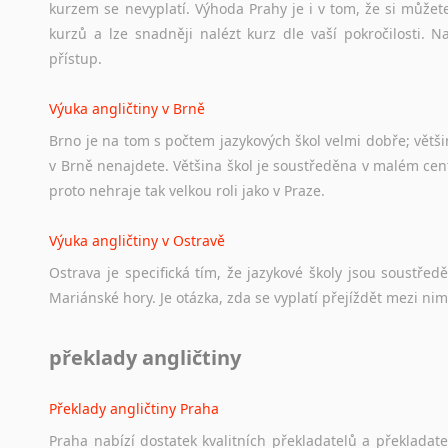
kurzem se nevyplatí. Výhoda Prahy je i v tom, že si můžete 
kurzů a lze snadněji nalézt kurz dle vaší pokročilosti.
přístup.
Výuka angličtiny v Brně
Brno je na tom s počtem jazykových škol velmi dobře; většino
v Brně nenajdete. Většina škol je soustředěna v malém cent
proto nehraje tak velkou roli jako v Praze.
Výuka angličtiny v Ostravě
Ostrava je specifická tím, že jazykové školy jsou soustře
Mariánské hory. Je otázka, zda se vyplatí přejíždět mezi nim
překlady angličtiny
Překlady angličtiny Praha
Praha nabízí dostatek kvalitních překladatelů a překladat