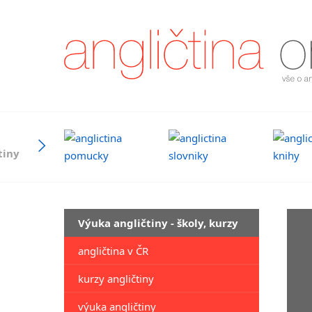
tiny
Výuka angličtiny - školy, kurzy
angličtina v ČR
kurzy angličtiny
výuka angličtiny