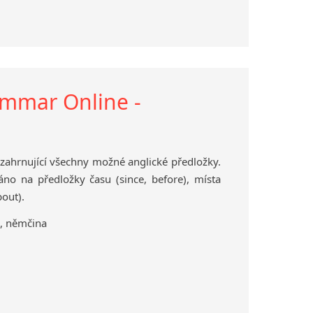
ammar Online -
 zahrnující všechny možné anglické předložky.
no na předložky času (since, before), místa
bout).
a, němčina