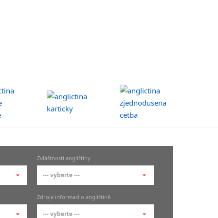
Zvláštnosti angličtiny
--- vyberte ---
--- vyberte ---
Zdroje informací o angličtině
Anglická jména
--- vyberte ---