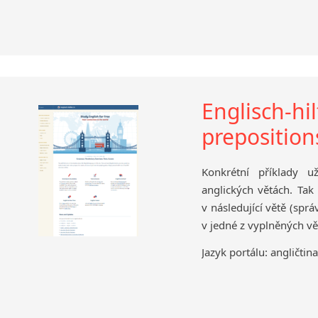
Englisch-hi
prepositions
Konkrétní příklady už
anglických větách. Tak
v následující větě (sp
v jedné z vyplněných vět)
Jazyk portálu: angličtin