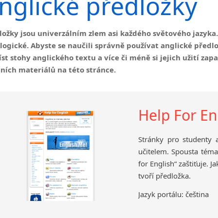
nglické předložky
Jihoafrická republika
angličtině
Angličtina pro samouk
Trpný rod v angličtině
Angličtina pro seniory
Gerundium
ložky jsou univerzálním zlem asi každého světového jazyka. J
Obchodní angličtina
Anglické časy
 logické. Abyste se naučili správně používat anglické předlož
Podmínkové věty v angličtině
íst stohy anglického textu a více či méně si jejich užití zap
Nepřímá řeč
ních materiálů na této stránce.
Slovosled v angličtině
Help For En
Stránky pro studenty 
učitelem. Spousta téma
for English“ zaštiťuje. 
tvoří předložka.
Jazyk portálu: čeština