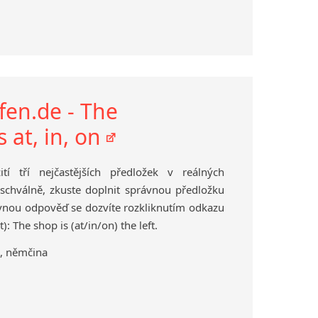
lfen.de - The
 at, in, on
ití tří nejčastějších předložek v reálných
 schválně, zkuste doplnit správnou předložku
rávnou odpověď se dozvíte rozkliknutím odkazu
: The shop is (at/in/on) the left.
a, němčina