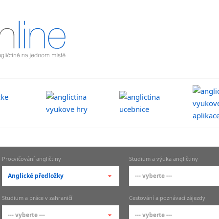
Procvičování angličtiny
Studium a výuka angličtiny
Anglické předložky
--- vyberte ---
--- vyberte ---
--- vyberte ---
Studium a práce v zahraničí
Cestování a poznávací zájezdy
Anglická slovíčka - slovní
Jazykové školy AJ
--- vyberte ---
--- vyberte ---
zásoba