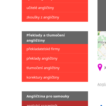
učitelé angličtiny
zkoušky z angličtiny
Překlady a tlumočení
angličtiny
překladatelské firmy
překlady angličtiny
tlumočení angličtiny
J
korektury angličtiny
Angli
Angličtina pro samouky
anglický rozcestník