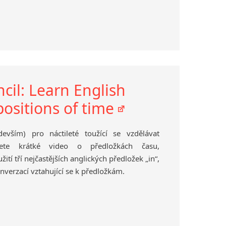
ncil: Learn English
positions of time
evším) pro náctileté toužící se vzdělávat
nete krátké video o předložkách času,
ití tří nejčastějších anglických předložek „in“,
onverzací vztahující se k předložkám.