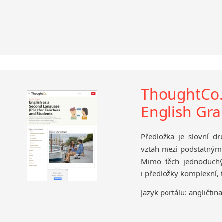
ThoughtCo. 
English G
Předložka je slovní d
vztah mezi podstatným
Mimo těch jednoduchý
i předložky komplexní, t
Jazyk portálu: angličtina