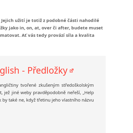
y
ejich užití je totiž z podobné části nahodilé
ky jako in, on, at, over či after, budete muset
amatovat. Ať vás tedy provází síla a kvalita
glish - Předložky
angličtiny tvořené zkušeným středoškolským
t, jež jiné weby pravděpodobně neřeší, „Help
Jak by také ne, když třetinu jeho vlastního názvu