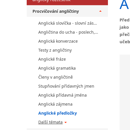
A
Procvičování angličtiny
Před
Anglická slovíčka - slovní zásoba
jako
Angličtina do ucha - poslech, audio, MP3 a video
přeč
Anglická konverzace
učeb
Testy z angličtiny
Anglické fráze
Anglická gramatika
Členy v angličtině
Stupňování přídavných jmen
Anglická přídavná jména
Anglická zájmena
Anglické předložky
Další témata