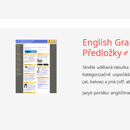
English Gr
Předložky
Skvěle udělaná tabulka
Kategorizačně uspořádá
(at, below) a jiná (off, a
Jazyk portálu: angličtin