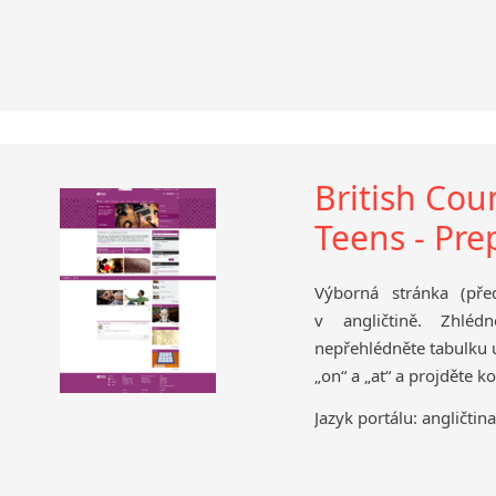
British Cou
Teens - Pre
Výborná stránka (před
v angličtině. Zhléd
nepřehlédněte tabulku už
„on“ a „at“ a projděte k
Jazyk portálu: angličtina