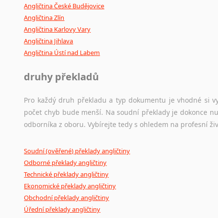
Angličtina České Budějovice
Angličtina Zlín
Angličtina Karlovy Vary
Angličtina Jihlava
Angličtina Ústí nad Labem
druhy překladů
Pro každý druh překladu a typ dokumentu je vhodné si vyb
počet chyb bude menší. Na soudní překlady je dokonce nut
odborníka z oboru. Vybírejte tedy s ohledem na profesní živ
Soudní (ověřené) překlady angličtiny
Odborné překlady angličtiny
Technické překlady angličtiny
Ekonomické překlady angličtiny
Obchodní překlady angličtiny
Úřední překlady angličtiny