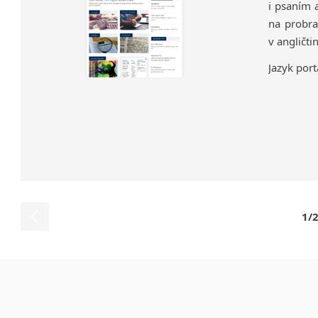
i psaním 
na probra
v angličti
Jazyk port
1/