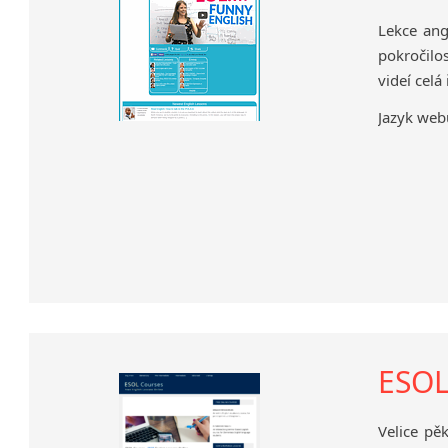
Lekce ang
pokročilo
videí celá
Jazyk webu
ESOL 
Velice pě