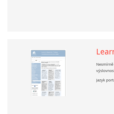
Lear
Nesmírně
výslovnost
Jazyk port