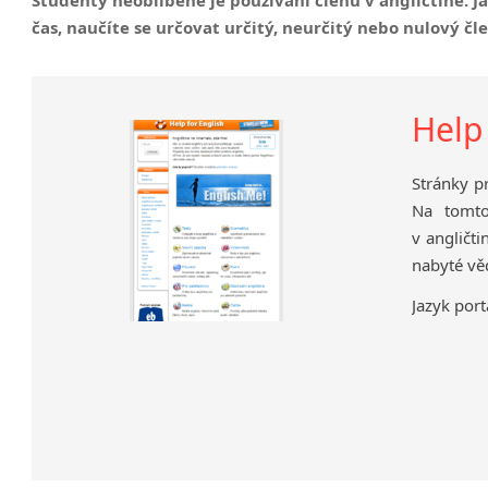
Nepřímá řeč
čas, naučíte se určovat určitý, neurčitý nebo nulový č
Slovosled v angličtině
Help
Stránky p
Na tomto
v angličti
nabyté věd
Jazyk port