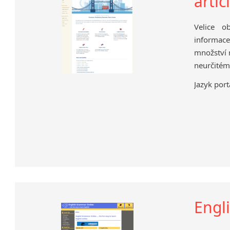
artic
Velice o
informace
množství m
neurčitém 
Jazyk port
Engl