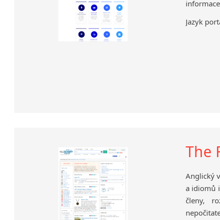
informace
Jazyk port
The F
Anglický 
a idiomů i
členy, r
nepočitat