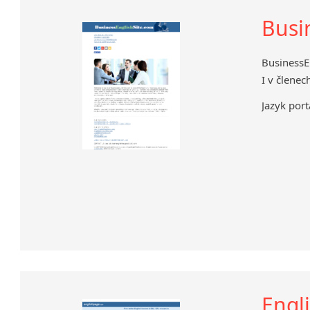
Busin
BusinessE
I v členec
Jazyk port
Engl