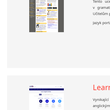
Tento uc
v gramati
Učitelům p
Jazyk port
Lear
Vynikajíc
anglickým