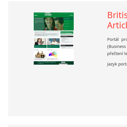
Briti
Artic
Portál pr
(Business 
přečtení l
Jazyk port