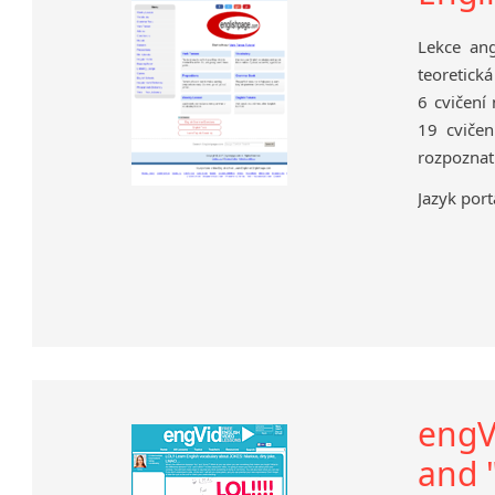
Lekce ang
teoretick
6 cvičení 
19 cvičen
rozpoznat
Jazyk port
engVi
and 