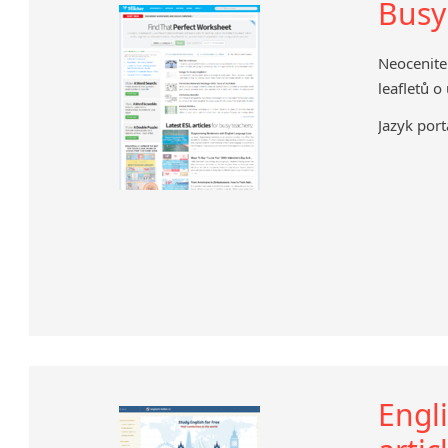
Busy
Neocenite
leafletů o
Jazyk port
Engli