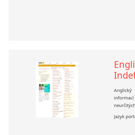
Engli
Indef
Anglický
informací
neurčitých
Jazyk port