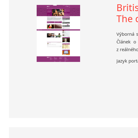
Briti
The d
Výborná st
Článek o 
z reálného
Jazyk port