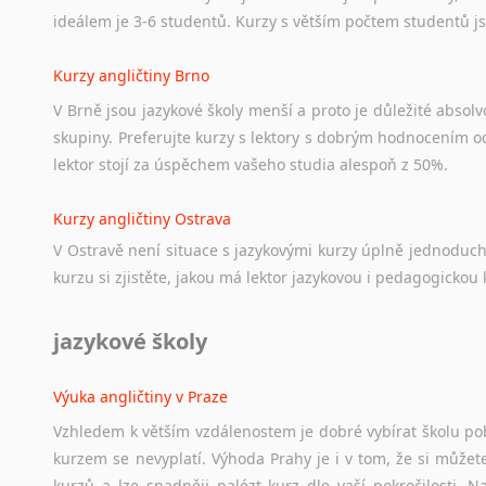
ideálem je 3-6 studentů. Kurzy s větším počtem studentů js
Kurzy angličtiny Brno
V Brně jsou jazykové školy menší a proto je důležité absolvo
skupiny. Preferujte kurzy s lektory s dobrým hodnocením od
lektor stojí za úspěchem vašeho studia alespoň z 50%.
Kurzy angličtiny Ostrava
V Ostravě není situace s jazykovými kurzy úplně jednoduc
kurzu si zjistěte, jakou má lektor jazykovou i pedagogickou k
jazykové školy
Výuka angličtiny v Praze
Vzhledem k větším vzdálenostem je dobré vybírat školu pobl
kurzem se nevyplatí. Výhoda Prahy je i v tom, že si můžete 
kurzů a lze snadněji nalézt kurz dle vaší pokročilosti.