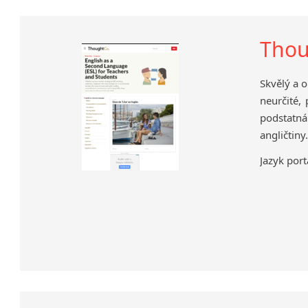
Thou
Skvělý a o
neurčité, 
podstatná
angličtiny.
Jazyk port