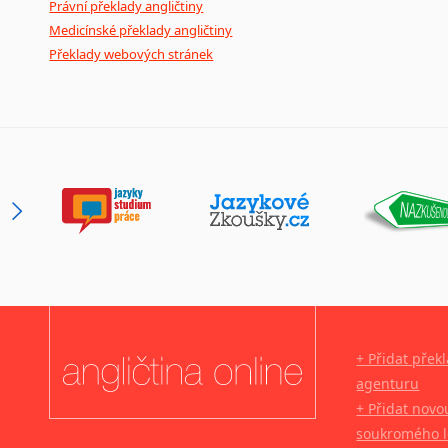
Právní překlady angličtiny
Medicínské překlady angličtiny
Překlady webových stránek
+ Přidat přek
agenturu
+ Přidat novo
soukromého l