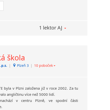
 s angličtinou potřebnou ve výrobě, službách,
heologii, se zvířaty
čí – humanitní, hudba, technické směry
1 lektor AJ
ká škola
.p.s.
|
Plzeň 3
|
10 poboček
ká škola Praha
|
Praha 1
ouc
|
Olomouc
bice
|
Pardubice I
 Králové
|
Hradec Králové
E byla v Plzni založena již v roce 2002. Za tu
Brno-střed
lo angličtinu více než 5000 lidí.
c
|
Liberec
nachází v centru Plzně, ve spodní části
im
|
Chrudim
e.
Budějovice
|
České Budějovice