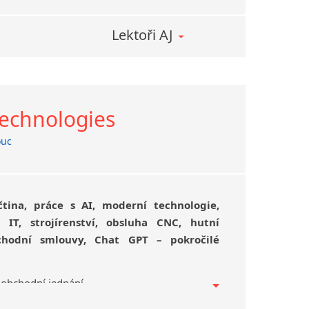
Lektoři AJ
Technologies
uc
čtina, práce s AI, moderní technologie,
, IT, strojírenství, obsluha CNC, hutní
chodní smlouvy, Chat GPT – pokročilé
– obchodní jednání
y