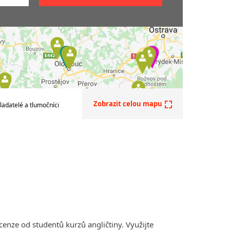
ličtiny
tiny
iny
ine na
s
Zobrazit celou mapu
ladatelé a tlumočníci
ní
ličtiny
ličtiny
cenze od studentů kurzů angličtiny. Využijte