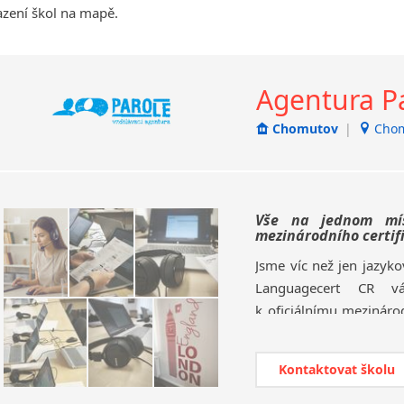
azení škol na mapě.
Jihlava
malá města podle abecedy
Chomutov
Agentura Par
Chrudim
Děčín
Chomutov
|
Chom
Hodonín
Klatovy
Kolín
Most
Vše na jednom mís
Prostějov
mezinárodního certifi
Sedlčany
Jsme víc než jen jazyko
Tišnov
Languagecert CR v
Vysoká nad Labem
k oficiálnímu mezinárod
nahrazuje maturitu z ang
Kontaktovat školu