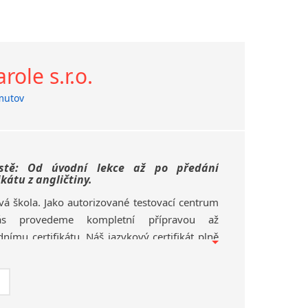
ole s.r.o.
utov
tě: Od úvodní lekce až po předání
kátu z angličtiny.
vá škola. Jako autorizované testovací centrum
ás provedeme kompletní přípravou až
nímu certifikátu. Náš jazykový certifikát plně
ličtiny dle CERF.