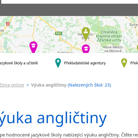
Praha
Skupinová výuka ang
Praha 1
Individuální výuka
angličtiny
Praha 2
Firemní výuka anglič
Praha 4
Online výuka angličt
Praha 5
Výuka angličtiny onl
Praha 6
PC
Praha 10
Výuka angličtiny pře
krajská města
skype
azykové školy a učitelé
Překladatelské agentury
Přek
Brno
JŠ nabízející intenziv
výuku
Ostrava
Pomaturitní studium
Plzeň
čtina online
>
Výuka angličtiny
(Nalezených škol: 23)
angličtiny
Liberec
Jazykové pobyty s
Olomouc
angličtinou
Hradec Králové
Víkendová výuka ang
ýuka angličtiny
České Budějovice
Intenzivní výuka ang
Pardubice
Zlín
pe hodnocené jazykové školy nabízející výuku angličtiny. Čtěte re
Karlovy Vary