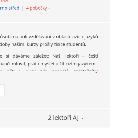
rno-střed
|
4 pobočky
ntakt)
|
Jeseník
stí
|
Prostějov
resa)
|
Hranice
sobí na poli vzdělávání v oblasti cizích jazyků
doby našimi kurzy prošly tisíce studentů.
e si dáváme záležet: Naši lektoři – čeští
naučí mluvit, psát i myslet a žít cizím jazykem.
 děti i kurzy pro dospělé, začátečníky
 veřejnost i pro firmy, kurzy individuální,
ní.
bát mluvit!
yděla ozvat, ale po kurzu ve Zkušební škole se
2 lektoři AJ
lecích"
říkají…