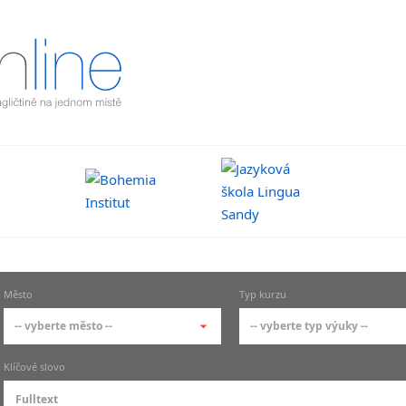
Město
Typ kurzu
-- vyberte město --
-- vyberte typ výuky --
-- vyberte město --
-- vyberte typ výuky --
Klíčové slovo
pražské městské části
základní členění výu