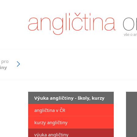
 pro
iny
Výuka angličtiny - školy, kurzy
angličtina v ČR
kurzy angličtiny
výuka angličtiny