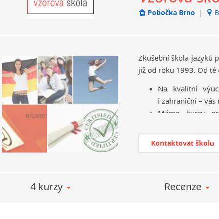
Pobočka Brno
|
B
Pobočka Jeseník (ko
Sídlo Prostějov námě
Pobočka Hranice (ad
Zkušební škola jazyků pů
již od roku 1993. Od té 
Na kvalitní výuc
i zahraniční – vás 
Máme kurzy pro
i pokročilé.
Vedeme kurzy pro
Kontaktovat školu
dálkové i zahranič
Už se nemusíte 
,,Dříve jsem se st
4 kurzy
Recenze
cítím jistá v kramf
Naši spokojení studenti 