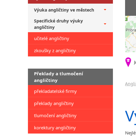
Výuka angličtiny ve městech
Specifické druhy výuky
angličtiny
učitelé angličtiny
zkoušky z angličtiny
J
Překlady a tlumočení
angličtiny
Angli
překladatelské firmy
překlady angličtiny
V
tlumočení angličtiny
korektury angličtiny
Nejlé