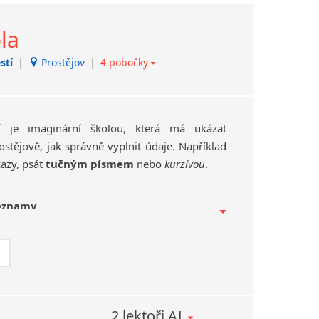
ušební školy je nejnovějším přírůstkem do
la
Specializujeme se zde na
veřejné a
stí
|
Prostějov
|
4 pobočky
ntakt)
|
Jeseník
ní škole
rno-střed
resa)
|
Hranice
í je imaginární školou, která má ukázat
stějově, jak správně vyplnit údaje. Například
azy, psát
tučným písmem
nebo
kurzívou
.
seznamy
učně
– krátký komentář
ko odkaz – krátký komentář se zalomením
ejlépe opět s komentářem.
ážky nebo číslované seznamy, protože dlouhé
2 lektoři AJ