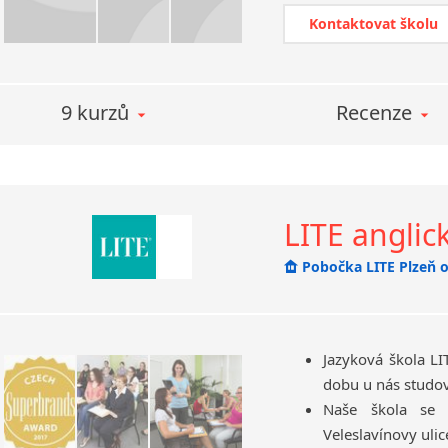
práce v zahraničí
Kontaktovat školu
pečovatelství
v zemědělství, arc
studium v zahrani
9 kurzů
Recenze
LITE anglic
Pobočka LITE Plzeň o
Centrála LITE anglic
Pobočka LITE Olom
Pobočka LITE Pardu
Pobočka LITE Hradec
Jazyková škola LIT
Pobočka LITE Brno
|
dobu u nás studova
Pobočka LITE Libere
Naše škola se 
Pobočka LITE Chrud
Veleslavínovy u­lic
Pobočka LITE České 