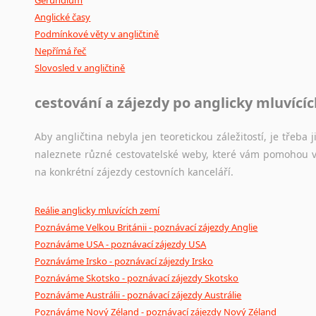
Anglické časy
Podmínkové věty v angličtině
Nepřímá řeč
Slovosled v angličtině
cestování a zájezdy po anglicky mluvící
Aby angličtina nebyla jen teoretickou záležitostí, je třeba j
naleznete různé cestovatelské weby, které vám pomohou vy
na konkrétní zájezdy cestovních kanceláří.
Reálie anglicky mluvících zemí
Poznáváme Velkou Británii - poznávací zájezdy Anglie
Poznáváme USA - poznávací zájezdy USA
Poznáváme Irsko - poznávací zájezdy Irsko
Poznáváme Skotsko - poznávací zájezdy Skotsko
Poznáváme Austrálii - poznávací zájezdy Austrálie
Poznáváme Nový Zéland - poznávací zájezdy Nový Zéland