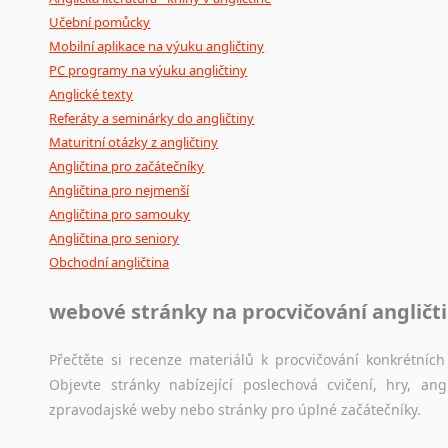
Učební pomůcky
Mobilní aplikace na výuku angličtiny
PC programy na výuku angličtiny
Anglické texty
Referáty a seminárky do angličtiny
Maturitní otázky z angličtiny
Angličtina pro začátečníky
Angličtina pro nejmenší
Angličtina pro samouky
Angličtina pro seniory
Obchodní angličtina
webové stránky na procvičování angličt
Přečtěte si recenze materiálů k procvičování konkrétních 
Objevte stránky nabízející poslechová cvičení, hry, a
zpravodajské weby nebo stránky pro úplné začátečníky.