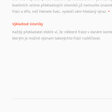
Odkazy
poskytující
cenné
informace
nekomerčního
charak
kvalitních online překladových slovníků již nemusíte únavn
hledat
práci
na
internetu
případně
osobní
zkušenosti
ostat
frázi a dřív, než řeknete švec, vyskočí vám hledaný výraz.
Životopis v angličtině
Výkladové slovníky
Hledáte-li
si
práci
v
zahraničí,
bez
životopisu
v
angličtině
s
Každý
překladatel
dobře
ví,
že
některé
fráze
v
daném
kont
stejná
obecná
pravidla,
jako
pro
český
životopis.
Tak
dost
ot
kterým
je
možné
význam
takovýchto
frází
rozklíčovat.
Srovnávací slovníky
Úkolem
srovnávacích
slovníků
je
vyhledat
vhodná
synony
vždy
po
ruce.
Korektory pravopisu pro překladatele
Každý dělá chyby a překlepy a kdo tvrdí, že ne, neříká p
využití moderního softwaru, jenž pravopisné, gramatické n
automaticky opravit.