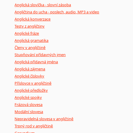
Anglická slovíčka - slovní zásoba
Angličtina do ucha - poslech, audio, MP3 a video
Anglická konverzace
Testy z angličtiny
Anglické fráze
Anglická gramatika
Členy v angličtině
Stupňování přídavných jmen
Anglická přídavná jména
Anglická zájmena
Anglické číslovky
Příslovce v angličtině
Anglické předložky
Anglické spojky
Frázová slovesa
Modální slovesa
Nepravidelná slovesa v angličtině
Trpný rod v angličtině
Gerundium