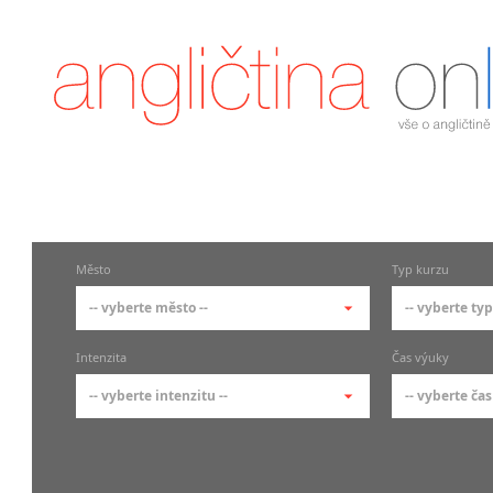
Město
Typ kurzu
-- vyberte město --
-- vyberte typ
-- vyberte město --
-- vyberte 
Intenzita
Čas výuky
pražské městské části
základní 
-- vyberte intenzitu --
-- vyberte čas
Praha
Kurzy a
skupin
Praha 1
-- vyberte intenzitu --
-- vyberte
Individ
Praha 2
1-2 hodiny týdně
Ranní (zač
Firemní