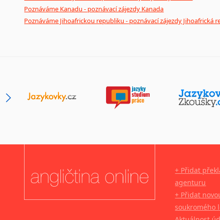
Poznáváme Kanadu - poznávací zájezdy Kanada
Poznáváme Jihoafrickou republiku - poznávací zájezdy Jihoafrická r
+ Přidat přek
agenturu
+ Přidat novo
soukromého l
Aktuálnost ú