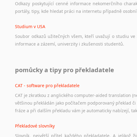
Odkazy
poskytující
cenné
informace
nekomerčního
chara
portály,
tipy,
kde
hledat
práci
na
internetu
případně
osobní
Studium v USA
Soubor
odkazů
užitečných
všem,
kteří
uvažují
o
studiu
ve
informace
a
zázemí,
univerzity
i
zkušenosti
studentů.
Práce v USA
pomůcky a tipy pro překladatele
Odkazy
poskytující
cenné
informace
nekomerčního
charak
hledat
práci
na
internetu
případně
osobní
zkušenosti
ostat
CAT - software pro překladatele
CAT je zkratkou z anglického computer-aided translation (ne
Studium v Austrálii
většinou překládán jako počítačem podporovaný překlad či
Soubor
odkazů
užitečných
všem,
kteří
uvažují
o
studiu
v
Aus
fráze a při dalším překladu vám je automaticky nabízejí, ta
a
zázemí,
australské
univerzity
a
samozřejmě
i
osobní
zkuš
Překladové slovníky
Práce v Austrálii
Slovník, největší přítel každého překladatele. A jelikož