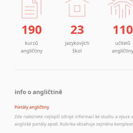
190
23
110
kurzů
jazykových
učitelů
angličtiny
škol
angličtin
info o angličtině
Portály angličtiny
Zde
naleznete
nejlepší
zdroje
informací
ke
studiu
a
výuce
anglické
portály
apod.
Rubrika
obsahuje
zejména
komplexn