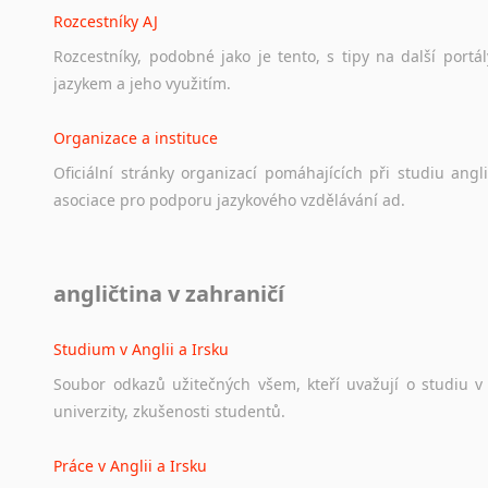
Rozcestníky AJ
Rozcestníky,
podobné
jako
je
tento,
s
tipy
na
další
portál
jazykem
a
jeho
využitím.
Organizace a instituce
Oficiální
stránky
organizací
pomáhajících
při
studiu
angli
asociace
pro
podporu
jazykového
vzdělávání
ad.
Diskusní fórum
angličtina v zahraničí
Ať
už
se
jedná
o
česká
diskusní
fóra
o
anglickém
jazyce
n
angličtině
na
různá
témata,
vše
naleznete
v
této
rubrice.
Studium v Anglii a Irsku
Soubor
odkazů
užitečných
všem,
kteří
uvažují
o
studiu
v
univerzity,
zkušenosti
studentů.
Práce v Anglii a Irsku