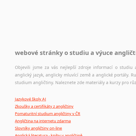
Rady a návody pro překladatele
Toužíte započít překladatelskou dráhu, ale nevíte, jak na 
raději kvůli osobnímu perfekcionismu, vlastnosti každému p
raději zkontrolovat? V takovém případě jste na správném mí
Jazykové korpusy
webové stránky o studiu a výuce angličt
Jazykový korpus je elektronický soubor autentických tex
korpusů, jež umožňují třeba vyhledávání slov a slovních spo
původního zdroje textu.
Objevili jsme za vás nejlepší zdroje informací o studi
anglický jazyk, anglicky mluvící země a anglické portály.
Ostatní pomůcky pro překladatele
studium angličtiny. Naleznete zde materiály a kurzy pro rů
Mix
pomůcek,
jež
mají
potenciál
pomoci
překladateli
v
je
Jazykové školy AJ
poradny
a
pravidla
pravopisu
nebo
stylistické
příručky.
Zkoušky a certifikáty z angličtiny
Pomaturitní studium angličtiny v ČR
Angličtina na internetu zdarma
Slovníky angličtiny on-line
Anglická literatura - knihy v angličtině