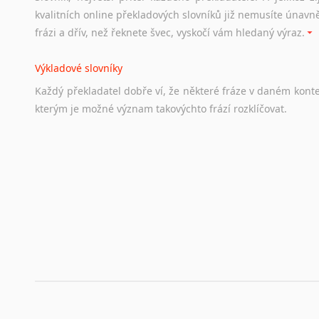
Odkazy
poskytující
cenné
informace
nekomerčního
charak
kvalitních online překladových slovníků již nemusíte únavn
hledat
práci
na
internetu
případně
osobní
zkušenosti
ostat
frázi a dřív, než řeknete švec, vyskočí vám hledaný výraz.
Životopis v angličtině
Výkladové slovníky
Hledáte-li
si
práci
v
zahraničí,
bez
životopisu
v
angličtině
s
Každý
překladatel
dobře
ví,
že
některé
fráze
v
daném
kont
stejná
obecná
pravidla,
jako
pro
český
životopis.
Tak
dost
ot
kterým
je
možné
význam
takovýchto
frází
rozklíčovat.
Srovnávací slovníky
Úkolem
srovnávacích
slovníků
je
vyhledat
vhodná
synony
vždy
po
ruce.
Korektory pravopisu pro překladatele
Každý dělá chyby a překlepy a kdo tvrdí, že ne, neříká p
využití moderního softwaru, jenž pravopisné, gramatické n
automaticky opravit.