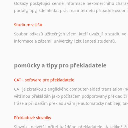
Odkazy
poskytující
cenné
informace
nekomerčního
chara
portály,
tipy,
kde
hledat
práci
na
internetu
případně
osobní
Studium v USA
Soubor
odkazů
užitečných
všem,
kteří
uvažují
o
studiu
ve
informace
a
zázemí,
univerzity
i
zkušenosti
studentů.
Práce v USA
pomůcky a tipy pro překladatele
Odkazy
poskytující
cenné
informace
nekomerčního
charak
hledat
práci
na
internetu
případně
osobní
zkušenosti
ostat
CAT - software pro překladatele
CAT je zkratkou z anglického computer-aided translation (ne
Studium v Austrálii
většinou překládán jako počítačem podporovaný překlad či
Soubor
odkazů
užitečných
všem,
kteří
uvažují
o
studiu
v
Aus
fráze a při dalším překladu vám je automaticky nabízejí, ta
a
zázemí,
australské
univerzity
a
samozřejmě
i
osobní
zkuš
Překladové slovníky
Práce v Austrálii
Slovník, největší přítel každého překladatele. A jelikož