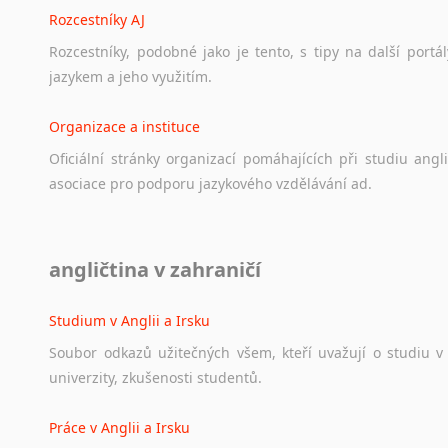
Rozcestníky AJ
Rozcestníky,
podobné
jako
je
tento,
s
tipy
na
další
portál
jazykem
a
jeho
využitím.
Organizace a instituce
Oficiální
stránky
organizací
pomáhajících
při
studiu
angli
asociace
pro
podporu
jazykového
vzdělávání
ad.
Diskusní fórum
angličtina v zahraničí
Ať
už
se
jedná
o
česká
diskusní
fóra
o
anglickém
jazyce
n
angličtině
na
různá
témata,
vše
naleznete
v
této
rubrice.
Studium v Anglii a Irsku
Soubor
odkazů
užitečných
všem,
kteří
uvažují
o
studiu
v
univerzity,
zkušenosti
studentů.
Práce v Anglii a Irsku