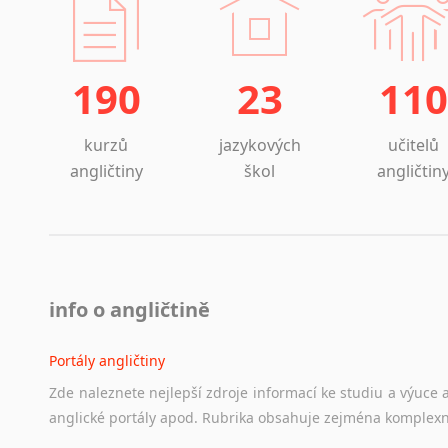
190
23
110
kurzů
jazykových
učitelů
angličtiny
škol
angličtin
info o angličtině
Portály angličtiny
Zde
naleznete
nejlepší
zdroje
informací
ke
studiu
a
výuce
anglické
portály
apod.
Rubrika
obsahuje
zejména
komplexn