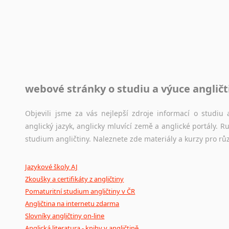
Rady a návody pro překladatele
Toužíte započít překladatelskou dráhu, ale nevíte, jak na 
raději kvůli osobnímu perfekcionismu, vlastnosti každému p
raději zkontrolovat? V takovém případě jste na správném mí
Jazykové korpusy
webové stránky o studiu a výuce angličt
Jazykový korpus je elektronický soubor autentických tex
korpusů, jež umožňují třeba vyhledávání slov a slovních spo
původního zdroje textu.
Objevili jsme za vás nejlepší zdroje informací o studi
anglický jazyk, anglicky mluvící země a anglické portály.
Ostatní pomůcky pro překladatele
studium angličtiny. Naleznete zde materiály a kurzy pro rů
Mix
pomůcek,
jež
mají
potenciál
pomoci
překladateli
v
je
Jazykové školy AJ
poradny
a
pravidla
pravopisu
nebo
stylistické
příručky.
Zkoušky a certifikáty z angličtiny
Pomaturitní studium angličtiny v ČR
Angličtina na internetu zdarma
Slovníky angličtiny on-line
Anglická literatura - knihy v angličtině