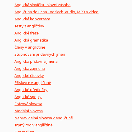
Anglická slovíčka - slovní zásoba
Angličtina do ucha - poslech, audio, MP3 a video
Anglická konverzace
Testy z angličtiny
Anglické fráze
Anglická gramatika
Členy v angličtině
Stupňování přídavných jmen
Anglická přídavná jména
Anglická zájmena
Anglické číslovky
Příslovce v angličtině
Anglické předložky
Anglické spojky
Frázová slovesa
Modální slovesa
Nepravidelná slovesa v angličtině
Trpný rod v angličtině
Gerundium