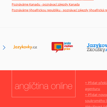
Poznáváme Kanadu - poznávací zájezdy Kanada
Poznáváme Jihoafrickou republiku - poznávací zájezdy Jihoafrická r
+ Přidat přek
agenturu
+ Přidat novo
soukromého l
Aktuálnost ú