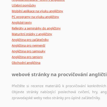
Učební pomůcky
Mobilní aplikace na výuku angličtiny
PC programy na výuku angličtiny
Anglické texty
Referáty a seminárky do angličtiny
Maturitní otázky z angličtiny
Angličtina pro začátečníky
Angličtina pro nejmenší
Angličtina pro samouky
Angličtina pro seniory
Obchodní angličtina
webové stránky na procvičování angličt
Přečtěte si recenze materiálů k procvičování konkrétních 
Objevte stránky nabízející poslechová cvičení, hry, a
zpravodajské weby nebo stránky pro úplné začátečníky.