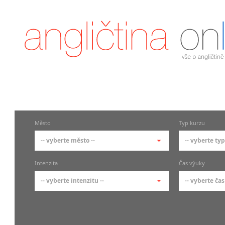
Město
Typ kurzu
-- vyberte město --
-- vyberte typ
-- vyberte město --
-- vyberte 
Intenzita
Čas výuky
pražské městské části
základní 
-- vyberte intenzitu --
-- vyberte čas
Praha
Kurzy a
skupin
Praha 1
-- vyberte intenzitu --
-- vyberte
Individ
Praha 2
1-2 hodiny týdně
Ranní (zač
Firemní