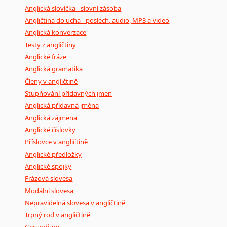
Anglická slovíčka - slovní zásoba
Angličtina do ucha - poslech, audio, MP3 a video
Anglická konverzace
Testy z angličtiny
Anglické fráze
Anglická gramatika
Členy v angličtině
Stupňování přídavných jmen
Anglická přídavná jména
Anglická zájmena
Anglické číslovky
Příslovce v angličtině
Anglické předložky
Anglické spojky
Frázová slovesa
Modální slovesa
Nepravidelná slovesa v angličtině
Trpný rod v angličtině
Gerundium