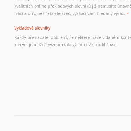
Odkazy
poskytující
cenné
informace
nekomerčního
charak
kvalitních online překladových slovníků již nemusíte únavn
hledat
práci
na
internetu
případně
osobní
zkušenosti
ostat
frázi a dřív, než řeknete švec, vyskočí vám hledaný výraz.
Životopis v angličtině
Výkladové slovníky
Hledáte-li
si
práci
v
zahraničí,
bez
životopisu
v
angličtině
s
Každý
překladatel
dobře
ví,
že
některé
fráze
v
daném
kont
stejná
obecná
pravidla,
jako
pro
český
životopis.
Tak
dost
ot
kterým
je
možné
význam
takovýchto
frází
rozklíčovat.
Srovnávací slovníky
Úkolem
srovnávacích
slovníků
je
vyhledat
vhodná
synony
vždy
po
ruce.
Korektory pravopisu pro překladatele
Každý dělá chyby a překlepy a kdo tvrdí, že ne, neříká p
využití moderního softwaru, jenž pravopisné, gramatické n
automaticky opravit.