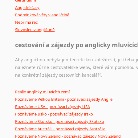
Anglické časy
Podmínkové věty v angličtině
Nepřímá řeč
Slovosled v angličtině
cestování a zájezdy po anglicky mluvící
Aby angličtina nebyla jen teoretickou záležitostí, je třeba j
naleznete různé cestovatelské weby, které vám pomohou vy
na konkrétní zájezdy cestovních kanceláří.
Reálie anglicky mluvících zemí
Poznáváme Velkou Británii - poznávací zájezdy Anglie
Poznáváme USA - poznávací zájezdy USA
Poznáváme Irsko - poznávací zájezdy Irsko
Poznáváme Skotsko - poznávací zájezdy Skotsko
Poznáváme Austrálii - poznávací zájezdy Austrálie
Poznáváme Nový Zéland - poznávací zájezdy Nový Zéland