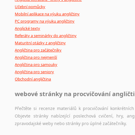
Učební pomůcky
Mobilní aplikace na výuku angličtiny
PC programy na výuku angličtiny
Anglické texty
Referáty a seminárky do angličtiny
Maturitní otázky z angličtiny
Angličtina pro začátečníky
Angličtina pro nejmenší
Angličtina pro samouky
Angličtina pro seniory
Obchodní angličtina
webové stránky na procvičování angličt
Přečtěte si recenze materiálů k procvičování konkrétních 
Objevte stránky nabízející poslechová cvičení, hry, a
zpravodajské weby nebo stránky pro úplné začátečníky.