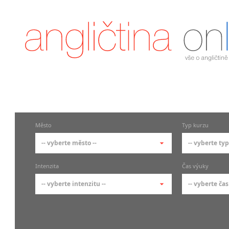
Město
Typ kurzu
-- vyberte město --
-- vyberte typ
-- vyberte město --
-- vyberte 
Intenzita
Čas výuky
pražské městské části
základní 
-- vyberte intenzitu --
-- vyberte čas
Praha
Kurzy a
skupin
Praha 1
-- vyberte intenzitu --
-- vyberte
Individ
Praha 2
1-2 hodiny týdně
Ranní (zač
Firemní