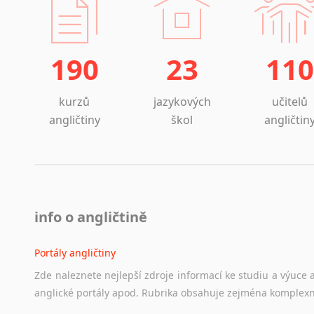
190
23
110
kurzů
jazykových
učitelů
angličtiny
škol
angličtin
info o angličtině
Portály angličtiny
Zde
naleznete
nejlepší
zdroje
informací
ke
studiu
a
výuce
anglické
portály
apod.
Rubrika
obsahuje
zejména
komplexn