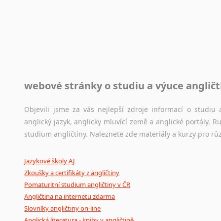
Rady a návody pro překladatele
Toužíte započít překladatelskou dráhu, ale nevíte, jak na 
raději kvůli osobnímu perfekcionismu, vlastnosti každému p
raději zkontrolovat? V takovém případě jste na správném mí
Jazykové korpusy
webové stránky o studiu a výuce angličt
Jazykový korpus je elektronický soubor autentických tex
korpusů, jež umožňují třeba vyhledávání slov a slovních spo
původního zdroje textu.
Objevili jsme za vás nejlepší zdroje informací o studi
anglický jazyk, anglicky mluvící země a anglické portály.
Ostatní pomůcky pro překladatele
studium angličtiny. Naleznete zde materiály a kurzy pro rů
Mix
pomůcek,
jež
mají
potenciál
pomoci
překladateli
v
je
Jazykové školy AJ
poradny
a
pravidla
pravopisu
nebo
stylistické
příručky.
Zkoušky a certifikáty z angličtiny
Pomaturitní studium angličtiny v ČR
Angličtina na internetu zdarma
Slovníky angličtiny on-line
Anglická literatura - knihy v angličtině