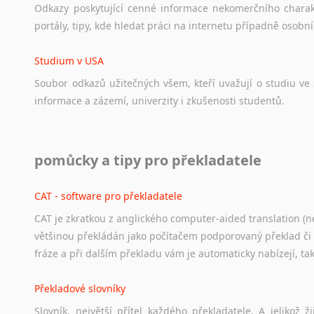
Odkazy
poskytující
cenné
informace
nekomerčního
chara
portály,
tipy,
kde
hledat
práci
na
internetu
případně
osobní
Studium v USA
Soubor
odkazů
užitečných
všem,
kteří
uvažují
o
studiu
ve
informace
a
zázemí,
univerzity
i
zkušenosti
studentů.
Práce v USA
pomůcky a tipy pro překladatele
Odkazy
poskytující
cenné
informace
nekomerčního
charak
hledat
práci
na
internetu
případně
osobní
zkušenosti
ostat
CAT - software pro překladatele
CAT je zkratkou z anglického computer-aided translation (ne
Studium v Austrálii
většinou překládán jako počítačem podporovaný překlad či
Soubor
odkazů
užitečných
všem,
kteří
uvažují
o
studiu
v
Aus
fráze a při dalším překladu vám je automaticky nabízejí, ta
a
zázemí,
australské
univerzity
a
samozřejmě
i
osobní
zkuš
Překladové slovníky
Práce v Austrálii
Slovník, největší přítel každého překladatele. A jelikož