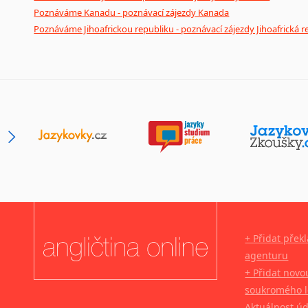
Poznáváme Kanadu - poznávací zájezdy Kanada
Poznáváme Jihoafrickou republiku - poznávací zájezdy Jihoafrická r
+ Přidat přek
agenturu
+ Přidat novo
soukromého l
Aktuálnost ú