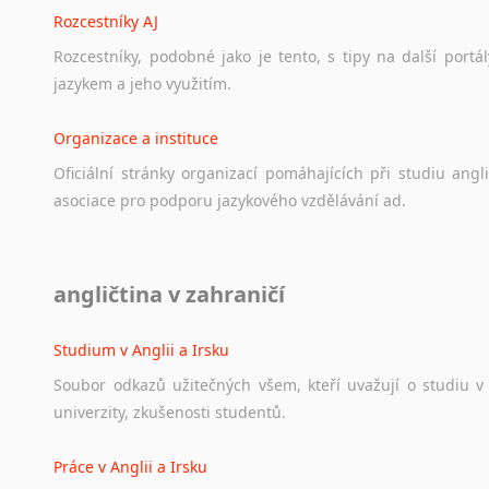
Rozcestníky AJ
Rozcestníky,
podobné
jako
je
tento,
s
tipy
na
další
portál
jazykem
a
jeho
využitím.
Organizace a instituce
Oficiální
stránky
organizací
pomáhajících
při
studiu
angli
asociace
pro
podporu
jazykového
vzdělávání
ad.
Diskusní fórum
angličtina v zahraničí
Ať
už
se
jedná
o
česká
diskusní
fóra
o
anglickém
jazyce
n
angličtině
na
různá
témata,
vše
naleznete
v
této
rubrice.
Studium v Anglii a Irsku
Soubor
odkazů
užitečných
všem,
kteří
uvažují
o
studiu
v
univerzity,
zkušenosti
studentů.
Práce v Anglii a Irsku