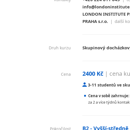
info@londoninstitute
LONDON INSTITUTE PRA
PRAHA s.r.o.
|
další k
Skupinový docházkový
Druh kurzu
2400 Kč
| cena ku
Cena
3-11 studentů ve sk
Cena v sobě zahrnuje:
za 2 a více týdnů kontak
B2 - Vyšší-středně
Pokročilost