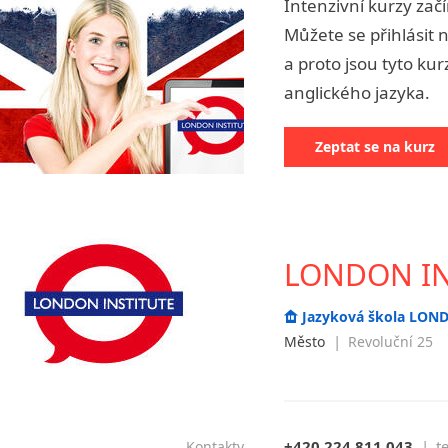
Intenzivní kurzy začí
angličtiny
Jihlava
Můžete se přihlásit n
malá města podle abecedy
a proto jsou tyto kur
Chomutov
anglického jazyka.
Chrudim
Děčín
Zeptat se na kurz
Hodonín
Klatovy
Kolín
Most
Prostějov
LONDON INS
Sedlčany
Tišnov
Jazyková škola LOND
Vysoká nad Labem
|
Město
Revoluční 25
+420 224 811 043
|
t
Kontakty