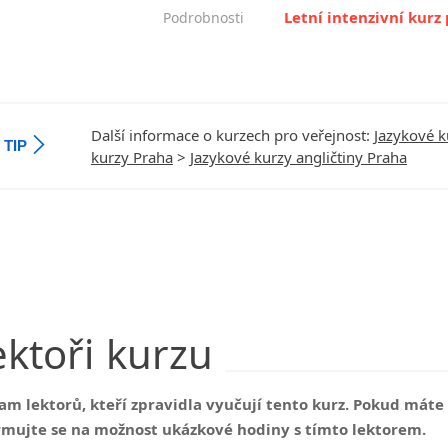
Letní intenzivní kurz 
Podrobnosti
Další informace o kurzech pro veřejnost:
Jazykové k
TIP
kurzy Praha
>
Jazykové kurzy angličtiny Praha
ektoři
kurzu
am lektorů, kteří zpravidla vyučují tento kurz. Pokud mát
rmujte se na možnost ukázkové hodiny s tímto lektorem.