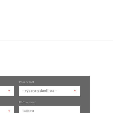
Pokročilost
-- vyberte pokročilost --
-- vyberte pokročilost --
Klíčové slovo
zů
kurz je pro studenty
pokročilosti