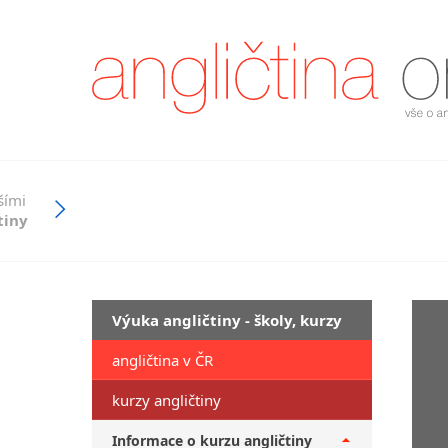
šími
tiny
Výuka angličtiny - školy, kurzy
angličtina v ČR
kurzy angličtiny
Informace o kurzu angličtiny