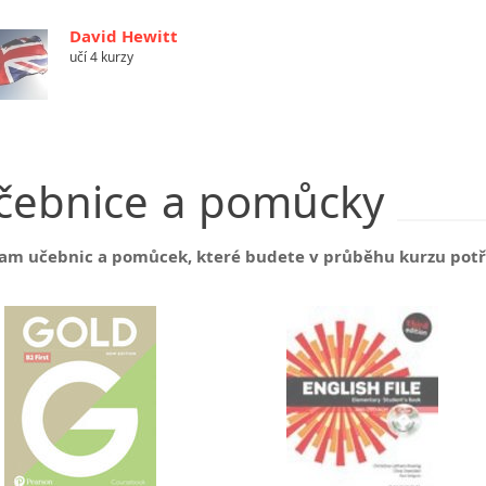
David Hewitt
učí 4 kurzy
čebnice
a
pomůcky
am učebnic a pomůcek, které budete v průběhu kurzu pot