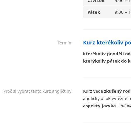
Čtvrtek
9:00 – 
Pátek
9:00 – 
Kurz kterékoliv po
Termín
kterékoliv pondělí od
kterýkoliv pátek do 
Kurz vede
zkušený rod
Proč si vybrat tento kurz angličtiny
anglicky a tak vytěžíte
aspekty jazyka
–
mluve