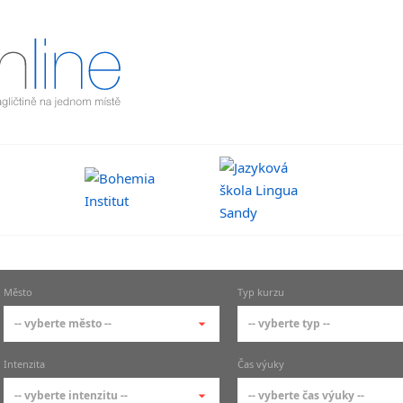
Město
Typ kurzu
-- vyberte město --
-- vyberte typ --
-- vyberte město --
-- vyberte typ --
Intenzita
Čas výuky
pražské městské části
základní členění kur
-- vyberte intenzitu --
-- vyberte čas výuky --