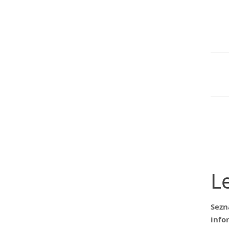
L
Sezn
info