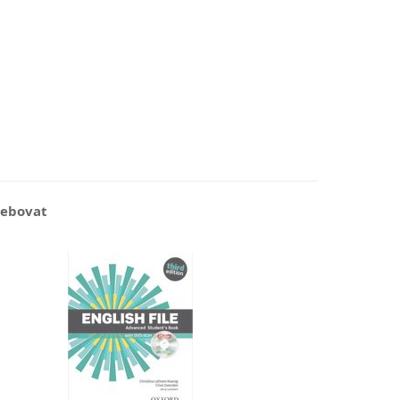
řebovat