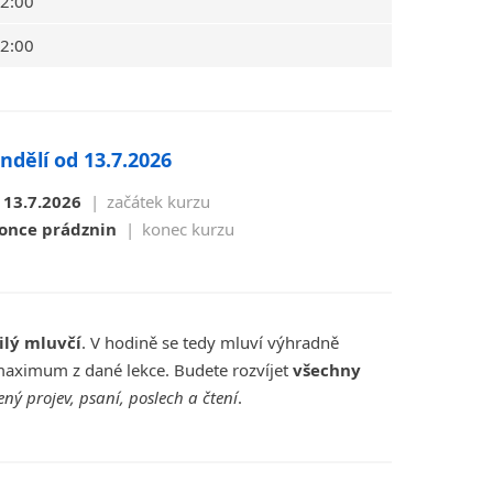
12:00
12:00
ndělí od 13.7.2026
 13.7.2026
|
začátek kurzu
konce prádznin
|
konec kurzu
ilý mluvčí
. V hodině se tedy mluví výhradně
 maximum z dané lekce. Budete rozvíjet
všechny
ný projev, psaní, poslech a čtení
.