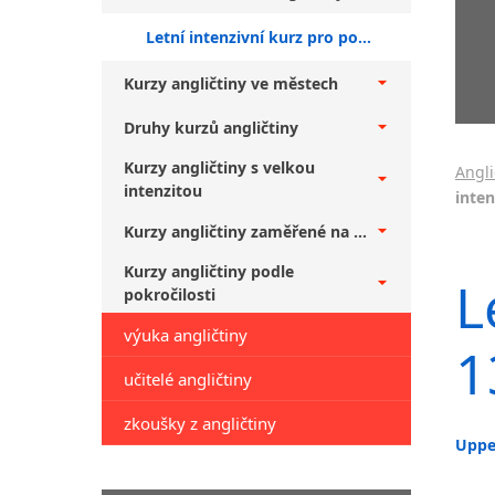
Letní intenzivní kurz pro pokročilé 13.7. - 28.8.2026 (Upper-Int. 9-12:00)
Kurzy angličtiny ve městech
Druhy kurzů angličtiny
Kurzy angličtiny s velkou
Angli
intenzitou
inten
Kurzy angličtiny zaměřené na ...
Kurzy angličtiny podle
L
pokročilosti
výuka angličtiny
1
učitelé angličtiny
zkoušky z angličtiny
Upper