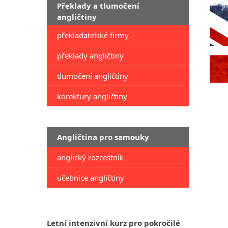
Překlady a tlumočení
angličtiny
překladatelské firmy
překlady angličtiny
tlumočení angličtiny
korektury angličtiny
Angličtina pro samouky
anglický rozcestník
učebnice angličtiny
Letní intenzivní kurz pro pokročilé