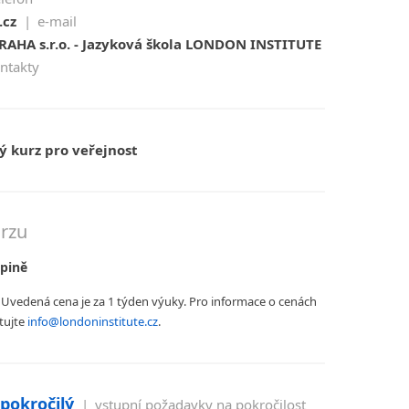
.cz
|
e-mail
HA s.r.o. - Jazyková škola LONDON INSTITUTE
ontakty
 kurz pro veřejnost
rzu
upině
Uvedená cena je za 1 týden výuky. Pro informace o cenách
tujte
info@
londoninstitute.cz
.
 pokročilý
|
vstupní požadavky na pokročilost