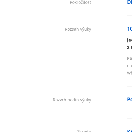
Dl
Pokročilost
10
Rozsah výuky
je
2 
Po
na
Wh
P
Rozvrh hodin výuky
K
Termín