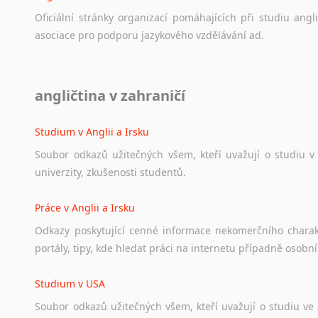
Oficiální
stránky
organizací
pomáhajících
při
studiu
angli
asociace
pro
podporu
jazykového
vzdělávání
ad.
Diskusní fórum
angličtina v zahraničí
Ať
už
se
jedná
o
česká
diskusní
fóra
o
anglickém
jazyce
n
angličtině
na
různá
témata,
vše
naleznete
v
této
rubrice.
Studium v Anglii a Irsku
Soubor
odkazů
užitečných
všem,
kteří
uvažují
o
studiu
v
univerzity,
zkušenosti
studentů.
Práce v Anglii a Irsku
Odkazy
poskytující
cenné
informace
nekomerčního
chara
portály,
tipy,
kde
hledat
práci
na
internetu
případně
osobní
Studium v USA
Soubor
odkazů
užitečných
všem,
kteří
uvažují
o
studiu
ve