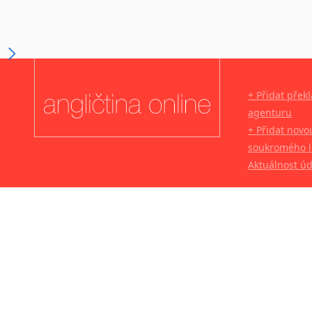
+ Přidat přek
agenturu
+ Přidat novo
soukromého l
Aktuálnost ú