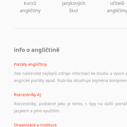
kurzů
jazykových
učitelů
angličtiny
škol
angličtin
info o angličtině
Portály angličtiny
Zde
naleznete
nejlepší
zdroje
informací
ke
studiu
a
výuce
anglické
portály
apod.
Rubrika
obsahuje
zejména
komplexn
Rozcestníky AJ
Rozcestníky,
podobné
jako
je
tento,
s
tipy
na
další
portál
jazykem
a
jeho
využitím.
Organizace a instituce