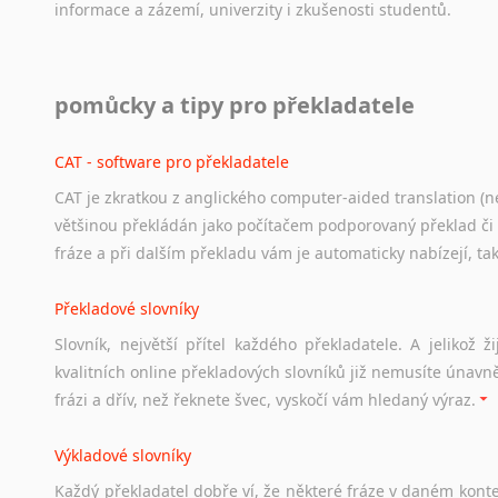
informace
a
zázemí,
univerzity
i
zkušenosti
studentů.
Práce v USA
pomůcky a tipy pro překladatele
Odkazy
poskytující
cenné
informace
nekomerčního
charak
hledat
práci
na
internetu
případně
osobní
zkušenosti
ostat
CAT - software pro překladatele
CAT je zkratkou z anglického computer-aided translation (ne
Studium v Austrálii
většinou překládán jako počítačem podporovaný překlad či
Soubor
odkazů
užitečných
všem,
kteří
uvažují
o
studiu
v
Aus
fráze a při dalším překladu vám je automaticky nabízejí, ta
a
zázemí,
australské
univerzity
a
samozřejmě
i
osobní
zkuš
Překladové slovníky
Práce v Austrálii
Slovník, největší přítel každého překladatele. A jelikož
Odkazy
poskytující
cenné
informace
nekomerčního
charak
kvalitních online překladových slovníků již nemusíte únavn
hledat
práci
na
internetu
případně
osobní
zkušenosti
ostat
frázi a dřív, než řeknete švec, vyskočí vám hledaný výraz.
Životopis v angličtině
Výkladové slovníky
Hledáte-li
si
práci
v
zahraničí,
bez
životopisu
v
angličtině
s
Každý
překladatel
dobře
ví,
že
některé
fráze
v
daném
kont