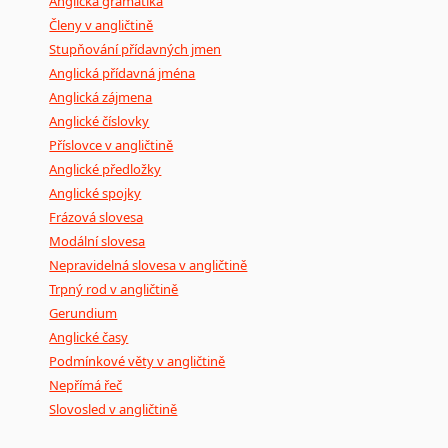
Anglická gramatika
Členy v angličtině
Stupňování přídavných jmen
Anglická přídavná jména
Anglická zájmena
Anglické číslovky
Příslovce v angličtině
Anglické předložky
Anglické spojky
Frázová slovesa
Modální slovesa
Nepravidelná slovesa v angličtině
Trpný rod v angličtině
Gerundium
Anglické časy
Podmínkové věty v angličtině
Nepřímá řeč
Slovosled v angličtině