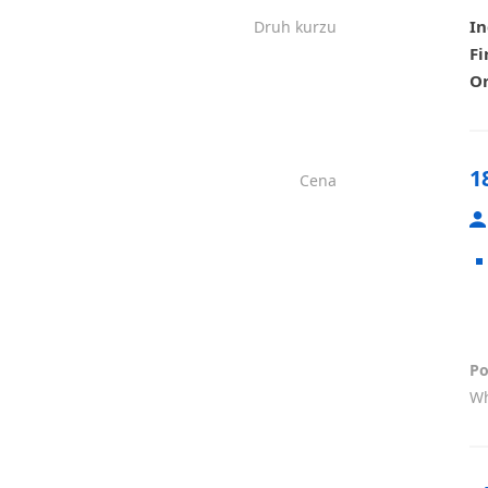
In
Druh kurzu
Fi
On
1
Cena
Po
Wh