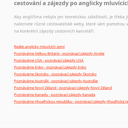
cestování a zájezdy po anglicky mluvící
Aby angličtina nebyla jen teoretickou záležitostí, je třeba j
naleznete různé cestovatelské weby, které vám pomohou vy
na konkrétní zájezdy cestovních kanceláří.
Reálie anglicky mluvících zemí
Poznáváme Velkou Británii - poznávací zájezdy Anglie
Poznáváme USA - poznávací zájezdy USA
Poznáváme Irsko - poznávací zájezdy Irsko
Poznáváme Skotsko - poznávací zájezdy Skotsko
Poznáváme Austrálii - poznávací zájezdy Austrálie
Poznáváme Nový Zéland - poznávací zájezdy Nový Zéland
Poznáváme Kanadu - poznávací zájezdy Kanada
Poznáváme Jihoafrickou republiku - poznávací zájezdy Jihoafrická r