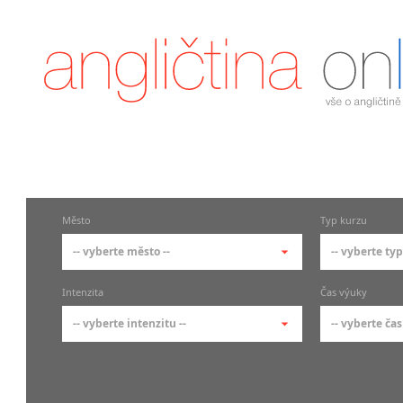
Město
Typ kurzu
-- vyberte město --
-- vyberte typ
-- vyberte město --
-- vyberte 
Intenzita
Čas výuky
pražské městské části
základní 
-- vyberte intenzitu --
-- vyberte čas
Praha
Kurzy a
skupin
Praha 1
-- vyberte intenzitu --
-- vyberte
Individ
Praha 2
1-2 hodiny týdně
Ranní (zač
Firemní