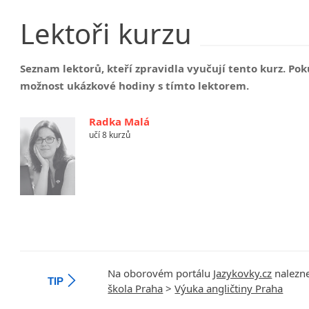
Lektoři
kurzu
Seznam lektorů, kteří zpravidla vyučují tento kurz. P
možnost ukázkové hodiny s tímto lektorem.
Radka Malá
učí 8 kurzů
Na oborovém portálu
Jazykovky.cz
nalezne
TIP
škola Praha
>
Výuka angličtiny Praha