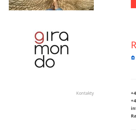
Chrudim
Děčín
Hodonín
Klatovy
Kolín
R
Most
Prostějov
Sedlčany
Tišnov
Vysoká nad Labem
+4
Kontakty
+4
in
Ra