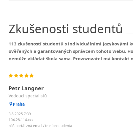
Zkušenosti
studentů
113 zkušeností studentů s individuálními jazykovými k
ověřených a garantovaných správcem tohoto webu. Ho
nemůže vkládat škola sama. Provozovatel má kontakt n
Petr Langner
Vedoucí specialistů
Praha
3.8.2025 7:39
104.28.114.xxx
náš portál zná email / telefon studenta