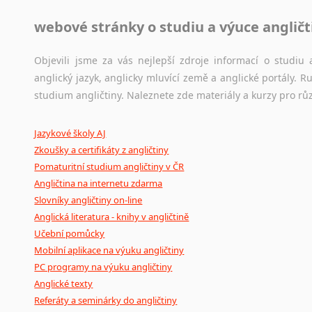
Jazykové korpusy
webové stránky o studiu a výuce angličt
Jazykový korpus je elektronický soubor autentických tex
korpusů, jež umožňují třeba vyhledávání slov a slovních spo
původního zdroje textu.
Objevili jsme za vás nejlepší zdroje informací o studi
anglický jazyk, anglicky mluvící země a anglické portály.
Ostatní pomůcky pro překladatele
studium angličtiny. Naleznete zde materiály a kurzy pro rů
Mix
pomůcek,
jež
mají
potenciál
pomoci
překladateli
v
je
Jazykové školy AJ
poradny
a
pravidla
pravopisu
nebo
stylistické
příručky.
Zkoušky a certifikáty z angličtiny
Pomaturitní studium angličtiny v ČR
Angličtina na internetu zdarma
Slovníky angličtiny on-line
Anglická literatura - knihy v angličtině
Učební pomůcky
Mobilní aplikace na výuku angličtiny
PC programy na výuku angličtiny
Anglické texty
Referáty a seminárky do angličtiny