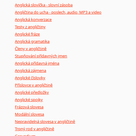
Anglická slovíčka - slovní zásoba
Angličtina do ucha - poslech, audio, MP3 a video
Anglická konverzace
Testy z angličtiny
Anglické fráze
Anglická gramatika
Členy v angličtině
Stupňování přídavných jmen
Anglická přídavná jména
Anglická zájmena
Anglické číslovky
Příslovce v angličtině
Anglické předložky
Anglické spojky
Frázová slovesa
Modální slovesa
Nepravidelná slovesa v angličtině
Trpný rod v angličtině
Gerundium