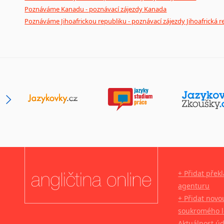
Poznáváme Kanadu - poznávací zájezdy Kanada
Poznáváme Jihoafrickou republiku - poznávací zájezdy Jihoafrická r
+ Přidat přek
agenturu
+ Přidat novo
soukromého l
Aktuálnost ú