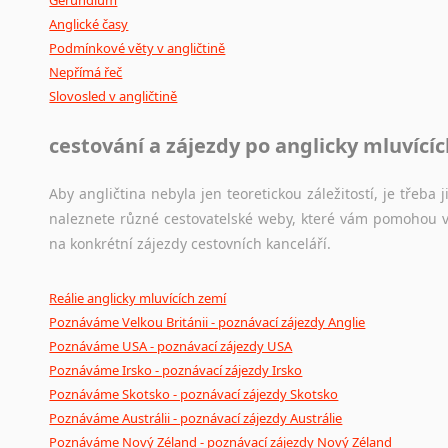
Anglické časy
Podmínkové věty v angličtině
Nepřímá řeč
Slovosled v angličtině
cestování a zájezdy po anglicky mluvící
Aby angličtina nebyla jen teoretickou záležitostí, je třeba j
naleznete různé cestovatelské weby, které vám pomohou vy
na konkrétní zájezdy cestovních kanceláří.
Reálie anglicky mluvících zemí
Poznáváme Velkou Británii - poznávací zájezdy Anglie
Poznáváme USA - poznávací zájezdy USA
Poznáváme Irsko - poznávací zájezdy Irsko
Poznáváme Skotsko - poznávací zájezdy Skotsko
Poznáváme Austrálii - poznávací zájezdy Austrálie
Poznáváme Nový Zéland - poznávací zájezdy Nový Zéland