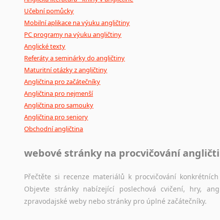
Učební pomůcky
Mobilní aplikace na výuku angličtiny
PC programy na výuku angličtiny
Anglické texty
Referáty a seminárky do angličtiny
Maturitní otázky z angličtiny
Angličtina pro začátečníky
Angličtina pro nejmenší
Angličtina pro samouky
Angličtina pro seniory
Obchodní angličtina
webové stránky na procvičování angličt
Přečtěte si recenze materiálů k procvičování konkrétních 
Objevte stránky nabízející poslechová cvičení, hry, a
zpravodajské weby nebo stránky pro úplné začátečníky.