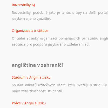
Rozcestníky AJ
Rozcestníky,
podobné
jako
je
tento,
s
tipy
na
další
portál
jazykem
a
jeho
využitím.
Organizace a instituce
Oficiální
stránky
organizací
pomáhajících
při
studiu
angli
asociace
pro
podporu
jazykového
vzdělávání
ad.
Diskusní fórum
angličtina v zahraničí
Ať
už
se
jedná
o
česká
diskusní
fóra
o
anglickém
jazyce
n
angličtině
na
různá
témata,
vše
naleznete
v
této
rubrice.
Studium v Anglii a Irsku
Soubor
odkazů
užitečných
všem,
kteří
uvažují
o
studiu
v
univerzity,
zkušenosti
studentů.
Práce v Anglii a Irsku