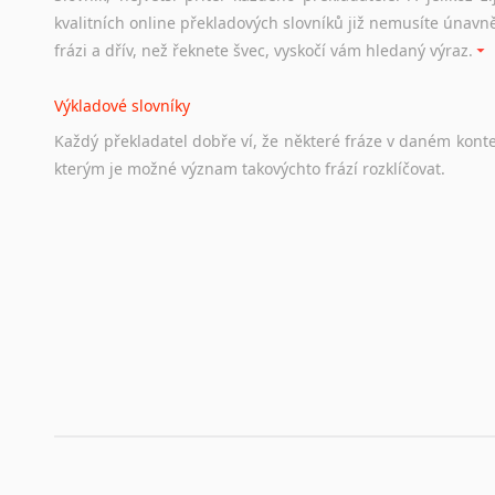
Odkazy
poskytující
cenné
informace
nekomerčního
charak
kvalitních online překladových slovníků již nemusíte únavn
hledat
práci
na
internetu
případně
osobní
zkušenosti
ostat
frázi a dřív, než řeknete švec, vyskočí vám hledaný výraz.
Životopis v angličtině
Výkladové slovníky
Hledáte-li
si
práci
v
zahraničí,
bez
životopisu
v
angličtině
s
Každý
překladatel
dobře
ví,
že
některé
fráze
v
daném
kont
stejná
obecná
pravidla,
jako
pro
český
životopis.
Tak
dost
ot
kterým
je
možné
význam
takovýchto
frází
rozklíčovat.
Srovnávací slovníky
Úkolem
srovnávacích
slovníků
je
vyhledat
vhodná
synony
vždy
po
ruce.
Korektory pravopisu pro překladatele
Každý dělá chyby a překlepy a kdo tvrdí, že ne, neříká p
využití moderního softwaru, jenž pravopisné, gramatické n
automaticky opravit.