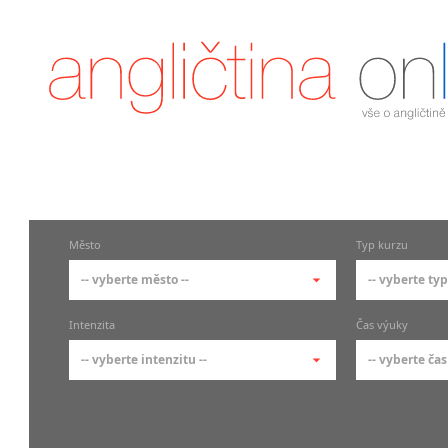
Město
Typ kurzu
-- vyberte město --
-- vyberte typ
-- vyberte město --
-- vyberte 
Intenzita
Čas výuky
pražské městské části
základní 
-- vyberte intenzitu --
-- vyberte čas
Praha
Kurzy a
skupin
Praha 1
-- vyberte intenzitu --
-- vyberte
Individ
Praha 2
1-2 hodiny týdně
Ranní (zač
Firemní