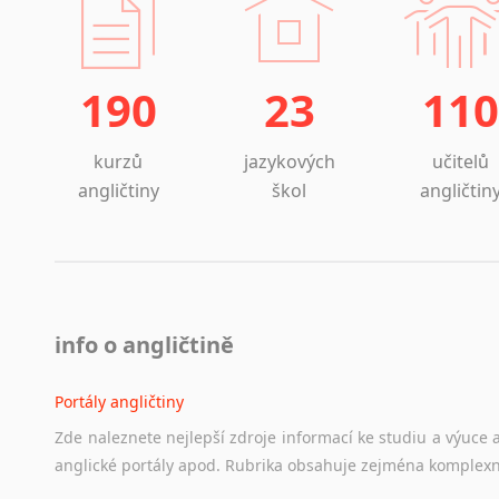
190
23
110
kurzů
jazykových
učitelů
angličtiny
škol
angličtin
info o angličtině
Portály angličtiny
Zde
naleznete
nejlepší
zdroje
informací
ke
studiu
a
výuce
anglické
portály
apod.
Rubrika
obsahuje
zejména
komplexn