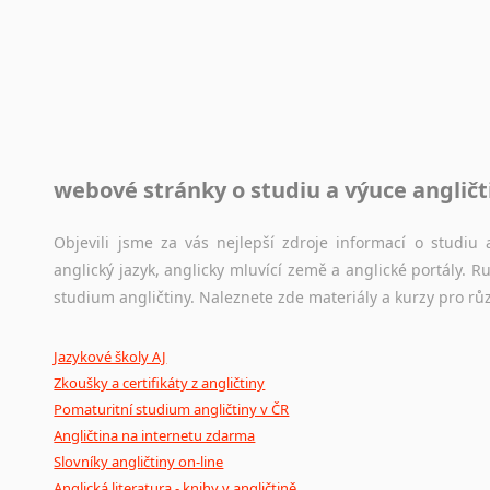
Rady a návody pro překladatele
Toužíte započít překladatelskou dráhu, ale nevíte, jak na 
raději kvůli osobnímu perfekcionismu, vlastnosti každému p
raději zkontrolovat? V takovém případě jste na správném mí
Jazykové korpusy
webové stránky o studiu a výuce angličt
Jazykový korpus je elektronický soubor autentických tex
korpusů, jež umožňují třeba vyhledávání slov a slovních spo
původního zdroje textu.
Objevili jsme za vás nejlepší zdroje informací o studi
anglický jazyk, anglicky mluvící země a anglické portály.
Ostatní pomůcky pro překladatele
studium angličtiny. Naleznete zde materiály a kurzy pro rů
Mix
pomůcek,
jež
mají
potenciál
pomoci
překladateli
v
je
Jazykové školy AJ
poradny
a
pravidla
pravopisu
nebo
stylistické
příručky.
Zkoušky a certifikáty z angličtiny
Pomaturitní studium angličtiny v ČR
Angličtina na internetu zdarma
Slovníky angličtiny on-line
Anglická literatura - knihy v angličtině