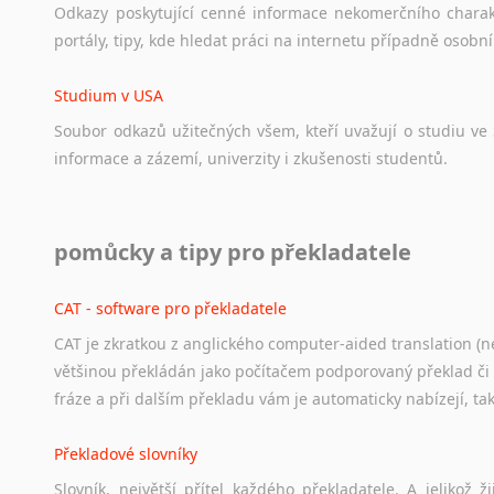
Odkazy
poskytující
cenné
informace
nekomerčního
chara
portály,
tipy,
kde
hledat
práci
na
internetu
případně
osobní
Studium v USA
Soubor
odkazů
užitečných
všem,
kteří
uvažují
o
studiu
ve
informace
a
zázemí,
univerzity
i
zkušenosti
studentů.
Práce v USA
pomůcky a tipy pro překladatele
Odkazy
poskytující
cenné
informace
nekomerčního
charak
hledat
práci
na
internetu
případně
osobní
zkušenosti
ostat
CAT - software pro překladatele
CAT je zkratkou z anglického computer-aided translation (ne
Studium v Austrálii
většinou překládán jako počítačem podporovaný překlad či
Soubor
odkazů
užitečných
všem,
kteří
uvažují
o
studiu
v
Aus
fráze a při dalším překladu vám je automaticky nabízejí, ta
a
zázemí,
australské
univerzity
a
samozřejmě
i
osobní
zkuš
Překladové slovníky
Práce v Austrálii
Slovník, největší přítel každého překladatele. A jelikož