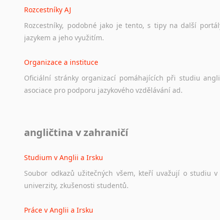
Rozcestníky AJ
Rozcestníky,
podobné
jako
je
tento,
s
tipy
na
další
portál
jazykem
a
jeho
využitím.
Organizace a instituce
Oficiální
stránky
organizací
pomáhajících
při
studiu
angli
asociace
pro
podporu
jazykového
vzdělávání
ad.
Diskusní fórum
angličtina v zahraničí
Ať
už
se
jedná
o
česká
diskusní
fóra
o
anglickém
jazyce
n
angličtině
na
různá
témata,
vše
naleznete
v
této
rubrice.
Studium v Anglii a Irsku
Soubor
odkazů
užitečných
všem,
kteří
uvažují
o
studiu
v
univerzity,
zkušenosti
studentů.
Práce v Anglii a Irsku