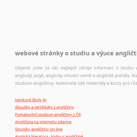
Rady a návody pro překladatele
Toužíte započít překladatelskou dráhu, ale nevíte, jak na 
raději kvůli osobnímu perfekcionismu, vlastnosti každému p
raději zkontrolovat? V takovém případě jste na správném mí
Jazykové korpusy
webové stránky o studiu a výuce angličt
Jazykový korpus je elektronický soubor autentických tex
korpusů, jež umožňují třeba vyhledávání slov a slovních spo
původního zdroje textu.
Objevili jsme za vás nejlepší zdroje informací o studi
anglický jazyk, anglicky mluvící země a anglické portály.
Ostatní pomůcky pro překladatele
studium angličtiny. Naleznete zde materiály a kurzy pro rů
Mix
pomůcek,
jež
mají
potenciál
pomoci
překladateli
v
je
Jazykové školy AJ
poradny
a
pravidla
pravopisu
nebo
stylistické
příručky.
Zkoušky a certifikáty z angličtiny
Pomaturitní studium angličtiny v ČR
Angličtina na internetu zdarma
Slovníky angličtiny on-line
Anglická literatura - knihy v angličtině