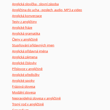
Anglická slovíčka - slovní zásoba
Angličtina do ucha - poslech, audio, MP3 a video
Anglická konverzace
Testy z angličtiny
Anglické fráze
Anglická gramatika
Členy v angličtině
Stupňování přídavných jmen
Anglická přídavná jména
Anglická zájmena
Anglické číslovky
Příslovce v angličtině
Anglické předložky
Anglické spojky
Frázová slovesa
Modální slovesa
Nepravidelná slovesa v angličtině
Trpný rod v angličtině
Gerundium