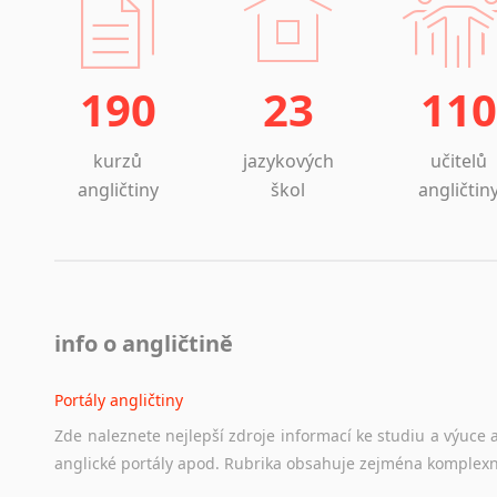
190
23
110
kurzů
jazykových
učitelů
angličtiny
škol
angličtin
info o angličtině
Portály angličtiny
Zde
naleznete
nejlepší
zdroje
informací
ke
studiu
a
výuce
anglické
portály
apod.
Rubrika
obsahuje
zejména
komplexn