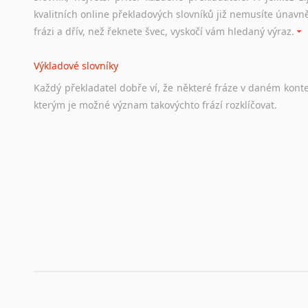
Odkazy
poskytující
cenné
informace
nekomerčního
charak
kvalitních online překladových slovníků již nemusíte únavn
hledat
práci
na
internetu
případně
osobní
zkušenosti
ostat
frázi a dřív, než řeknete švec, vyskočí vám hledaný výraz.
Životopis v angličtině
Výkladové slovníky
Hledáte-li
si
práci
v
zahraničí,
bez
životopisu
v
angličtině
s
Každý
překladatel
dobře
ví,
že
některé
fráze
v
daném
kont
stejná
obecná
pravidla,
jako
pro
český
životopis.
Tak
dost
ot
kterým
je
možné
význam
takovýchto
frází
rozklíčovat.
Srovnávací slovníky
Úkolem
srovnávacích
slovníků
je
vyhledat
vhodná
synony
vždy
po
ruce.
Korektory pravopisu pro překladatele
Každý dělá chyby a překlepy a kdo tvrdí, že ne, neříká p
využití moderního softwaru, jenž pravopisné, gramatické n
automaticky opravit.