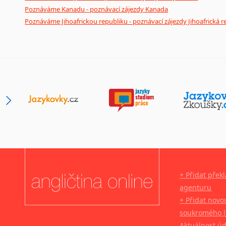
Poznáváme Kanadu - poznávací zájezdy Kanada
Poznáváme Jihoafrickou republiku - poznávací zájezdy Jihoafrická r
+ Přidat přek
agenturu
+ Přidat novo
soukromého l
Aktuálnost ú