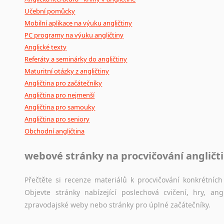
Učební pomůcky
Mobilní aplikace na výuku angličtiny
PC programy na výuku angličtiny
Anglické texty
Referáty a seminárky do angličtiny
Maturitní otázky z angličtiny
Angličtina pro začátečníky
Angličtina pro nejmenší
Angličtina pro samouky
Angličtina pro seniory
Obchodní angličtina
webové stránky na procvičování angličt
Přečtěte si recenze materiálů k procvičování konkrétních 
Objevte stránky nabízející poslechová cvičení, hry, a
zpravodajské weby nebo stránky pro úplné začátečníky.