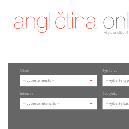
Město
Typ kurzu
-- vyberte město --
-- vyberte typ
-- vyberte město --
-- vyberte 
Intenzita
Čas výuky
pražské městské části
základní 
-- vyberte intenzitu --
-- vyberte čas
Praha
Kurzy a
skupin
Praha 1
-- vyberte intenzitu --
-- vyberte
Individ
Praha 2
1-2 hodiny týdně
Ranní (zač
Firemní