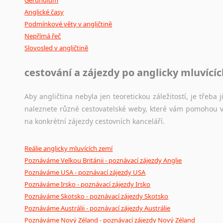
Anglické časy
Podmínkové věty v angličtině
Nepřímá řeč
Slovosled v angličtině
cestování a zájezdy po anglicky mluvící
Aby angličtina nebyla jen teoretickou záležitostí, je třeba j
naleznete různé cestovatelské weby, které vám pomohou vy
na konkrétní zájezdy cestovních kanceláří.
Reálie anglicky mluvících zemí
Poznáváme Velkou Británii - poznávací zájezdy Anglie
Poznáváme USA - poznávací zájezdy USA
Poznáváme Irsko - poznávací zájezdy Irsko
Poznáváme Skotsko - poznávací zájezdy Skotsko
Poznáváme Austrálii - poznávací zájezdy Austrálie
Poznáváme Nový Zéland - poznávací zájezdy Nový Zéland