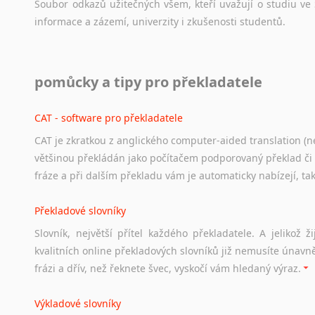
Soubor
odkazů
užitečných
všem,
kteří
uvažují
o
studiu
ve
informace
a
zázemí,
univerzity
i
zkušenosti
studentů.
Práce v USA
pomůcky a tipy pro překladatele
Odkazy
poskytující
cenné
informace
nekomerčního
charak
hledat
práci
na
internetu
případně
osobní
zkušenosti
ostat
CAT - software pro překladatele
CAT je zkratkou z anglického computer-aided translation (ne
Studium v Austrálii
většinou překládán jako počítačem podporovaný překlad či
Soubor
odkazů
užitečných
všem,
kteří
uvažují
o
studiu
v
Aus
fráze a při dalším překladu vám je automaticky nabízejí, ta
a
zázemí,
australské
univerzity
a
samozřejmě
i
osobní
zkuš
Překladové slovníky
Práce v Austrálii
Slovník, největší přítel každého překladatele. A jelikož
Odkazy
poskytující
cenné
informace
nekomerčního
charak
kvalitních online překladových slovníků již nemusíte únavn
hledat
práci
na
internetu
případně
osobní
zkušenosti
ostat
frázi a dřív, než řeknete švec, vyskočí vám hledaný výraz.
Životopis v angličtině
Výkladové slovníky
Hledáte-li
si
práci
v
zahraničí,
bez
životopisu
v
angličtině
s