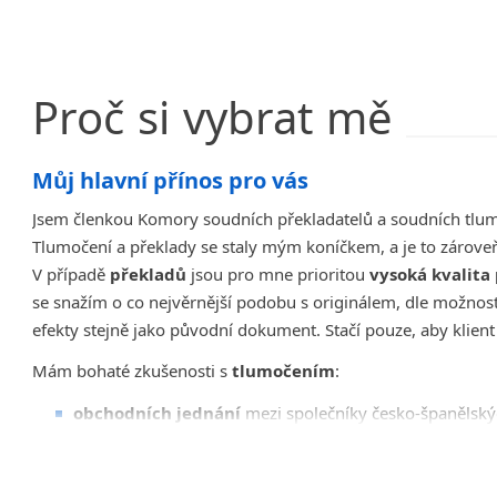
Proč
si
vybrat
mě
Můj hlavní přínos pro vás
Jsem členkou Komory soudních překladatelů a soudních tlu
Tlumočení a překlady se staly mým koníčkem, a je to zárove
V případě
překladů
jsou pro mne prioritou
vysoká kvalit
se snažím o co nejvěrnější podobu s originálem, dle možnos
efekty stejně jako původní dokument. Stačí pouze, aby klient 
Mám bohaté zkušenosti s
tlumočením
:
obchodních jednání
mezi společníky česko-španělský
technických postupů
v různých odvětvích průmyslu (
odborných školení
, školení nových nebo stávajících