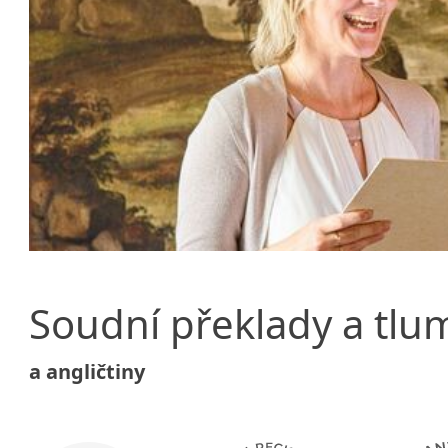
Za
př
vz
pr
Js
po
od
po
pe
Soudní překlady a tlu
a angličtiny