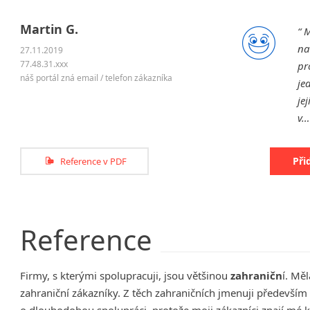
Martin G.
M
na
27.11.2019
77.48.31.xxx
pr
náš portál zná email / telefon zákazníka
je
je
v
Při
Reference v PDF
Reference
Firmy, s kterými spolupracuji, jsou většinou
zahraničn
í. Mě
zahraniční zákazníky. Z těch zahraničních jmenuji především
o dlouhodobou spolupráci, protože moji zákazníci znají mé 