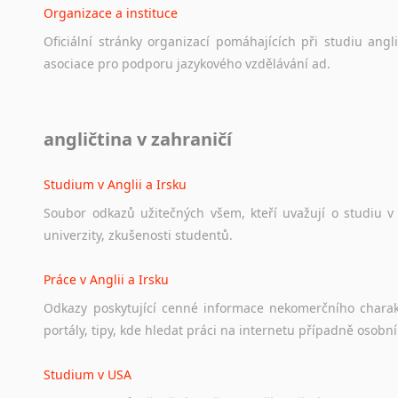
Organizace a instituce
Oficiální
stránky
organizací
pomáhajících
při
studiu
angli
asociace
pro
podporu
jazykového
vzdělávání
ad.
Diskusní fórum
angličtina v zahraničí
Ať
už
se
jedná
o
česká
diskusní
fóra
o
anglickém
jazyce
n
angličtině
na
různá
témata,
vše
naleznete
v
této
rubrice.
Studium v Anglii a Irsku
Soubor
odkazů
užitečných
všem,
kteří
uvažují
o
studiu
v
univerzity,
zkušenosti
studentů.
Práce v Anglii a Irsku
Odkazy
poskytující
cenné
informace
nekomerčního
chara
portály,
tipy,
kde
hledat
práci
na
internetu
případně
osobní
Studium v USA