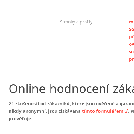
m-
Stránky a profily
So
př
o
so
pr
Online
hodnocení
zák
21 zkušeností od zákazníků, které jsou ověřené a gara
nikdy anonymní, jsou získávána
tímto formulářem
. 
prověřuje.