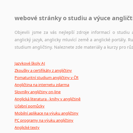
Jazykové korpusy
webové stránky o studiu a výuce angličt
Jazykový korpus je elektronický soubor autentických tex
korpusů, jež umožňují třeba vyhledávání slov a slovních spo
původního zdroje textu.
Objevili jsme za vás nejlepší zdroje informací o studi
anglický jazyk, anglicky mluvící země a anglické portály.
Ostatní pomůcky pro překladatele
studium angličtiny. Naleznete zde materiály a kurzy pro rů
Mix
pomůcek,
jež
mají
potenciál
pomoci
překladateli
v
je
Jazykové školy AJ
poradny
a
pravidla
pravopisu
nebo
stylistické
příručky.
Zkoušky a certifikáty z angličtiny
Pomaturitní studium angličtiny v ČR
Angličtina na internetu zdarma
Slovníky angličtiny on-line
Anglická literatura - knihy v angličtině
Učební pomůcky
Mobilní aplikace na výuku angličtiny
PC programy na výuku angličtiny
Anglické texty