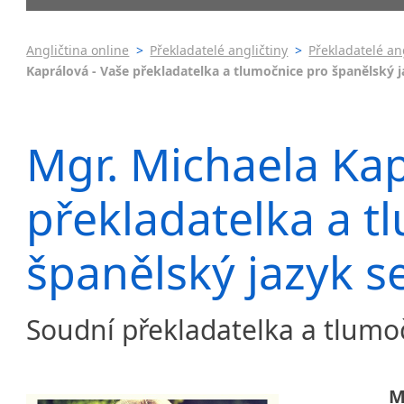
Praha 5
Soudní tlu
Praha 6
Praha 7
Angličtina online
>
Překladatelé angličtiny
>
Překladatelé an
Kaprálová - Vaše překladatelka a tlumočnice pro španělský
Praha 8
Praha 10
krajská města
Mgr. Michaela Kap
Brno
Ostrava
Plzeň
překladatelka a t
Olomouc
Hradec Králové
španělský jazyk 
České Budějovice
Zlín
Jihlava
Soudní překladatelka a tlumo
malá města podle abecedy
Benátky nad Jizerou
Blatnice
M
Blatnička