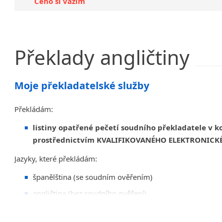
Čeho si vážím
Překlady
angličtiny
Moje překladatelské služby
Překládám:
listiny opatřené pečetí soudního překladatele v 
prostřednictvím KVALIFIKOVANÉHO ELEKTRONICKÉ
Jazyky, které překládám:
španělština (se soudním ověřením)
angličtina (bez soudního ověření)
právní překlady: rodné listy, výpisy z trestního rej