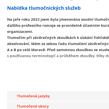
Nabídka tlumočnických služeb
Na jaře roku 2022 jsem byla jmenována soudní tlumočni
dalšího profesního rozvoje se pravidelně účastním ku
organizacemi.
Tlumočím při závěrečných zkouškách k získání řidičské
absolvování. Mám za sebou řadu tlumočení závěrečných
A a B po celé Moravě. Před samotnou zkouškou se stude
s používanou terminologií a průběhem zkoušky. Díky d
Mezi mé nejoblíbenější tlumočnické zakázky patří svate
průběh obřadu je vždy přínosné se předem seznámit s p
klienty ze zemí Latinské Ameriky i ze Španělska.
Jako tlumočnice dokážu zprostředkovat nejen samotný
jednotlivců i skupin.
Je důležité, aby se informace neztrat
Běžně tlumočím jednání s obchodními partnery ve španělštin
Tlumočené jazyky
společností.
Tlumočené obory
Za svůj největší profesní úspěch považuji získání odbo