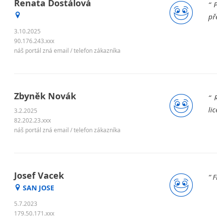
Renata Dostálová
P
př
3.10.2025
90.176.243.xxx
náš portál zná email / telefon zákazníka
Zbyněk Novák
R
li
3.2.2025
82.202.23.xxx
náš portál zná email / telefon zákazníka
Josef Vacek
F
SAN JOSE
5.7.2023
179.50.171.xxx