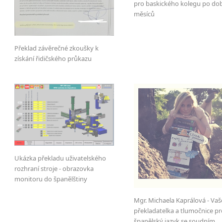
automobilového
průmyslu (automotive)
pro baskického kolegu po do
měsíců
lidských zdrojů
a personalistiky
elektrotechnického průmyslu
Překlad závěrečné zkoušky k
strojírenství
získání řidičského průkazu
chemického
průmyslu
managementu a řízení
marketingu
dopravy a logistiky
ergonomie, fyziologie člověka, medicíny
Díky tlumočení a překládání u těchto firem znám a pře
Ukázka překladu uživatelského
rozhraní stroje - obrazovka
technologie vstřikování plastů a výměna forem
monitoru do španělštiny
procesy chromování a lakování plastů
Mgr. Michaela Kaprálová - Vaš
ultrazvukové svařování a další druhy svařování
překladatelka a tlumočnice pr
řízení jakosti
španělský jazyk se soudním