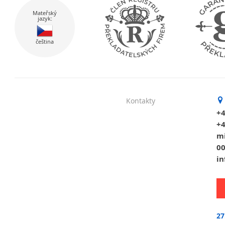
Mateřský
jazyk:
čeština
Kontakty
+4
+4
mi
0
i
27