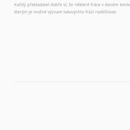
Každý
překladatel
dobře
ví,
že
některé
fráze
v
daném
kont
stejná
obecná
pravidla,
jako
pro
český
životopis.
Tak
dost
ot
kterým
je
možné
význam
takovýchto
frází
rozklíčovat.
Srovnávací slovníky
Úkolem
srovnávacích
slovníků
je
vyhledat
vhodná
synony
vždy
po
ruce.
Korektory pravopisu pro překladatele
Každý dělá chyby a překlepy a kdo tvrdí, že ne, neříká p
využití moderního softwaru, jenž pravopisné, gramatické n
automaticky opravit.
Rady a návody pro překladatele
Toužíte započít překladatelskou dráhu, ale nevíte, jak na 
raději kvůli osobnímu perfekcionismu, vlastnosti každému p
raději zkontrolovat? V takovém případě jste na správném mí