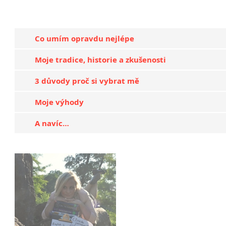
školení BOZP, PO, první pomoci, řidičů VZV
výslechu v rámci trestního řízení Policie ČR
Co umím opravdu nejlépe
návštěv nemocnice a lékařských vyšetření
Moje tradice, historie a zkušenosti
Za účelem rozšíření kvalifikace navštěvuji odborné ku
rozšiřuji si vzdělání i samostudiem.
Absolvovala jsem mim
3 důvody proč si vybrat mě
nemovitostí.
Moje výhody
Jsem v neustálém kontaktu s rodilými mluvčími. Vzhledem k 
výhodou je má
odborná znalost
v oborech jako jsou automo
A navíc…
elektrospotřebičů, oblasti logistiky a personálních zdrojů.