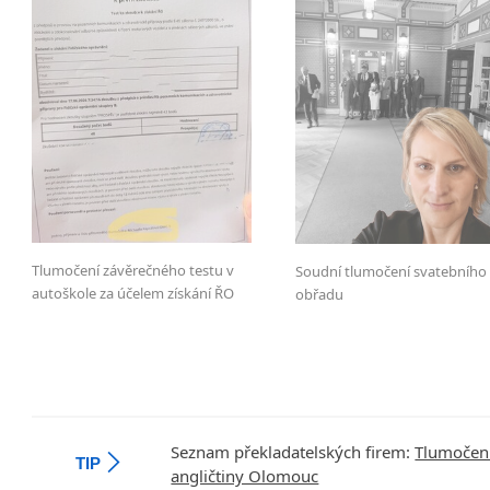
Tlumočení závěrečného testu v
Soudní tlumočení svatebního
autoškole za účelem získání ŘO
obřadu
Seznam překladatelských firem:
Tlumočen
TIP
angličtiny Olomouc