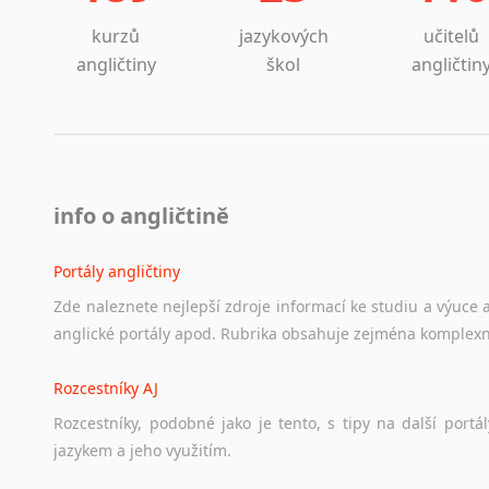
kurzů
jazykových
učitelů
angličtiny
škol
angličtin
info o angličtině
Portály angličtiny
Zde
naleznete
nejlepší
zdroje
informací
ke
studiu
a
výuce
anglické
portály
apod.
Rubrika
obsahuje
zejména
komplexn
Rozcestníky AJ
Rozcestníky,
podobné
jako
je
tento,
s
tipy
na
další
portál
jazykem
a
jeho
využitím.