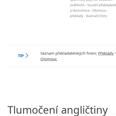
ověřením - Soudní překladate
čištění odpadních vod
a tlumočnice - Olomouc -
překlady - ilustrační foto
problémy a řešení v logistice
technologie výroby stabilizátorů
technologie výroby bimetalických termostatů do sklok
Seznam překladatelských firem:
Překlady
TIP
Olomouc
Tlumočení
angličtiny