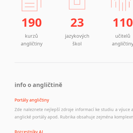
190
23
110
kurzů
jazykových
učitelů
angličtiny
škol
angličtin
info o angličtině
Portály angličtiny
Zde
naleznete
nejlepší
zdroje
informací
ke
studiu
a
výuce
anglické
portály
apod.
Rubrika
obsahuje
zejména
komplexn
Rozcestníky AJ