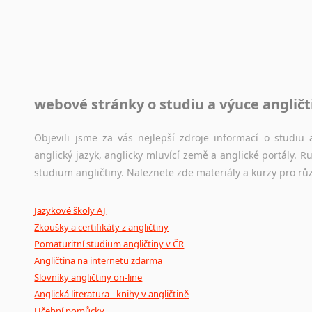
Toužíte započít překladatelskou dráhu, ale nevíte, jak na 
raději kvůli osobnímu perfekcionismu, vlastnosti každému p
raději zkontrolovat? V takovém případě jste na správném mí
Jazykové korpusy
webové stránky o studiu a výuce angličt
Jazykový korpus je elektronický soubor autentických tex
korpusů, jež umožňují třeba vyhledávání slov a slovních spo
původního zdroje textu.
Objevili jsme za vás nejlepší zdroje informací o studi
anglický jazyk, anglicky mluvící země a anglické portály.
Ostatní pomůcky pro překladatele
studium angličtiny. Naleznete zde materiály a kurzy pro rů
Mix
pomůcek,
jež
mají
potenciál
pomoci
překladateli
v
je
Jazykové školy AJ
poradny
a
pravidla
pravopisu
nebo
stylistické
příručky.
Zkoušky a certifikáty z angličtiny
Pomaturitní studium angličtiny v ČR
Angličtina na internetu zdarma
Slovníky angličtiny on-line
Anglická literatura - knihy v angličtině
Učební pomůcky