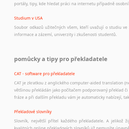
portály,
tipy,
kde
hledat
práci
na
internetu
případně
osobní
Studium v USA
Soubor
odkazů
užitečných
všem,
kteří
uvažují
o
studiu
ve
informace
a
zázemí,
univerzity
i
zkušenosti
studentů.
Práce v USA
pomůcky a tipy pro překladatele
Odkazy
poskytující
cenné
informace
nekomerčního
charak
hledat
práci
na
internetu
případně
osobní
zkušenosti
ostat
CAT - software pro překladatele
CAT je zkratkou z anglického computer-aided translation (ne
Studium v Austrálii
většinou překládán jako počítačem podporovaný překlad či
Soubor
odkazů
užitečných
všem,
kteří
uvažují
o
studiu
v
Aus
fráze a při dalším překladu vám je automaticky nabízejí, ta
a
zázemí,
australské
univerzity
a
samozřejmě
i
osobní
zkuš
Překladové slovníky
Práce v Austrálii
Slovník, největší přítel každého překladatele. A jelikož
Odkazy
poskytující
cenné
informace
nekomerčního
charak
kvalitních online překladových slovníků již nemusíte únavn