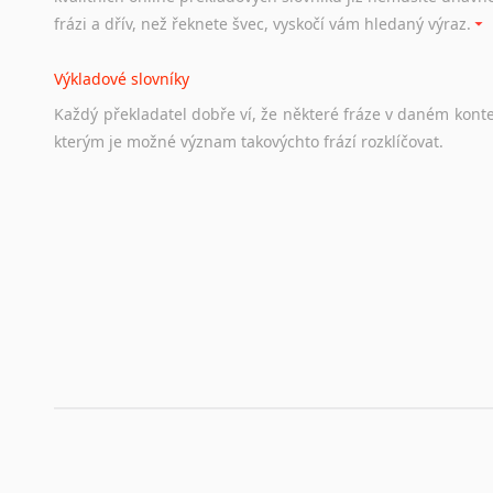
hledat
práci
na
internetu
případně
osobní
zkušenosti
ostat
frázi a dřív, než řeknete švec, vyskočí vám hledaný výraz.
Životopis v angličtině
Výkladové slovníky
Hledáte-li
si
práci
v
zahraničí,
bez
životopisu
v
angličtině
s
Každý
překladatel
dobře
ví,
že
některé
fráze
v
daném
kont
stejná
obecná
pravidla,
jako
pro
český
životopis.
Tak
dost
ot
kterým
je
možné
význam
takovýchto
frází
rozklíčovat.
Srovnávací slovníky
Úkolem
srovnávacích
slovníků
je
vyhledat
vhodná
synony
vždy
po
ruce.
Korektory pravopisu pro překladatele
Každý dělá chyby a překlepy a kdo tvrdí, že ne, neříká p
využití moderního softwaru, jenž pravopisné, gramatické n
automaticky opravit.
Rady a návody pro překladatele