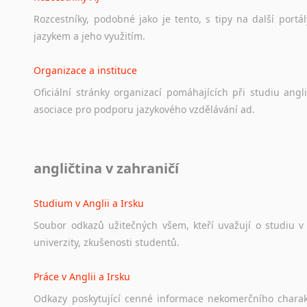
Rozcestníky,
podobné
jako
je
tento,
s
tipy
na
další
portál
jazykem
a
jeho
využitím.
Organizace a instituce
Oficiální
stránky
organizací
pomáhajících
při
studiu
angli
asociace
pro
podporu
jazykového
vzdělávání
ad.
Diskusní fórum
angličtina v zahraničí
Ať
už
se
jedná
o
česká
diskusní
fóra
o
anglickém
jazyce
n
angličtině
na
různá
témata,
vše
naleznete
v
této
rubrice.
Studium v Anglii a Irsku
Soubor
odkazů
užitečných
všem,
kteří
uvažují
o
studiu
v
univerzity,
zkušenosti
studentů.
Práce v Anglii a Irsku
Odkazy
poskytující
cenné
informace
nekomerčního
chara