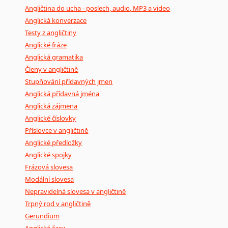
Angličtina do ucha - poslech, audio, MP3 a video
Anglická konverzace
Testy z angličtiny
Anglické fráze
Anglická gramatika
Členy v angličtině
Stupňování přídavných jmen
Anglická přídavná jména
Anglická zájmena
Anglické číslovky
Příslovce v angličtině
Anglické předložky
Anglické spojky
Frázová slovesa
Modální slovesa
Nepravidelná slovesa v angličtině
Trpný rod v angličtině
Gerundium
Anglické časy