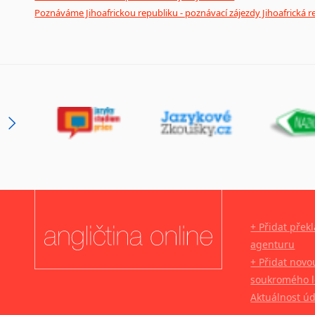
Poznáváme Jihoafrickou republiku - poznávací zájezdy Jihoafrická r
+ Přidat přek
agenturu
+ Přidat novo
soukromého l
Aktuálnost ú