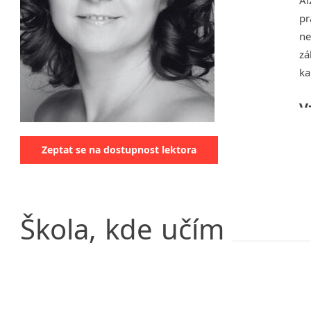
Al
Klatovy
pr
Kolín
ne
Prostějov
zá
Tišnov
ka
V
Tr
ce
Zeptat se na dostupnost lektora
19
pr
Škola,
kde
učím