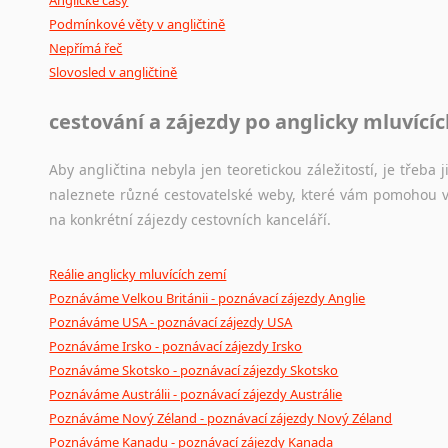
Podmínkové věty v angličtině
Nepřímá řeč
Slovosled v angličtině
cestování a zájezdy po anglicky mluvící
Aby angličtina nebyla jen teoretickou záležitostí, je třeba j
naleznete různé cestovatelské weby, které vám pomohou vy
na konkrétní zájezdy cestovních kanceláří.
Reálie anglicky mluvících zemí
Poznáváme Velkou Británii - poznávací zájezdy Anglie
Poznáváme USA - poznávací zájezdy USA
Poznáváme Irsko - poznávací zájezdy Irsko
Poznáváme Skotsko - poznávací zájezdy Skotsko
Poznáváme Austrálii - poznávací zájezdy Austrálie
Poznáváme Nový Zéland - poznávací zájezdy Nový Zéland
Poznáváme Kanadu - poznávací zájezdy Kanada