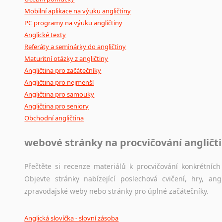
Mobilní aplikace na výuku angličtiny
PC programy na výuku angličtiny
Anglické texty
Referáty a seminárky do angličtiny
Maturitní otázky z angličtiny
Angličtina pro začátečníky
Angličtina pro nejmenší
Angličtina pro samouky
Angličtina pro seniory
Obchodní angličtina
webové stránky na procvičování angličt
Přečtěte si recenze materiálů k procvičování konkrétních 
Objevte stránky nabízející poslechová cvičení, hry, a
zpravodajské weby nebo stránky pro úplné začátečníky.
Anglická slovíčka - slovní zásoba