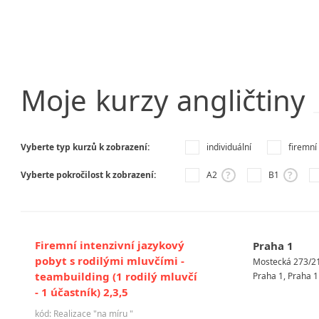
Moje
kurzy
angličtiny
Vyberte typ kurzů k zobrazení:
individuální
firemní
?
?
Vyberte pokročilost k zobrazení:
A2
B1
Firemní intenzivní jazykový
Praha 1
pobyt s rodilými mluvčími -
Mostecká 273/2
teambuilding (1 rodilý mluvčí
Praha 1, Praha 1
- 1 účastník) 2,3,5
kód: Realizace "na míru "