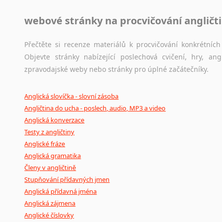
webové stránky na procvičování angličt
Přečtěte si recenze materiálů k procvičování konkrétních 
Objevte stránky nabízející poslechová cvičení, hry, a
zpravodajské weby nebo stránky pro úplné začátečníky.
Anglická slovíčka - slovní zásoba
Angličtina do ucha - poslech, audio, MP3 a video
Anglická konverzace
Testy z angličtiny
Anglické fráze
Anglická gramatika
Členy v angličtině
Stupňování přídavných jmen
Anglická přídavná jména
Anglická zájmena
Anglické číslovky