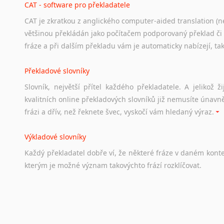
CAT - software pro překladatele
CAT je zkratkou z anglického computer-aided translation (ne
Studium v Austrálii
většinou překládán jako počítačem podporovaný překlad či
Soubor
odkazů
užitečných
všem,
kteří
uvažují
o
studiu
v
Aus
fráze a při dalším překladu vám je automaticky nabízejí, ta
a
zázemí,
australské
univerzity
a
samozřejmě
i
osobní
zkuš
Překladové slovníky
Práce v Austrálii
Slovník, největší přítel každého překladatele. A jelikož
Odkazy
poskytující
cenné
informace
nekomerčního
charak
kvalitních online překladových slovníků již nemusíte únavn
hledat
práci
na
internetu
případně
osobní
zkušenosti
ostat
frázi a dřív, než řeknete švec, vyskočí vám hledaný výraz.
Životopis v angličtině
Výkladové slovníky
Hledáte-li
si
práci
v
zahraničí,
bez
životopisu
v
angličtině
s
Každý
překladatel
dobře
ví,
že
některé
fráze
v
daném
kont
stejná
obecná
pravidla,
jako
pro
český
životopis.
Tak
dost
ot
kterým
je
možné
význam
takovýchto
frází
rozklíčovat.
Srovnávací slovníky
Úkolem
srovnávacích
slovníků
je
vyhledat
vhodná
synony