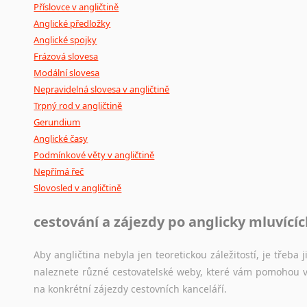
Příslovce v angličtině
Anglické předložky
Anglické spojky
Frázová slovesa
Modální slovesa
Nepravidelná slovesa v angličtině
Trpný rod v angličtině
Gerundium
Anglické časy
Podmínkové věty v angličtině
Nepřímá řeč
Slovosled v angličtině
cestování a zájezdy po anglicky mluvící
Aby angličtina nebyla jen teoretickou záležitostí, je třeba j
naleznete různé cestovatelské weby, které vám pomohou vy
na konkrétní zájezdy cestovních kanceláří.