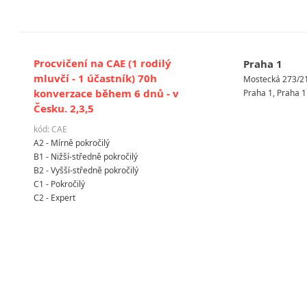
Procvičení na CAE (1 rodilý
Praha 1
mluvčí - 1 účastník) 70h
Mostecká 273/2
konverzace během 6 dnů - v
Praha 1, Praha 1
Česku. 2,3,5
kód: CAE
A2 - Mírně pokročilý
B1 - Nižší-středně pokročilý
B2 - Vyšší-středně pokročilý
C1 - Pokročilý
C2 - Expert