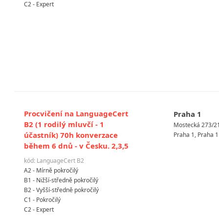
C2 - Expert
Procvičení na LanguageCert
Praha 1
B2 (1 rodilý mluvčí - 1
Mostecká 273/2
účastník) 70h konverzace
Praha 1, Praha 1
během 6 dnů - v Česku. 2,3,5
kód: LanguageCert B2
A2 - Mírně pokročilý
B1 - Nižší-středně pokročilý
B2 - Vyšší-středně pokročilý
C1 - Pokročilý
C2 - Expert