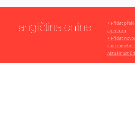
+ Přidat přek
agenturu
+ Přidat novo
soukromého l
Aktuálnost ú