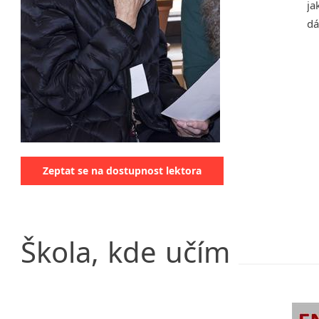
ja
Klatovy
dá
Kolín
Prostějov
Tišnov
Zeptat se na dostupnost lektora
Škola,
kde
učím