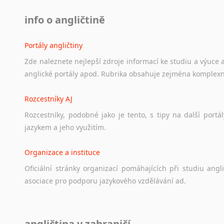
info o angličtině
Portály angličtiny
Zde
naleznete
nejlepší
zdroje
informací
ke
studiu
a
výuce
anglické
portály
apod.
Rubrika
obsahuje
zejména
komplexn
Rozcestníky AJ
Rozcestníky,
podobné
jako
je
tento,
s
tipy
na
další
portál
jazykem
a
jeho
využitím.
Organizace a instituce
Oficiální
stránky
organizací
pomáhajících
při
studiu
angli
asociace
pro
podporu
jazykového
vzdělávání
ad.
Diskusní fórum
angličtina v zahraničí