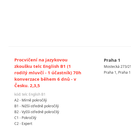
Procvičení na jazykovou
Praha 1
zkoušku telc English B1 (1
Mostecká 273/2
rodilý mluvčí - 1 účastník) 70h
Praha 1, Praha 1
konverzace během 6 dnů - v
Česku. 2,3,5
kód: telc English B1
A2 - Mírně pokročilý
B1 - Nižší-středně pokročilý
B2 - Vyšší-středně pokročilý
C1 - Pokročilý
C2 - Expert