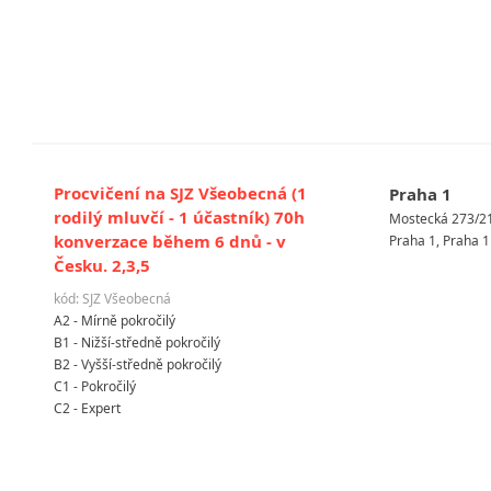
Procvičení na SJZ Všeobecná (1
Praha 1
rodilý mluvčí - 1 účastník) 70h
Mostecká 273/2
konverzace během 6 dnů - v
Praha 1, Praha 1
Česku. 2,3,5
kód: SJZ Všeobecná
A2 - Mírně pokročilý
B1 - Nižší-středně pokročilý
B2 - Vyšší-středně pokročilý
C1 - Pokročilý
C2 - Expert