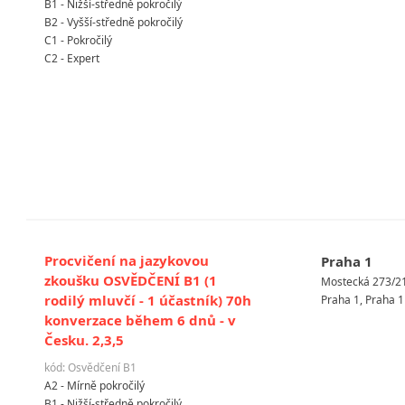
B1 - Nižší-středně pokročilý
B2 - Vyšší-středně pokročilý
C1 - Pokročilý
C2 - Expert
Procvičení na jazykovou
Praha 1
zkoušku OSVĚDČENÍ B1 (1
Mostecká 273/2
rodilý mluvčí - 1 účastník) 70h
Praha 1, Praha 1
konverzace během 6 dnů - v
Česku. 2,3,5
kód: Osvědčení B1
A2 - Mírně pokročilý
B1 - Nižší-středně pokročilý