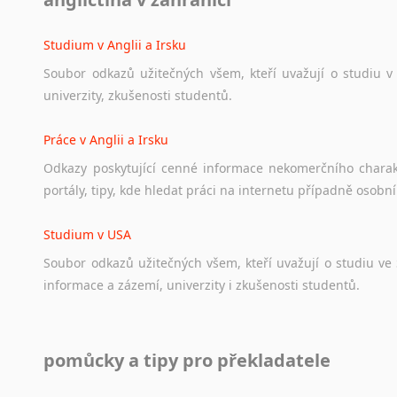
Ať
už
se
jedná
o
česká
diskusní
fóra
o
anglickém
jazyce
n
angličtině
na
různá
témata,
vše
naleznete
v
této
rubrice.
Studium v Anglii a Irsku
Soubor
odkazů
užitečných
všem,
kteří
uvažují
o
studiu
v
univerzity,
zkušenosti
studentů.
Práce v Anglii a Irsku
Odkazy
poskytující
cenné
informace
nekomerčního
chara
portály,
tipy,
kde
hledat
práci
na
internetu
případně
osobní
Studium v USA
Soubor
odkazů
užitečných
všem,
kteří
uvažují
o
studiu
ve
informace
a
zázemí,
univerzity
i
zkušenosti
studentů.
Práce v USA
pomůcky a tipy pro překladatele
Odkazy
poskytující
cenné
informace
nekomerčního
charak
hledat
práci
na
internetu
případně
osobní
zkušenosti
ostat