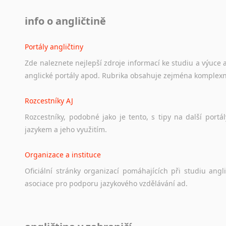
info o angličtině
Portály angličtiny
Zde
naleznete
nejlepší
zdroje
informací
ke
studiu
a
výuce
anglické
portály
apod.
Rubrika
obsahuje
zejména
komplexn
Rozcestníky AJ
Rozcestníky,
podobné
jako
je
tento,
s
tipy
na
další
portál
jazykem
a
jeho
využitím.
Organizace a instituce
Oficiální
stránky
organizací
pomáhajících
při
studiu
angli
asociace
pro
podporu
jazykového
vzdělávání
ad.
Diskusní fórum