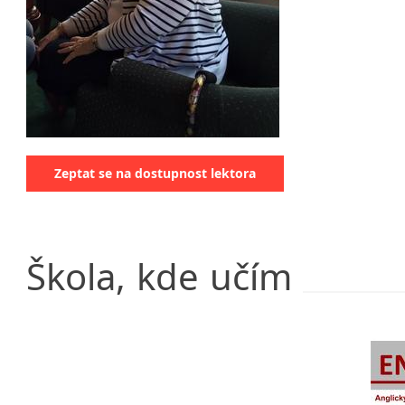
Klatovy
Kolín
Prostějov
Tišnov
Zeptat se na dostupnost lektora
Škola,
kde
učím