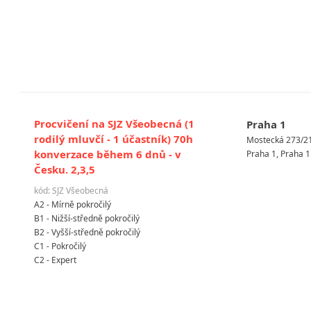
Procvičení na SJZ Všeobecná (1
Praha 1
rodilý mluvčí - 1 účastník) 70h
Mostecká 273/2
konverzace během 6 dnů - v
Praha 1, Praha 1
Česku. 2,3,5
kód: SJZ Všeobecná
A2 - Mírně pokročilý
B1 - Nižší-středně pokročilý
B2 - Vyšší-středně pokročilý
C1 - Pokročilý
C2 - Expert