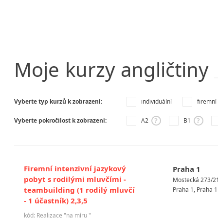
Moje
kurzy
angličtiny
Vyberte typ kurzů k zobrazení:
individuální
firemní
?
?
Vyberte pokročilost k zobrazení:
A2
B1
Firemní intenzivní jazykový
Praha 1
pobyt s rodilými mluvčími -
Mostecká 273/2
teambuilding (1 rodilý mluvčí
Praha 1, Praha 1
- 1 účastník) 2,3,5
kód: Realizace "na míru "