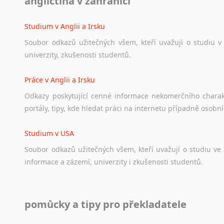
angličtina v zahraničí
Ať
už
se
jedná
o
česká
diskusní
fóra
o
anglickém
jazyce
n
angličtině
na
různá
témata,
vše
naleznete
v
této
rubrice.
Studium v Anglii a Irsku
Soubor
odkazů
užitečných
všem,
kteří
uvažují
o
studiu
v
univerzity,
zkušenosti
studentů.
Práce v Anglii a Irsku
Odkazy
poskytující
cenné
informace
nekomerčního
chara
portály,
tipy,
kde
hledat
práci
na
internetu
případně
osobní
Studium v USA
Soubor
odkazů
užitečných
všem,
kteří
uvažují
o
studiu
ve
informace
a
zázemí,
univerzity
i
zkušenosti
studentů.
Práce v USA
pomůcky a tipy pro překladatele
Odkazy
poskytující
cenné
informace
nekomerčního
charak
hledat
práci
na
internetu
případně
osobní
zkušenosti
ostat