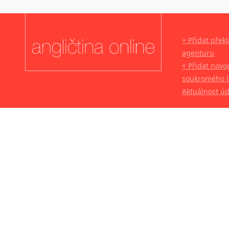
+ Přidat přek
agenturu
+ Přidat novo
soukromého l
Aktuálnost ú