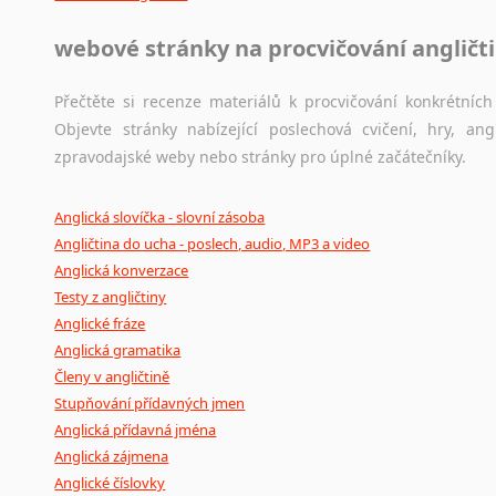
webové stránky na procvičování angličt
Přečtěte si recenze materiálů k procvičování konkrétních 
Objevte stránky nabízející poslechová cvičení, hry, a
zpravodajské weby nebo stránky pro úplné začátečníky.
Anglická slovíčka - slovní zásoba
Angličtina do ucha - poslech, audio, MP3 a video
Anglická konverzace
Testy z angličtiny
Anglické fráze
Anglická gramatika
Členy v angličtině
Stupňování přídavných jmen
Anglická přídavná jména
Anglická zájmena
Anglické číslovky