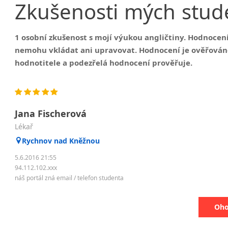
Zkušenosti
mých
stud
1 osobní zkušenost s mojí výukou angličtiny. Hodnocení
nemohu vkládat ani upravovat. Hodnocení je ověřován
hodnotitele a podezřelá hodnocení prověřuje.
Jana Fischerová
Lékař
Rychnov nad Kněžnou
5.6.2016 21:55
94.112.102.xxx
náš portál zná email / telefon studenta
Oho