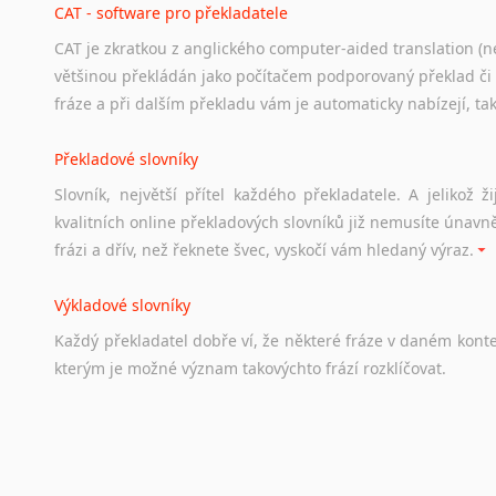
CAT - software pro překladatele
CAT je zkratkou z anglického computer-aided translation (ne
Studium v Austrálii
většinou překládán jako počítačem podporovaný překlad či
Soubor
odkazů
užitečných
všem,
kteří
uvažují
o
studiu
v
Aus
fráze a při dalším překladu vám je automaticky nabízejí, ta
a
zázemí,
australské
univerzity
a
samozřejmě
i
osobní
zkuš
Překladové slovníky
Práce v Austrálii
Slovník, největší přítel každého překladatele. A jelikož
Odkazy
poskytující
cenné
informace
nekomerčního
charak
kvalitních online překladových slovníků již nemusíte únavn
hledat
práci
na
internetu
případně
osobní
zkušenosti
ostat
frázi a dřív, než řeknete švec, vyskočí vám hledaný výraz.
Životopis v angličtině
Výkladové slovníky
Hledáte-li
si
práci
v
zahraničí,
bez
životopisu
v
angličtině
s
Každý
překladatel
dobře
ví,
že
některé
fráze
v
daném
kont
stejná
obecná
pravidla,
jako
pro
český
životopis.
Tak
dost
ot
kterým
je
možné
význam
takovýchto
frází
rozklíčovat.
Srovnávací slovníky
Úkolem
srovnávacích
slovníků
je
vyhledat
vhodná
synony