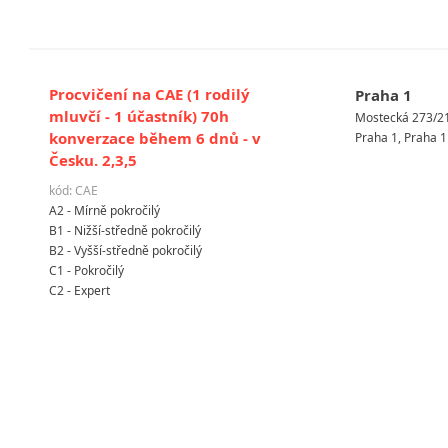
Procvičení na CAE (1 rodilý
Praha 1
mluvčí - 1 účastník) 70h
Mostecká 273/2
konverzace během 6 dnů - v
Praha 1, Praha 1
Česku. 2,3,5
kód: CAE
A2 - Mírně pokročilý
B1 - Nižší-středně pokročilý
B2 - Vyšší-středně pokročilý
C1 - Pokročilý
C2 - Expert