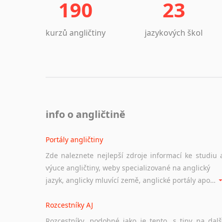
190
23
kurzů angličtiny
jazykových škol
info o angličtině
Portály angličtiny
Zde naleznete nejlepší zdroje informací ke studiu 
výuce angličtiny, weby specializované na anglický
jazyk, anglicky mluvící země, anglické portály apod. Rubrika obsahuje zejména komplexní a maximálně kvalitní stránky využitelné ke studiu angličtiny.
Rozcestníky AJ
Rozcestníky, podobné jako je tento, s tipy na dalš