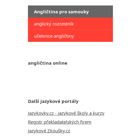
Angličtina pro samouky
anglický rozcestník
učebnice angličtiny
angličtina online
Další jazykové portály
Jazykovky.cz - jazykové školy a kurzy
Registr překladatelských firem
Jazykové Zkoušky.cz