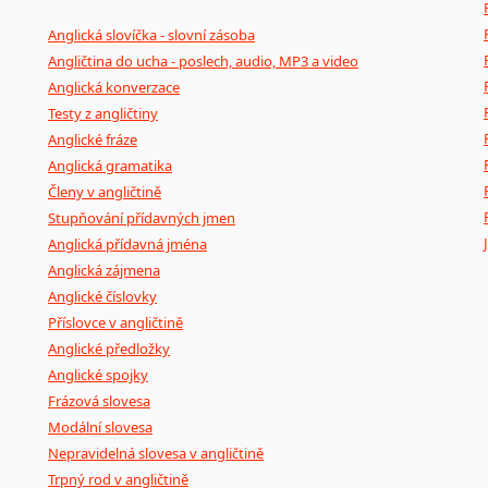
Anglická slovíčka - slovní zásoba
Angličtina do ucha - poslech, audio, MP3 a video
Anglická konverzace
Testy z angličtiny
Anglické fráze
Anglická gramatika
Členy v angličtině
Stupňování přídavných jmen
Anglická přídavná jména
Anglická zájmena
Anglické číslovky
Příslovce v angličtině
Anglické předložky
Anglické spojky
Frázová slovesa
Modální slovesa
Nepravidelná slovesa v angličtině
Trpný rod v angličtině