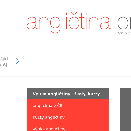
jící
y AJ
Výuka angličtiny - školy, kurzy
angličtina v ČR
kurzy angličtiny
výuka angličtiny