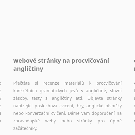
poskytující stipendia, informace a zázemí, australské univerzity a samozřejmě i osobní zkušenosti studentů.
Práce v Austrálii
Odkazy poskytující cenné informace nekomerčního
charakteru o práci v Austrálii a na Novém Zélandě.
Inzertní portály, tipy, kde hledat práci na internetu případně osobní zkušenosti ostatních.
Životopis v angličtině
webové stránky na procvičování
Hledáte-li si práci v zahraničí, bez životopisu v
angličtiny
angličtině se pravděpodobně neobejdete. Utěšit vás
však může fakt, že pro něj platí stejná obecná pravidla, jako pro český životopis. Tak dost otálení a začněte s pomocí materiálů na této stránce psát!
o
Přečtěte si recenze materiálů k procvičování
e
konkrétních gramatických jevů v angličtině, slovní
y
zásoby, testy z angličtiny atd. Objevte stránky
e
nabízející poslechová cvičení, hry, anglické písničky
ů
nebo konverzační cvičení. Dáme vám doporučení na
a
zpravodajské weby nebo stránky pro úplné
začátečníky.