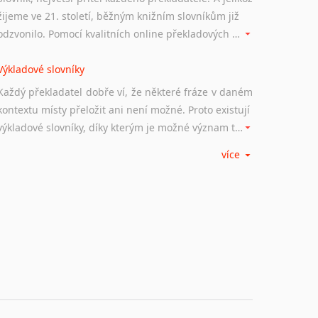
žijeme ve 21. století, běžným knižním slovníkům již
odzvonilo. Pomocí kvalitních online překladových slovníků již nemusíte únavně listovat alfabetickým schématem uspořádání, stačí napsat vstupní frázi a dřív, než řeknete švec, vyskočí vám hledaný výraz.
Výkladové slovníky
Každý překladatel dobře ví, že některé fráze v daném
kontextu místy přeložit ani není možné. Proto existují
výkladové slovníky, díky kterým je možné význam takovýchto frází rozklíčovat.
více
Srovnávací slovníky
Úkolem srovnávacích slovníků je vyhledat vhodná
synonyma v daném kontextu, aby měl překladatel
široké možnosti záměny slov vždy po ruce.
Korektory pravopisu pro překladatele
Každý dělá chyby a překlepy a kdo tvrdí, že ne, neříká
pravdu. Překladatelé dneška na rozdíl od svých