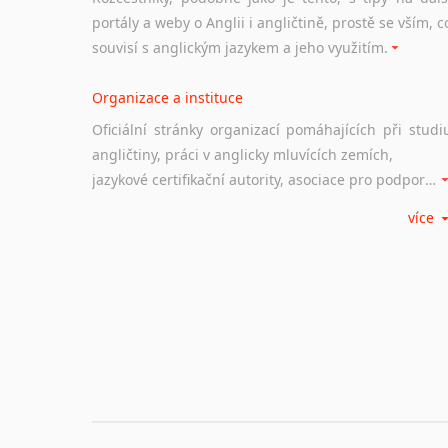
portály a weby o Anglii i angličtině, prostě se vším, c
souvisí s anglickým jazykem a jeho využitím.
Organizace a instituce
Oficiální stránky organizací pomáhajících při studi
angličtiny, práci v anglicky mluvících zemích,
jazykové certifikační autority, asociace pro podporu jazykového vzdělávání ad.
více
Diskusní fórum
Ať už se jedná o česká diskusní fóra o anglické
jazyce nebo světová diskusní fóra na téma angličtiny
nebo prostě jen "pokec" v angličtině na různá témata, vše naleznete v této rubrice.