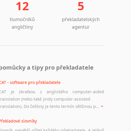
12
5
tlumočníků
překladatelských
angličtiny
agentur
pomůcky a tipy pro překladatele
CAT - software pro překladatele
CAT je zkratkou z anglického computer-aided
translation (nebo také jindy computer-assisted
translation). Do češtiny je tento termín většinou překládán jako počítačem podporovaný překlad či překlad podporovaný počítačem. Nástroje CAT ukládají překládané fráze a při dalším překladu vám je automaticky nabízejí, takže se již nemusíte zdržovat s jejich dalším překládáním.
Překladové slovníky
Slovník, největší přítel každého překladatele. A jelikož