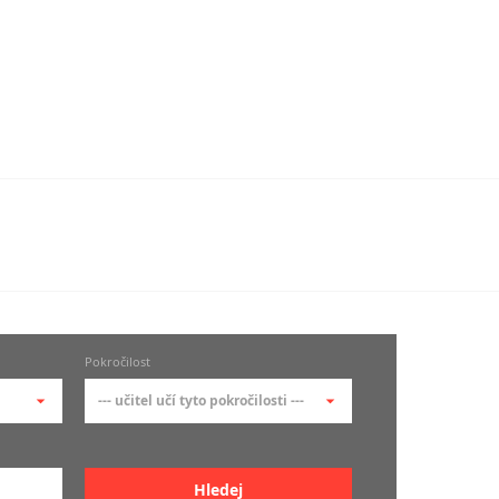
Pokročilost
--- učitel učí tyto pokročilosti ---
 ---
--- učitel učí tyto pokročilosti --
-
zů
kurz je pro studenty