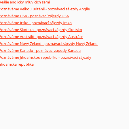
Reálie anglicky mluvících zemí
Poznáváme Velkou Británii - poznávací zájezdy Anglie
Poznáváme USA - poznávací zájezdy USA
Poznáváme Irsko - poznávací zájezdy Irsko
Poznáváme Skotsko - poznávací zájezdy Skotsko
Poznáváme Austrálii - poznávací zájezdy Austrálie
Poznáváme Nový Zéland - poznávací zájezdy Nový Zéland
Poznáváme Kanadu - poznávací zájezdy Kanada
Poznáváme Jihoafrickou republiku - poznávací zájezdy
Jihoafrická republika