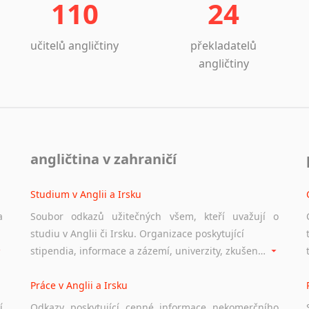
110
24
učitelů angličtiny
překladatelů
angličtiny
angličtina v zahraničí
Studium v Anglii a Irsku
a
Soubor odkazů užitečných všem, kteří uvažují o
studiu v Anglii či Irsku. Organizace poskytující
stipendia, informace a zázemí, univerzity, zkušenosti studentů.
Práce v Anglii a Irsku
í
Odkazy poskytující cenné informace nekomerčního