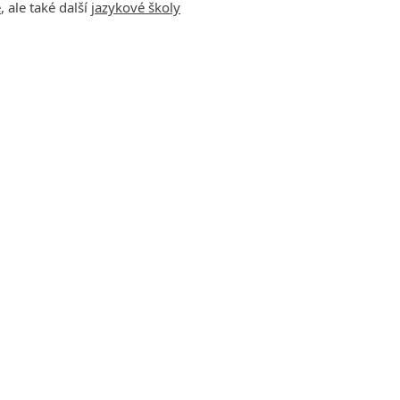
ičtiny
e
, ale také další
jazykové školy
ičtiny
ry