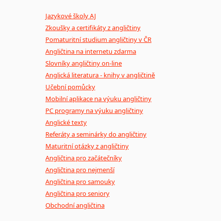
Jazykové školy AJ
Zkoušky a certifikáty z angličtiny
Pomaturitní studium angličtiny v ČR
Angličtina na internetu zdarma
Slovníky angličtiny on-line
Anglická literatura - knihy v angličtině
Učební pomůcky
Mobilní aplikace na výuku angličtiny
PC programy na výuku angličtiny
Anglické texty
Referáty a seminárky do angličtiny
Maturitní otázky z angličtiny
Angličtina pro začátečníky
Angličtina pro nejmenší
Angličtina pro samouky
Angličtina pro seniory
Obchodní angličtina