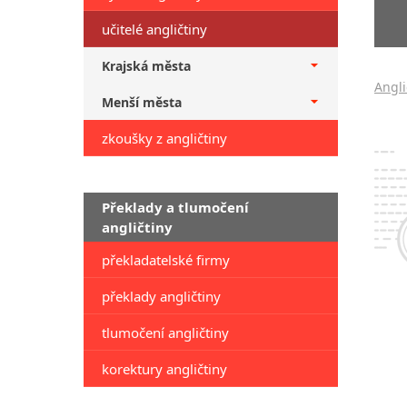
učitelé angličtiny
Krajská města
Angli
Menší města
zkoušky z angličtiny
Překlady a tlumočení
angličtiny
překladatelské firmy
překlady angličtiny
tlumočení angličtiny
korektury angličtiny