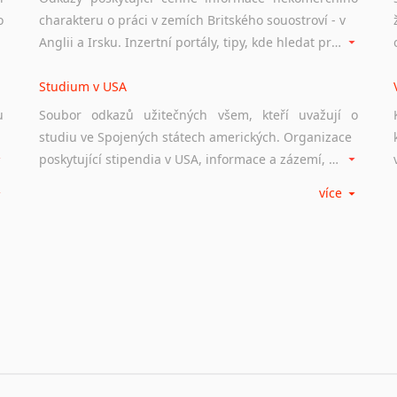
o
charakteru o práci v zemích Britského souostroví - v
Anglii a Irsku. Inzertní portály, tipy, kde hledat práci na internetu případně osobní zkušenosti ostatních.
Studium v USA
u
Soubor odkazů užitečných všem, kteří uvažují o
studiu ve Spojených státech amerických. Organizace
poskytující stipendia v USA, informace a zázemí, univerzity i zkušenosti studentů.
více
Práce v USA
m
Odkazy poskytující cenné informace nekomerčního
charakteru o práci ve Spojených státech amerických.
Inzertní portály, tipy, kde hledat práci na internetu případně osobní zkušenosti ostatních.
Studium v Austrálii
Soubor odkazů užitečných všem, kteří uvažují o
studiu v Austrálii a na Novém Zélandě. Organizace