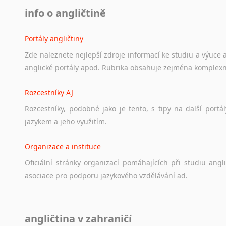
info o angličtině
Portály angličtiny
Zde
naleznete
nejlepší
zdroje
informací
ke
studiu
a
výuce
anglické
portály
apod.
Rubrika
obsahuje
zejména
komplexn
Rozcestníky AJ
Rozcestníky,
podobné
jako
je
tento,
s
tipy
na
další
portál
jazykem
a
jeho
využitím.
Organizace a instituce
Oficiální
stránky
organizací
pomáhajících
při
studiu
angli
asociace
pro
podporu
jazykového
vzdělávání
ad.
Diskusní fórum
angličtina v zahraničí
Ať
už
se
jedná
o
česká
diskusní
fóra
o
anglickém
jazyce
n