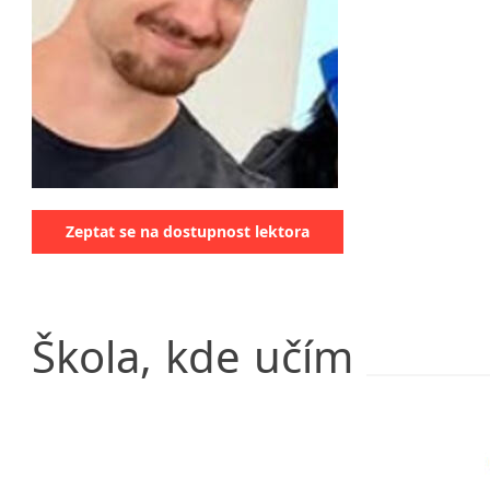
Klatovy
Kolín
Prostějov
Tišnov
Zeptat se na dostupnost lektora
Škola,
kde
učím