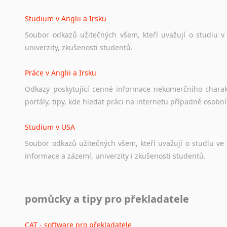
angličtině
na
různá
témata,
vše
naleznete
v
této
rubrice.
Studium v Anglii a Irsku
Soubor
odkazů
užitečných
všem,
kteří
uvažují
o
studiu
v
univerzity,
zkušenosti
studentů.
Práce v Anglii a Irsku
Odkazy
poskytující
cenné
informace
nekomerčního
chara
portály,
tipy,
kde
hledat
práci
na
internetu
případně
osobní
Studium v USA
Soubor
odkazů
užitečných
všem,
kteří
uvažují
o
studiu
ve
informace
a
zázemí,
univerzity
i
zkušenosti
studentů.
Práce v USA
pomůcky a tipy pro překladatele
Odkazy
poskytující
cenné
informace
nekomerčního
charak
hledat
práci
na
internetu
případně
osobní
zkušenosti
ostat
CAT - software pro překladatele