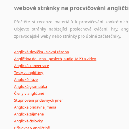
webové stránky na procvičování angličt
Přečtěte si recenze materiálů k procvičování konkrétních 
Objevte stránky nabízející poslechová cvičení, hry, a
zpravodajské weby nebo stránky pro úplné začátečníky.
Anglická slovíčka - slovní zásoba
Angličtina do ucha - poslech, audio, MP3 a video
Anglická konverzace
Testy z angličtiny
Anglické fráze
Anglická gramatika
Členy v angličtině
Stupňování přídavných jmen
Anglická přídavná jména
Anglická zájmena
Anglické číslovky
Příslovce v angličtině