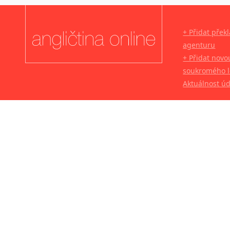
+ Přidat přek
agenturu
+ Přidat novo
soukromého l
Aktuálnost ú