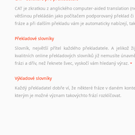
CAT je zkratkou z anglického computer-aided translation (ne
Studium v Austrálii
většinou překládán jako počítačem podporovaný překlad či
Soubor
odkazů
užitečných
všem,
kteří
uvažují
o
studiu
v
Aus
fráze a při dalším překladu vám je automaticky nabízejí, ta
a
zázemí,
australské
univerzity
a
samozřejmě
i
osobní
zkuš
Překladové slovníky
Práce v Austrálii
Slovník, největší přítel každého překladatele. A jelikož
Odkazy
poskytující
cenné
informace
nekomerčního
charak
kvalitních online překladových slovníků již nemusíte únavn
hledat
práci
na
internetu
případně
osobní
zkušenosti
ostat
frázi a dřív, než řeknete švec, vyskočí vám hledaný výraz.
Životopis v angličtině
Výkladové slovníky
Hledáte-li
si
práci
v
zahraničí,
bez
životopisu
v
angličtině
s
Každý
překladatel
dobře
ví,
že
některé
fráze
v
daném
kont
stejná
obecná
pravidla,
jako
pro
český
životopis.
Tak
dost
ot
kterým
je
možné
význam
takovýchto
frází
rozklíčovat.
Srovnávací slovníky
Úkolem
srovnávacích
slovníků
je
vyhledat
vhodná
synony
vždy
po
ruce.