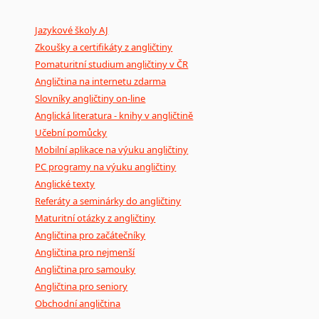
Mix
pomůcek,
jež
mají
potenciál
pomoci
překladateli
v
je
Jazykové školy AJ
poradny
a
pravidla
pravopisu
nebo
stylistické
příručky.
Zkoušky a certifikáty z angličtiny
Pomaturitní studium angličtiny v ČR
Angličtina na internetu zdarma
Slovníky angličtiny on-line
Anglická literatura - knihy v angličtině
Učební pomůcky
Mobilní aplikace na výuku angličtiny
PC programy na výuku angličtiny
Anglické texty
Referáty a seminárky do angličtiny
Maturitní otázky z angličtiny
Angličtina pro začátečníky
Angličtina pro nejmenší
Angličtina pro samouky
Angličtina pro seniory
Obchodní angličtina