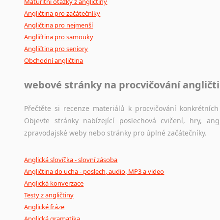
Maturitní otázky z angličtiny
Angličtina pro začátečníky
Angličtina pro nejmenší
Angličtina pro samouky
Angličtina pro seniory
Obchodní angličtina
webové stránky na procvičování angličt
Přečtěte si recenze materiálů k procvičování konkrétních 
Objevte stránky nabízející poslechová cvičení, hry, a
zpravodajské weby nebo stránky pro úplné začátečníky.
Anglická slovíčka - slovní zásoba
Angličtina do ucha - poslech, audio, MP3 a video
Anglická konverzace
Testy z angličtiny
Anglické fráze
Anglická gramatika