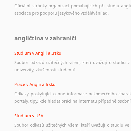
Oficiální
stránky
organizací
pomáhajících
při
studiu
angli
asociace
pro
podporu
jazykového
vzdělávání
ad.
Diskusní fórum
angličtina v zahraničí
Ať
už
se
jedná
o
česká
diskusní
fóra
o
anglickém
jazyce
n
angličtině
na
různá
témata,
vše
naleznete
v
této
rubrice.
Studium v Anglii a Irsku
Soubor
odkazů
užitečných
všem,
kteří
uvažují
o
studiu
v
univerzity,
zkušenosti
studentů.
Práce v Anglii a Irsku
Odkazy
poskytující
cenné
informace
nekomerčního
chara
portály,
tipy,
kde
hledat
práci
na
internetu
případně
osobní
Studium v USA
Soubor
odkazů
užitečných
všem,
kteří
uvažují
o
studiu
ve