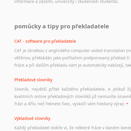
informace
a
zázemí,
univerzity
i
zkušenosti
studentů.
Práce v USA
pomůcky a tipy pro překladatele
Odkazy
poskytující
cenné
informace
nekomerčního
charak
hledat
práci
na
internetu
případně
osobní
zkušenosti
ostat
CAT - software pro překladatele
CAT je zkratkou z anglického computer-aided translation (ne
Studium v Austrálii
většinou překládán jako počítačem podporovaný překlad či
Soubor
odkazů
užitečných
všem,
kteří
uvažují
o
studiu
v
Aus
fráze a při dalším překladu vám je automaticky nabízejí, ta
a
zázemí,
australské
univerzity
a
samozřejmě
i
osobní
zkuš
Překladové slovníky
Práce v Austrálii
Slovník, největší přítel každého překladatele. A jelikož
Odkazy
poskytující
cenné
informace
nekomerčního
charak
kvalitních online překladových slovníků již nemusíte únavn
hledat
práci
na
internetu
případně
osobní
zkušenosti
ostat
frázi a dřív, než řeknete švec, vyskočí vám hledaný výraz.
Životopis v angličtině
Výkladové slovníky
Hledáte-li
si
práci
v
zahraničí,
bez
životopisu
v
angličtině
s
Každý
překladatel
dobře
ví,
že
některé
fráze
v
daném
kont
stejná
obecná
pravidla,
jako
pro
český
životopis.
Tak
dost
ot