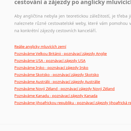
cestování a zájezdy po anglicky mluvící
Aby angličtina nebyla jen teoretickou záležitostí, je třeba j
naleznete různé cestovatelské weby, které vám pomohou vy
na konkrétní zájezdy cestovních kanceláří.
Reálie anglicky mluvících zemí
Poznáváme Velkou Británii - poznávací zájezdy Anglie
Poznáváme USA - poznávací zájezdy USA
Poznáváme Irsko - poznávací zájezdy Irsko
Poznáváme Skotsko - poznávací zájezdy Skotsko
Poznáváme Austrálii - poznávací zájezdy Austrálie
Poznáváme Nový Zéland - poznávací zájezdy Nový Zéland
Poznáváme Kanadu - poznávací zájezdy Kanada
Poznáváme Jihoafrickou republiku - poznávací zájezdy Jihoafrická r