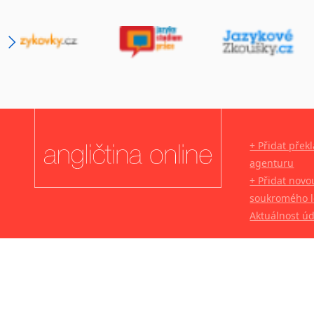
+ Přidat přek
agenturu
+ Přidat novo
soukromého l
Aktuálnost ú