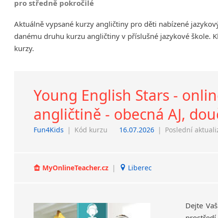
pro středně pokročilé
Chrudim
Aktuálně vypsané kurzy angličtiny pro děti nabízené jazykov
Děčín
danému druhu kurzu angličtiny v příslušné jazykové škole. K
Hodonín
kurzy.
Klatovy
Kolín
Most
Prostějov
Young English Stars - onli
Sedlčany
angličtině - obecná AJ, dou
Tišnov
Vysoká nad Labem
Fun4Kids
|
Kód kurzu
16.07.2026
|
Poslední aktual
MyOnlineTeacher.cz
|
Liberec
Dejte Vaš
prostředí