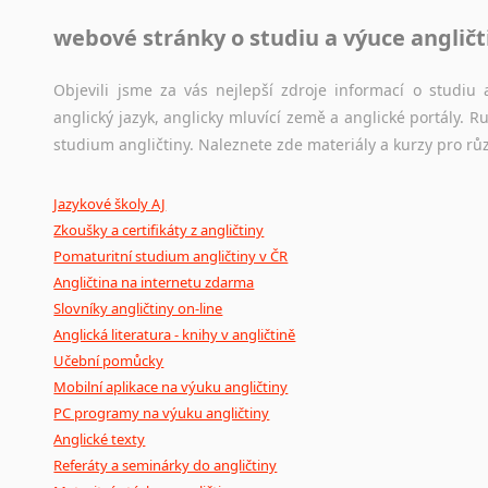
webové stránky o studiu a výuce angličt
Jazykový korpus je elektronický soubor autentických tex
korpusů, jež umožňují třeba vyhledávání slov a slovních spo
původního zdroje textu.
Objevili jsme za vás nejlepší zdroje informací o studi
anglický jazyk, anglicky mluvící země a anglické portály.
Ostatní pomůcky pro překladatele
studium angličtiny. Naleznete zde materiály a kurzy pro rů
Mix
pomůcek,
jež
mají
potenciál
pomoci
překladateli
v
je
Jazykové školy AJ
poradny
a
pravidla
pravopisu
nebo
stylistické
příručky.
Zkoušky a certifikáty z angličtiny
Pomaturitní studium angličtiny v ČR
Angličtina na internetu zdarma
Slovníky angličtiny on-line
Anglická literatura - knihy v angličtině
Učební pomůcky
Mobilní aplikace na výuku angličtiny
PC programy na výuku angličtiny
Anglické texty
Referáty a seminárky do angličtiny