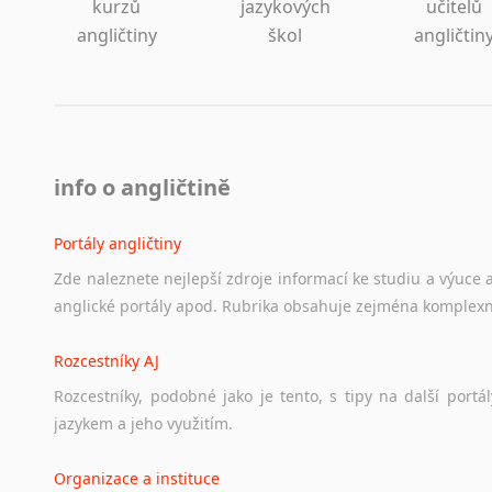
kurzů
jazykových
učitelů
angličtiny
škol
angličtin
info o angličtině
Portály angličtiny
Zde
naleznete
nejlepší
zdroje
informací
ke
studiu
a
výuce
anglické
portály
apod.
Rubrika
obsahuje
zejména
komplexn
Rozcestníky AJ
Rozcestníky,
podobné
jako
je
tento,
s
tipy
na
další
portál
jazykem
a
jeho
využitím.
Organizace a instituce