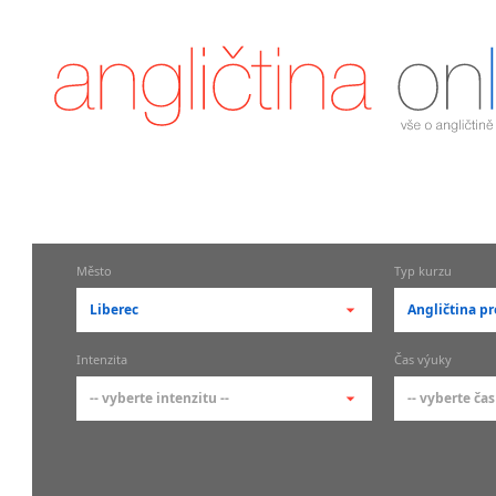
Město
Typ kurzu
Liberec
Angličtina pr
-- vyberte město --
-- vyberte 
Intenzita
Čas výuky
pražské městské části
základní 
-- vyberte intenzitu --
-- vyberte čas
Praha
Kurzy a
skupin
Praha 1
-- vyberte intenzitu --
-- vyberte
Individ
Praha 2
1-2 hodiny týdně
Ranní (zač
Firemní