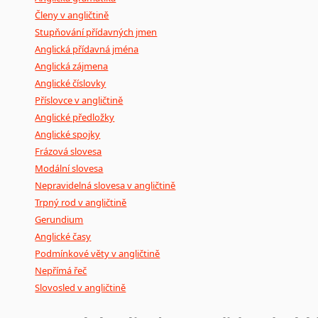
Členy v angličtině
Stupňování přídavných jmen
Anglická přídavná jména
Anglická zájmena
Anglické číslovky
Příslovce v angličtině
Anglické předložky
Anglické spojky
Frázová slovesa
Modální slovesa
Nepravidelná slovesa v angličtině
Trpný rod v angličtině
Gerundium
Anglické časy
Podmínkové věty v angličtině
Nepřímá řeč
Slovosled v angličtině