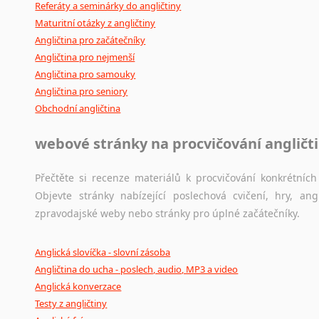
Referáty a seminárky do angličtiny
Maturitní otázky z angličtiny
Angličtina pro začátečníky
Angličtina pro nejmenší
Angličtina pro samouky
Angličtina pro seniory
Obchodní angličtina
webové stránky na procvičování angličt
Přečtěte si recenze materiálů k procvičování konkrétních 
Objevte stránky nabízející poslechová cvičení, hry, a
zpravodajské weby nebo stránky pro úplné začátečníky.
Anglická slovíčka - slovní zásoba
Angličtina do ucha - poslech, audio, MP3 a video
Anglická konverzace
Testy z angličtiny