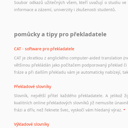
Soubor
odkazů
užitečných
všem,
kteří
uvažují
o
studiu
ve
informace
a
zázemí,
univerzity
i
zkušenosti
studentů.
Práce v USA
pomůcky a tipy pro překladatele
Odkazy
poskytující
cenné
informace
nekomerčního
charak
hledat
práci
na
internetu
případně
osobní
zkušenosti
ostat
CAT - software pro překladatele
CAT je zkratkou z anglického computer-aided translation (ne
Studium v Austrálii
většinou překládán jako počítačem podporovaný překlad či
Soubor
odkazů
užitečných
všem,
kteří
uvažují
o
studiu
v
Aus
fráze a při dalším překladu vám je automaticky nabízejí, ta
a
zázemí,
australské
univerzity
a
samozřejmě
i
osobní
zkuš
Překladové slovníky
Práce v Austrálii
Slovník, největší přítel každého překladatele. A jelikož
Odkazy
poskytující
cenné
informace
nekomerčního
charak
kvalitních online překladových slovníků již nemusíte únavn
hledat
práci
na
internetu
případně
osobní
zkušenosti
ostat
frázi a dřív, než řeknete švec, vyskočí vám hledaný výraz.
Životopis v angličtině
Výkladové slovníky