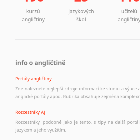
kurzů
jazykových
učitelů
angličtiny
škol
angličtin
info o angličtině
Portály angličtiny
Zde
naleznete
nejlepší
zdroje
informací
ke
studiu
a
výuce
anglické
portály
apod.
Rubrika
obsahuje
zejména
komplexn
Rozcestníky AJ
Rozcestníky,
podobné
jako
je
tento,
s
tipy
na
další
portál
jazykem
a
jeho
využitím.