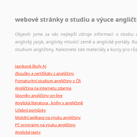
Jazykové korpusy
webové stránky o studiu a výuce angličt
Jazykový korpus je elektronický soubor autentických tex
korpusů, jež umožňují třeba vyhledávání slov a slovních spo
původního zdroje textu.
Objevili jsme za vás nejlepší zdroje informací o studi
anglický jazyk, anglicky mluvící země a anglické portály.
Ostatní pomůcky pro překladatele
studium angličtiny. Naleznete zde materiály a kurzy pro rů
Mix
pomůcek,
jež
mají
potenciál
pomoci
překladateli
v
je
Jazykové školy AJ
poradny
a
pravidla
pravopisu
nebo
stylistické
příručky.
Zkoušky a certifikáty z angličtiny
Pomaturitní studium angličtiny v ČR
Angličtina na internetu zdarma
Slovníky angličtiny on-line
Anglická literatura - knihy v angličtině
Učební pomůcky
Mobilní aplikace na výuku angličtiny
PC programy na výuku angličtiny
Anglické texty