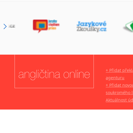
+ Přidat přek
agenturu
+ Přidat novo
soukromého l
Aktuálnost ú