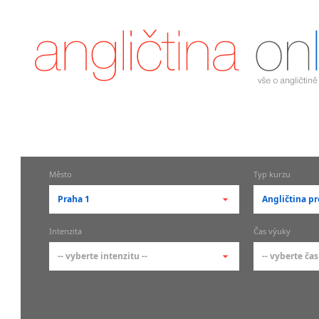
Město
Typ kurzu
Praha 1
Angličtina pr
-- vyberte město --
-- vyberte 
Intenzita
Čas výuky
pražské městské části
základní 
-- vyberte intenzitu --
-- vyberte čas
Praha
Kurzy a
skupin
Praha 1
-- vyberte intenzitu --
-- vyberte
Individ
Praha 2
1-2 hodiny týdně
Ranní (zač
Firemní