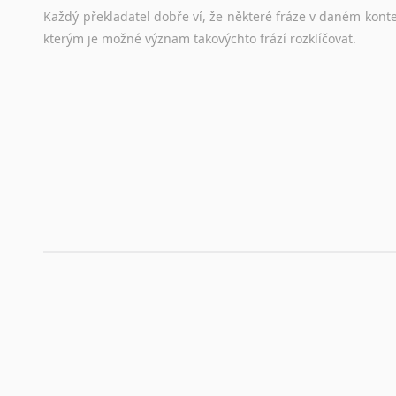
Hledáte-li
si
práci
v
zahraničí,
bez
životopisu
v
angličtině
s
Každý
překladatel
dobře
ví,
že
některé
fráze
v
daném
kont
stejná
obecná
pravidla,
jako
pro
český
životopis.
Tak
dost
ot
kterým
je
možné
význam
takovýchto
frází
rozklíčovat.
Srovnávací slovníky
Úkolem
srovnávacích
slovníků
je
vyhledat
vhodná
synony
vždy
po
ruce.
Korektory pravopisu pro překladatele
Každý dělá chyby a překlepy a kdo tvrdí, že ne, neříká p
využití moderního softwaru, jenž pravopisné, gramatické n
automaticky opravit.
Rady a návody pro překladatele
Toužíte započít překladatelskou dráhu, ale nevíte, jak na 
raději kvůli osobnímu perfekcionismu, vlastnosti každému p
raději zkontrolovat? V takovém případě jste na správném mí