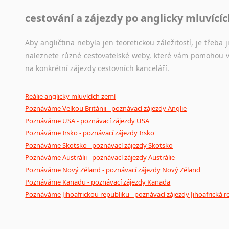
cestování a zájezdy po anglicky mluvící
Aby angličtina nebyla jen teoretickou záležitostí, je třeba j
naleznete různé cestovatelské weby, které vám pomohou vy
na konkrétní zájezdy cestovních kanceláří.
Reálie anglicky mluvících zemí
Poznáváme Velkou Británii - poznávací zájezdy Anglie
Poznáváme USA - poznávací zájezdy USA
Poznáváme Irsko - poznávací zájezdy Irsko
Poznáváme Skotsko - poznávací zájezdy Skotsko
Poznáváme Austrálii - poznávací zájezdy Austrálie
Poznáváme Nový Zéland - poznávací zájezdy Nový Zéland
Poznáváme Kanadu - poznávací zájezdy Kanada
Poznáváme Jihoafrickou republiku - poznávací zájezdy Jihoafrická r