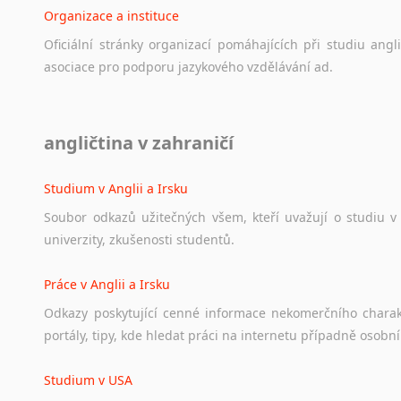
Organizace a instituce
Oficiální
stránky
organizací
pomáhajících
při
studiu
angli
asociace
pro
podporu
jazykového
vzdělávání
ad.
Diskusní fórum
angličtina v zahraničí
Ať
už
se
jedná
o
česká
diskusní
fóra
o
anglickém
jazyce
n
angličtině
na
různá
témata,
vše
naleznete
v
této
rubrice.
Studium v Anglii a Irsku
Soubor
odkazů
užitečných
všem,
kteří
uvažují
o
studiu
v
univerzity,
zkušenosti
studentů.
Práce v Anglii a Irsku
Odkazy
poskytující
cenné
informace
nekomerčního
chara
portály,
tipy,
kde
hledat
práci
na
internetu
případně
osobní
Studium v USA