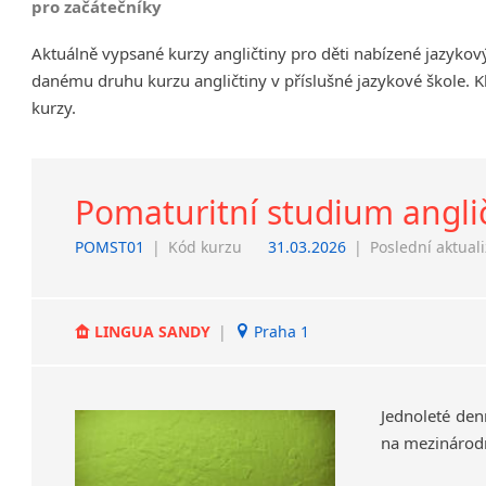
pro začátečníky
Chrudim
Aktuálně vypsané kurzy angličtiny pro děti nabízené jazykov
Děčín
danému druhu kurzu angličtiny v příslušné jazykové škole. K
Hodonín
kurzy.
Klatovy
Kolín
Most
Prostějov
Pomaturitní studium angli
Sedlčany
POMST01
|
Kód kurzu
31.03.2026
|
Poslední aktual
Tišnov
Vysoká nad Labem
LINGUA SANDY
|
Praha 1
Jednoleté
den
na
mezinárod