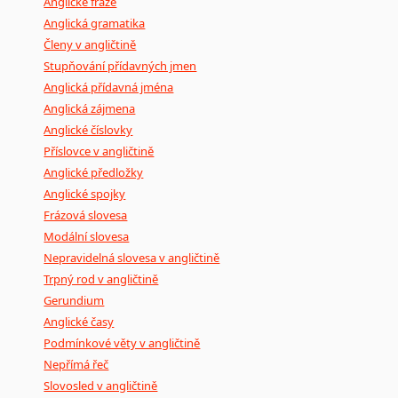
Anglické fráze
Anglická gramatika
Členy v angličtině
Stupňování přídavných jmen
Anglická přídavná jména
Anglická zájmena
Anglické číslovky
Příslovce v angličtině
Anglické předložky
Anglické spojky
Frázová slovesa
Modální slovesa
Nepravidelná slovesa v angličtině
Trpný rod v angličtině
Gerundium
Anglické časy
Podmínkové věty v angličtině
Nepřímá řeč
Slovosled v angličtině