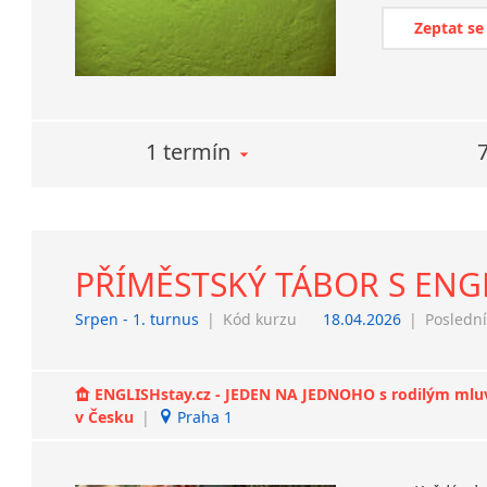
Zeptat se
1 termín
PŘÍMĚSTSKÝ TÁBOR S ENGL
Srpen - 1. turnus
|
Kód kurzu
18.04.2026
|
Poslední
ENGLISHstay.cz - JEDEN NA JEDNOHO s rodilým mluvčí
v Česku
|
Praha 1