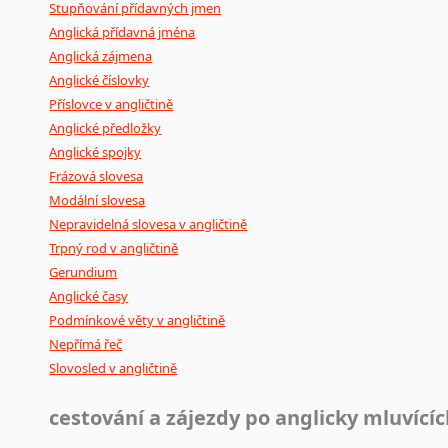
Stupňování přídavných jmen
Anglická přídavná jména
Anglická zájmena
Anglické číslovky
Příslovce v angličtině
Anglické předložky
Anglické spojky
Frázová slovesa
Modální slovesa
Nepravidelná slovesa v angličtině
Trpný rod v angličtině
Gerundium
Anglické časy
Podmínkové věty v angličtině
Nepřímá řeč
Slovosled v angličtině
cestování a zájezdy po anglicky mluvící