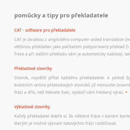
Práce v USA
pomůcky a tipy pro překladatele
Odkazy
poskytující
cenné
informace
nekomerčního
charak
hledat
práci
na
internetu
případně
osobní
zkušenosti
ostat
CAT - software pro překladatele
CAT je zkratkou z anglického computer-aided translation (ne
Studium v Austrálii
většinou překládán jako počítačem podporovaný překlad či
Soubor
odkazů
užitečných
všem,
kteří
uvažují
o
studiu
v
Aus
fráze a při dalším překladu vám je automaticky nabízejí, ta
a
zázemí,
australské
univerzity
a
samozřejmě
i
osobní
zkuš
Překladové slovníky
Práce v Austrálii
Slovník, největší přítel každého překladatele. A jelikož
Odkazy
poskytující
cenné
informace
nekomerčního
charak
kvalitních online překladových slovníků již nemusíte únavn
hledat
práci
na
internetu
případně
osobní
zkušenosti
ostat
frázi a dřív, než řeknete švec, vyskočí vám hledaný výraz.
Životopis v angličtině
Výkladové slovníky
Hledáte-li
si
práci
v
zahraničí,
bez
životopisu
v
angličtině
s
Každý
překladatel
dobře
ví,
že
některé
fráze
v
daném
kont
stejná
obecná
pravidla,
jako
pro
český
životopis.
Tak
dost
ot
kterým
je
možné
význam
takovýchto
frází
rozklíčovat.