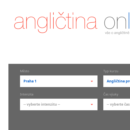
Město
Typ kurzu
Praha 1
Angličtina pr
-- vyberte město --
-- vyberte 
Intenzita
Čas výuky
pražské městské části
základní 
-- vyberte intenzitu --
-- vyberte čas
Praha
Kurzy a
skupin
Praha 1
-- vyberte intenzitu --
-- vyberte
Individ
Praha 2
1-2 hodiny týdně
Ranní (zač
Firemní