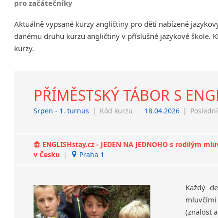
pro začátečníky
Chrudim
Aktuálně vypsané kurzy angličtiny pro děti nabízené jazykov
Děčín
danému druhu kurzu angličtiny v příslušné jazykové škole. K
Hodonín
kurzy.
Klatovy
Kolín
Most
Prostějov
PŘÍMĚSTSKÝ TÁBOR S ENGL
Sedlčany
Srpen - 1. turnus
|
Kód kurzu
18.04.2026
|
Poslední
Tišnov
Vysoká nad Labem
ENGLISHstay.cz - JEDEN NA JEDNOHO s rodilým mluvčí
v Česku
|
Praha 1
Každý de
mluvčími 