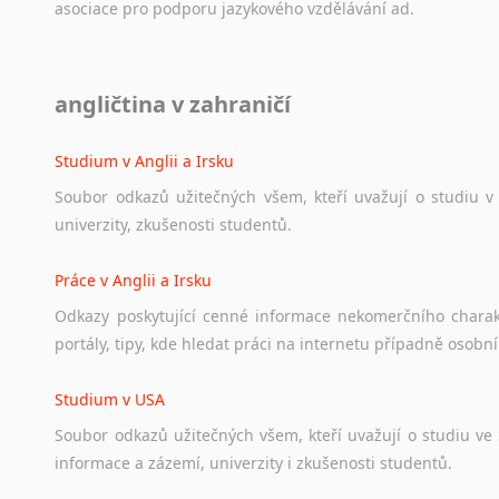
asociace
pro
podporu
jazykového
vzdělávání
ad.
Diskusní fórum
angličtina v zahraničí
Ať
už
se
jedná
o
česká
diskusní
fóra
o
anglickém
jazyce
n
angličtině
na
různá
témata,
vše
naleznete
v
této
rubrice.
Studium v Anglii a Irsku
Soubor
odkazů
užitečných
všem,
kteří
uvažují
o
studiu
v
univerzity,
zkušenosti
studentů.
Práce v Anglii a Irsku
Odkazy
poskytující
cenné
informace
nekomerčního
chara
portály,
tipy,
kde
hledat
práci
na
internetu
případně
osobní
Studium v USA
Soubor
odkazů
užitečných
všem,
kteří
uvažují
o
studiu
ve
informace
a
zázemí,
univerzity
i
zkušenosti
studentů.