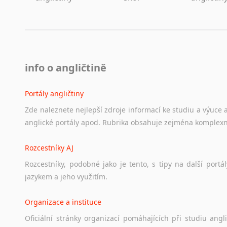
info o angličtině
Portály angličtiny
Zde
naleznete
nejlepší
zdroje
informací
ke
studiu
a
výuce
anglické
portály
apod.
Rubrika
obsahuje
zejména
komplexn
Rozcestníky AJ
Rozcestníky,
podobné
jako
je
tento,
s
tipy
na
další
portál
jazykem
a
jeho
využitím.
Organizace a instituce
Oficiální
stránky
organizací
pomáhajících
při
studiu
angli