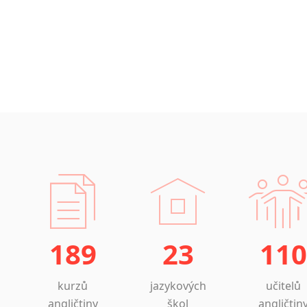
189
23
110
kurzů
jazykových
učitelů
angličtiny
škol
angličtin