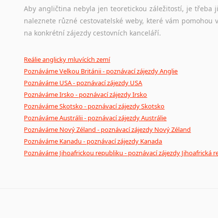
Aby angličtina nebyla jen teoretickou záležitostí, je třeba j
naleznete různé cestovatelské weby, které vám pomohou vy
na konkrétní zájezdy cestovních kanceláří.
Reálie anglicky mluvících zemí
Poznáváme Velkou Británii - poznávací zájezdy Anglie
Poznáváme USA - poznávací zájezdy USA
Poznáváme Irsko - poznávací zájezdy Irsko
Poznáváme Skotsko - poznávací zájezdy Skotsko
Poznáváme Austrálii - poznávací zájezdy Austrálie
Poznáváme Nový Zéland - poznávací zájezdy Nový Zéland
Poznáváme Kanadu - poznávací zájezdy Kanada
Poznáváme Jihoafrickou republiku - poznávací zájezdy Jihoafrická r