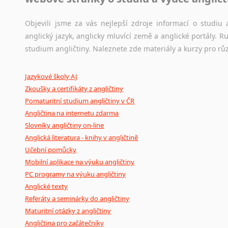
korpusů, jež umožňují třeba vyhledávání slov a slovních spo
původního zdroje textu.
Objevili jsme za vás nejlepší zdroje informací o studi
anglický jazyk, anglicky mluvící země a anglické portály.
Ostatní pomůcky pro překladatele
studium angličtiny. Naleznete zde materiály a kurzy pro rů
Mix
pomůcek,
jež
mají
potenciál
pomoci
překladateli
v
je
Jazykové školy AJ
poradny
a
pravidla
pravopisu
nebo
stylistické
příručky.
Zkoušky a certifikáty z angličtiny
Pomaturitní studium angličtiny v ČR
Angličtina na internetu zdarma
Slovníky angličtiny on-line
Anglická literatura - knihy v angličtině
Učební pomůcky
Mobilní aplikace na výuku angličtiny
PC programy na výuku angličtiny
Anglické texty
Referáty a seminárky do angličtiny
Maturitní otázky z angličtiny
Angličtina pro začátečníky