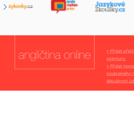
+ Přidat přek
agenturu
+ Přidat novo
soukromého l
Aktuálnost ú