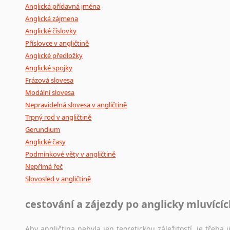
Anglická přídavná jména
Anglická zájmena
Anglické číslovky
Příslovce v angličtině
Anglické předložky
Anglické spojky
Frázová slovesa
Modální slovesa
Nepravidelná slovesa v angličtině
Trpný rod v angličtině
Gerundium
Anglické časy
Podmínkové věty v angličtině
Nepřímá řeč
Slovosled v angličtině
cestování a zájezdy po anglicky mluvící
Aby angličtina nebyla jen teoretickou záležitostí, je třeba j