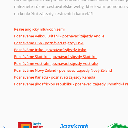
naleznete různé cestovatelské weby, které vám pomohou vy
na konkrétní zájezdy cestovních kanceláří.
Reálie anglicky mluvících zemí
Poznáváme Velkou Británii - poznávací zájezdy Anglie
Poznáváme USA - poznávací zájezdy USA
Poznáváme Irsko - poznávací zájezdy Irsko
Poznáváme Skotsko - poznávací zájezdy Skotsko
Poznáváme Austrálii - poznávací zájezdy Austrálie
Poznáváme Nový Zéland - poznávací zájezdy Nový Zéland
Poznáváme Kanadu - poznávací zájezdy Kanada
Poznáváme Jihoafrickou republiku - poznávací zájezdy Jihoafrická r