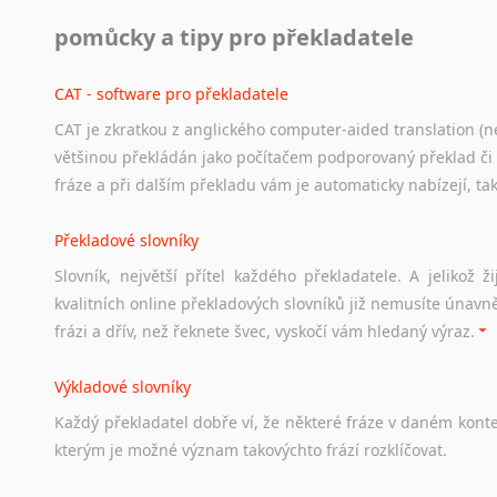
Práce v USA
pomůcky a tipy pro překladatele
Odkazy
poskytující
cenné
informace
nekomerčního
charak
hledat
práci
na
internetu
případně
osobní
zkušenosti
ostat
CAT - software pro překladatele
CAT je zkratkou z anglického computer-aided translation (ne
Studium v Austrálii
většinou překládán jako počítačem podporovaný překlad či
Soubor
odkazů
užitečných
všem,
kteří
uvažují
o
studiu
v
Aus
fráze a při dalším překladu vám je automaticky nabízejí, ta
a
zázemí,
australské
univerzity
a
samozřejmě
i
osobní
zkuš
Překladové slovníky
Práce v Austrálii
Slovník, největší přítel každého překladatele. A jelikož
Odkazy
poskytující
cenné
informace
nekomerčního
charak
kvalitních online překladových slovníků již nemusíte únavn
hledat
práci
na
internetu
případně
osobní
zkušenosti
ostat
frázi a dřív, než řeknete švec, vyskočí vám hledaný výraz.
Životopis v angličtině
Výkladové slovníky
Hledáte-li
si
práci
v
zahraničí,
bez
životopisu
v
angličtině
s
Každý
překladatel
dobře
ví,
že
některé
fráze
v
daném
kont
stejná
obecná
pravidla,
jako
pro
český
životopis.
Tak
dost
ot
kterým
je
možné
význam
takovýchto
frází
rozklíčovat.