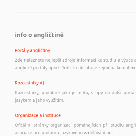
info o angličtině
Portály angličtiny
Zde
naleznete
nejlepší
zdroje
informací
ke
studiu
a
výuce
anglické
portály
apod.
Rubrika
obsahuje
zejména
komplexn
Rozcestníky AJ
Rozcestníky,
podobné
jako
je
tento,
s
tipy
na
další
portál
jazykem
a
jeho
využitím.
Organizace a instituce
Oficiální
stránky
organizací
pomáhajících
při
studiu
angli
asociace
pro
podporu
jazykového
vzdělávání
ad.