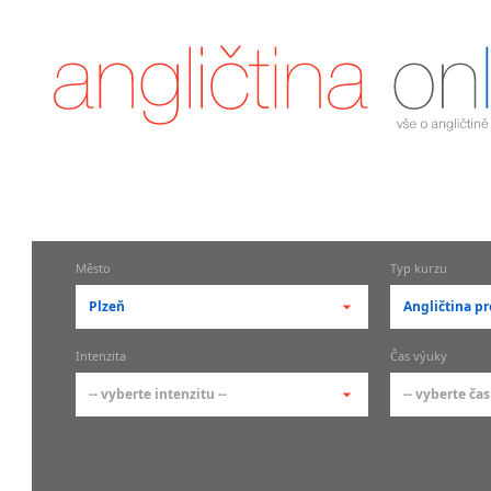
Město
Typ kurzu
Plzeň
Angličtina pr
-- vyberte město --
-- vyberte 
Intenzita
Čas výuky
pražské městské části
základní 
-- vyberte intenzitu --
-- vyberte čas
Praha
Kurzy a
skupin
Praha 1
-- vyberte intenzitu --
-- vyberte
Individ
Praha 2
1-2 hodiny týdně
Ranní (zač
Firemní