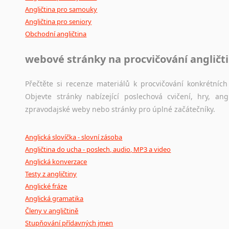
Angličtina pro samouky
Angličtina pro seniory
Obchodní angličtina
webové stránky na procvičování angličt
Přečtěte si recenze materiálů k procvičování konkrétních 
Objevte stránky nabízející poslechová cvičení, hry, a
zpravodajské weby nebo stránky pro úplné začátečníky.
Anglická slovíčka - slovní zásoba
Angličtina do ucha - poslech, audio, MP3 a video
Anglická konverzace
Testy z angličtiny
Anglické fráze
Anglická gramatika
Členy v angličtině
Stupňování přídavných jmen