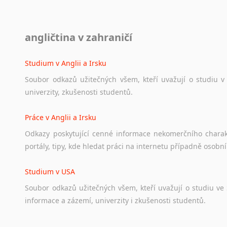
Diskusní fórum
angličtina v zahraničí
Ať
už
se
jedná
o
česká
diskusní
fóra
o
anglickém
jazyce
n
angličtině
na
různá
témata,
vše
naleznete
v
této
rubrice.
Studium v Anglii a Irsku
Soubor
odkazů
užitečných
všem,
kteří
uvažují
o
studiu
v
univerzity,
zkušenosti
studentů.
Práce v Anglii a Irsku
Odkazy
poskytující
cenné
informace
nekomerčního
chara
portály,
tipy,
kde
hledat
práci
na
internetu
případně
osobní
Studium v USA
Soubor
odkazů
užitečných
všem,
kteří
uvažují
o
studiu
ve
informace
a
zázemí,
univerzity
i
zkušenosti
studentů.