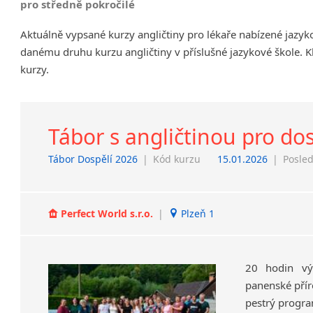
pro středně pokročilé
Chrudim
Aktuálně vypsané kurzy angličtiny pro lékaře nabízené jazyk
Děčín
danému druhu kurzu angličtiny v příslušné jazykové škole. K
Hodonín
kurzy.
Klatovy
Kolín
Most
Prostějov
Tábor s angličtinou pro do
Sedlčany
Tábor Dospělí 2026
|
Kód kurzu
15.01.2026
|
Posled
Tišnov
Vysoká nad Labem
Perfect World s.r.o.
|
Plzeň 1
20 hodin vý
panenské příro
pestrý progra