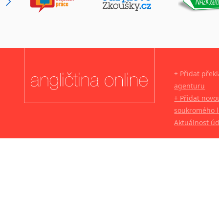
+ Přidat přek
agenturu
+ Přidat novo
soukromého l
Aktuálnost ú