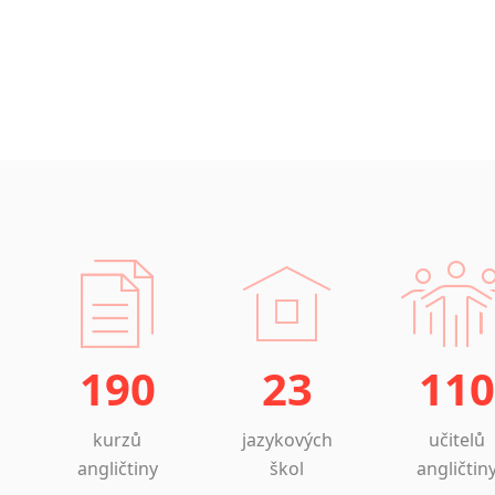
190
23
110
kurzů
jazykových
učitelů
angličtiny
škol
angličtin