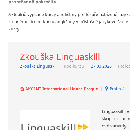
pro středně pokročilé
Chrudim
Aktuálně vypsané kurzy angličtiny pro lékaře nabízené jazy
Děčín
k danému druhu kurzu angličtiny v příslušné jazykové škole.
Hodonín
kurzy.
Klatovy
Kolín
Most
Prostějov
Zkouška Linguaskill
Sedlčany
Zkouška Linguaskill
|
Kód kurzu
27.03.2026
|
Posle
Tišnov
Vysoká nad Labem
AKCENT International House Prague
|
Praha 4
Linguaskill j
skupin z rodi
dvě varianty, 