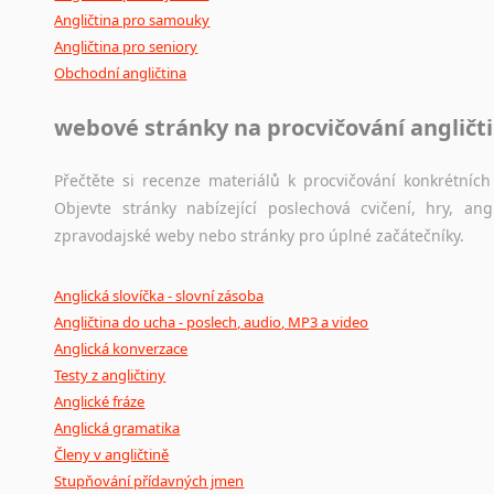
Angličtina pro samouky
Angličtina pro seniory
Obchodní angličtina
webové stránky na procvičování angličt
Přečtěte si recenze materiálů k procvičování konkrétních 
Objevte stránky nabízející poslechová cvičení, hry, a
zpravodajské weby nebo stránky pro úplné začátečníky.
Anglická slovíčka - slovní zásoba
Angličtina do ucha - poslech, audio, MP3 a video
Anglická konverzace
Testy z angličtiny
Anglické fráze
Anglická gramatika
Členy v angličtině
Stupňování přídavných jmen