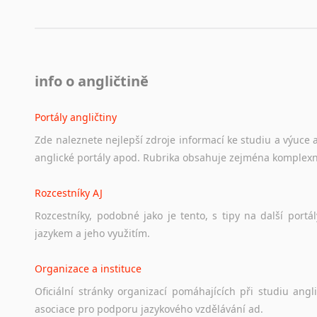
info o angličtině
Portály angličtiny
Zde
naleznete
nejlepší
zdroje
informací
ke
studiu
a
výuce
anglické
portály
apod.
Rubrika
obsahuje
zejména
komplexn
Rozcestníky AJ
Rozcestníky,
podobné
jako
je
tento,
s
tipy
na
další
portál
jazykem
a
jeho
využitím.
Organizace a instituce
Oficiální
stránky
organizací
pomáhajících
při
studiu
angli
asociace
pro
podporu
jazykového
vzdělávání
ad.