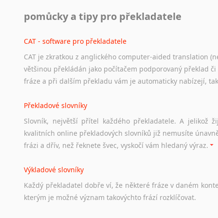
Práce v USA
pomůcky a tipy pro překladatele
Odkazy
poskytující
cenné
informace
nekomerčního
charak
hledat
práci
na
internetu
případně
osobní
zkušenosti
ostat
CAT - software pro překladatele
CAT je zkratkou z anglického computer-aided translation (ne
Studium v Austrálii
většinou překládán jako počítačem podporovaný překlad či
Soubor
odkazů
užitečných
všem,
kteří
uvažují
o
studiu
v
Aus
fráze a při dalším překladu vám je automaticky nabízejí, ta
a
zázemí,
australské
univerzity
a
samozřejmě
i
osobní
zkuš
Překladové slovníky
Práce v Austrálii
Slovník, největší přítel každého překladatele. A jelikož
Odkazy
poskytující
cenné
informace
nekomerčního
charak
kvalitních online překladových slovníků již nemusíte únavn
hledat
práci
na
internetu
případně
osobní
zkušenosti
ostat
frázi a dřív, než řeknete švec, vyskočí vám hledaný výraz.
Životopis v angličtině
Výkladové slovníky
Hledáte-li
si
práci
v
zahraničí,
bez
životopisu
v
angličtině
s
Každý
překladatel
dobře
ví,
že
některé
fráze
v
daném
kont
stejná
obecná
pravidla,
jako
pro
český
životopis.
Tak
dost
ot
kterým
je
možné
význam
takovýchto
frází
rozklíčovat.