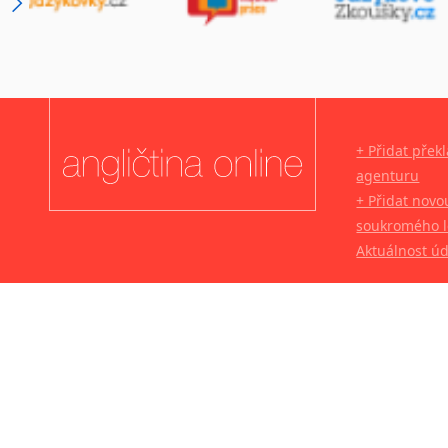
+ Přidat přek
agenturu
+ Přidat novo
soukromého l
Aktuálnost ú