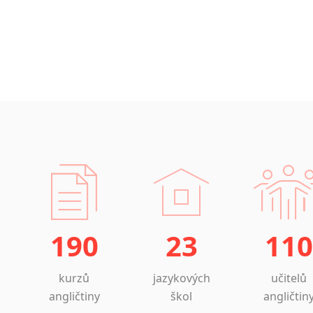
190
23
110
kurzů
jazykových
učitelů
angličtiny
škol
angličtin