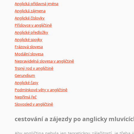
Anglická přídavná jména
Anglická zájmena
Anglické číslovky
Příslovce v angličtině
Anglické předložky
Anglické spojky
Frázová slovesa
Modální slovesa
Nepravidelná slovesa v angličtině
Trpný rod v angličtině
Gerundium
Anglické časy
Podmínkové věty v angličtině
Nepřímá řeč
Slovosled v angličtině
cestování a zájezdy po anglicky mluvící
Aby angličtina nebyla jen teoretickou záležitostí, je třeba j