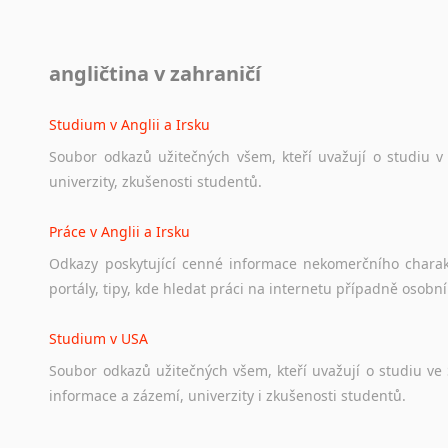
Diskusní fórum
angličtina v zahraničí
Ať
už
se
jedná
o
česká
diskusní
fóra
o
anglickém
jazyce
n
angličtině
na
různá
témata,
vše
naleznete
v
této
rubrice.
Studium v Anglii a Irsku
Soubor
odkazů
užitečných
všem,
kteří
uvažují
o
studiu
v
univerzity,
zkušenosti
studentů.
Práce v Anglii a Irsku
Odkazy
poskytující
cenné
informace
nekomerčního
chara
portály,
tipy,
kde
hledat
práci
na
internetu
případně
osobní
Studium v USA
Soubor
odkazů
užitečných
všem,
kteří
uvažují
o
studiu
ve
informace
a
zázemí,
univerzity
i
zkušenosti
studentů.