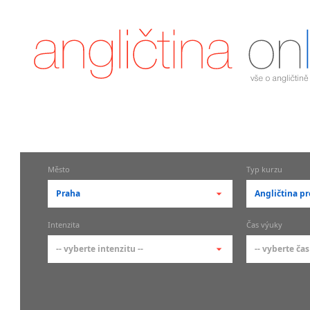
Město
Typ kurzu
Praha
Angličtina pr
-- vyberte město --
-- vyberte 
Intenzita
Čas výuky
pražské městské části
základní 
-- vyberte intenzitu --
-- vyberte čas
Praha
Kurzy a
skupin
Praha 1
-- vyberte intenzitu --
-- vyberte
Individ
Praha 2
1-2 hodiny týdně
Ranní (zač
Firemní