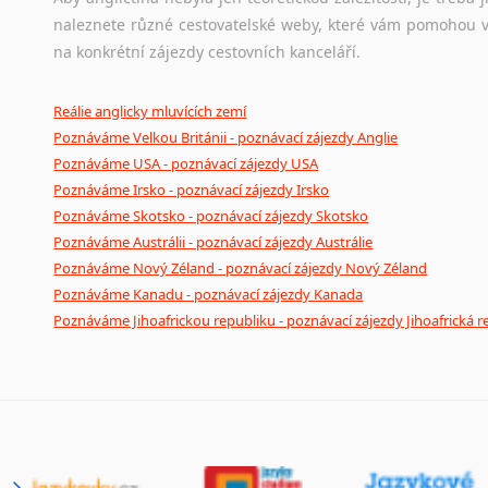
naleznete různé cestovatelské weby, které vám pomohou vy
na konkrétní zájezdy cestovních kanceláří.
Reálie anglicky mluvících zemí
Poznáváme Velkou Británii - poznávací zájezdy Anglie
Poznáváme USA - poznávací zájezdy USA
Poznáváme Irsko - poznávací zájezdy Irsko
Poznáváme Skotsko - poznávací zájezdy Skotsko
Poznáváme Austrálii - poznávací zájezdy Austrálie
Poznáváme Nový Zéland - poznávací zájezdy Nový Zéland
Poznáváme Kanadu - poznávací zájezdy Kanada
Poznáváme Jihoafrickou republiku - poznávací zájezdy Jihoafrická r