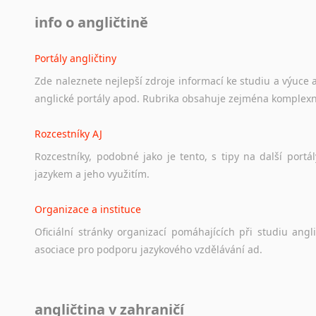
info o angličtině
Portály angličtiny
Zde
naleznete
nejlepší
zdroje
informací
ke
studiu
a
výuce
anglické
portály
apod.
Rubrika
obsahuje
zejména
komplexn
Rozcestníky AJ
Rozcestníky,
podobné
jako
je
tento,
s
tipy
na
další
portál
jazykem
a
jeho
využitím.
Organizace a instituce
Oficiální
stránky
organizací
pomáhajících
při
studiu
angli
asociace
pro
podporu
jazykového
vzdělávání
ad.
Diskusní fórum
angličtina v zahraničí
Ať
už
se
jedná
o
česká
diskusní
fóra
o
anglickém
jazyce
n