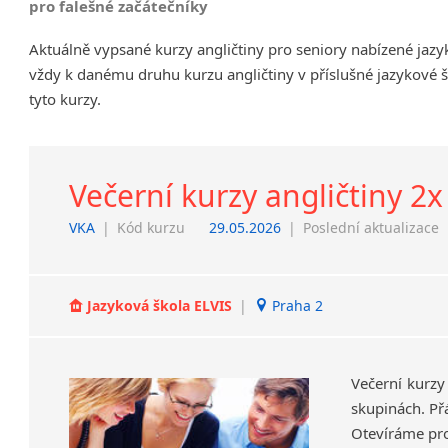
pro falešné začátečníky
Chrudim
Aktuálně vypsané kurzy angličtiny pro seniory nabízené jaz
Děčín
vždy k danému druhu kurzu angličtiny v příslušné jazykové 
Hodonín
tyto kurzy.
Klatovy
Kolín
Most
Prostějov
Večerní kurzy angličtiny 2x
Sedlčany
VKA
|
Kód kurzu
29.05.2026
|
Poslední aktualizace
Tišnov
Vysoká nad Labem
Jazyková škola ELVIS
|
Praha 2
Večerní kurzy
skupinách. Př
Otevíráme pr