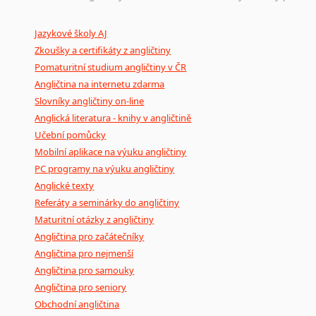
Mix
pomůcek,
jež
mají
potenciál
pomoci
překladateli
v
je
Jazykové školy AJ
poradny
a
pravidla
pravopisu
nebo
stylistické
příručky.
Zkoušky a certifikáty z angličtiny
Pomaturitní studium angličtiny v ČR
Angličtina na internetu zdarma
Slovníky angličtiny on-line
Anglická literatura - knihy v angličtině
Učební pomůcky
Mobilní aplikace na výuku angličtiny
PC programy na výuku angličtiny
Anglické texty
Referáty a seminárky do angličtiny
Maturitní otázky z angličtiny
Angličtina pro začátečníky
Angličtina pro nejmenší
Angličtina pro samouky
Angličtina pro seniory
Obchodní angličtina