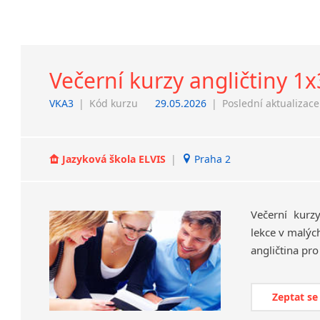
Večerní kurzy angličtiny 1
VKA3
|
Kód kurzu
29.05.2026
|
Poslední aktualizace
Jazyková škola ELVIS
|
Praha 2
Večerní kurzy
lekce v malýc
angličtina pro
Zeptat se