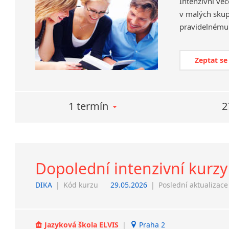
Intenzivní več
v malých skup
pravidelnému 
Zeptat se
1 termín
2
Dopolední intenzivní kurzy
DIKA
|
Kód kurzu
29.05.2026
|
Poslední aktualizace
Jazyková škola ELVIS
|
Praha 2