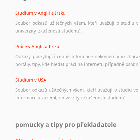
angličtině
na
různá
témata,
vše
naleznete
v
této
rubrice.
Studium v Anglii a Irsku
Soubor
odkazů
užitečných
všem,
kteří
uvažují
o
studiu
v
univerzity,
zkušenosti
studentů.
Práce v Anglii a Irsku
Odkazy
poskytující
cenné
informace
nekomerčního
chara
portály,
tipy,
kde
hledat
práci
na
internetu
případně
osobní
Studium v USA
Soubor
odkazů
užitečných
všem,
kteří
uvažují
o
studiu
ve
informace
a
zázemí,
univerzity
i
zkušenosti
studentů.
Práce v USA
pomůcky a tipy pro překladatele
Odkazy
poskytující
cenné
informace
nekomerčního
charak
hledat
práci
na
internetu
případně
osobní
zkušenosti
ostat