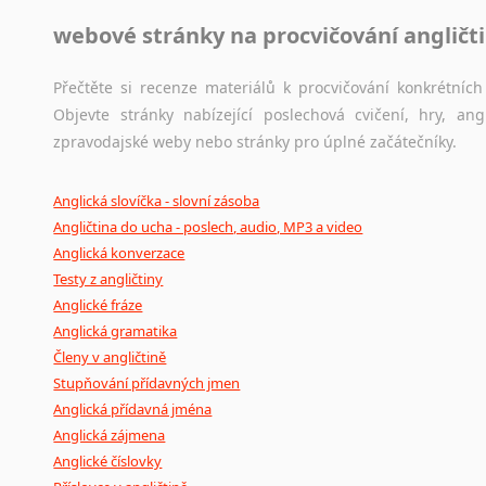
webové stránky na procvičování angličt
Přečtěte si recenze materiálů k procvičování konkrétních 
Objevte stránky nabízející poslechová cvičení, hry, a
zpravodajské weby nebo stránky pro úplné začátečníky.
Anglická slovíčka - slovní zásoba
Angličtina do ucha - poslech, audio, MP3 a video
Anglická konverzace
Testy z angličtiny
Anglické fráze
Anglická gramatika
Členy v angličtině
Stupňování přídavných jmen
Anglická přídavná jména
Anglická zájmena
Anglické číslovky