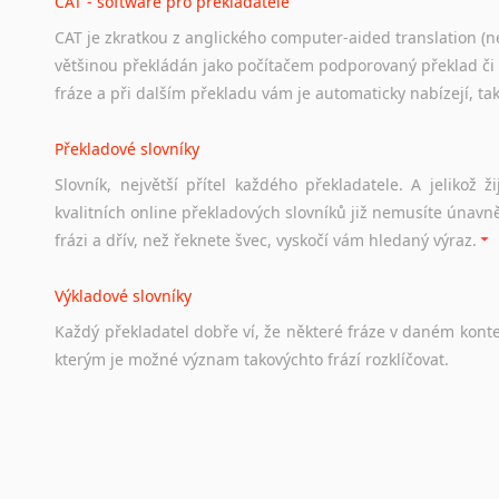
CAT - software pro překladatele
CAT je zkratkou z anglického computer-aided translation (ne
Studium v Austrálii
většinou překládán jako počítačem podporovaný překlad či
Soubor
odkazů
užitečných
všem,
kteří
uvažují
o
studiu
v
Aus
fráze a při dalším překladu vám je automaticky nabízejí, ta
a
zázemí,
australské
univerzity
a
samozřejmě
i
osobní
zkuš
Překladové slovníky
Práce v Austrálii
Slovník, největší přítel každého překladatele. A jelikož
Odkazy
poskytující
cenné
informace
nekomerčního
charak
kvalitních online překladových slovníků již nemusíte únavn
hledat
práci
na
internetu
případně
osobní
zkušenosti
ostat
frázi a dřív, než řeknete švec, vyskočí vám hledaný výraz.
Životopis v angličtině
Výkladové slovníky
Hledáte-li
si
práci
v
zahraničí,
bez
životopisu
v
angličtině
s
Každý
překladatel
dobře
ví,
že
některé
fráze
v
daném
kont
stejná
obecná
pravidla,
jako
pro
český
životopis.
Tak
dost
ot
kterým
je
možné
význam
takovýchto
frází
rozklíčovat.
Srovnávací slovníky
Úkolem
srovnávacích
slovníků
je
vyhledat
vhodná
synony
vždy
po
ruce.