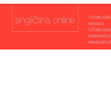
+ Přidat přek
agenturu
+ Přidat novo
soukromého l
Aktuálnost ú