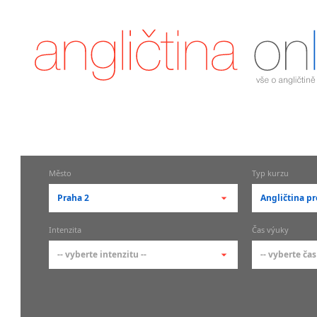
Město
Typ kurzu
Praha 2
Angličtina pr
-- vyberte město --
-- vyberte 
Intenzita
Čas výuky
pražské městské části
základní 
-- vyberte intenzitu --
-- vyberte čas
Praha
Kurzy a
skupin
Praha 1
-- vyberte intenzitu --
-- vyberte
Individ
Praha 2
1-2 hodiny týdně
Ranní (zač
Firemní