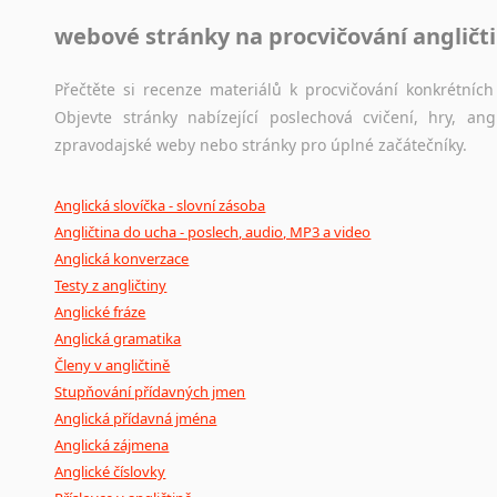
webové stránky na procvičování angličt
Přečtěte si recenze materiálů k procvičování konkrétních 
Objevte stránky nabízející poslechová cvičení, hry, a
zpravodajské weby nebo stránky pro úplné začátečníky.
Anglická slovíčka - slovní zásoba
Angličtina do ucha - poslech, audio, MP3 a video
Anglická konverzace
Testy z angličtiny
Anglické fráze
Anglická gramatika
Členy v angličtině
Stupňování přídavných jmen
Anglická přídavná jména
Anglická zájmena
Anglické číslovky