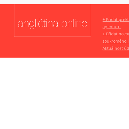
+ Přidat přek
agenturu
+ Přidat novo
soukromého l
Aktuálnost ú