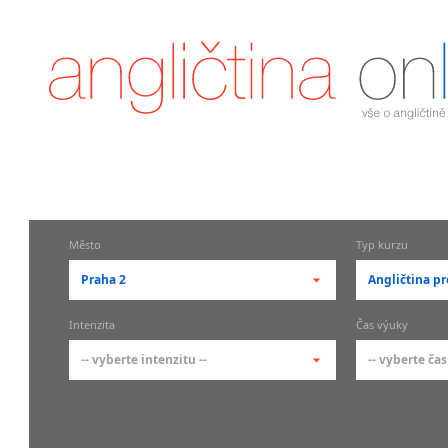
Město
Typ kurzu
Praha 2
Angličtina pr
-- vyberte město --
-- vyberte 
Intenzita
Čas výuky
pražské městské části
základní 
-- vyberte intenzitu --
-- vyberte čas
Praha
Kurzy a
skupin
Praha 1
-- vyberte intenzitu --
-- vyberte
Individ
Praha 2
1-2 hodiny týdně
Ranní (zač
Firemní