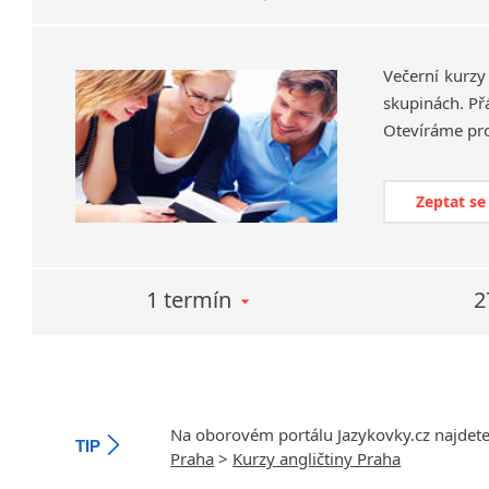
Večerní kurzy
skupinách. Př
Otevíráme pr
Zeptat se
1 termín
2
Na oborovém portálu Jazykovky.cz najdet
TIP
Praha
>
Kurzy angličtiny Praha