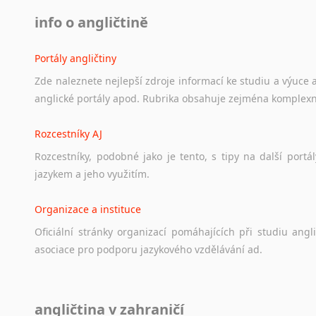
info o angličtině
Portály angličtiny
Zde
naleznete
nejlepší
zdroje
informací
ke
studiu
a
výuce
anglické
portály
apod.
Rubrika
obsahuje
zejména
komplexn
Rozcestníky AJ
Rozcestníky,
podobné
jako
je
tento,
s
tipy
na
další
portál
jazykem
a
jeho
využitím.
Organizace a instituce
Oficiální
stránky
organizací
pomáhajících
při
studiu
angli
asociace
pro
podporu
jazykového
vzdělávání
ad.
Diskusní fórum
angličtina v zahraničí
Ať
už
se
jedná
o
česká
diskusní
fóra
o
anglickém
jazyce
n