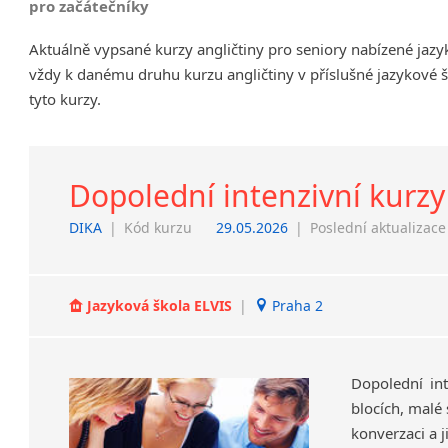
pro začátečníky
Chrudim
Aktuálně vypsané kurzy angličtiny pro seniory nabízené jaz
Děčín
vždy k danému druhu kurzu angličtiny v příslušné jazykové 
Hodonín
tyto kurzy.
Klatovy
Kolín
Most
Prostějov
Dopolední intenzivní kurzy
Sedlčany
DIKA
|
Kód kurzu
29.05.2026
|
Poslední aktualizace
Tišnov
Vysoká nad Labem
Jazyková škola ELVIS
|
Praha 2
Dopolední int
blocích, malé