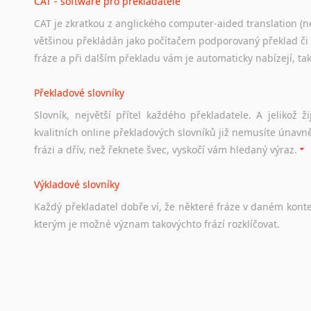
CAT - software pro překladatele
CAT je zkratkou z anglického computer-aided translation (ne
Studium v Austrálii
většinou překládán jako počítačem podporovaný překlad či
Soubor
odkazů
užitečných
všem,
kteří
uvažují
o
studiu
v
Aus
fráze a při dalším překladu vám je automaticky nabízejí, ta
a
zázemí,
australské
univerzity
a
samozřejmě
i
osobní
zkuš
Překladové slovníky
Práce v Austrálii
Slovník, největší přítel každého překladatele. A jelikož
Odkazy
poskytující
cenné
informace
nekomerčního
charak
kvalitních online překladových slovníků již nemusíte únavn
hledat
práci
na
internetu
případně
osobní
zkušenosti
ostat
frázi a dřív, než řeknete švec, vyskočí vám hledaný výraz.
Životopis v angličtině
Výkladové slovníky
Hledáte-li
si
práci
v
zahraničí,
bez
životopisu
v
angličtině
s
Každý
překladatel
dobře
ví,
že
některé
fráze
v
daném
kont
stejná
obecná
pravidla,
jako
pro
český
životopis.
Tak
dost
ot
kterým
je
možné
význam
takovýchto
frází
rozklíčovat.
Srovnávací slovníky
Úkolem
srovnávacích
slovníků
je
vyhledat
vhodná
synony
vždy
po
ruce.