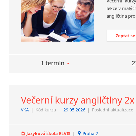
Večerní kurzy
lekce v malýc
angličtina pro
Zeptat se
1 termín
2
Večerní kurzy angličtiny 2x
VKA
|
Kód kurzu
29.05.2026
|
Poslední aktualizace
Jazyková škola ELVIS
|
Praha 2