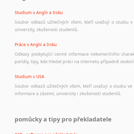
angličtině
na
různá
témata,
vše
naleznete
v
této
rubrice.
Studium v Anglii a Irsku
Soubor
odkazů
užitečných
všem,
kteří
uvažují
o
studiu
v
univerzity,
zkušenosti
studentů.
Práce v Anglii a Irsku
Odkazy
poskytující
cenné
informace
nekomerčního
chara
portály,
tipy,
kde
hledat
práci
na
internetu
případně
osobní
Studium v USA
Soubor
odkazů
užitečných
všem,
kteří
uvažují
o
studiu
ve
informace
a
zázemí,
univerzity
i
zkušenosti
studentů.
Práce v USA
pomůcky a tipy pro překladatele
Odkazy
poskytující
cenné
informace
nekomerčního
charak
hledat
práci
na
internetu
případně
osobní
zkušenosti
ostat