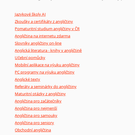
Mix
pomůcek,
jež
mají
potenciál
pomoci
překladateli
v
je
Jazykové školy AJ
poradny
a
pravidla
pravopisu
nebo
stylistické
příručky.
Zkoušky a certifikáty z angličtiny
Pomaturitní studium angličtiny v ČR
Angličtina na internetu zdarma
Slovníky angličtiny on-line
Anglická literatura - knihy v angličtině
Učební pomůcky
Mobilní aplikace na výuku angličtiny
PC programy na výuku angličtiny
Anglické texty
Referáty a seminárky do angličtiny
Maturitní otázky z angličtiny
Angličtina pro začátečníky
Angličtina pro nejmenší
Angličtina pro samouky
Angličtina pro seniory
Obchodní angličtina