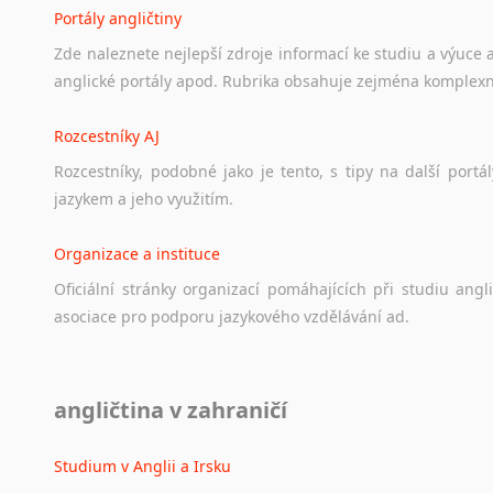
Portály angličtiny
Zde
naleznete
nejlepší
zdroje
informací
ke
studiu
a
výuce
anglické
portály
apod.
Rubrika
obsahuje
zejména
komplexn
Rozcestníky AJ
Rozcestníky,
podobné
jako
je
tento,
s
tipy
na
další
portál
jazykem
a
jeho
využitím.
Organizace a instituce
Oficiální
stránky
organizací
pomáhajících
při
studiu
angli
asociace
pro
podporu
jazykového
vzdělávání
ad.
Diskusní fórum
angličtina v zahraničí
Ať
už
se
jedná
o
česká
diskusní
fóra
o
anglickém
jazyce
n
angličtině
na
různá
témata,
vše
naleznete
v
této
rubrice.
Studium v Anglii a Irsku