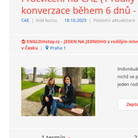
konverzace během 6 dnů - 
CAE
|
Kód kurzu
18.10.2025
|
Poslední aktualizace
ENGLISHstay.cz - JEDEN NA JEDNOHO s rodilým mluvčí
v Česku
|
Praha 1
Individuá
nichž se 
Zepta
1 termín
2