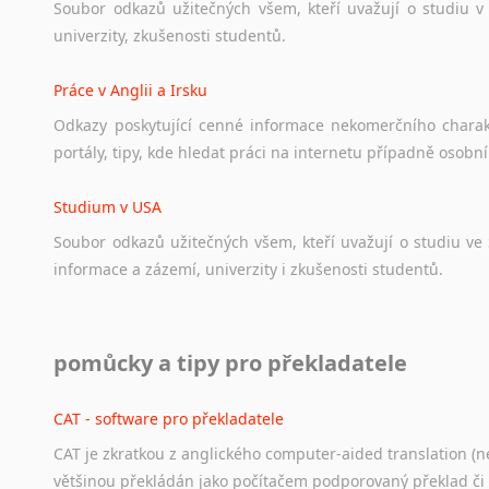
Soubor
odkazů
užitečných
všem,
kteří
uvažují
o
studiu
v
univerzity,
zkušenosti
studentů.
Práce v Anglii a Irsku
Odkazy
poskytující
cenné
informace
nekomerčního
chara
portály,
tipy,
kde
hledat
práci
na
internetu
případně
osobní
Studium v USA
Soubor
odkazů
užitečných
všem,
kteří
uvažují
o
studiu
ve
informace
a
zázemí,
univerzity
i
zkušenosti
studentů.
Práce v USA
pomůcky a tipy pro překladatele
Odkazy
poskytující
cenné
informace
nekomerčního
charak
hledat
práci
na
internetu
případně
osobní
zkušenosti
ostat
CAT - software pro překladatele
CAT je zkratkou z anglického computer-aided translation (ne
Studium v Austrálii
většinou překládán jako počítačem podporovaný překlad či