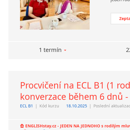
Zepta
1 termín
2
Procvičení na ECL B1 (1 rod
konverzace během 6 dnů - 
ECL B1
|
Kód kurzu
18.10.2025
|
Poslední aktualiza
ENGLISHstay.cz - JEDEN NA JEDNOHO s rodilým mluvčí