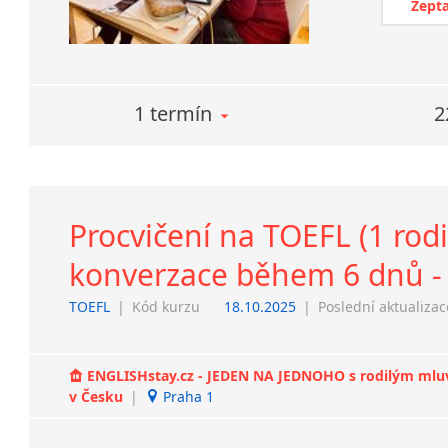
Zepta
1 termín
2
Procvičení na TOEFL (1 rodi
konverzace během 6 dnů - 
TOEFL
|
Kód kurzu
18.10.2025
|
Poslední aktualizac
ENGLISHstay.cz - JEDEN NA JEDNOHO s rodilým mluvčí
v Česku
|
Praha 1