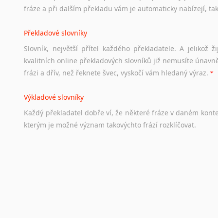
Soubor
odkazů
užitečných
všem,
kteří
uvažují
o
studiu
v
Aus
fráze a při dalším překladu vám je automaticky nabízejí, ta
a
zázemí,
australské
univerzity
a
samozřejmě
i
osobní
zkuš
Překladové slovníky
Práce v Austrálii
Slovník, největší přítel každého překladatele. A jelikož
Odkazy
poskytující
cenné
informace
nekomerčního
charak
kvalitních online překladových slovníků již nemusíte únavn
hledat
práci
na
internetu
případně
osobní
zkušenosti
ostat
frázi a dřív, než řeknete švec, vyskočí vám hledaný výraz.
Životopis v angličtině
Výkladové slovníky
Hledáte-li
si
práci
v
zahraničí,
bez
životopisu
v
angličtině
s
Každý
překladatel
dobře
ví,
že
některé
fráze
v
daném
kont
stejná
obecná
pravidla,
jako
pro
český
životopis.
Tak
dost
ot
kterým
je
možné
význam
takovýchto
frází
rozklíčovat.
Srovnávací slovníky
Úkolem
srovnávacích
slovníků
je
vyhledat
vhodná
synony
vždy
po
ruce.
Korektory pravopisu pro překladatele