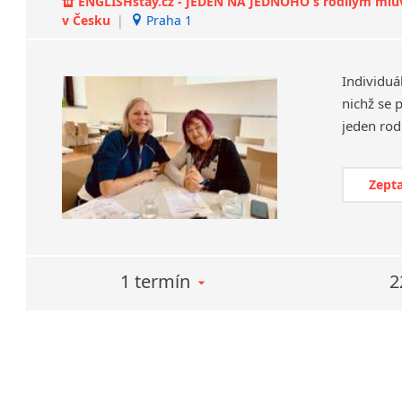
ENGLISHstay.cz - JEDEN NA JEDNOHO s rodilým mluvčí
v Česku
|
Praha 1
Individuá
nichž se 
Zepta
1 termín
2