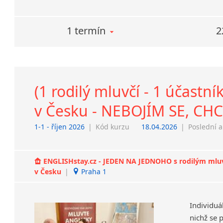
1 termín
2
(1 rodilý mluvčí - 1 účast
v Česku - NEBOJÍM SE, C
1-1 - říjen 2026
|
Kód kurzu
18.04.2026
|
Poslední a
ENGLISHstay.cz - JEDEN NA JEDNOHO s rodilým mluvčí
v Česku
|
Praha 1
Individuá
nichž se 