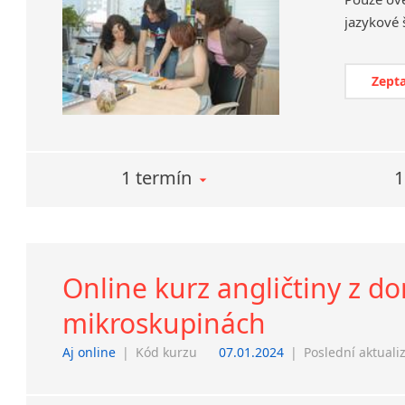
Zepta
1 termín
1
Online kurz angličtiny z do
mikroskupinách
Aj online
|
Kód kurzu
07.01.2024
|
Poslední aktuali