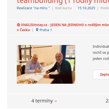
teambuilding (1 rodilý mluv
Realizace "na míru "
|
Kód kurzu
15.10.2025
|
Posle
ENGLISHstay.cz - JEDEN NA JEDNOHO s rodilým mluvčí
v Česku
|
Praha 1
Individuá
nichž se 
Zepta
4 termíny
2