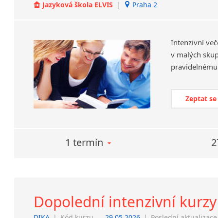
Jazyková škola ELVIS
|
Praha 2
Intenzivní več
v malých skup
pravidelnému 
Zeptat se
1 termín
2
Dopolední intenzivní kurzy
DIKA
|
Kód kurzu
29.05.2026
|
Poslední aktualizace