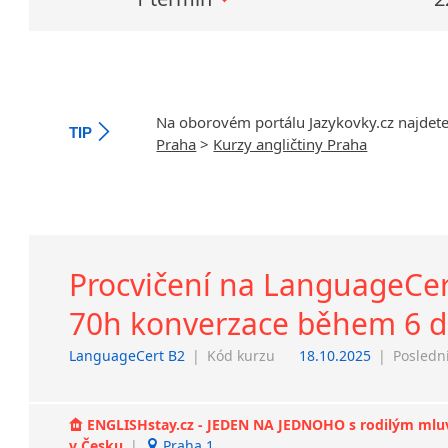
Na oborovém portálu Jazykovky.cz najdet
TIP
Praha
>
Kurzy angličtiny Praha
Procvičení na LanguageCert 
70h konverzace během 6 dn
LanguageCert B2
|
Kód kurzu
18.10.2025
|
Poslední
ENGLISHstay.cz - JEDEN NA JEDNOHO s rodilým mluvčí
v Česku
|
Praha 1