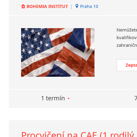
BOHEMIA INSTITUT
|
Praha 10
Nemůžet
kvalifiko
Zepta
1 termín
Procvičení na CAE (1 rodilý