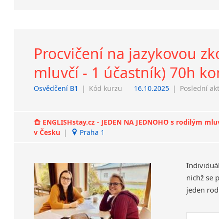
Procvičení na jazykovou z
mluvčí - 1 účastník) 70h k
Osvědčení B1
|
Kód kurzu
16.10.2025
|
Poslední ak
ENGLISHstay.cz - JEDEN NA JEDNOHO s rodilým mluvčí
v Česku
|
Praha 1
Individuá
nichž se 