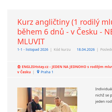
Kurz angličtiny (1 rodilý m
během 6 dnů - v Česku - 
MLUVIT
1-1 - listopad 2026
|
Kód kurzu
18.04.2026
|
Posled
ENGLISHstay.cz - JEDEN NA JEDNOHO s rodilým mluvčí
v Česku
|
Praha 1
Individuá
nichž se 