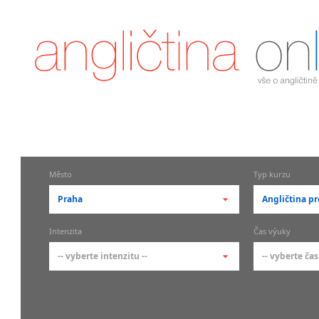
Město
Typ kurzu
Praha
Angličtina pr
-- vyberte město --
-- vyberte 
Intenzita
Čas výuky
pražské městské části
základní 
-- vyberte intenzitu --
-- vyberte čas
Praha
Kurzy a
skupin
Praha 1
-- vyberte intenzitu --
-- vyberte
Individ
Praha 2
1-2 hodiny týdně
Ranní (zač
Firemní