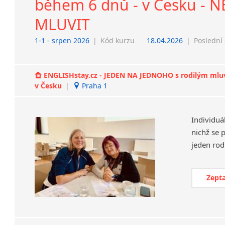
během 6 dnů - v Česku - 
MLUVIT
1-1 - srpen 2026
|
Kód kurzu
18.04.2026
|
Poslední 
ENGLISHstay.cz - JEDEN NA JEDNOHO s rodilým mluvčí
v Česku
|
Praha 1
Individuá
nichž se 
Zepta