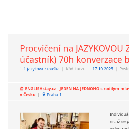
Procvičení na JAZYKOVOU Z
účastník) 70h konverzace 
1-1 jazyková zkouška
|
Kód kurzu
17.10.2025
|
Posl
ENGLISHstay.cz - JEDEN NA JEDNOHO s rodilým mluvčí
v Česku
|
Praha 1
Individuá
nichž se 