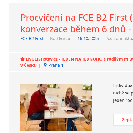
Procvičení na FCE B2 First (
konverzace během 6 dnů - 
FCE B2 First
|
Kód kurzu
16.10.2025
|
Poslední aktu
ENGLISHstay.cz - JEDEN NA JEDNOHO s rodilým mluvčí
v Česku
|
Praha 1
Individuá
nichž se 
Zepta