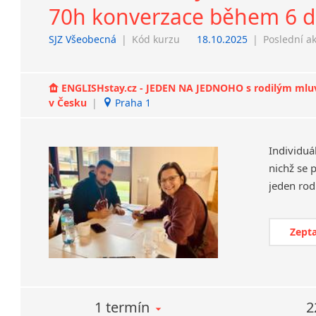
70h konverzace během 6 dn
SJZ Všeobecná
|
Kód kurzu
18.10.2025
|
Poslední a
ENGLISHstay.cz - JEDEN NA JEDNOHO s rodilým mluvčí
v Česku
|
Praha 1
Individuá
nichž se 
Zepta
1 termín
2