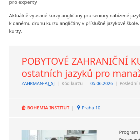
pro experty
Chrudim
Aktuálně vypsané kurzy angličtiny pro seniory nabízené jaz
Děčín
k danému druhu kurzu angličtiny v příslušné jazykové škole.
Hodonín
kurzy.
Klatovy
Kolín
Most
Prostějov
POBYTOVÉ ZAHRANIČNÍ KURZ
Sedlčany
ostatních jazyků pro manaž
Tišnov
Vysoká nad Labem
ZAHRMAN-AJ_SJ
|
Kód kurzu
05.06.2026
|
Poslední 
BOHEMIA INSTITUT
|
Praha 10
Program 
Pouze ově