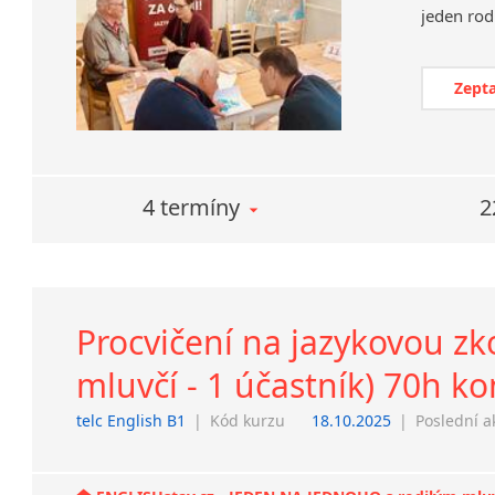
Zepta
4 termíny
2
Procvičení na jazykovou zko
mluvčí - 1 účastník) 70h k
telc English B1
|
Kód kurzu
18.10.2025
|
Poslední a