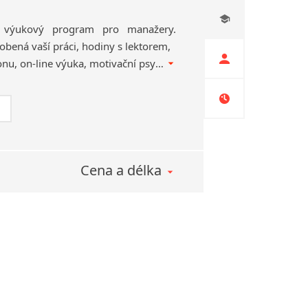
ní výukový program pro manažery.
sobená vaší práci, hodiny s lektorem,
denní tréningy po telefonu, on-line výuka, motivační psychologický program, odborné jazykové moduly, VIP lektoři, výuka kdekoliv.
Cena a délka