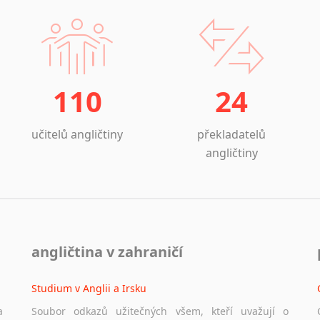
110
24
učitelů angličtiny
překladatelů
angličtiny
angličtina v zahraničí
Studium v Anglii a Irsku
a
Soubor odkazů užitečných všem, kteří uvažují o