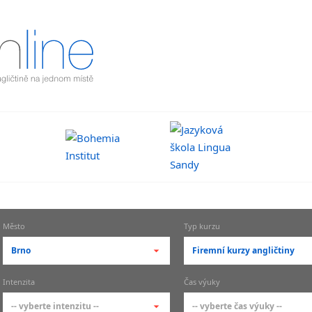
Město
Typ kurzu
Brno
Firemní kurzy angličtiny
-- vyberte město --
-- vyberte typ --
Intenzita
Čas výuky
pražské městské části
základní členění kur
-- vyberte intenzitu --
-- vyberte čas výuky --