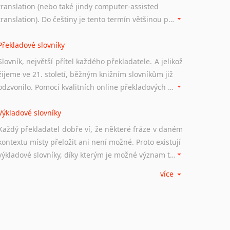
translation (nebo také jindy computer-assisted
translation). Do češtiny je tento termín většinou překládán jako počítačem podporovaný překlad či překlad podporovaný počítačem. Nástroje CAT ukládají překládané fráze a při dalším překladu vám je automaticky nabízejí, takže se již nemusíte zdržovat s jejich dalším překládáním.
Překladové slovníky
Slovník, největší přítel každého překladatele. A jelikož
žijeme ve 21. století, běžným knižním slovníkům již
odzvonilo. Pomocí kvalitních online překladových slovníků již nemusíte únavně listovat alfabetickým schématem uspořádání, stačí napsat vstupní frázi a dřív, než řeknete švec, vyskočí vám hledaný výraz.
Výkladové slovníky
Každý překladatel dobře ví, že některé fráze v daném
kontextu místy přeložit ani není možné. Proto existují
výkladové slovníky, díky kterým je možné význam takovýchto frází rozklíčovat.
více
Srovnávací slovníky
Úkolem srovnávacích slovníků je vyhledat vhodná
synonyma v daném kontextu, aby měl překladatel
široké možnosti záměny slov vždy po ruce.