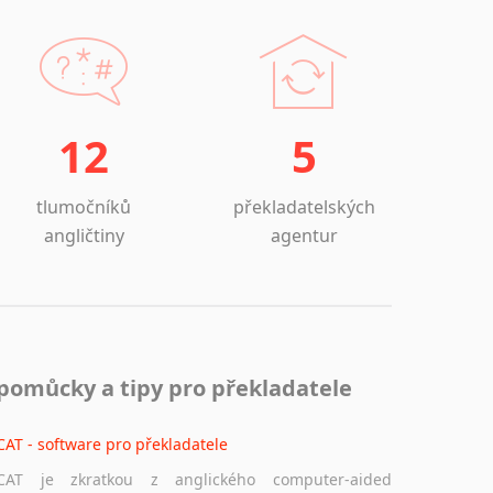
12
5
tlumočníků
překladatelských
angličtiny
agentur
pomůcky a tipy pro překladatele
CAT - software pro překladatele
CAT je zkratkou z anglického computer-aided