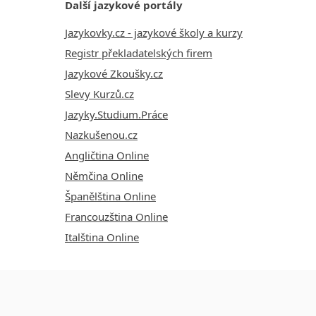
Další jazykové portály
Jazykovky.cz - jazykové školy a kurzy
Registr překladatelských firem
Jazykové Zkoušky.cz
Slevy Kurzů.cz
Jazyky.Studium.Práce
Nazkušenou.cz
Angličtina Online
Němčina Online
Španělština Online
Francouzština Online
Italština Online