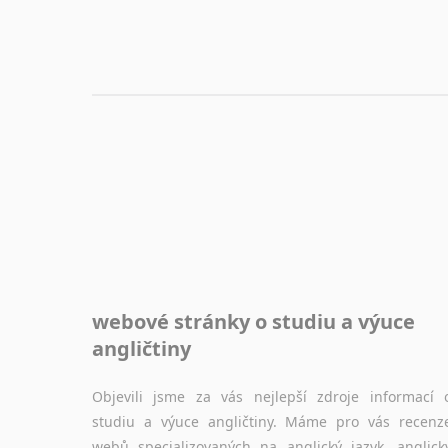
webové stránky o studiu a výuce
angličtiny
Objevili jsme za vás nejlepší zdroje informací 
studiu a výuce angličtiny. Máme pro vás recenz
webů specializovaných na anglický jazyk, anglick