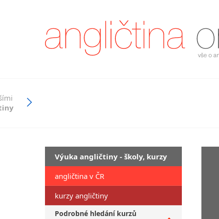
šími
tiny
Výuka angličtiny - školy, kurzy
angličtina v ČR
kurzy angličtiny
Podrobné hledání kurzů