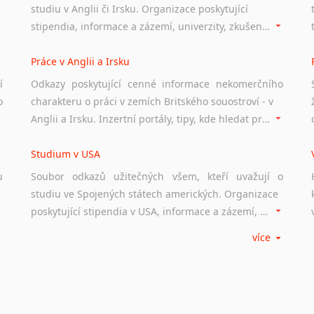
studiu v Anglii či Irsku. Organizace poskytující
stipendia, informace a zázemí, univerzity, zkušenosti studentů.
Práce v Anglii a Irsku
í
Odkazy poskytující cenné informace nekomerčního
o
charakteru o práci v zemích Britského souostroví - v
Anglii a Irsku. Inzertní portály, tipy, kde hledat práci na internetu případně osobní zkušenosti ostatních.
Studium v USA
u
Soubor odkazů užitečných všem, kteří uvažují o
studiu ve Spojených státech amerických. Organizace
poskytující stipendia v USA, informace a zázemí, univerzity i zkušenosti studentů.
více
Práce v USA
m
Odkazy poskytující cenné informace nekomerčního
charakteru o práci ve Spojených státech amerických.
Inzertní portály, tipy, kde hledat práci na internetu případně osobní zkušenosti ostatních.