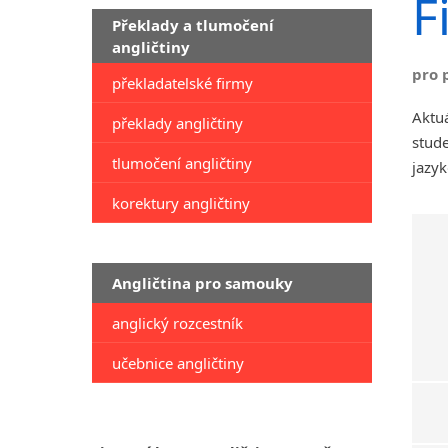
F
Překlady a tlumočení
angličtiny
pro 
překladatelské firmy
Aktuá
překlady angličtiny
stude
tlumočení angličtiny
jazyk
korektury angličtiny
Angličtina pro samouky
anglický rozcestník
učebnice angličtiny