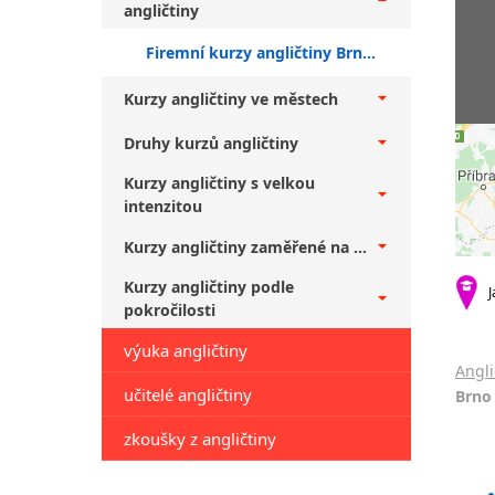
angličtiny
Firemní kurzy angličtiny Brno + pokročilí
Kurzy angličtiny ve městech
Druhy kurzů angličtiny
Kurzy angličtiny s velkou
intenzitou
Kurzy angličtiny zaměřené na ...
Kurzy angličtiny podle
J
pokročilosti
výuka angličtiny
Angli
učitelé angličtiny
Brno 
zkoušky z angličtiny