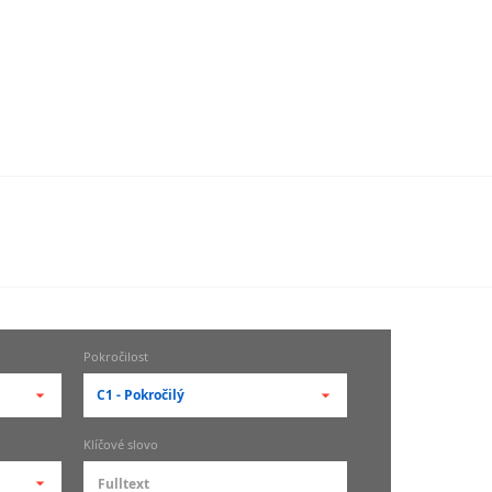
Pokročilost
C1 - Pokročilý
-- vyberte pokročilost --
Klíčové slovo
zů
kurz je pro studenty
pokročilosti