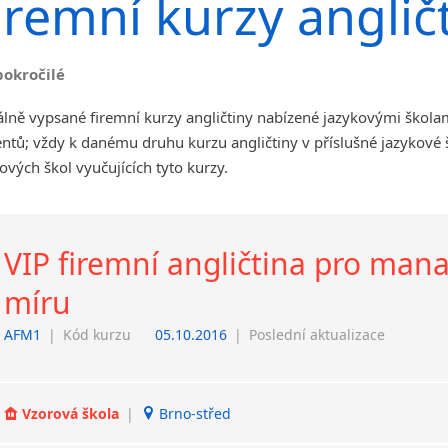
iremní kurzy anglič
angličtiny
Jihlava
malá města podle abecedy
pokročilé
Chomutov
Chrudim
lně vypsané firemní kurzy angličtiny nabízené jazykovými škola
Děčín
ntů; vždy k danému druhu kurzu angličtiny v příslušné jazykové
Hodonín
ových škol vyučujících tyto kurzy.
Klatovy
Kolín
Most
VIP firemní angličtina pro ma
Prostějov
Sedlčany
míru
Tišnov
AFM1
|
Kód kurzu
05.10.2016
|
Poslední aktualizace
Vysoká nad Labem
Vzorová škola
|
Brno-střed