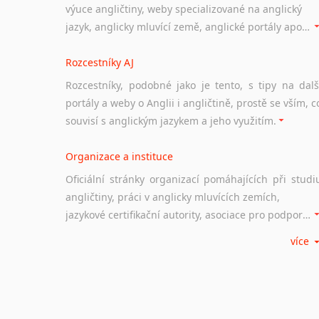
výuce angličtiny, weby specializované na anglický
jazyk, anglicky mluvící země, anglické portály apod. Rubrika obsahuje zejména komplexní a maximálně kvalitní stránky využitelné ke studiu angličtiny.
Rozcestníky AJ
Rozcestníky, podobné jako je tento, s tipy na dalš
portály a weby o Anglii i angličtině, prostě se vším, c
souvisí s anglickým jazykem a jeho využitím.
Organizace a instituce
Oficiální stránky organizací pomáhajících při studi
angličtiny, práci v anglicky mluvících zemích,
jazykové certifikační autority, asociace pro podporu jazykového vzdělávání ad.
více
Diskusní fórum
Ať už se jedná o česká diskusní fóra o anglické
jazyce nebo světová diskusní fóra na téma angličtiny
nebo prostě jen "pokec" v angličtině na různá témata, vše naleznete v této rubrice.