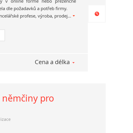
zy v online formě nebo prezenčně
ela dle požadavků a potřeb firmy.
Jakékoliv zaměření – kancelářské profese, výroba, prodej apod.
Cena a délka
a němčiny pro
lizace