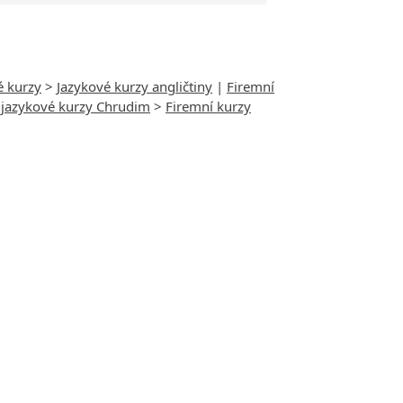
é kurzy
>
Jazykové kurzy angličtiny
|
Firemní
 jazykové kurzy Chrudim
>
Firemní kurzy