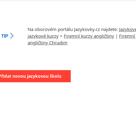
Na oborovém portálu Jazykovky.cz najdete:
Jazykov
jazykové kurzy
>
Firemní kurzy angličtiny
|
Firemní
TIP
angličtiny Chrudim
Přidat novou jazykovou školu