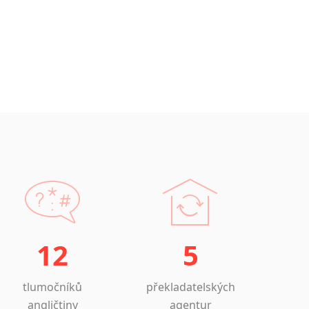
12
5
tlumočníků
překladatelských
angličtiny
agentur