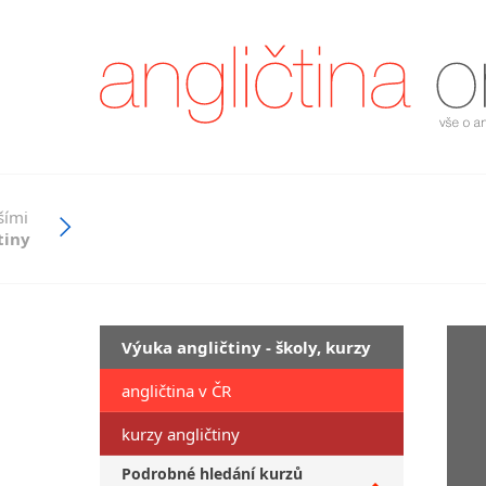
šími
tiny
Výuka angličtiny - školy, kurzy
angličtina v ČR
kurzy angličtiny
Podrobné hledání kurzů