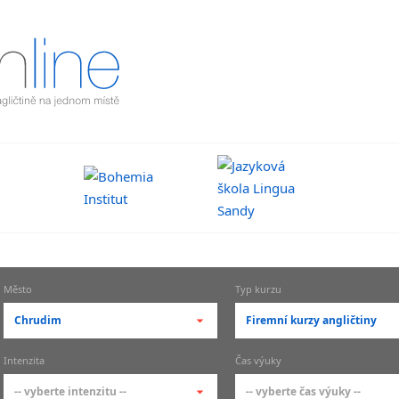
Město
Typ kurzu
Chrudim
Firemní kurzy angličtiny
-- vyberte město --
-- vyberte typ --
Intenzita
Čas výuky
pražské městské části
základní členění kur
-- vyberte intenzitu --
-- vyberte čas výuky --