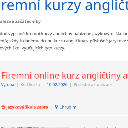
iremní kurzy anglič
angličtiny
Jihlava
malá města podle abecedy
falešné začátečníky
Chomutov
Chrudim
lně vypsané firemní kurzy angličtiny nabízené jazykovými škola
Děčín
ntů; vždy k danému druhu kurzu angličtiny v příslušné jazykové
Hodonín
ových škol vyučujících tyto kurzy.
Klatovy
Kolín
Most
Firemní online kurz angličtiny 
Prostějov
Sedlčany
Výroba
|
Kód kurzu
10.02.2026
|
Poslední aktualizace
Tišnov
Vysoká nad Labem
Jazyková škola Zebra
|
Chrudim