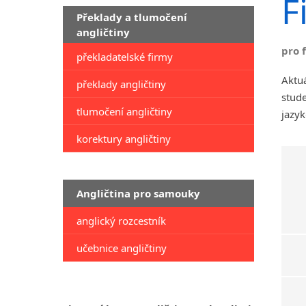
F
Překlady a tlumočení
angličtiny
pro 
překladatelské firmy
Aktuá
překlady angličtiny
stude
tlumočení angličtiny
jazyk
korektury angličtiny
Angličtina pro samouky
anglický rozcestník
učebnice angličtiny