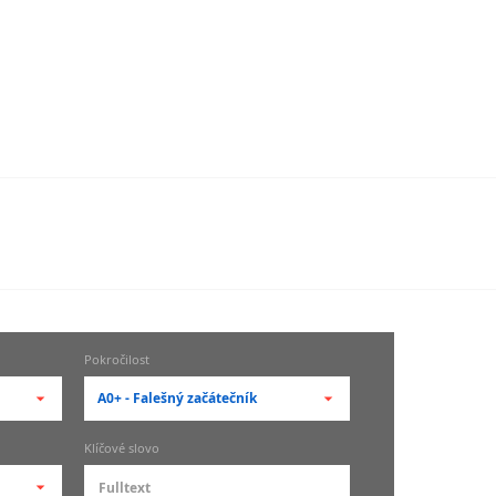
Pokročilost
A0+ - Falešný začátečník
-- vyberte pokročilost --
Klíčové slovo
zů
kurz je pro studenty
pokročilosti