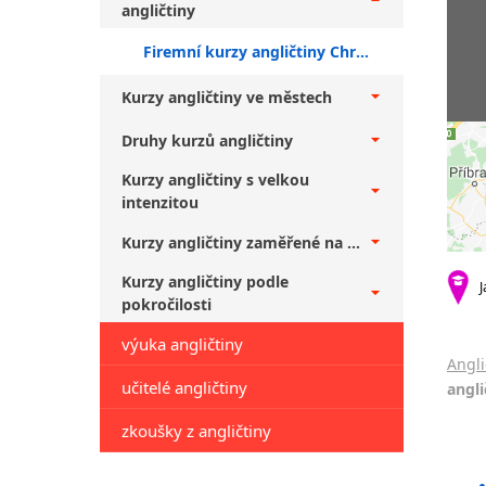
angličtiny
Firemní kurzy angličtiny Chrudim + falešní začátečníci
Kurzy angličtiny ve městech
Druhy kurzů angličtiny
Kurzy angličtiny s velkou
intenzitou
Kurzy angličtiny zaměřené na ...
Kurzy angličtiny podle
J
pokročilosti
výuka angličtiny
Angli
učitelé angličtiny
angli
zkoušky z angličtiny