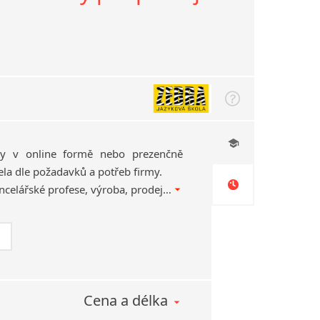
zy v online formě nebo prezenčně
ela dle požadavků a potřeb firmy.
Jakékoliv zaměření – kancelářské profese, výroba, prodej apod.
Cena a délka