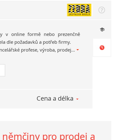
zy v online formě nebo prezenčně
ela dle požadavků a potřeb firmy.
Jakékoliv zaměření – kancelářské profese, výroba, prodej apod.
Cena a délka
a němčiny pro prodej a