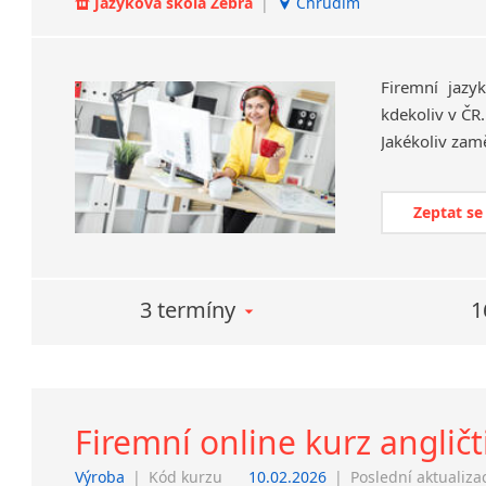
Jazyková škola Zebra
|
Chrudim
Firemní jazy
kdekoliv v ČR
Zeptat se
3 termíny
1
Firemní online kurz anglič
Výroba
|
Kód kurzu
10.02.2026
|
Poslední aktualiza