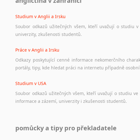
angličtina v zahraničí
Ať
už
se
jedná
o
česká
diskusní
fóra
o
anglickém
jazyce
n
angličtině
na
různá
témata,
vše
naleznete
v
této
rubrice.
Studium v Anglii a Irsku
Soubor
odkazů
užitečných
všem,
kteří
uvažují
o
studiu
v
univerzity,
zkušenosti
studentů.
Práce v Anglii a Irsku
Odkazy
poskytující
cenné
informace
nekomerčního
chara
portály,
tipy,
kde
hledat
práci
na
internetu
případně
osobní
Studium v USA
Soubor
odkazů
užitečných
všem,
kteří
uvažují
o
studiu
ve
informace
a
zázemí,
univerzity
i
zkušenosti
studentů.
Práce v USA
pomůcky a tipy pro překladatele
Odkazy
poskytující
cenné
informace
nekomerčního
charak
hledat
práci
na
internetu
případně
osobní
zkušenosti
ostat