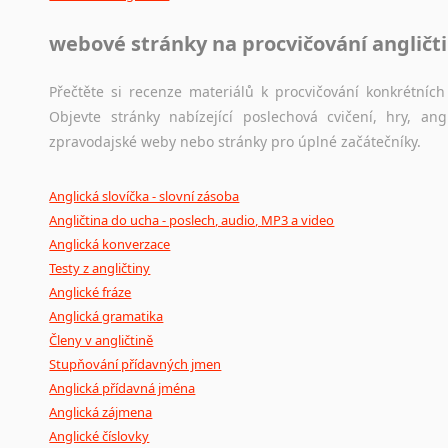
webové stránky na procvičování angličt
Přečtěte si recenze materiálů k procvičování konkrétních 
Objevte stránky nabízející poslechová cvičení, hry, a
zpravodajské weby nebo stránky pro úplné začátečníky.
Anglická slovíčka - slovní zásoba
Angličtina do ucha - poslech, audio, MP3 a video
Anglická konverzace
Testy z angličtiny
Anglické fráze
Anglická gramatika
Členy v angličtině
Stupňování přídavných jmen
Anglická přídavná jména
Anglická zájmena
Anglické číslovky