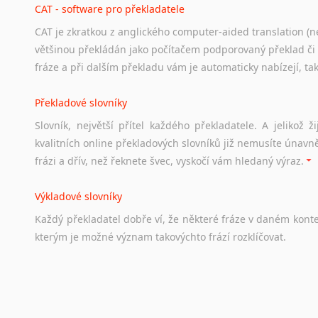
CAT - software pro překladatele
CAT je zkratkou z anglického computer-aided translation (ne
Studium v Austrálii
většinou překládán jako počítačem podporovaný překlad či
Soubor
odkazů
užitečných
všem,
kteří
uvažují
o
studiu
v
Aus
fráze a při dalším překladu vám je automaticky nabízejí, ta
a
zázemí,
australské
univerzity
a
samozřejmě
i
osobní
zkuš
Překladové slovníky
Práce v Austrálii
Slovník, největší přítel každého překladatele. A jelikož
Odkazy
poskytující
cenné
informace
nekomerčního
charak
kvalitních online překladových slovníků již nemusíte únavn
hledat
práci
na
internetu
případně
osobní
zkušenosti
ostat
frázi a dřív, než řeknete švec, vyskočí vám hledaný výraz.
Životopis v angličtině
Výkladové slovníky
Hledáte-li
si
práci
v
zahraničí,
bez
životopisu
v
angličtině
s
Každý
překladatel
dobře
ví,
že
některé
fráze
v
daném
kont
stejná
obecná
pravidla,
jako
pro
český
životopis.
Tak
dost
ot
kterým
je
možné
význam
takovýchto
frází
rozklíčovat.
Srovnávací slovníky
Úkolem
srovnávacích
slovníků
je
vyhledat
vhodná
synony