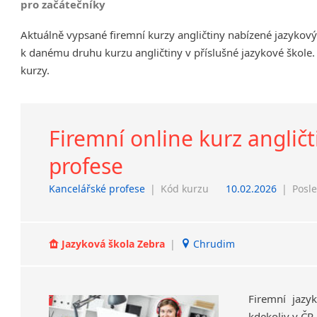
pro začátečníky
Chrudim
Aktuálně vypsané firemní kurzy angličtiny nabízené jazykov
Děčín
k danému druhu kurzu angličtiny v příslušné jazykové škole.
Hodonín
kurzy.
Klatovy
Kolín
Most
Prostějov
Firemní online kurz anglič
Sedlčany
profese
Tišnov
Vysoká nad Labem
Kancelářské profese
|
Kód kurzu
10.02.2026
|
Posle
Jazyková škola Zebra
|
Chrudim
Firemní jazy
kdekoliv v ČR