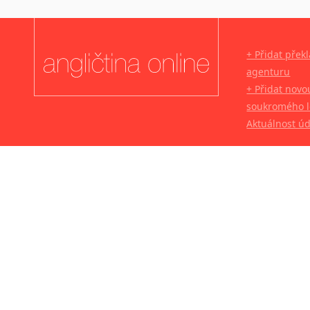
+ Přidat přek
agenturu
+ Přidat novo
soukromého l
Aktuálnost ú