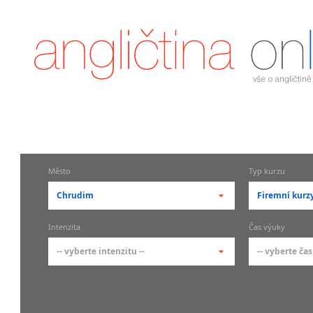
Město
Typ kurzu
Chrudim
Firemní kurz
-- vyberte město --
-- vyberte 
Intenzita
Čas výuky
pražské městské části
základní 
-- vyberte intenzitu --
-- vyberte čas
Praha
Kurzy a
skupin
Praha 1
-- vyberte intenzitu --
-- vyberte
Individ
Praha 2
1-2 hodiny týdně
Ranní (zač
Firemní