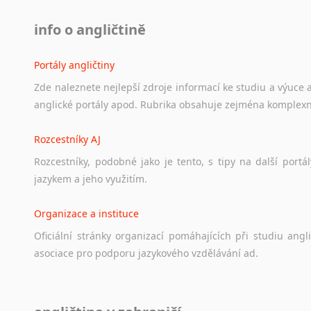
info o angličtině
Portály angličtiny
Zde
naleznete
nejlepší
zdroje
informací
ke
studiu
a
výuce
anglické
portály
apod.
Rubrika
obsahuje
zejména
komplexn
Rozcestníky AJ
Rozcestníky,
podobné
jako
je
tento,
s
tipy
na
další
portál
jazykem
a
jeho
využitím.
Organizace a instituce
Oficiální
stránky
organizací
pomáhajících
při
studiu
angli
asociace
pro
podporu
jazykového
vzdělávání
ad.
Diskusní fórum