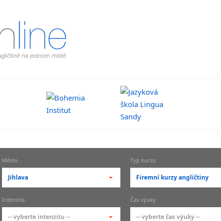
Město
Typ kurzu
Jihlava
Firemní kurzy angličtiny
-- vyberte město --
-- vyberte typ --
Intenzita
Čas výuky
pražské městské části
základní členění kur
-- vyberte intenzitu --
-- vyberte čas výuky --