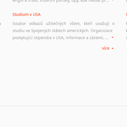
Anglii a Irsku. Inzertní portály, tipy, kde hledat práci na internetu případně osobní zkušenosti ostatních.
Studium v USA
u
Soubor odkazů užitečných všem, kteří uvažují o
studiu ve Spojených státech amerických. Organizace
poskytující stipendia v USA, informace a zázemí, univerzity i zkušenosti studentů.
více
Práce v USA
m
Odkazy poskytující cenné informace nekomerčního
charakteru o práci ve Spojených státech amerických.
Inzertní portály, tipy, kde hledat práci na internetu případně osobní zkušenosti ostatních.
Studium v Austrálii
Soubor odkazů užitečných všem, kteří uvažují o
studiu v Austrálii a na Novém Zélandě. Organizace
poskytující stipendia, informace a zázemí, australské univerzity a samozřejmě i osobní zkušenosti studentů.