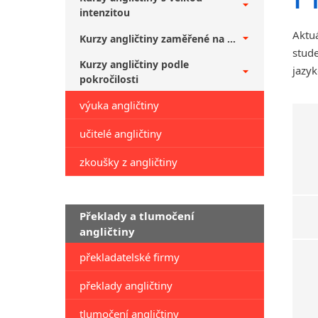
intenzitou
Aktuá
Kurzy angličtiny zaměřené na ...
stude
Kurzy angličtiny podle
jazyk
pokročilosti
výuka angličtiny
učitelé angličtiny
zkoušky z angličtiny
Překlady a tlumočení
angličtiny
překladatelské firmy
překlady angličtiny
tlumočení angličtiny