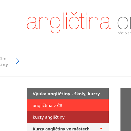
šími
tiny
Výuka angličtiny - školy, kurzy
angličtina v ČR
kurzy angličtiny
Kurzy angličtiny ve městech