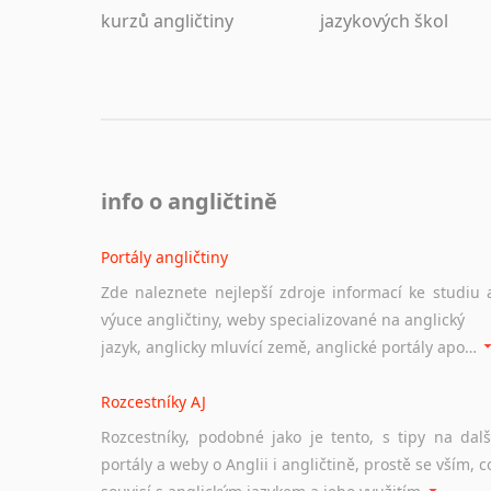
kurzů angličtiny
jazykových škol
info o angličtině
Portály angličtiny
Zde naleznete nejlepší zdroje informací ke studiu 
výuce angličtiny, weby specializované na anglický
jazyk, anglicky mluvící země, anglické portály apod. Rubrika obsahuje zejména komplexní a maximálně kvalitní stránky využitelné ke studiu angličtiny.
Rozcestníky AJ
Rozcestníky, podobné jako je tento, s tipy na dalš
portály a weby o Anglii i angličtině, prostě se vším, c