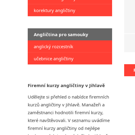
korektury angličtiny
Angličtina pro samouky
anglický rozcestník
učebnice angličtiny
Firemní kurzy angličtiny v Jihlavě
Udělejte si přehled o nabídce firemních
kurzů angličtiny v Jihlavě. Manažeři a
zaměstnanci hodnotili firemní kurzy,
které navštěvovali. V seznamu uvádíme
firemní kurzy angličtiny od nejlépe