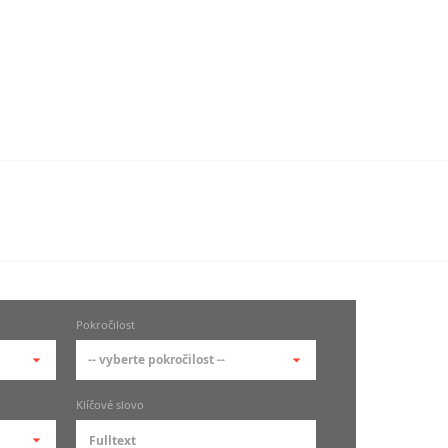
Pokročilost
-- vyberte pokročilost --
-- vyberte pokročilost --
Klíčové slovo
zů
kurz je pro studenty
pokročilosti