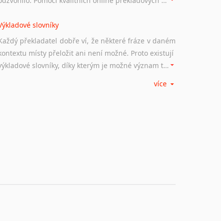
odzvonilo. Pomocí kvalitních online překladových slovníků již nemusíte únavně listovat alfabetickým schématem uspořádání, stačí napsat vstupní frázi a dřív, než řeknete švec, vyskočí vám hledaný výraz.
Výkladové slovníky
Každý překladatel dobře ví, že některé fráze v daném
kontextu místy přeložit ani není možné. Proto existují
výkladové slovníky, díky kterým je možné význam takovýchto frází rozklíčovat.
více
Srovnávací slovníky
Úkolem srovnávacích slovníků je vyhledat vhodná
synonyma v daném kontextu, aby měl překladatel
široké možnosti záměny slov vždy po ruce.
Korektory pravopisu pro překladatele
Každý dělá chyby a překlepy a kdo tvrdí, že ne, neříká
pravdu. Překladatelé dneška na rozdíl od svých
předchůdců mají možnost využití moderního softwaru, jenž pravopisné, gramatické nebo stylistické chyby a všudypřítomné překlepy dokáže vyhledat a automaticky opravit.