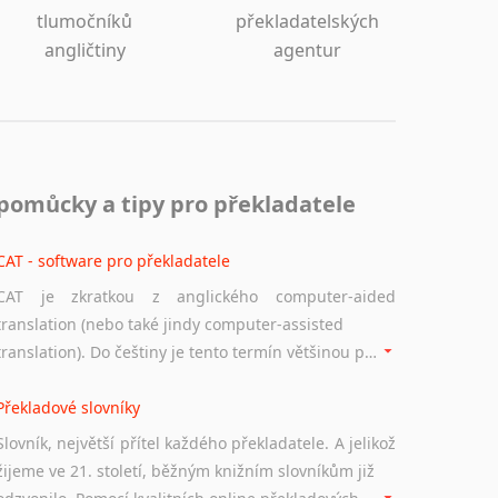
tlumočníků
překladatelských
angličtiny
agentur
pomůcky a tipy pro překladatele
CAT - software pro překladatele
CAT je zkratkou z anglického computer-aided
translation (nebo také jindy computer-assisted
translation). Do češtiny je tento termín většinou překládán jako počítačem podporovaný překlad či překlad podporovaný počítačem. Nástroje CAT ukládají překládané fráze a při dalším překladu vám je automaticky nabízejí, takže se již nemusíte zdržovat s jejich dalším překládáním.
Překladové slovníky
Slovník, největší přítel každého překladatele. A jelikož
žijeme ve 21. století, běžným knižním slovníkům již