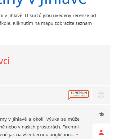
i v Jihlavě. U kurzů jsou uvedeny recenze od
 škole. Kliknutím na mapu zobrazíte seznam
vci
irmy v Jihlavě a okolí. Výuka se může
mě nebo v našich prostorách. Firemní
lekce mohou být zaměřené jak na všeobecnou angličtinu, tak na obchodní angličtinu nebo specifika oboru zaměření Vaší firmy.