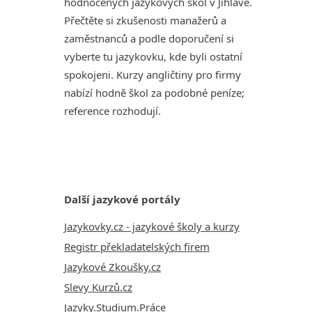
hodnocených jazykových škol v Jihlavě.
Přečtěte si zkušenosti manažerů a
zaměstnanců a podle doporučení si
vyberte tu jazykovku, kde byli ostatní
spokojeni. Kurzy angličtiny pro firmy
nabízí hodně škol za podobné peníze;
reference rozhodují.
Další jazykové portály
Jazykovky.cz - jazykové školy a kurzy
Registr překladatelských firem
Jazykové Zkoušky.cz
Slevy Kurzů.cz
Jazyky.Studium.Práce