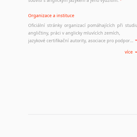
souvisí s anglickým jazykem a jeho využitím.
Organizace a instituce
Oficiální stránky organizací pomáhajících při studi
angličtiny, práci v anglicky mluvících zemích,
jazykové certifikační autority, asociace pro podporu jazykového vzdělávání ad.
více
Diskusní fórum
Ať už se jedná o česká diskusní fóra o anglické
jazyce nebo světová diskusní fóra na téma angličtiny
nebo prostě jen "pokec" v angličtině na různá témata, vše naleznete v této rubrice.