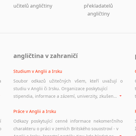
učitelů angličtiny
překladatelů
angličtiny
angličtina v zahraničí
Studium v Anglii a Irsku
a
Soubor odkazů užitečných všem, kteří uvažují o
studiu v Anglii či Irsku. Organizace poskytující
stipendia, informace a zázemí, univerzity, zkušenosti studentů.
Práce v Anglii a Irsku
í
Odkazy poskytující cenné informace nekomerčního
o
charakteru o práci v zemích Britského souostroví - v