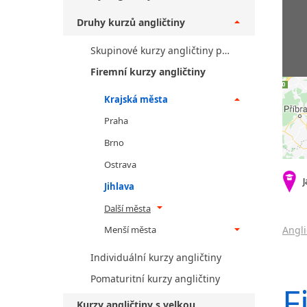
Druhy kurzů angličtiny
Skupinové kurzy angličtiny pro veřejnost
Firemní kurzy angličtiny
Krajská města
Praha
Brno
Ostrava
J
Jihlava
Další města
Menší města
Angli
Individuální kurzy angličtiny
Pomaturitní kurzy angličtiny
F
Kurzy angličtiny s velkou