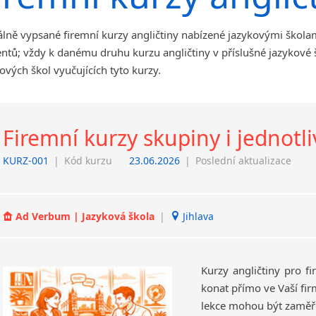
angličtiny
Jihlava
lně vypsané firemní kurzy angličtiny nabízené jazykovými školam
malá města podle abecedy
ntů; vždy k danému druhu kurzu angličtiny v příslušné jazykové
Chomutov
ových škol vyučujících tyto kurzy.
Chrudim
Děčín
Hodonín
Klatovy
Firemní kurzy skupiny i jednotli
Kolín
KURZ-001
|
Kód kurzu
23.06.2026
|
Poslední aktualizace
Most
Prostějov
Sedlčany
Ad Verbum | Jazyková škola
|
Jihlava
Tišnov
Vysoká nad Labem
Kurzy angličtiny pro f
konat přímo ve Vaší fir