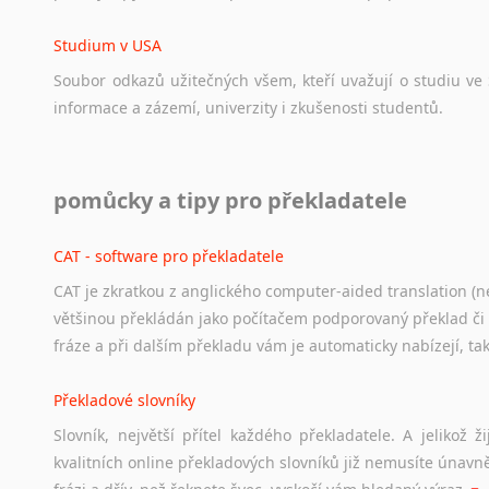
Studium v USA
Soubor
odkazů
užitečných
všem,
kteří
uvažují
o
studiu
ve
informace
a
zázemí,
univerzity
i
zkušenosti
studentů.
Práce v USA
pomůcky a tipy pro překladatele
Odkazy
poskytující
cenné
informace
nekomerčního
charak
hledat
práci
na
internetu
případně
osobní
zkušenosti
ostat
CAT - software pro překladatele
CAT je zkratkou z anglického computer-aided translation (ne
Studium v Austrálii
většinou překládán jako počítačem podporovaný překlad či
Soubor
odkazů
užitečných
všem,
kteří
uvažují
o
studiu
v
Aus
fráze a při dalším překladu vám je automaticky nabízejí, ta
a
zázemí,
australské
univerzity
a
samozřejmě
i
osobní
zkuš
Překladové slovníky
Práce v Austrálii
Slovník, největší přítel každého překladatele. A jelikož
Odkazy
poskytující
cenné
informace
nekomerčního
charak
kvalitních online překladových slovníků již nemusíte únavn
hledat
práci
na
internetu
případně
osobní
zkušenosti
ostat