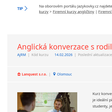
Na oborovém portálu Jazykovky.cz najdet
TIP
kurzy
>
Firemní kurzy angličtiny
|
Firemní
Anglická konverzace s rod
AjRM
|
Kód kurzu
14.02.2026
|
Poslední aktualizac
Lanquest s.r.o.
|
Olomouc
Kurz konve
je ideální 