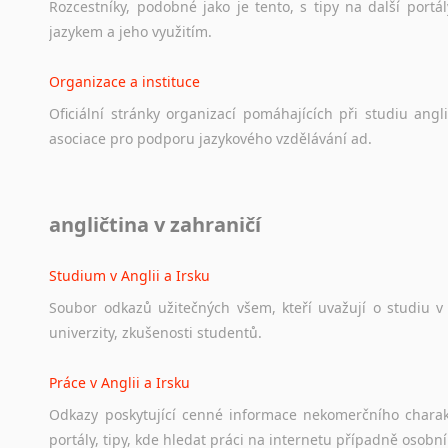
Rozcestníky,
podobné
jako
je
tento,
s
tipy
na
další
portál
jazykem
a
jeho
využitím.
Organizace a instituce
Oficiální
stránky
organizací
pomáhajících
při
studiu
angli
asociace
pro
podporu
jazykového
vzdělávání
ad.
Diskusní fórum
angličtina v zahraničí
Ať
už
se
jedná
o
česká
diskusní
fóra
o
anglickém
jazyce
n
angličtině
na
různá
témata,
vše
naleznete
v
této
rubrice.
Studium v Anglii a Irsku
Soubor
odkazů
užitečných
všem,
kteří
uvažují
o
studiu
v
univerzity,
zkušenosti
studentů.
Práce v Anglii a Irsku
Odkazy
poskytující
cenné
informace
nekomerčního
chara
portály,
tipy,
kde
hledat
práci
na
internetu
případně
osobní