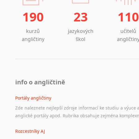
190
23
110
kurzů
jazykových
učitelů
angličtiny
škol
angličtin
info o angličtině
Portály angličtiny
Zde
naleznete
nejlepší
zdroje
informací
ke
studiu
a
výuce
anglické
portály
apod.
Rubrika
obsahuje
zejména
komplexn
Rozcestníky AJ