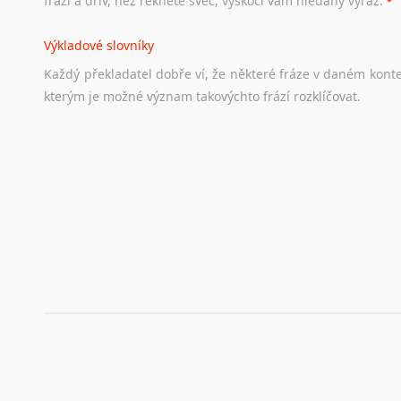
frázi a dřív, než řeknete švec, vyskočí vám hledaný výraz.
Životopis v angličtině
Výkladové slovníky
Hledáte-li
si
práci
v
zahraničí,
bez
životopisu
v
angličtině
s
Každý
překladatel
dobře
ví,
že
některé
fráze
v
daném
kont
stejná
obecná
pravidla,
jako
pro
český
životopis.
Tak
dost
ot
kterým
je
možné
význam
takovýchto
frází
rozklíčovat.
Srovnávací slovníky
Úkolem
srovnávacích
slovníků
je
vyhledat
vhodná
synony
vždy
po
ruce.
Korektory pravopisu pro překladatele
Každý dělá chyby a překlepy a kdo tvrdí, že ne, neříká p
využití moderního softwaru, jenž pravopisné, gramatické n
automaticky opravit.
Rady a návody pro překladatele
Toužíte započít překladatelskou dráhu, ale nevíte, jak na 