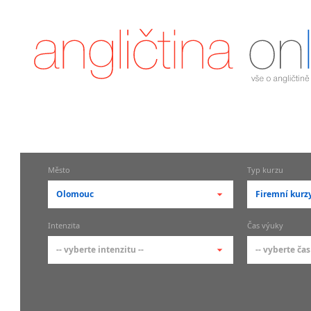
Město
Typ kurzu
Olomouc
Firemní kurz
-- vyberte město --
-- vyberte 
Intenzita
Čas výuky
pražské městské části
základní 
-- vyberte intenzitu --
-- vyberte čas
Praha
Kurzy a
skupin
Praha 1
-- vyberte intenzitu --
-- vyberte
Individ
Praha 2
1-2 hodiny týdně
Ranní (zač
Firemní