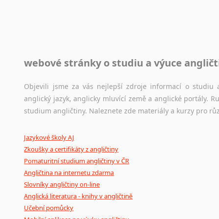
raději kvůli osobnímu perfekcionismu, vlastnosti každému p
raději zkontrolovat? V takovém případě jste na správném mí
Jazykové korpusy
webové stránky o studiu a výuce angličt
Jazykový korpus je elektronický soubor autentických tex
korpusů, jež umožňují třeba vyhledávání slov a slovních spo
původního zdroje textu.
Objevili jsme za vás nejlepší zdroje informací o studi
anglický jazyk, anglicky mluvící země a anglické portály.
Ostatní pomůcky pro překladatele
studium angličtiny. Naleznete zde materiály a kurzy pro rů
Mix
pomůcek,
jež
mají
potenciál
pomoci
překladateli
v
je
Jazykové školy AJ
poradny
a
pravidla
pravopisu
nebo
stylistické
příručky.
Zkoušky a certifikáty z angličtiny
Pomaturitní studium angličtiny v ČR
Angličtina na internetu zdarma
Slovníky angličtiny on-line
Anglická literatura - knihy v angličtině
Učební pomůcky