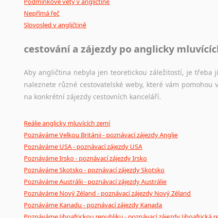
Podmínkové věty v angličtině
Nepřímá řeč
Slovosled v angličtině
cestování a zájezdy po anglicky mluvící
Aby angličtina nebyla jen teoretickou záležitostí, je třeba j
naleznete různé cestovatelské weby, které vám pomohou vy
na konkrétní zájezdy cestovních kanceláří.
Reálie anglicky mluvících zemí
Poznáváme Velkou Británii - poznávací zájezdy Anglie
Poznáváme USA - poznávací zájezdy USA
Poznáváme Irsko - poznávací zájezdy Irsko
Poznáváme Skotsko - poznávací zájezdy Skotsko
Poznáváme Austrálii - poznávací zájezdy Austrálie
Poznáváme Nový Zéland - poznávací zájezdy Nový Zéland
Poznáváme Kanadu - poznávací zájezdy Kanada
Poznáváme Jihoafrickou republiku - poznávací zájezdy Jihoafrická r