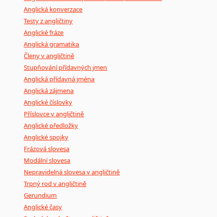
Anglická konverzace
Testy z angličtiny
Anglické fráze
Anglická gramatika
Členy v angličtině
Stupňování přídavných jmen
Anglická přídavná jména
Anglická zájmena
Anglické číslovky
Příslovce v angličtině
Anglické předložky
Anglické spojky
Frázová slovesa
Modální slovesa
Nepravidelná slovesa v angličtině
Trpný rod v angličtině
Gerundium
Anglické časy