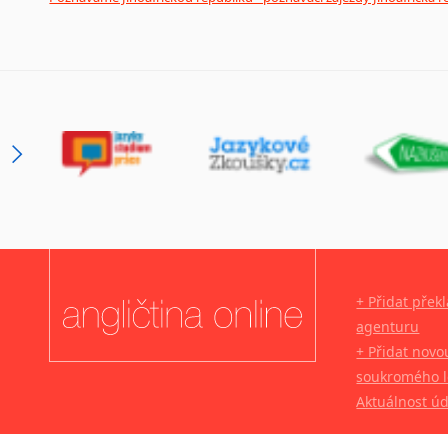
+ Přidat přek
agenturu
+ Přidat novo
soukromého l
Aktuálnost ú