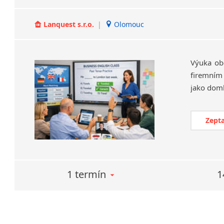
Lanquest s.r.o.
|
Olomouc
Výuka ob
firemním
Zepta
1 termín
1