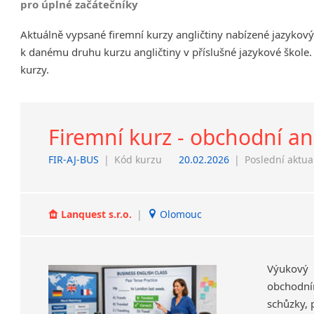
pro úplné začátečníky
Chrudim
Aktuálně vypsané firemní kurzy angličtiny nabízené jazykov
Děčín
k danému druhu kurzu angličtiny v příslušné jazykové škole.
Hodonín
kurzy.
Klatovy
Kolín
Most
Prostějov
Firemní kurz - obchodní an
Sedlčany
FIR-AJ-BUS
|
Kód kurzu
20.02.2026
|
Poslední aktua
Tišnov
Vysoká nad Labem
Lanquest s.r.o.
|
Olomouc
Výukový
obchodní