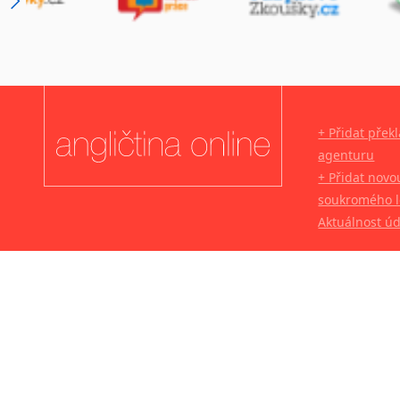
+ Přidat přek
agenturu
+ Přidat novo
soukromého l
Aktuálnost ú