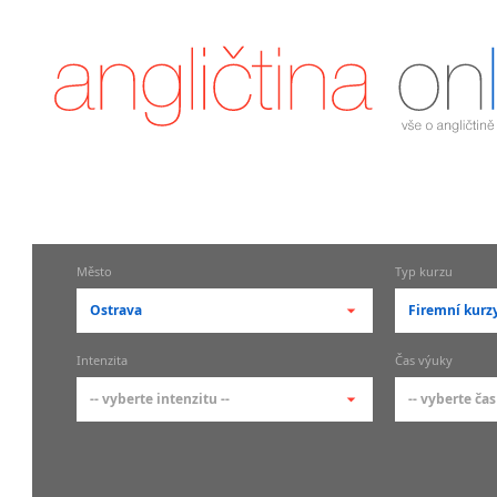
Město
Typ kurzu
Ostrava
Firemní kurz
-- vyberte město --
-- vyberte 
Intenzita
Čas výuky
pražské městské části
základní 
-- vyberte intenzitu --
-- vyberte čas
Praha
Kurzy a
skupin
Praha 1
-- vyberte intenzitu --
-- vyberte
Individ
Praha 2
1-2 hodiny týdně
Ranní (zač
Firemní