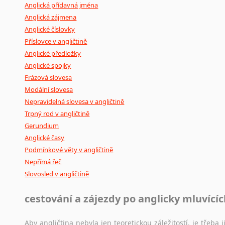
Anglická přídavná jména
Anglická zájmena
Anglické číslovky
Příslovce v angličtině
Anglické předložky
Anglické spojky
Frázová slovesa
Modální slovesa
Nepravidelná slovesa v angličtině
Trpný rod v angličtině
Gerundium
Anglické časy
Podmínkové věty v angličtině
Nepřímá řeč
Slovosled v angličtině
cestování a zájezdy po anglicky mluvící
Aby angličtina nebyla jen teoretickou záležitostí, je třeba j