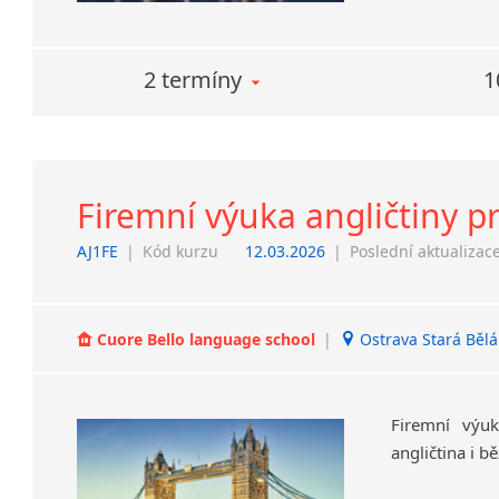
2 termíny
1
Firemní výuka angličtiny 
AJ1FE
|
Kód kurzu
12.03.2026
|
Poslední aktualizac
Cuore Bello language school
|
Ostrava Stará Bělá
Firemní
výu
angličtina
i
bě