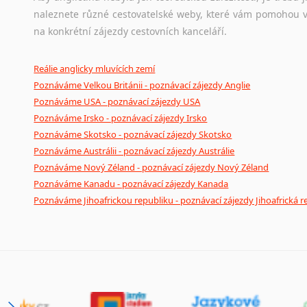
naleznete různé cestovatelské weby, které vám pomohou vy
na konkrétní zájezdy cestovních kanceláří.
Reálie anglicky mluvících zemí
Poznáváme Velkou Británii - poznávací zájezdy Anglie
Poznáváme USA - poznávací zájezdy USA
Poznáváme Irsko - poznávací zájezdy Irsko
Poznáváme Skotsko - poznávací zájezdy Skotsko
Poznáváme Austrálii - poznávací zájezdy Austrálie
Poznáváme Nový Zéland - poznávací zájezdy Nový Zéland
Poznáváme Kanadu - poznávací zájezdy Kanada
Poznáváme Jihoafrickou republiku - poznávací zájezdy Jihoafrická r