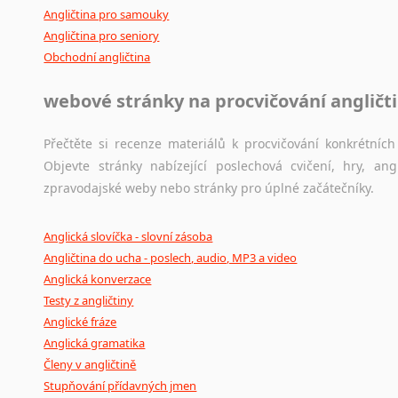
Angličtina pro samouky
Angličtina pro seniory
Obchodní angličtina
webové stránky na procvičování angličt
Přečtěte si recenze materiálů k procvičování konkrétních 
Objevte stránky nabízející poslechová cvičení, hry, a
zpravodajské weby nebo stránky pro úplné začátečníky.
Anglická slovíčka - slovní zásoba
Angličtina do ucha - poslech, audio, MP3 a video
Anglická konverzace
Testy z angličtiny
Anglické fráze
Anglická gramatika
Členy v angličtině
Stupňování přídavných jmen