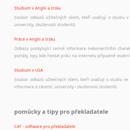
angličtině
na
různá
témata,
vše
naleznete
v
této
rubrice.
Studium v Anglii a Irsku
Soubor
odkazů
užitečných
všem,
kteří
uvažují
o
studiu
v
univerzity,
zkušenosti
studentů.
Práce v Anglii a Irsku
Odkazy
poskytující
cenné
informace
nekomerčního
chara
portály,
tipy,
kde
hledat
práci
na
internetu
případně
osobní
Studium v USA
Soubor
odkazů
užitečných
všem,
kteří
uvažují
o
studiu
ve
informace
a
zázemí,
univerzity
i
zkušenosti
studentů.
Práce v USA
pomůcky a tipy pro překladatele
Odkazy
poskytující
cenné
informace
nekomerčního
charak
hledat
práci
na
internetu
případně
osobní
zkušenosti
ostat
CAT - software pro překladatele