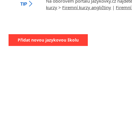
Na oborovém portálu Jazykovky.cz najdet
TIP
kurzy
>
Firemní kurzy angličtiny
|
Firemní
Přidat novou jazykovou školu