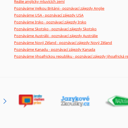
Reálie anglicky mluvících zemí
Poznáváme Velkou Británii - poznávací zájezdy Anglie
Poznáváme USA - poznávací zájezdy USA
Poznáváme Irsko - poznávací zájezdy Irsko
Poznáváme Skotsko - poznávací zájezdy Skotsko
Poznáváme Austrálii - poznávací zájezdy Austrálie
Poznáváme Nový Zéland - poznávací zájezdy Nový Zéland
Poznáváme Kanadu - poznávací zájezdy Kanada
Poznáváme Jihoafrickou republiku - poznávací zájezdy Jihoafrická r