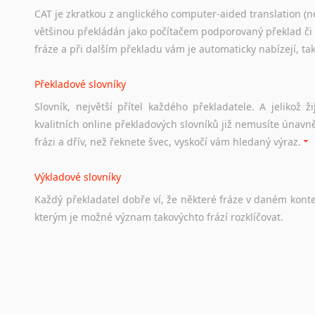
CAT je zkratkou z anglického computer-aided translation (ne
Studium v Austrálii
většinou překládán jako počítačem podporovaný překlad či
Soubor
odkazů
užitečných
všem,
kteří
uvažují
o
studiu
v
Aus
fráze a při dalším překladu vám je automaticky nabízejí, ta
a
zázemí,
australské
univerzity
a
samozřejmě
i
osobní
zkuš
Překladové slovníky
Práce v Austrálii
Slovník, největší přítel každého překladatele. A jelikož
Odkazy
poskytující
cenné
informace
nekomerčního
charak
kvalitních online překladových slovníků již nemusíte únavn
hledat
práci
na
internetu
případně
osobní
zkušenosti
ostat
frázi a dřív, než řeknete švec, vyskočí vám hledaný výraz.
Životopis v angličtině
Výkladové slovníky
Hledáte-li
si
práci
v
zahraničí,
bez
životopisu
v
angličtině
s
Každý
překladatel
dobře
ví,
že
některé
fráze
v
daném
kont
stejná
obecná
pravidla,
jako
pro
český
životopis.
Tak
dost
ot
kterým
je
možné
význam
takovýchto
frází
rozklíčovat.
Srovnávací slovníky
Úkolem
srovnávacích
slovníků
je
vyhledat
vhodná
synony
vždy
po
ruce.