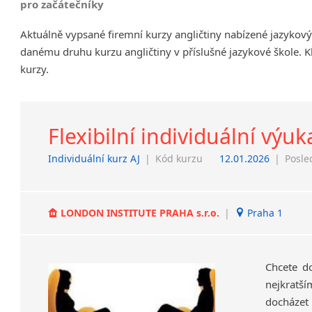
pro začátečníky
Chrudim
Aktuálně vypsané firemní kurzy angličtiny nabízené jazykov
Děčín
danému druhu kurzu angličtiny v příslušné jazykové škole. K
Hodonín
kurzy.
Klatovy
Kolín
Most
Prostějov
Flexibilní individuální výuk
Sedlčany
Individuální kurz AJ
|
Kód kurzu
12.01.2026
|
Posle
Tišnov
Vysoká nad Labem
LONDON INSTITUTE PRAHA s.r.o.
|
Praha 1
Chcete d
nejkratší