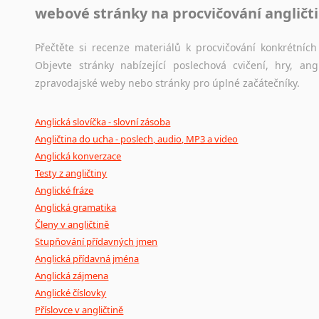
webové stránky na procvičování angličt
Přečtěte si recenze materiálů k procvičování konkrétních 
Objevte stránky nabízející poslechová cvičení, hry, a
zpravodajské weby nebo stránky pro úplné začátečníky.
Anglická slovíčka - slovní zásoba
Angličtina do ucha - poslech, audio, MP3 a video
Anglická konverzace
Testy z angličtiny
Anglické fráze
Anglická gramatika
Členy v angličtině
Stupňování přídavných jmen
Anglická přídavná jména
Anglická zájmena
Anglické číslovky
Příslovce v angličtině