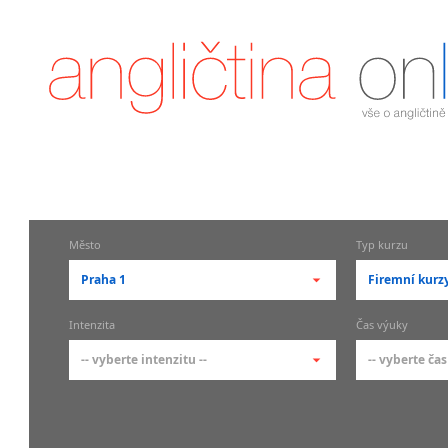
Město
Typ kurzu
Praha 1
Firemní kurz
-- vyberte město --
-- vyberte 
Intenzita
Čas výuky
pražské městské části
základní 
-- vyberte intenzitu --
-- vyberte čas
Praha
Kurzy a
skupin
Praha 1
-- vyberte intenzitu --
-- vyberte
Individ
Praha 2
1-2 hodiny týdně
Ranní (zač
Firemní