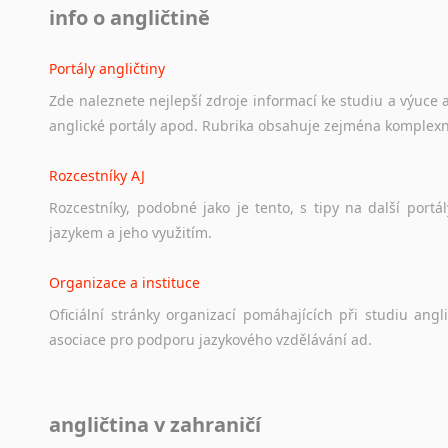
info o angličtině
Portály angličtiny
Zde
naleznete
nejlepší
zdroje
informací
ke
studiu
a
výuce
anglické
portály
apod.
Rubrika
obsahuje
zejména
komplexn
Rozcestníky AJ
Rozcestníky,
podobné
jako
je
tento,
s
tipy
na
další
portál
jazykem
a
jeho
využitím.
Organizace a instituce
Oficiální
stránky
organizací
pomáhajících
při
studiu
angli
asociace
pro
podporu
jazykového
vzdělávání
ad.
Diskusní fórum
angličtina v zahraničí
Ať
už
se
jedná
o
česká
diskusní
fóra
o
anglickém
jazyce
n