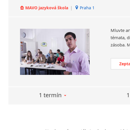
MAVO jazyková škola
|
Praha 1
Mluvte an
témata, d
Zepta
1 termín
1