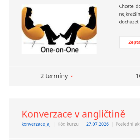
Chcete d
nejkratší
Zepta
2 termíny
1
Konverzace v angličtině
konverzace_aj
|
Kód kurzu
27.07.2026
|
Poslední ak