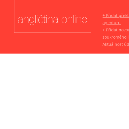
+ Přidat přek
agenturu
+ Přidat novo
soukromého l
Aktuálnost ú