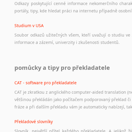
Odkazy
poskytující
cenné
informace
nekomerčního
chara
portály,
tipy,
kde
hledat
práci
na
internetu
případně
osobní
Studium v USA
Soubor
odkazů
užitečných
všem,
kteří
uvažují
o
studiu
ve
informace
a
zázemí,
univerzity
i
zkušenosti
studentů.
Práce v USA
pomůcky a tipy pro překladatele
Odkazy
poskytující
cenné
informace
nekomerčního
charak
hledat
práci
na
internetu
případně
osobní
zkušenosti
ostat
CAT - software pro překladatele
CAT je zkratkou z anglického computer-aided translation (ne
Studium v Austrálii
většinou překládán jako počítačem podporovaný překlad či
Soubor
odkazů
užitečných
všem,
kteří
uvažují
o
studiu
v
Aus
fráze a při dalším překladu vám je automaticky nabízejí, ta
a
zázemí,
australské
univerzity
a
samozřejmě
i
osobní
zkuš
Překladové slovníky
Práce v Austrálii
Slovník, největší přítel každého překladatele. A jelikož