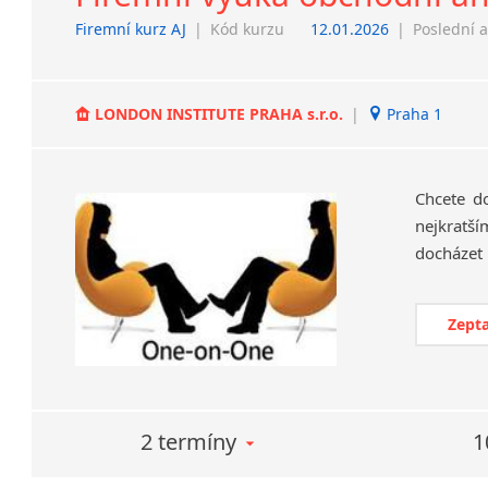
Firemní kurz AJ
|
Kód kurzu
12.01.2026
|
Poslední a
LONDON INSTITUTE PRAHA s.r.o.
|
Praha 1
Chcete d
nejkratší
Zepta
2 termíny
1