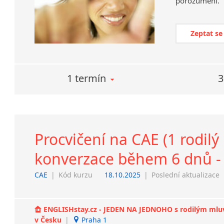
porozumění.
Zeptat se
1 termín
3
Procvičení na CAE (1 rodilý
konverzace během 6 dnů - 
CAE
|
Kód kurzu
18.10.2025
|
Poslední aktualizace
ENGLISHstay.cz - JEDEN NA JEDNOHO s rodilým mluvčí
v Česku
|
Praha 1