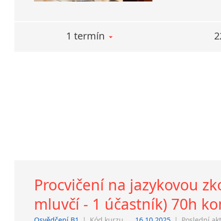
1 termín
2
Procvičení na jazykovou z
mluvčí - 1 účastník) 70h k
Osvědčení B1
|
Kód kurzu
16.10.2025
|
Poslední ak