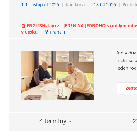
1-1 - listopad 2026
|
Kód kurzu
18.04.2026
|
Posled
ENGLISHstay.cz - JEDEN NA JEDNOHO s rodilým mluvčí
v Česku
|
Praha 1
Individuá
nichž se 
Zepta
4 termíny
2