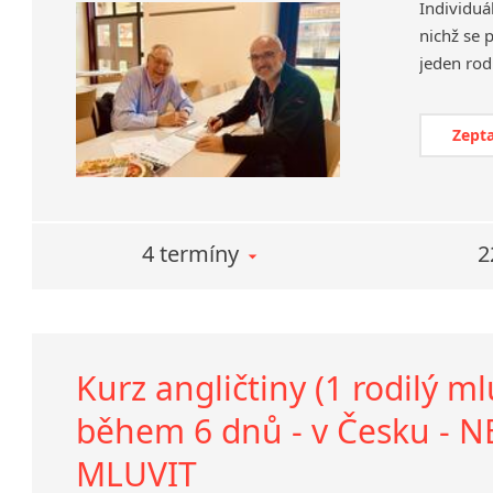
Individuá
nichž se 
Zepta
4 termíny
2
Kurz angličtiny (1 rodilý m
během 6 dnů - v Česku - 
MLUVIT