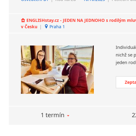
ENGLISHstay.cz - JEDEN NA JEDNOHO s rodilým mluvčí
v Česku
|
Praha 1
Individuá
nichž se 
Zepta
1 termín
2