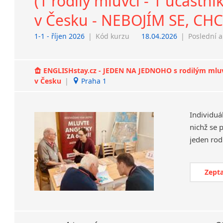
(1 rodilý mluvčí - 1 účast
v Česku - NEBOJÍM SE, C
1-1 - říjen 2026
|
Kód kurzu
18.04.2026
|
Poslední a
ENGLISHstay.cz - JEDEN NA JEDNOHO s rodilým mluvčí
v Česku
|
Praha 1
Individuá
nichž se 
Zepta