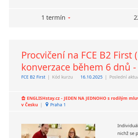
1 termín
2
Procvičení na FCE B2 First (
konverzace během 6 dnů - 
FCE B2 First
|
Kód kurzu
16.10.2025
|
Poslední aktu
ENGLISHstay.cz - JEDEN NA JEDNOHO s rodilým mluvčí
v Česku
|
Praha 1
Individuá
nichž se 