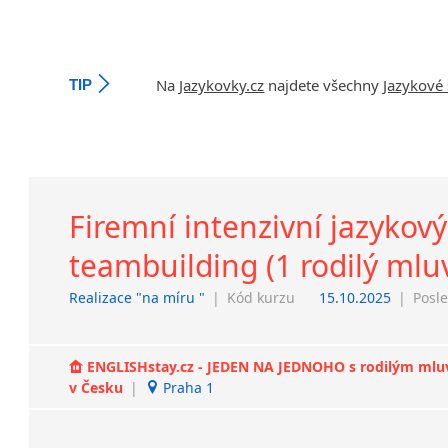
Na
Jazykovky.cz
najdete všechny
Jazykové 
TIP
Firemní intenzivní jazykový
teambuilding (1 rodilý mluv
Realizace "na míru "
|
Kód kurzu
15.10.2025
|
Posle
ENGLISHstay.cz - JEDEN NA JEDNOHO s rodilým mluvčí
v Česku
|
Praha 1