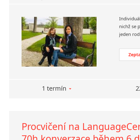
Individuá
nichž se 
Zepta
1 termín
2
Procvičení na LanguageCert 
70h konverzace během 6 dn