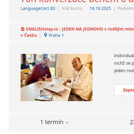
LanguageCert B2
|
Kód kurzu
18.10.2025
|
Poslední
ENGLISHstay.cz - JEDEN NA JEDNOHO s rodilým mluvčí
v Česku
|
Praha 1
Individuá
nichž se 
Zepta
1 termín
2