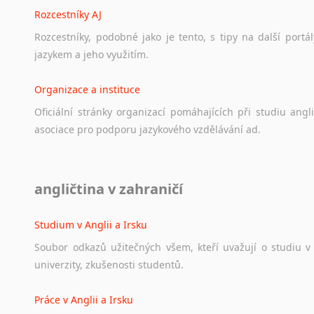
Rozcestníky AJ
Rozcestníky,
podobné
jako
je
tento,
s
tipy
na
další
portál
jazykem
a
jeho
využitím.
Organizace a instituce
Oficiální
stránky
organizací
pomáhajících
při
studiu
angli
asociace
pro
podporu
jazykového
vzdělávání
ad.
Diskusní fórum
angličtina v zahraničí
Ať
už
se
jedná
o
česká
diskusní
fóra
o
anglickém
jazyce
n
angličtině
na
různá
témata,
vše
naleznete
v
této
rubrice.
Studium v Anglii a Irsku
Soubor
odkazů
užitečných
všem,
kteří
uvažují
o
studiu
v
univerzity,
zkušenosti
studentů.
Práce v Anglii a Irsku