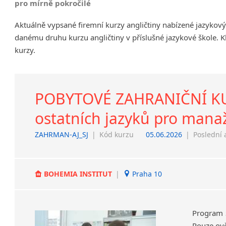
pro mírně pokročilé
Chrudim
Aktuálně vypsané firemní kurzy angličtiny nabízené jazykov
Děčín
danému druhu kurzu angličtiny v příslušné jazykové škole. K
Hodonín
kurzy.
Klatovy
Kolín
Most
Prostějov
POBYTOVÉ ZAHRANIČNÍ KURZ
Sedlčany
ostatních jazyků pro manaž
Tišnov
Vysoká nad Labem
ZAHRMAN-AJ_SJ
|
Kód kurzu
05.06.2026
|
Poslední 
BOHEMIA INSTITUT
|
Praha 10
Program 
Pouze ově