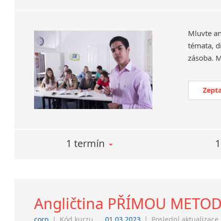
Mluvte an
témata, d
Zepta
1 termín
1
Angličtina PŘÍMOU METOD
corp
|
Kód kurzu
01.03.2023
|
Poslední aktualizace