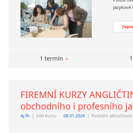
Zepta
1 termín
1
FIREMNÍ KURZY ANGLIČTINY
obchodního i profesního j
Aj fir
|
Kód kurzu
08.01.2026
|
Poslední aktualizace