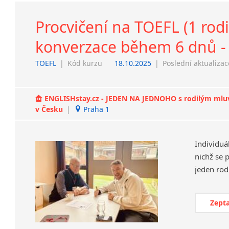
Procvičení na TOEFL (1 rodi
konverzace během 6 dnů - 
TOEFL
|
Kód kurzu
18.10.2025
|
Poslední aktualizac
ENGLISHstay.cz - JEDEN NA JEDNOHO s rodilým mluvčí
v Česku
|
Praha 1
Individuá
nichž se 
Zepta