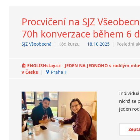
Procvičení na SJZ Všeobecná
70h konverzace během 6 dn
SJZ Všeobecná
|
Kód kurzu
18.10.2025
|
Poslední a
ENGLISHstay.cz - JEDEN NA JEDNOHO s rodilým mluvčí
v Česku
|
Praha 1
Individuá
nichž se 
Zepta