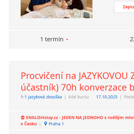
Zepta
1 termín
2
Procvičení na JAZYKOVOU Z
účastník) 70h konverzace 
1-1 jazyková zkouška
|
Kód kurzu
17.10.2025
|
Posl
ENGLISHstay.cz - JEDEN NA JEDNOHO s rodilým mluvčí
v Česku
|
Praha 1