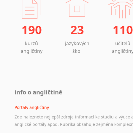
190
23
110
kurzů
jazykových
učitelů
angličtiny
škol
angličtin
info o angličtině
Portály angličtiny
Zde
naleznete
nejlepší
zdroje
informací
ke
studiu
a
výuce
anglické
portály
apod.
Rubrika
obsahuje
zejména
komplexn