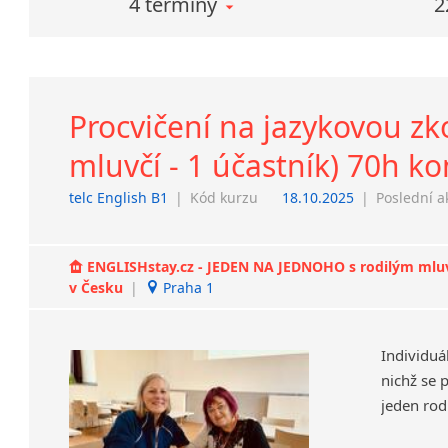
4 termíny
2
Procvičení na jazykovou zko
mluvčí - 1 účastník) 70h k
telc English B1
|
Kód kurzu
18.10.2025
|
Poslední a
ENGLISHstay.cz - JEDEN NA JEDNOHO s rodilým mluvčí
v Česku
|
Praha 1
Individuá
nichž se 