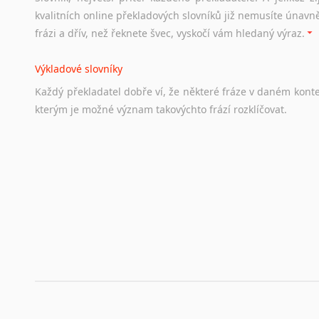
Odkazy
poskytující
cenné
informace
nekomerčního
charak
kvalitních online překladových slovníků již nemusíte únavn
hledat
práci
na
internetu
případně
osobní
zkušenosti
ostat
frázi a dřív, než řeknete švec, vyskočí vám hledaný výraz.
Životopis v angličtině
Výkladové slovníky
Hledáte-li
si
práci
v
zahraničí,
bez
životopisu
v
angličtině
s
Každý
překladatel
dobře
ví,
že
některé
fráze
v
daném
kont
stejná
obecná
pravidla,
jako
pro
český
životopis.
Tak
dost
ot
kterým
je
možné
význam
takovýchto
frází
rozklíčovat.
Srovnávací slovníky
Úkolem
srovnávacích
slovníků
je
vyhledat
vhodná
synony
vždy
po
ruce.
Korektory pravopisu pro překladatele
Každý dělá chyby a překlepy a kdo tvrdí, že ne, neříká p
využití moderního softwaru, jenž pravopisné, gramatické n
automaticky opravit.