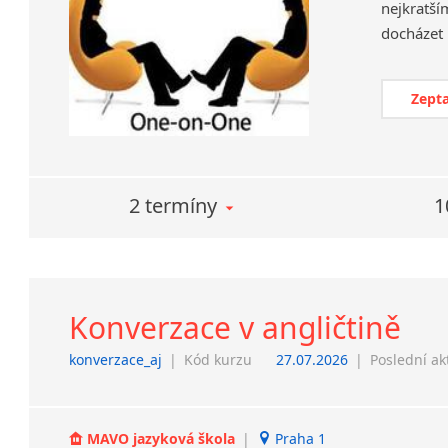
nejkratší
Zepta
2 termíny
1
Konverzace v angličtině
konverzace_aj
|
Kód kurzu
27.07.2026
|
Poslední ak
MAVO jazyková škola
|
Praha 1