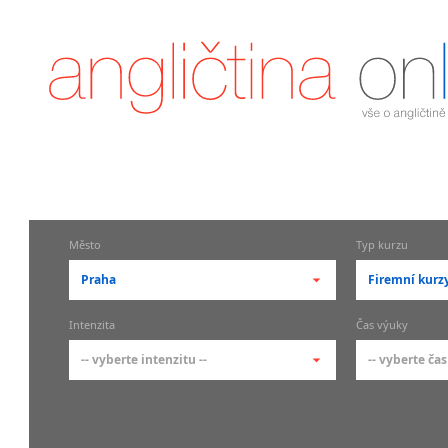
Město
Typ kurzu
Praha
Firemní kurz
-- vyberte město --
-- vyberte 
Intenzita
Čas výuky
pražské městské části
základní 
-- vyberte intenzitu --
-- vyberte čas
Praha
Kurzy a
skupin
Praha 1
-- vyberte intenzitu --
-- vyberte
Individ
Praha 2
1-2 hodiny týdně
Ranní (zač
Firemní