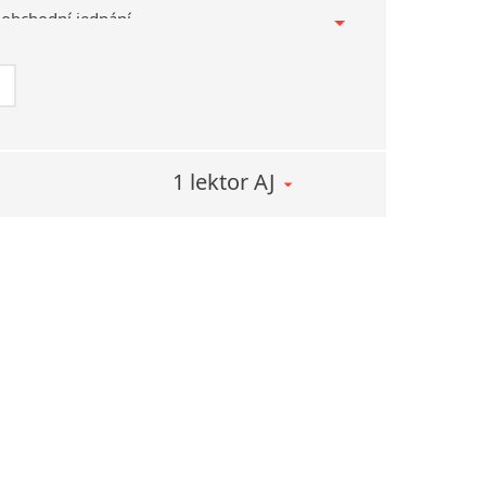
– obchodní jednání
y
 s angličtinou potřebnou ve výrobě, službách,
heologii, se zvířaty
čí – humanitní, hudba, technické směry
1 lektor AJ