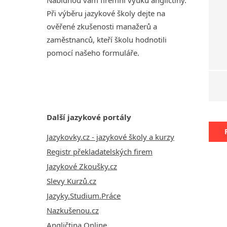
Nabídnou vám firemní výuku angličtiny.
Při výběru jazykové školy dejte na
ověřené zkušenosti manažerů a
zaměstnanců, kteří školu hodnotili
pomocí našeho formuláře.
Další jazykové portály
Jazykovky.cz - jazykové školy a kurzy
Registr překladatelských firem
Jazykové Zkoušky.cz
Slevy Kurzů.cz
Jazyky.Studium.Práce
Nazkušenou.cz
Angličtina Online