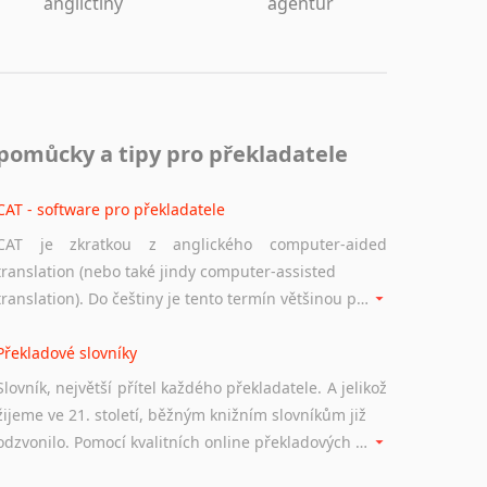
angličtiny
agentur
pomůcky a tipy pro překladatele
CAT - software pro překladatele
CAT je zkratkou z anglického computer-aided
translation (nebo také jindy computer-assisted
translation). Do češtiny je tento termín většinou překládán jako počítačem podporovaný překlad či překlad podporovaný počítačem. Nástroje CAT ukládají překládané fráze a při dalším překladu vám je automaticky nabízejí, takže se již nemusíte zdržovat s jejich dalším překládáním.
Překladové slovníky
Slovník, největší přítel každého překladatele. A jelikož
žijeme ve 21. století, běžným knižním slovníkům již
odzvonilo. Pomocí kvalitních online překladových slovníků již nemusíte únavně listovat alfabetickým schématem uspořádání, stačí napsat vstupní frázi a dřív, než řeknete švec, vyskočí vám hledaný výraz.