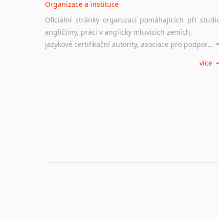
Organizace a instituce
Oficiální stránky organizací pomáhajících při studi
angličtiny, práci v anglicky mluvících zemích,
jazykové certifikační autority, asociace pro podporu jazykového vzdělávání ad.
více
Diskusní fórum
Ať už se jedná o česká diskusní fóra o anglické
jazyce nebo světová diskusní fóra na téma angličtiny
nebo prostě jen "pokec" v angličtině na různá témata, vše naleznete v této rubrice.