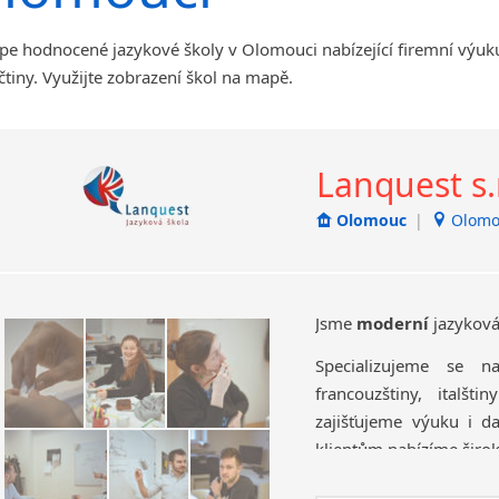
Jihlava
pe hodnocené jazykové školy v Olomouci nabízející firemní výuku
malá města podle abecedy
čtiny. Využijte zobrazení škol na mapě.
Chomutov
Chrudim
Děčín
Hodonín
Lanquest s.r
Klatovy
Olomouc
|
Olomo
Kolín
Most
Prostějov
Sedlčany
Jsme
moderní
jazyková
Tišnov
Specializujeme se na
Vysoká nad Labem
francouzštiny, italš
zajišťujeme výuku i d
klientům nabízíme širo
Dokážeme se přiz