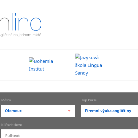
Město
Typ kurzu
Olomouc
Firemní výuka angličtiny
-- vyberte město --
-- vyberte typ výuky --
Klíčové slovo
pražské městské části
základní členění výu