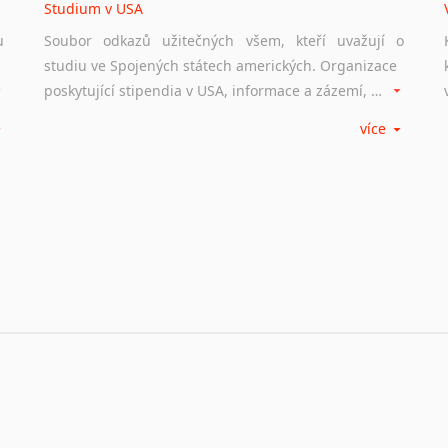
Studium v USA
u
Soubor odkazů užitečných všem, kteří uvažují o
studiu ve Spojených státech amerických. Organizace
poskytující stipendia v USA, informace a zázemí, univerzity i zkušenosti studentů.
více
Práce v USA
m
Odkazy poskytující cenné informace nekomerčního
charakteru o práci ve Spojených státech amerických.
Inzertní portály, tipy, kde hledat práci na internetu případně osobní zkušenosti ostatních.
Studium v Austrálii
Soubor odkazů užitečných všem, kteří uvažují o
studiu v Austrálii a na Novém Zélandě. Organizace
poskytující stipendia, informace a zázemí, australské univerzity a samozřejmě i osobní zkušenosti studentů.
Práce v Austrálii