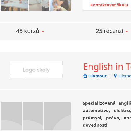
i v individuálním pří
Kontaktovat školu
i preference student
modelovou hodinu, v
o kvalitách lektorů a 
45 kurzů
25 recenzí
perspektivní. Veřejno
některý z probíhající
i zapojit.
English in 
Olomouc
|
Olomo
Specializovaná angli
automotive, elektro
průmysl, právo, ob
dovednosti