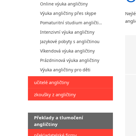
Online výuka angličtiny
Výuka angličtiny přes skype
Nejlé
angli
Pomaturitní studium angličtiny
Intenzivní výuka angličtiny
Jazykové pobyty s angličtinou
Víkendová výuka angličtiny
Prázdninová výuka angličtiny
Výuka angličtiny pro děti
učitelé angličtiny
zkoušky z angličtiny
Překlady a tlumočení
angličtiny
překladatelské firmy