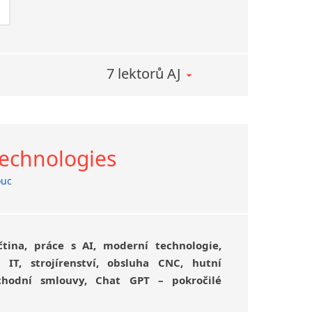
stupu, neboť respektujeme
různé styly učení
ů. V rámci naší nabídky předvedeme firmám
 níž se klienti mohou zdarma přesvědčit
zhodnotit, jestli je pro ně naše spolupráce
7 lektorů AJ
st může za stejným účelem zdarma navštívit
ch kurzů a popř. se do něj v průběhu roku
Technologies
uc
čtina, práce s AI, moderní technologie,
, IT, strojírenství, obsluha CNC, hutní
chodní smlouvy, Chat GPT – pokročilé