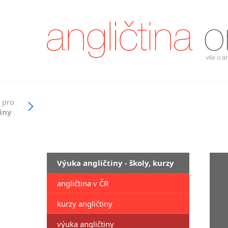
 pro
iny
Výuka angličtiny - školy, kurzy
angličtina v ČR
kurzy angličtiny
výuka angličtiny