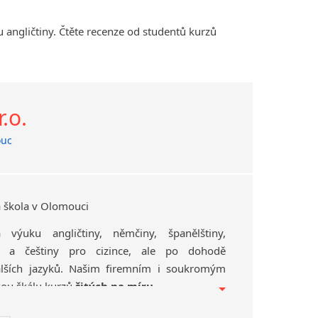
 angličtiny. Čtěte recenze od studentů kurzů
.o.
uc
 škola v Olomouci
 výuku angličtiny, němčiny, španělštiny,
tiny a češtiny pro cizince, ale po dohodě
alších jazyků. Našim firemním i soukromým
kou škálu kurzů
šitých na míru
.
působit v oblasti
specializace
kurzu