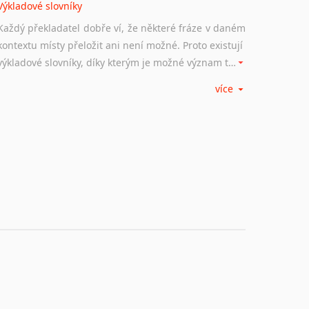
Výkladové slovníky
Každý překladatel dobře ví, že některé fráze v daném
kontextu místy přeložit ani není možné. Proto existují
výkladové slovníky, díky kterým je možné význam takovýchto frází rozklíčovat.
více
Srovnávací slovníky
Úkolem srovnávacích slovníků je vyhledat vhodná
synonyma v daném kontextu, aby měl překladatel
široké možnosti záměny slov vždy po ruce.
Korektory pravopisu pro překladatele
Každý dělá chyby a překlepy a kdo tvrdí, že ne, neříká
pravdu. Překladatelé dneška na rozdíl od svých
předchůdců mají možnost využití moderního softwaru, jenž pravopisné, gramatické nebo stylistické chyby a všudypřítomné překlepy dokáže vyhledat a automaticky opravit.
Rady a návody pro překladatele