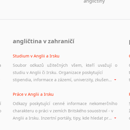
angličtiny
angličtina v zahraničí
Studium v Anglii a Irsku
a
Soubor odkazů užitečných všem, kteří uvažují o
studiu v Anglii či Irsku. Organizace poskytující
stipendia, informace a zázemí, univerzity, zkušenosti studentů.
Práce v Anglii a Irsku
í
Odkazy poskytující cenné informace nekomerčního
o
charakteru o práci v zemích Britského souostroví - v
Anglii a Irsku. Inzertní portály, tipy, kde hledat práci na internetu případně osobní zkušenosti ostatních.