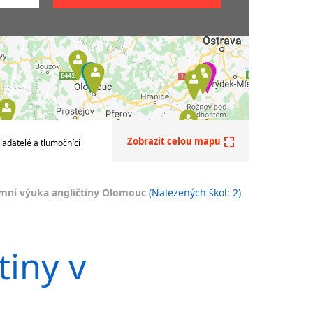
ličtiny
tiny
iny
ine na
s
Zobrazit celou mapu
ladatelé a tlumočníci
ní
emní výuka angličtiny Olomouc
(Nalezených škol: 2)
ličtiny
tiny v
ličtiny