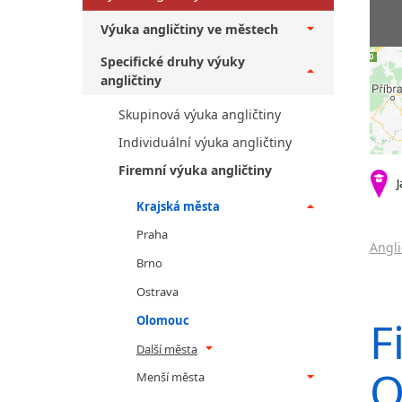
Výuka angličtiny ve městech
Specifické druhy výuky
angličtiny
Skupinová výuka angličtiny
Individuální výuka angličtiny
Firemní výuka angličtiny
J
Krajská města
Praha
Angli
Brno
Ostrava
F
Olomouc
Další města
O
Menší města