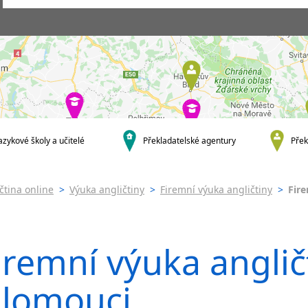
Praha
Skupinová výuka ang
Praha 1
Individuální výuka
angličtiny
Praha 2
Firemní výuka anglič
Praha 4
Online výuka angličt
Praha 5
Výuka angličtiny onl
Praha 6
PC
Praha 10
Výuka angličtiny pře
krajská města
skype
azykové školy a učitelé
Překladatelské agentury
Přek
Brno
JŠ nabízející intenziv
výuku
Ostrava
Pomaturitní studium
Plzeň
čtina online
>
Výuka angličtiny
>
Firemní výuka angličtiny
>
Fir
angličtiny
Liberec
Jazykové pobyty s
Olomouc
angličtinou
Hradec Králové
Víkendová výuka ang
iremní výuka anglič
České Budějovice
Intenzivní výuka ang
Pardubice
lomouci
Zlín
Karlovy Vary