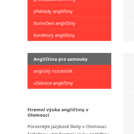
překlady angličtiny
tlumočení angličtiny
korektury angličtiny
Angličtina pro samouky
anglický rozcestník
učebnice angličtiny
Firemní výuka angličtiny v
Olomouci
Porovnejte jazykové školy v Olomouci.