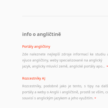
info o angličtině
Portály angličtiny
Zde naleznete nejlepší zdroje informací ke studiu 
výuce angličtiny, weby specializované na anglický
jazyk, anglicky mluvící země, anglické portály apod. Rubrika obsahuje zejména komplexní a maximálně kvalitní stránky využitelné ke studiu angličtiny.
Rozcestníky AJ
Rozcestníky, podobné jako je tento, s tipy na dalš
portály a weby o Anglii i angličtině, prostě se vším, c
souvisí s anglickým jazykem a jeho využitím.