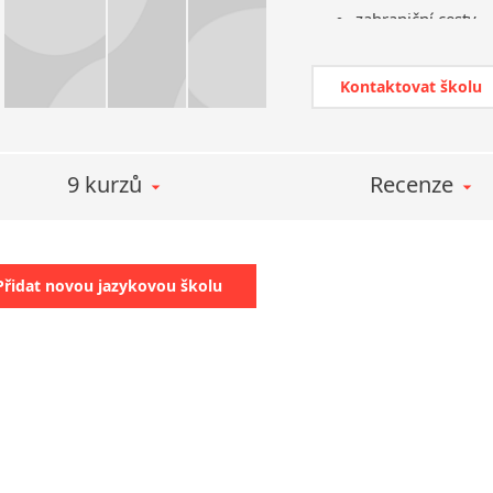
zahraniční cesty 
semináře, veletrh
práce v zahraničí
Kontaktovat školu
pečovatelství
v zemědělství, arc
studium v zahrani
9 kurzů
Recenze
Přidat novou jazykovou školu