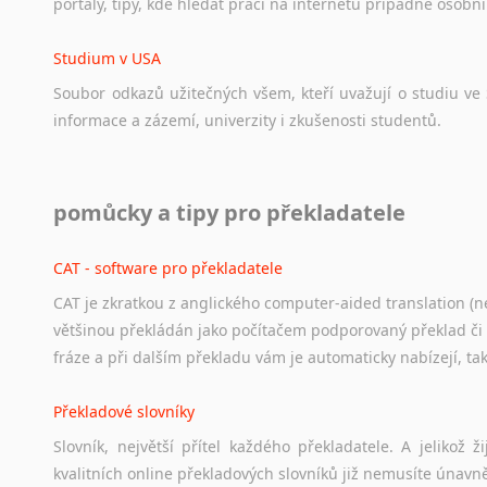
portály,
tipy,
kde
hledat
práci
na
internetu
případně
osobní
Studium v USA
Soubor
odkazů
užitečných
všem,
kteří
uvažují
o
studiu
ve
informace
a
zázemí,
univerzity
i
zkušenosti
studentů.
Práce v USA
pomůcky a tipy pro překladatele
Odkazy
poskytující
cenné
informace
nekomerčního
charak
hledat
práci
na
internetu
případně
osobní
zkušenosti
ostat
CAT - software pro překladatele
CAT je zkratkou z anglického computer-aided translation (ne
Studium v Austrálii
většinou překládán jako počítačem podporovaný překlad či
Soubor
odkazů
užitečných
všem,
kteří
uvažují
o
studiu
v
Aus
fráze a při dalším překladu vám je automaticky nabízejí, ta
a
zázemí,
australské
univerzity
a
samozřejmě
i
osobní
zkuš
Překladové slovníky
Práce v Austrálii
Slovník, největší přítel každého překladatele. A jelikož
Odkazy
poskytující
cenné
informace
nekomerčního
charak
kvalitních online překladových slovníků již nemusíte únavn
hledat
práci
na
internetu
případně
osobní
zkušenosti
ostat