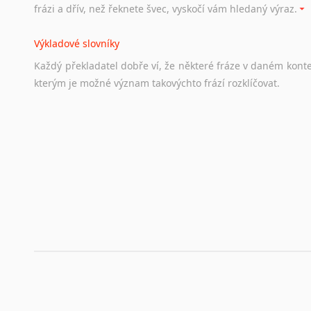
frázi a dřív, než řeknete švec, vyskočí vám hledaný výraz.
Životopis v angličtině
Výkladové slovníky
Hledáte-li
si
práci
v
zahraničí,
bez
životopisu
v
angličtině
s
Každý
překladatel
dobře
ví,
že
některé
fráze
v
daném
kont
stejná
obecná
pravidla,
jako
pro
český
životopis.
Tak
dost
ot
kterým
je
možné
význam
takovýchto
frází
rozklíčovat.
Srovnávací slovníky
Úkolem
srovnávacích
slovníků
je
vyhledat
vhodná
synony
vždy
po
ruce.
Korektory pravopisu pro překladatele
Každý dělá chyby a překlepy a kdo tvrdí, že ne, neříká p
využití moderního softwaru, jenž pravopisné, gramatické n
automaticky opravit.
Rady a návody pro překladatele