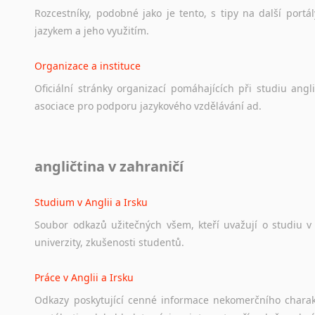
Rozcestníky,
podobné
jako
je
tento,
s
tipy
na
další
portál
jazykem
a
jeho
využitím.
Organizace a instituce
Oficiální
stránky
organizací
pomáhajících
při
studiu
angli
asociace
pro
podporu
jazykového
vzdělávání
ad.
Diskusní fórum
angličtina v zahraničí
Ať
už
se
jedná
o
česká
diskusní
fóra
o
anglickém
jazyce
n
angličtině
na
různá
témata,
vše
naleznete
v
této
rubrice.
Studium v Anglii a Irsku
Soubor
odkazů
užitečných
všem,
kteří
uvažují
o
studiu
v
univerzity,
zkušenosti
studentů.
Práce v Anglii a Irsku
Odkazy
poskytující
cenné
informace
nekomerčního
chara