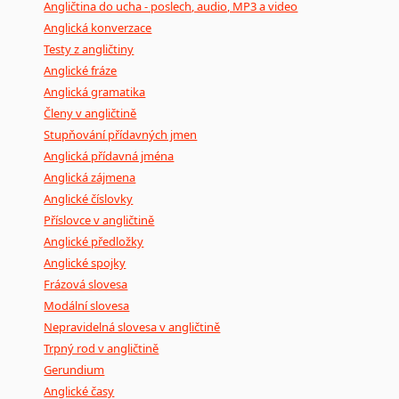
Angličtina do ucha - poslech, audio, MP3 a video
Anglická konverzace
Testy z angličtiny
Anglické fráze
Anglická gramatika
Členy v angličtině
Stupňování přídavných jmen
Anglická přídavná jména
Anglická zájmena
Anglické číslovky
Příslovce v angličtině
Anglické předložky
Anglické spojky
Frázová slovesa
Modální slovesa
Nepravidelná slovesa v angličtině
Trpný rod v angličtině
Gerundium
Anglické časy