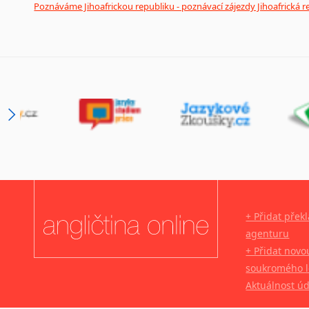
Poznáváme Jihoafrickou republiku - poznávací zájezdy Jihoafrická r
+ Přidat přek
agenturu
+ Přidat novo
soukromého l
Aktuálnost ú