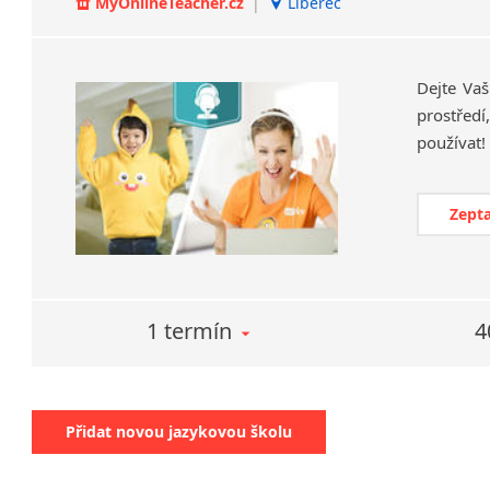
MyOnlineTeacher.cz
|
Liberec
Dejte Vaš
prostředí
Zepta
1 termín
4
Přidat novou jazykovou školu