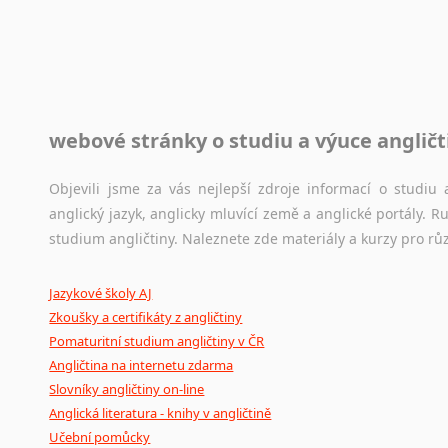
Toužíte započít překladatelskou dráhu, ale nevíte, jak na 
raději kvůli osobnímu perfekcionismu, vlastnosti každému p
raději zkontrolovat? V takovém případě jste na správném mí
Jazykové korpusy
webové stránky o studiu a výuce angličt
Jazykový korpus je elektronický soubor autentických tex
korpusů, jež umožňují třeba vyhledávání slov a slovních spo
původního zdroje textu.
Objevili jsme za vás nejlepší zdroje informací o studi
anglický jazyk, anglicky mluvící země a anglické portály.
Ostatní pomůcky pro překladatele
studium angličtiny. Naleznete zde materiály a kurzy pro rů
Mix
pomůcek,
jež
mají
potenciál
pomoci
překladateli
v
je
Jazykové školy AJ
poradny
a
pravidla
pravopisu
nebo
stylistické
příručky.
Zkoušky a certifikáty z angličtiny
Pomaturitní studium angličtiny v ČR
Angličtina na internetu zdarma
Slovníky angličtiny on-line
Anglická literatura - knihy v angličtině
Učební pomůcky