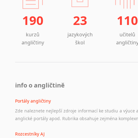
190
23
110
kurzů
jazykových
učitelů
angličtiny
škol
angličtin
info o angličtině
Portály angličtiny
Zde
naleznete
nejlepší
zdroje
informací
ke
studiu
a
výuce
anglické
portály
apod.
Rubrika
obsahuje
zejména
komplexn
Rozcestníky AJ