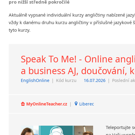
pro nižší středně pokročilé
Chrudim
Aktuálně vypsané individuální kurzy angličtiny nabízené jaz
Děčín
vždy k danému druhu kurzu angličtiny v příslušné jazykové 
Hodonín
tyto kurzy.
Klatovy
Kolín
Most
Prostějov
Speak To Me! - Online angl
Sedlčany
a business AJ, doučování, 
Tišnov
Vysoká nad Labem
EnglishOnline
|
Kód kurzu
16.07.2026
|
Poslední ak
MyOnlineTeacher.cz
|
Liberec
Teleportujte 
na Vaši vysně