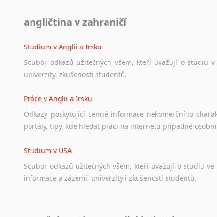
Diskusní fórum
angličtina v zahraničí
Ať
už
se
jedná
o
česká
diskusní
fóra
o
anglickém
jazyce
n
angličtině
na
různá
témata,
vše
naleznete
v
této
rubrice.
Studium v Anglii a Irsku
Soubor
odkazů
užitečných
všem,
kteří
uvažují
o
studiu
v
univerzity,
zkušenosti
studentů.
Práce v Anglii a Irsku
Odkazy
poskytující
cenné
informace
nekomerčního
chara
portály,
tipy,
kde
hledat
práci
na
internetu
případně
osobní
Studium v USA
Soubor
odkazů
užitečných
všem,
kteří
uvažují
o
studiu
ve
informace
a
zázemí,
univerzity
i
zkušenosti
studentů.
Práce v USA