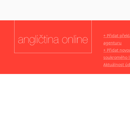
+ Přidat přek
agenturu
+ Přidat novo
soukromého l
Aktuálnost ú