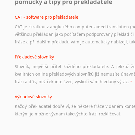
pomůcky a tipy pro překladatele
Odkazy
poskytující
cenné
informace
nekomerčního
charak
hledat
práci
na
internetu
případně
osobní
zkušenosti
ostat
CAT - software pro překladatele
CAT je zkratkou z anglického computer-aided translation (ne
Studium v Austrálii
většinou překládán jako počítačem podporovaný překlad či
Soubor
odkazů
užitečných
všem,
kteří
uvažují
o
studiu
v
Aus
fráze a při dalším překladu vám je automaticky nabízejí, ta
a
zázemí,
australské
univerzity
a
samozřejmě
i
osobní
zkuš
Překladové slovníky
Práce v Austrálii
Slovník, největší přítel každého překladatele. A jelikož
Odkazy
poskytující
cenné
informace
nekomerčního
charak
kvalitních online překladových slovníků již nemusíte únavn
hledat
práci
na
internetu
případně
osobní
zkušenosti
ostat
frázi a dřív, než řeknete švec, vyskočí vám hledaný výraz.
Životopis v angličtině
Výkladové slovníky
Hledáte-li
si
práci
v
zahraničí,
bez
životopisu
v
angličtině
s
Každý
překladatel
dobře
ví,
že
některé
fráze
v
daném
kont
stejná
obecná
pravidla,
jako
pro
český
životopis.
Tak
dost
ot
kterým
je
možné
význam
takovýchto
frází
rozklíčovat.
Srovnávací slovníky