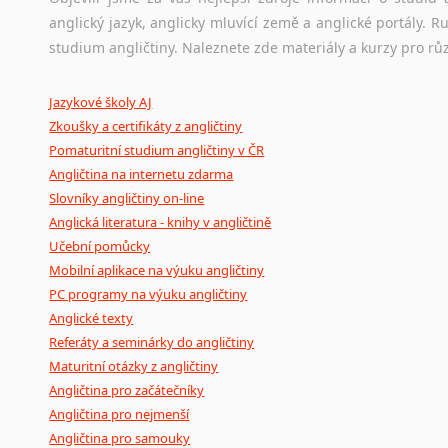
anglický jazyk, anglicky mluvící země a anglické portály.
Ostatní pomůcky pro překladatele
studium angličtiny. Naleznete zde materiály a kurzy pro rů
Mix
pomůcek,
jež
mají
potenciál
pomoci
překladateli
v
je
Jazykové školy AJ
poradny
a
pravidla
pravopisu
nebo
stylistické
příručky.
Zkoušky a certifikáty z angličtiny
Pomaturitní studium angličtiny v ČR
Angličtina na internetu zdarma
Slovníky angličtiny on-line
Anglická literatura - knihy v angličtině
Učební pomůcky
Mobilní aplikace na výuku angličtiny
PC programy na výuku angličtiny
Anglické texty
Referáty a seminárky do angličtiny
Maturitní otázky z angličtiny
Angličtina pro začátečníky
Angličtina pro nejmenší
Angličtina pro samouky