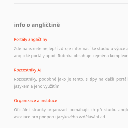
info o angličtině
Portály angličtiny
Zde
naleznete
nejlepší
zdroje
informací
ke
studiu
a
výuce
anglické
portály
apod.
Rubrika
obsahuje
zejména
komplexn
Rozcestníky AJ
Rozcestníky,
podobné
jako
je
tento,
s
tipy
na
další
portál
jazykem
a
jeho
využitím.
Organizace a instituce
Oficiální
stránky
organizací
pomáhajících
při
studiu
angli
asociace
pro
podporu
jazykového
vzdělávání
ad.