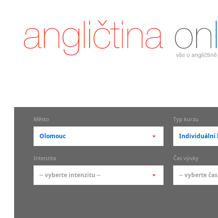
Město
Typ kurzu
Olomouc
Individuální 
-- vyberte město --
-- vyberte 
Intenzita
Čas výuky
pražské městské části
základní 
-- vyberte intenzitu --
-- vyberte čas
Praha
Kurzy a
skupin
Praha 1
-- vyberte intenzitu --
-- vyberte
Individ
Praha 2
1-2 hodiny týdně
Ranní (zač
Firemní