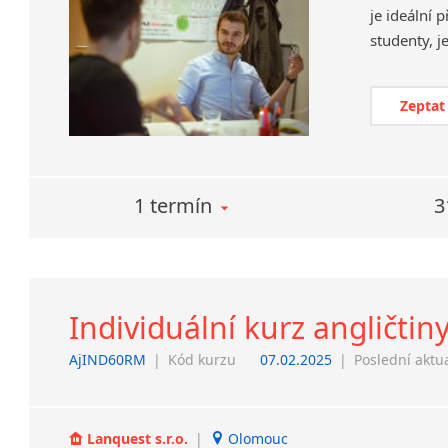
je ideální 
Zeptat
1 termín
3
Individuální kurz angličtin
AjIND60RM
|
Kód kurzu
07.02.2025
|
Poslední aktu
Lanquest s.r.o.
|
Olomouc