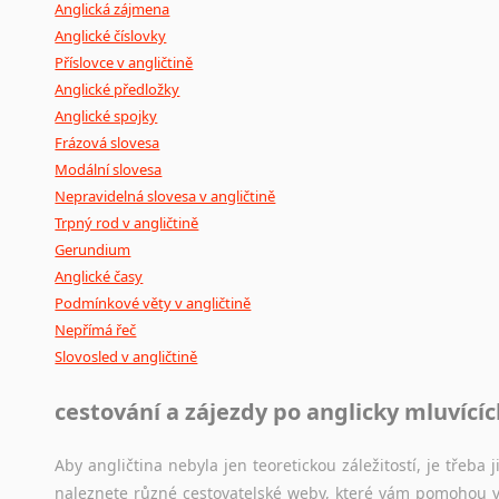
Anglická zájmena
Anglické číslovky
Příslovce v angličtině
Anglické předložky
Anglické spojky
Frázová slovesa
Modální slovesa
Nepravidelná slovesa v angličtině
Trpný rod v angličtině
Gerundium
Anglické časy
Podmínkové věty v angličtině
Nepřímá řeč
Slovosled v angličtině
cestování a zájezdy po anglicky mluvící
Aby angličtina nebyla jen teoretickou záležitostí, je třeba j
naleznete různé cestovatelské weby, které vám pomohou vy