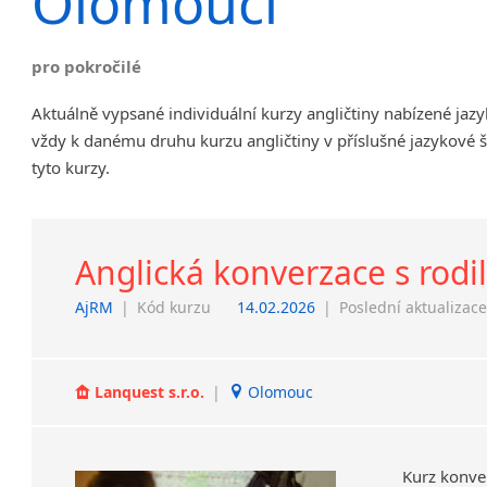
Olomouci
Chrudim
Děčín
pro pokročilé
Hodonín
Klatovy
Aktuálně vypsané individuální kurzy angličtiny nabízené ja
Kolín
vždy k danému druhu kurzu angličtiny v příslušné jazykové 
Most
tyto kurzy.
Prostějov
Sedlčany
Tišnov
Anglická konverzace s rod
Vysoká nad Labem
AjRM
|
Kód kurzu
14.02.2026
|
Poslední aktualizac
Lanquest s.r.o.
|
Olomouc
Kurz konve