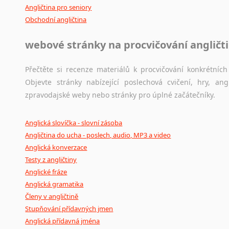
Angličtina pro seniory
Obchodní angličtina
webové stránky na procvičování angličt
Přečtěte si recenze materiálů k procvičování konkrétních 
Objevte stránky nabízející poslechová cvičení, hry, a
zpravodajské weby nebo stránky pro úplné začátečníky.
Anglická slovíčka - slovní zásoba
Angličtina do ucha - poslech, audio, MP3 a video
Anglická konverzace
Testy z angličtiny
Anglické fráze
Anglická gramatika
Členy v angličtině
Stupňování přídavných jmen
Anglická přídavná jména