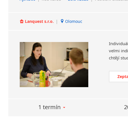
Lanquest s.r.o.
|
Olomouc
Individuá
velmi ind
Zepta
1 termín
2