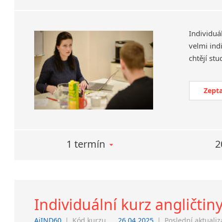
Individuá
velmi ind
Zepta
1 termín
2
Individuální kurz angličtin
AjIND60
|
Kód kurzu
26.04.2025
|
Poslední aktuali