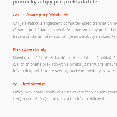
pomůcky a tipy pro překladatele
Odkazy
poskytující
cenné
informace
nekomerčního
charak
hledat
práci
na
internetu
případně
osobní
zkušenosti
ostat
CAT - software pro překladatele
CAT je zkratkou z anglického computer-aided translation (ne
Studium v Austrálii
většinou překládán jako počítačem podporovaný překlad či
Soubor
odkazů
užitečných
všem,
kteří
uvažují
o
studiu
v
Aus
fráze a při dalším překladu vám je automaticky nabízejí, ta
a
zázemí,
australské
univerzity
a
samozřejmě
i
osobní
zkuš
Překladové slovníky
Práce v Austrálii
Slovník, největší přítel každého překladatele. A jelikož
Odkazy
poskytující
cenné
informace
nekomerčního
charak
kvalitních online překladových slovníků již nemusíte únavn
hledat
práci
na
internetu
případně
osobní
zkušenosti
ostat
frázi a dřív, než řeknete švec, vyskočí vám hledaný výraz.
Životopis v angličtině
Výkladové slovníky
Hledáte-li
si
práci
v
zahraničí,
bez
životopisu
v
angličtině
s
Každý
překladatel
dobře
ví,
že
některé
fráze
v
daném
kont
stejná
obecná
pravidla,
jako
pro
český
životopis.
Tak
dost
ot
kterým
je
možné
význam
takovýchto
frází
rozklíčovat.
Srovnávací slovníky