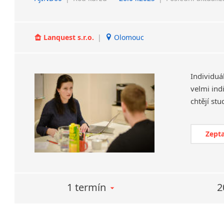
Lanquest s.r.o.
|
Olomouc
Individuá
velmi ind
Zepta
1 termín
2