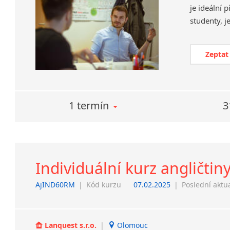
je ideální 
Zeptat
1 termín
3
Individuální kurz angličtin
AjIND60RM
|
Kód kurzu
07.02.2025
|
Poslední aktu
Lanquest s.r.o.
|
Olomouc