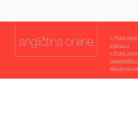
+ Přidat přek
agenturu
+ Přidat novo
soukromého l
Aktuálnost ú