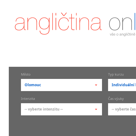
Město
Typ kurzu
Olomouc
Individuální 
-- vyberte město --
-- vyberte 
Intenzita
Čas výuky
pražské městské části
základní 
-- vyberte intenzitu --
-- vyberte čas
Praha
Kurzy a
skupin
Praha 1
-- vyberte intenzitu --
-- vyberte
Individ
Praha 2
1-2 hodiny týdně
Ranní (zač
Firemní