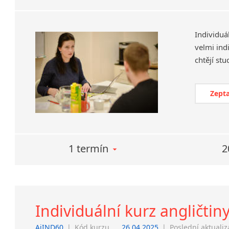
Individuá
velmi ind
Zepta
1 termín
2
Individuální kurz angličtin
AjIND60
|
Kód kurzu
26.04.2025
|
Poslední aktuali