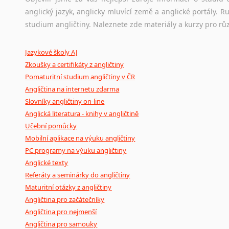
anglický jazyk, anglicky mluvící země a anglické portály.
Ostatní pomůcky pro překladatele
studium angličtiny. Naleznete zde materiály a kurzy pro rů
Mix
pomůcek,
jež
mají
potenciál
pomoci
překladateli
v
je
Jazykové školy AJ
poradny
a
pravidla
pravopisu
nebo
stylistické
příručky.
Zkoušky a certifikáty z angličtiny
Pomaturitní studium angličtiny v ČR
Angličtina na internetu zdarma
Slovníky angličtiny on-line
Anglická literatura - knihy v angličtině
Učební pomůcky
Mobilní aplikace na výuku angličtiny
PC programy na výuku angličtiny
Anglické texty
Referáty a seminárky do angličtiny
Maturitní otázky z angličtiny
Angličtina pro začátečníky
Angličtina pro nejmenší
Angličtina pro samouky