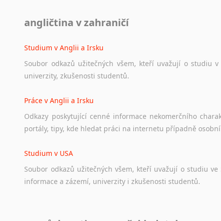
Diskusní fórum
angličtina v zahraničí
Ať
už
se
jedná
o
česká
diskusní
fóra
o
anglickém
jazyce
n
angličtině
na
různá
témata,
vše
naleznete
v
této
rubrice.
Studium v Anglii a Irsku
Soubor
odkazů
užitečných
všem,
kteří
uvažují
o
studiu
v
univerzity,
zkušenosti
studentů.
Práce v Anglii a Irsku
Odkazy
poskytující
cenné
informace
nekomerčního
chara
portály,
tipy,
kde
hledat
práci
na
internetu
případně
osobní
Studium v USA
Soubor
odkazů
užitečných
všem,
kteří
uvažují
o
studiu
ve
informace
a
zázemí,
univerzity
i
zkušenosti
studentů.
Práce v USA