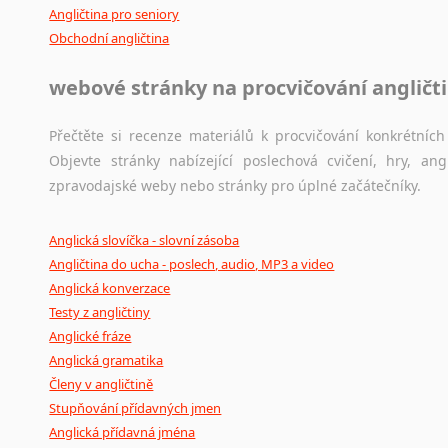
Angličtina pro seniory
Obchodní angličtina
webové stránky na procvičování angličt
Přečtěte si recenze materiálů k procvičování konkrétních 
Objevte stránky nabízející poslechová cvičení, hry, a
zpravodajské weby nebo stránky pro úplné začátečníky.
Anglická slovíčka - slovní zásoba
Angličtina do ucha - poslech, audio, MP3 a video
Anglická konverzace
Testy z angličtiny
Anglické fráze
Anglická gramatika
Členy v angličtině
Stupňování přídavných jmen
Anglická přídavná jména