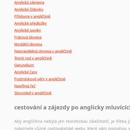
Anglická zájmena
Anglické číslovky
Příslovce v angličtině
Anglické předložky
Anglické spojky
Frázová slovesa
Modální slovesa
Nepravidelná slovesa v angličtině
Trpný rod v angličtině
Gerundium
Anglické časy
Podmínkové věty v angličtině
Nepřímá řeč
Slovosled v angličtině
cestování a zájezdy po anglicky mluvící
Aby angličtina nebyla jen teoretickou záležitostí, je třeba j
naleznete různé cestovatelské weby, které vám pomohou vy