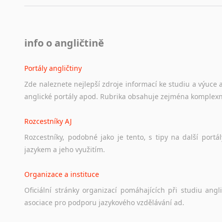
info o angličtině
Portály angličtiny
Zde
naleznete
nejlepší
zdroje
informací
ke
studiu
a
výuce
anglické
portály
apod.
Rubrika
obsahuje
zejména
komplexn
Rozcestníky AJ
Rozcestníky,
podobné
jako
je
tento,
s
tipy
na
další
portál
jazykem
a
jeho
využitím.
Organizace a instituce
Oficiální
stránky
organizací
pomáhajících
při
studiu
angli
asociace
pro
podporu
jazykového
vzdělávání
ad.