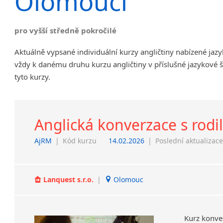
Olomouci
Chrudim
Děčín
pro vyšší středně pokročilé
Hodonín
Klatovy
Aktuálně vypsané individuální kurzy angličtiny nabízené ja
Kolín
vždy k danému druhu kurzu angličtiny v příslušné jazykové 
Most
tyto kurzy.
Prostějov
Sedlčany
Tišnov
Anglická konverzace s rod
Vysoká nad Labem
AjRM
|
Kód kurzu
14.02.2026
|
Poslední aktualizac
Lanquest s.r.o.
|
Olomouc
Kurz konve