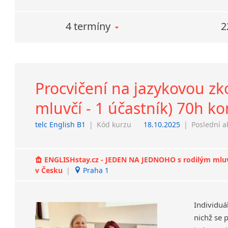
4 termíny
2
Procvičení na jazykovou zko
mluvčí - 1 účastník) 70h k
telc English B1
|
Kód kurzu
18.10.2025
|
Poslední a
ENGLISHstay.cz - JEDEN NA JEDNOHO s rodilým mluvčí
v Česku
|
Praha 1
Individuá
nichž se 