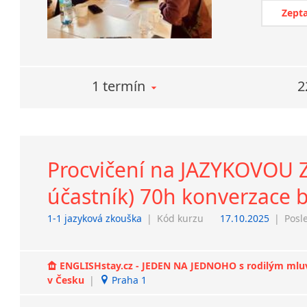
Zepta
1 termín
2
Procvičení na JAZYKOVOU Z
účastník) 70h konverzace 
1-1 jazyková zkouška
|
Kód kurzu
17.10.2025
|
Posl
ENGLISHstay.cz - JEDEN NA JEDNOHO s rodilým mluvčí
v Česku
|
Praha 1