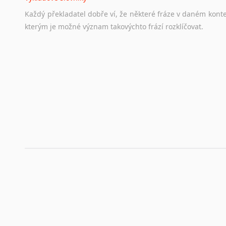
Hledáte-li
si
práci
v
zahraničí,
bez
životopisu
v
angličtině
s
Každý
překladatel
dobře
ví,
že
některé
fráze
v
daném
kont
stejná
obecná
pravidla,
jako
pro
český
životopis.
Tak
dost
ot
kterým
je
možné
význam
takovýchto
frází
rozklíčovat.
Srovnávací slovníky
Úkolem
srovnávacích
slovníků
je
vyhledat
vhodná
synony
vždy
po
ruce.
Korektory pravopisu pro překladatele
Každý dělá chyby a překlepy a kdo tvrdí, že ne, neříká p
využití moderního softwaru, jenž pravopisné, gramatické n
automaticky opravit.
Rady a návody pro překladatele
Toužíte započít překladatelskou dráhu, ale nevíte, jak na 
raději kvůli osobnímu perfekcionismu, vlastnosti každému p
raději zkontrolovat? V takovém případě jste na správném mí