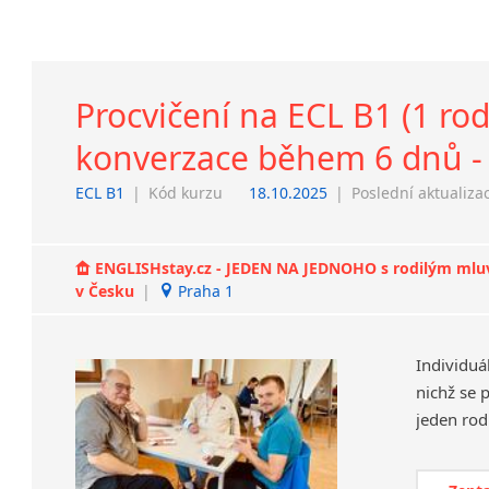
Procvičení na ECL B1 (1 rod
konverzace během 6 dnů - 
ECL B1
|
Kód kurzu
18.10.2025
|
Poslední aktualiza
ENGLISHstay.cz - JEDEN NA JEDNOHO s rodilým mluvčí
v Česku
|
Praha 1
Individuá
nichž se 