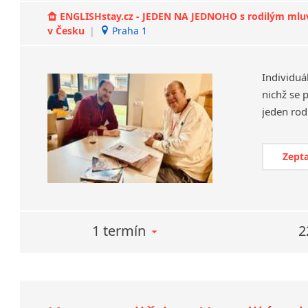
ENGLISHstay.cz - JEDEN NA JEDNOHO s rodilým mluvčí
v Česku
|
Praha 1
Individuá
nichž se 
Zepta
1 termín
2