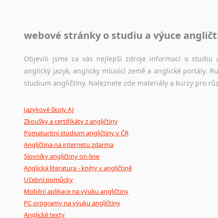
Jazykové korpusy
webové stránky o studiu a výuce angličt
Jazykový korpus je elektronický soubor autentických tex
korpusů, jež umožňují třeba vyhledávání slov a slovních spo
původního zdroje textu.
Objevili jsme za vás nejlepší zdroje informací o studi
anglický jazyk, anglicky mluvící země a anglické portály.
Ostatní pomůcky pro překladatele
studium angličtiny. Naleznete zde materiály a kurzy pro rů
Mix
pomůcek,
jež
mají
potenciál
pomoci
překladateli
v
je
Jazykové školy AJ
poradny
a
pravidla
pravopisu
nebo
stylistické
příručky.
Zkoušky a certifikáty z angličtiny
Pomaturitní studium angličtiny v ČR
Angličtina na internetu zdarma
Slovníky angličtiny on-line
Anglická literatura - knihy v angličtině
Učební pomůcky
Mobilní aplikace na výuku angličtiny
PC programy na výuku angličtiny
Anglické texty