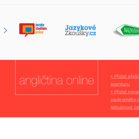
+ Přidat přek
agenturu
+ Přidat novo
soukromého l
Aktuálnost ú