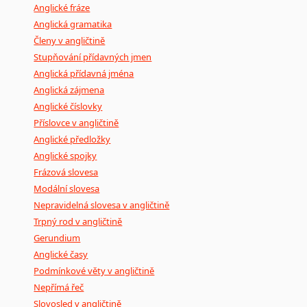
Anglické fráze
Anglická gramatika
Členy v angličtině
Stupňování přídavných jmen
Anglická přídavná jména
Anglická zájmena
Anglické číslovky
Příslovce v angličtině
Anglické předložky
Anglické spojky
Frázová slovesa
Modální slovesa
Nepravidelná slovesa v angličtině
Trpný rod v angličtině
Gerundium
Anglické časy
Podmínkové věty v angličtině
Nepřímá řeč
Slovosled v angličtině