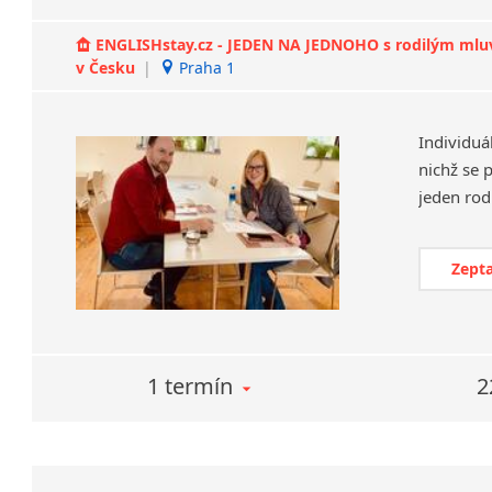
ENGLISHstay.cz - JEDEN NA JEDNOHO s rodilým mluvčí
v Česku
|
Praha 1
Individuá
nichž se 
Zepta
1 termín
2