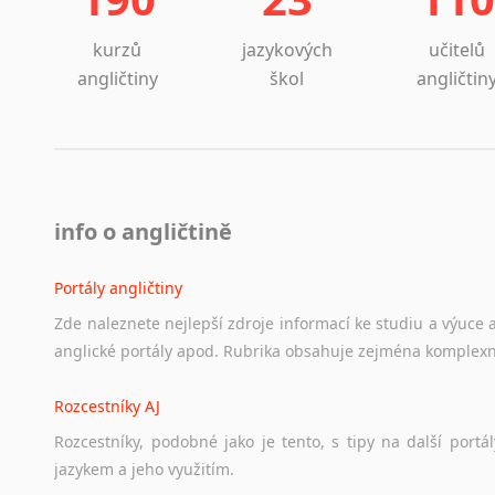
kurzů
jazykových
učitelů
angličtiny
škol
angličtin
info o angličtině
Portály angličtiny
Zde
naleznete
nejlepší
zdroje
informací
ke
studiu
a
výuce
anglické
portály
apod.
Rubrika
obsahuje
zejména
komplexn
Rozcestníky AJ
Rozcestníky,
podobné
jako
je
tento,
s
tipy
na
další
portál
jazykem
a
jeho
využitím.