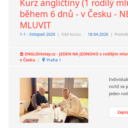
Kurz angličtiny (1 rodilý m
během 6 dnů - v Česku - 
MLUVIT
1-1 - listopad 2026
|
Kód kurzu
18.04.2026
|
Posled
ENGLISHstay.cz - JEDEN NA JEDNOHO s rodilým mluvčí
v Česku
|
Praha 1
Individuá
nichž se 
Zepta