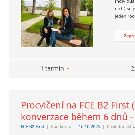
Individuá
nichž se 
Zepta
1 termín
2
Procvičení na FCE B2 First (
konverzace během 6 dnů - 
FCE B2 First
|
Kód kurzu
16.10.2025
|
Poslední aktu