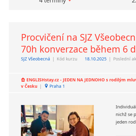
4 termíny
2
Procvičení na SJZ Všeobecná
70h konverzace během 6 dn
SJZ Všeobecná
|
Kód kurzu
18.10.2025
|
Poslední a
ENGLISHstay.cz - JEDEN NA JEDNOHO s rodilým mluvčí
v Česku
|
Praha 1
Individuá
nichž se 