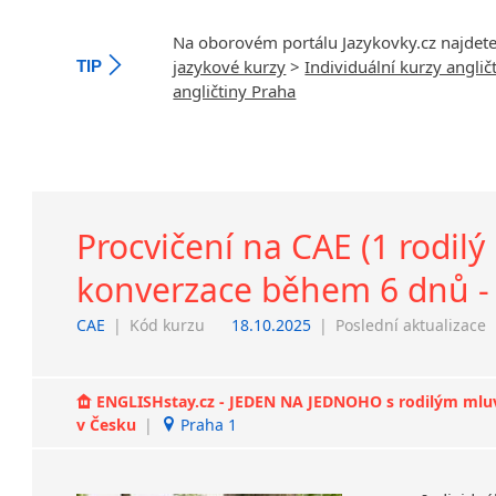
Na oborovém portálu Jazykovky.cz najdet
jazykové kurzy
>
Individuální kurzy anglič
TIP
angličtiny Praha
Procvičení na CAE (1 rodilý
konverzace během 6 dnů - 
CAE
|
Kód kurzu
18.10.2025
|
Poslední aktualizace
ENGLISHstay.cz - JEDEN NA JEDNOHO s rodilým mluvčí
v Česku
|
Praha 1