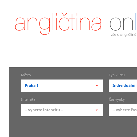
Město
Typ kurzu
Praha 1
Individuální 
-- vyberte město --
-- vyberte 
Intenzita
Čas výuky
pražské městské části
základní 
-- vyberte intenzitu --
-- vyberte čas
Praha
Kurzy a
skupin
Praha 1
-- vyberte intenzitu --
-- vyberte
Individ
Praha 2
1-2 hodiny týdně
Ranní (zač
Firemní