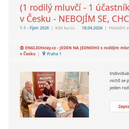
(1 rodilý mluvčí - 1 účast
v Česku - NEBOJÍM SE, C
1-1 - říjen 2026
|
Kód kurzu
18.04.2026
|
Poslední a
ENGLISHstay.cz - JEDEN NA JEDNOHO s rodilým mluvčí
v Česku
|
Praha 1
Individuá
nichž se 
Zepta