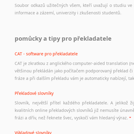
Soubor
odkazů
užitečných
všem,
kteří
uvažují
o
studiu
ve
informace
a
zázemí,
univerzity
i
zkušenosti
studentů.
Práce v USA
pomůcky a tipy pro překladatele
Odkazy
poskytující
cenné
informace
nekomerčního
charak
hledat
práci
na
internetu
případně
osobní
zkušenosti
ostat
CAT - software pro překladatele
CAT je zkratkou z anglického computer-aided translation (ne
Studium v Austrálii
většinou překládán jako počítačem podporovaný překlad či
Soubor
odkazů
užitečných
všem,
kteří
uvažují
o
studiu
v
Aus
fráze a při dalším překladu vám je automaticky nabízejí, ta
a
zázemí,
australské
univerzity
a
samozřejmě
i
osobní
zkuš
Překladové slovníky
Práce v Austrálii
Slovník, největší přítel každého překladatele. A jelikož
Odkazy
poskytující
cenné
informace
nekomerčního
charak
kvalitních online překladových slovníků již nemusíte únavn
hledat
práci
na
internetu
případně
osobní
zkušenosti
ostat
frázi a dřív, než řeknete švec, vyskočí vám hledaný výraz.
Životopis v angličtině
Výkladové slovníky