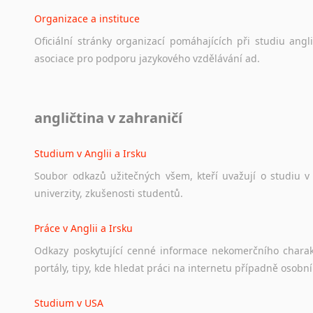
Organizace a instituce
Oficiální
stránky
organizací
pomáhajících
při
studiu
angli
asociace
pro
podporu
jazykového
vzdělávání
ad.
Diskusní fórum
angličtina v zahraničí
Ať
už
se
jedná
o
česká
diskusní
fóra
o
anglickém
jazyce
n
angličtině
na
různá
témata,
vše
naleznete
v
této
rubrice.
Studium v Anglii a Irsku
Soubor
odkazů
užitečných
všem,
kteří
uvažují
o
studiu
v
univerzity,
zkušenosti
studentů.
Práce v Anglii a Irsku
Odkazy
poskytující
cenné
informace
nekomerčního
chara
portály,
tipy,
kde
hledat
práci
na
internetu
případně
osobní
Studium v USA