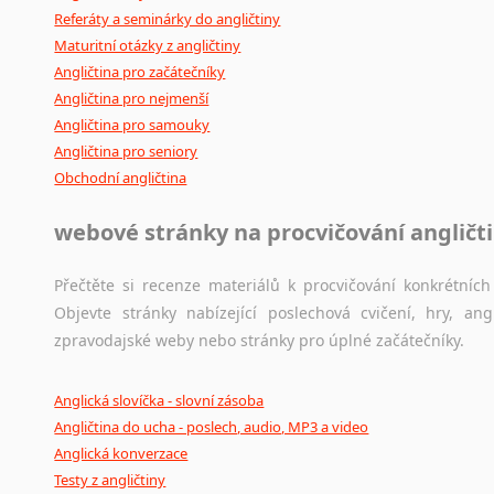
Referáty a seminárky do angličtiny
Maturitní otázky z angličtiny
Angličtina pro začátečníky
Angličtina pro nejmenší
Angličtina pro samouky
Angličtina pro seniory
Obchodní angličtina
webové stránky na procvičování angličt
Přečtěte si recenze materiálů k procvičování konkrétních 
Objevte stránky nabízející poslechová cvičení, hry, a
zpravodajské weby nebo stránky pro úplné začátečníky.
Anglická slovíčka - slovní zásoba
Angličtina do ucha - poslech, audio, MP3 a video
Anglická konverzace
Testy z angličtiny