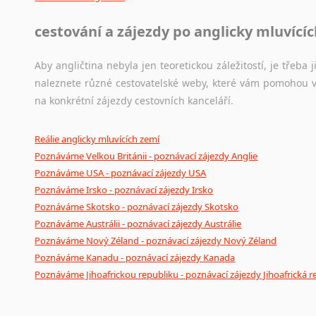
cestování a zájezdy po anglicky mluvící
Aby angličtina nebyla jen teoretickou záležitostí, je třeba j
naleznete různé cestovatelské weby, které vám pomohou vy
na konkrétní zájezdy cestovních kanceláří.
Reálie anglicky mluvících zemí
Poznáváme Velkou Británii - poznávací zájezdy Anglie
Poznáváme USA - poznávací zájezdy USA
Poznáváme Irsko - poznávací zájezdy Irsko
Poznáváme Skotsko - poznávací zájezdy Skotsko
Poznáváme Austrálii - poznávací zájezdy Austrálie
Poznáváme Nový Zéland - poznávací zájezdy Nový Zéland
Poznáváme Kanadu - poznávací zájezdy Kanada
Poznáváme Jihoafrickou republiku - poznávací zájezdy Jihoafrická r