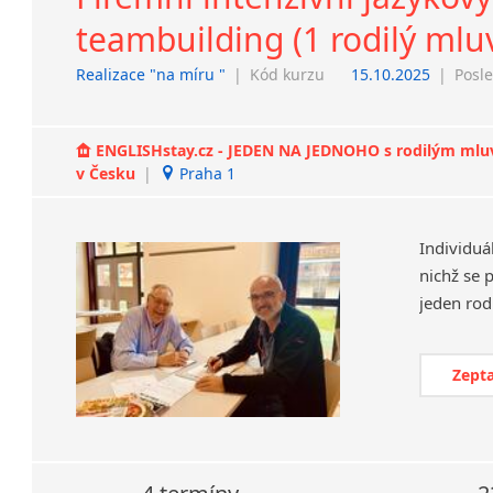
teambuilding (1 rodilý mluv
Realizace "na míru "
|
Kód kurzu
15.10.2025
|
Posle
ENGLISHstay.cz - JEDEN NA JEDNOHO s rodilým mluvčí
v Česku
|
Praha 1
Individuá
nichž se 
Zepta