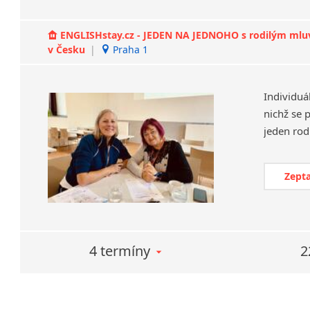
ENGLISHstay.cz - JEDEN NA JEDNOHO s rodilým mluvčí
v Česku
|
Praha 1
Individuá
nichž se 
Zepta
4 termíny
2