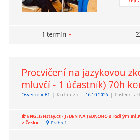
Zepta
1 termín
2
Procvičení na jazykovou z
mluvčí - 1 účastník) 70h k
Osvědčení B1
|
Kód kurzu
16.10.2025
|
Poslední ak
ENGLISHstay.cz - JEDEN NA JEDNOHO s rodilým mluvčí
v Česku
|
Praha 1