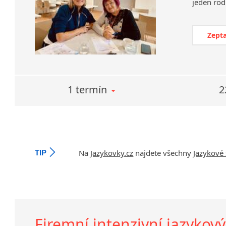
Zepta
1 termín
2
Na
Jazykovky.cz
najdete všechny
Jazykové 
TIP
Firemní intenzivní jazykový