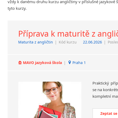
vždy k danému druhu kurzu angličtiny v příslušné jazykové 
Chrudim
tyto kurzy.
Děčín
Hodonín
Klatovy
Příprava k maturitě z angli
Kolín
Most
Maturita z angličtin
|
Kód kurzu
22.06.2026
|
Posle
Prostějov
Sedlčany
Tišnov
MAVO jazyková škola
|
Praha 1
Vysoká nad Labem
Praktický pří
se na konkrétn
kompletní matu
Zeptat se