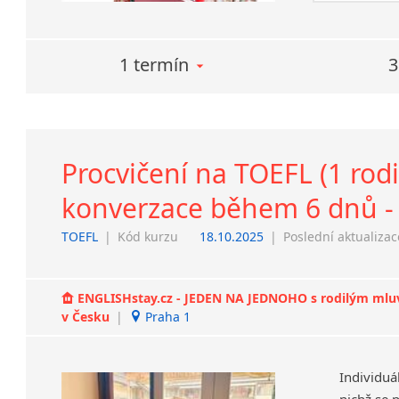
1 termín
3
Procvičení na TOEFL (1 rodi
konverzace během 6 dnů - 
TOEFL
|
Kód kurzu
18.10.2025
|
Poslední aktualizac
ENGLISHstay.cz - JEDEN NA JEDNOHO s rodilým mluvčí
v Česku
|
Praha 1
Individuá
nichž se 