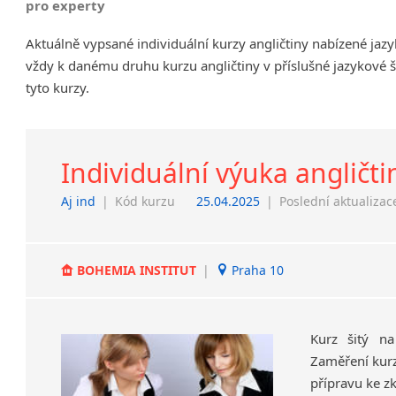
pro experty
Chrudim
Aktuálně vypsané individuální kurzy angličtiny nabízené jaz
Děčín
vždy k danému druhu kurzu angličtiny v příslušné jazykové 
Hodonín
tyto kurzy.
Klatovy
Kolín
Most
Prostějov
Individuální výuka angličti
Sedlčany
Aj ind
|
Kód kurzu
25.04.2025
|
Poslední aktualizac
Tišnov
Vysoká nad Labem
BOHEMIA INSTITUT
|
Praha 10
Kurz šitý na
Zaměření kurz