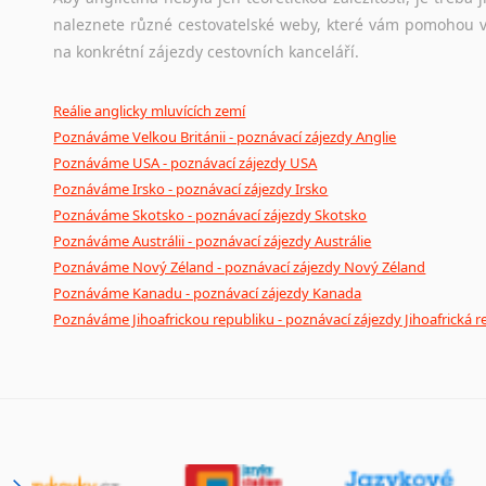
naleznete různé cestovatelské weby, které vám pomohou vy
na konkrétní zájezdy cestovních kanceláří.
Reálie anglicky mluvících zemí
Poznáváme Velkou Británii - poznávací zájezdy Anglie
Poznáváme USA - poznávací zájezdy USA
Poznáváme Irsko - poznávací zájezdy Irsko
Poznáváme Skotsko - poznávací zájezdy Skotsko
Poznáváme Austrálii - poznávací zájezdy Austrálie
Poznáváme Nový Zéland - poznávací zájezdy Nový Zéland
Poznáváme Kanadu - poznávací zájezdy Kanada
Poznáváme Jihoafrickou republiku - poznávací zájezdy Jihoafrická r