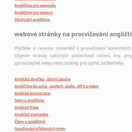
Angličtina pro samouky
Angličtina pro seniory
Obchodní angličtina
webové stránky na procvičování angličt
Přečtěte si recenze materiálů k procvičování konkrétních 
Objevte stránky nabízející poslechová cvičení, hry, a
zpravodajské weby nebo stránky pro úplné začátečníky.
Anglická slovíčka - slovní zásoba
Angličtina do ucha - poslech, audio, MP3 a video
Anglická konverzace
Testy z angličtiny
Anglické fráze
Anglická gramatika
Členy v angličtině
Stupňování přídavných jmen