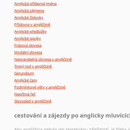
Anglická přídavná jména
Anglická zájmena
Anglické číslovky
Příslovce v angličtině
Anglické předložky
Anglické spojky
Frázová slovesa
Modální slovesa
Nepravidelná slovesa v angličtině
Trpný rod v angličtině
Gerundium
Anglické časy
Podmínkové věty v angličtině
Nepřímá řeč
Slovosled v angličtině
cestování a zájezdy po anglicky mluvící
Aby angličtina nebyla jen teoretickou záležitostí, je třeba j