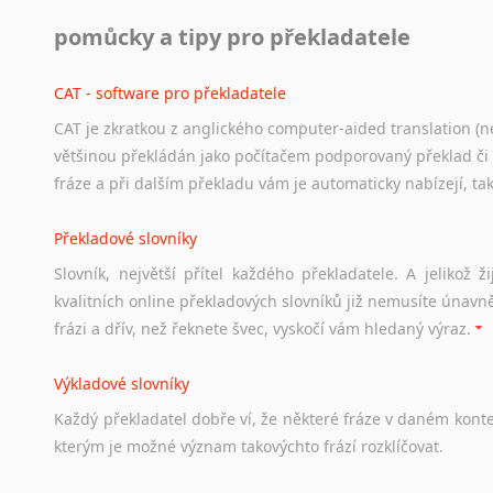
Práce v USA
pomůcky a tipy pro překladatele
Odkazy
poskytující
cenné
informace
nekomerčního
charak
hledat
práci
na
internetu
případně
osobní
zkušenosti
ostat
CAT - software pro překladatele
CAT je zkratkou z anglického computer-aided translation (ne
Studium v Austrálii
většinou překládán jako počítačem podporovaný překlad či
Soubor
odkazů
užitečných
všem,
kteří
uvažují
o
studiu
v
Aus
fráze a při dalším překladu vám je automaticky nabízejí, ta
a
zázemí,
australské
univerzity
a
samozřejmě
i
osobní
zkuš
Překladové slovníky
Práce v Austrálii
Slovník, největší přítel každého překladatele. A jelikož
Odkazy
poskytující
cenné
informace
nekomerčního
charak
kvalitních online překladových slovníků již nemusíte únavn
hledat
práci
na
internetu
případně
osobní
zkušenosti
ostat
frázi a dřív, než řeknete švec, vyskočí vám hledaný výraz.
Životopis v angličtině
Výkladové slovníky
Hledáte-li
si
práci
v
zahraničí,
bez
životopisu
v
angličtině
s
Každý
překladatel
dobře
ví,
že
některé
fráze
v
daném
kont
stejná
obecná
pravidla,
jako
pro
český
životopis.
Tak
dost
ot
kterým
je
možné
význam
takovýchto
frází
rozklíčovat.