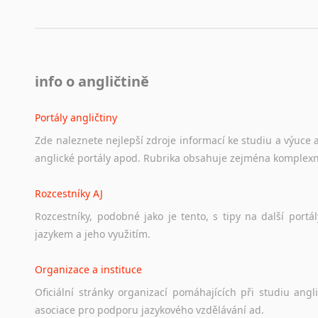
info o angličtině
Portály angličtiny
Zde
naleznete
nejlepší
zdroje
informací
ke
studiu
a
výuce
anglické
portály
apod.
Rubrika
obsahuje
zejména
komplexn
Rozcestníky AJ
Rozcestníky,
podobné
jako
je
tento,
s
tipy
na
další
portál
jazykem
a
jeho
využitím.
Organizace a instituce
Oficiální
stránky
organizací
pomáhajících
při
studiu
angli
asociace
pro
podporu
jazykového
vzdělávání
ad.