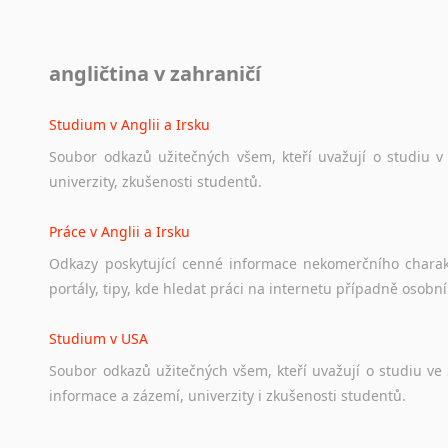
Diskusní fórum
angličtina v zahraničí
Ať
už
se
jedná
o
česká
diskusní
fóra
o
anglickém
jazyce
n
angličtině
na
různá
témata,
vše
naleznete
v
této
rubrice.
Studium v Anglii a Irsku
Soubor
odkazů
užitečných
všem,
kteří
uvažují
o
studiu
v
univerzity,
zkušenosti
studentů.
Práce v Anglii a Irsku
Odkazy
poskytující
cenné
informace
nekomerčního
chara
portály,
tipy,
kde
hledat
práci
na
internetu
případně
osobní
Studium v USA
Soubor
odkazů
užitečných
všem,
kteří
uvažují
o
studiu
ve
informace
a
zázemí,
univerzity
i
zkušenosti
studentů.