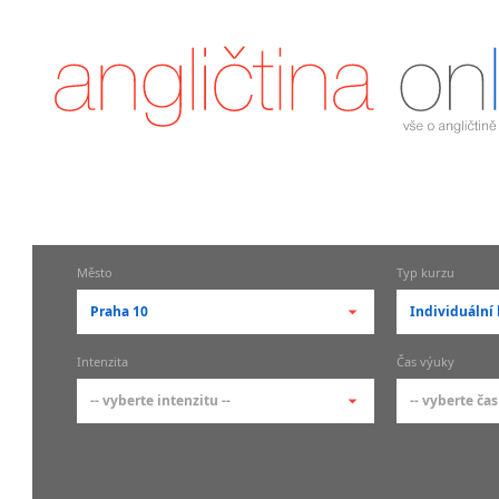
Město
Typ kurzu
Praha 10
Individuální 
-- vyberte město --
-- vyberte 
Intenzita
Čas výuky
pražské městské části
základní 
-- vyberte intenzitu --
-- vyberte čas
Praha
Kurzy a
skupin
Praha 1
-- vyberte intenzitu --
-- vyberte
Individ
Praha 2
1-2 hodiny týdně
Ranní (zač
Firemní