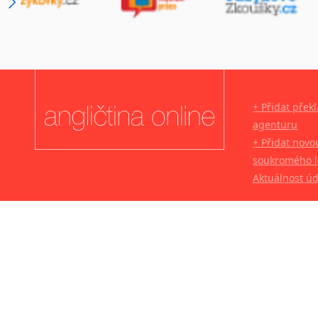
+ Přidat přek
agenturu
+ Přidat novo
soukromého l
Aktuálnost ú