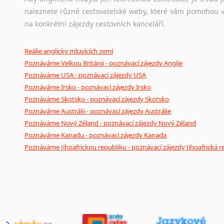
naleznete různé cestovatelské weby, které vám pomohou vy
na konkrétní zájezdy cestovních kanceláří.
Reálie anglicky mluvících zemí
Poznáváme Velkou Británii - poznávací zájezdy Anglie
Poznáváme USA - poznávací zájezdy USA
Poznáváme Irsko - poznávací zájezdy Irsko
Poznáváme Skotsko - poznávací zájezdy Skotsko
Poznáváme Austrálii - poznávací zájezdy Austrálie
Poznáváme Nový Zéland - poznávací zájezdy Nový Zéland
Poznáváme Kanadu - poznávací zájezdy Kanada
Poznáváme Jihoafrickou republiku - poznávací zájezdy Jihoafrická r