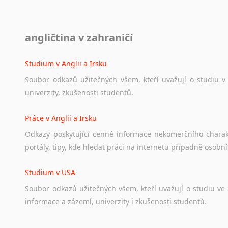
Diskusní fórum
angličtina v zahraničí
Ať
už
se
jedná
o
česká
diskusní
fóra
o
anglickém
jazyce
n
angličtině
na
různá
témata,
vše
naleznete
v
této
rubrice.
Studium v Anglii a Irsku
Soubor
odkazů
užitečných
všem,
kteří
uvažují
o
studiu
v
univerzity,
zkušenosti
studentů.
Práce v Anglii a Irsku
Odkazy
poskytující
cenné
informace
nekomerčního
chara
portály,
tipy,
kde
hledat
práci
na
internetu
případně
osobní
Studium v USA
Soubor
odkazů
užitečných
všem,
kteří
uvažují
o
studiu
ve
informace
a
zázemí,
univerzity
i
zkušenosti
studentů.