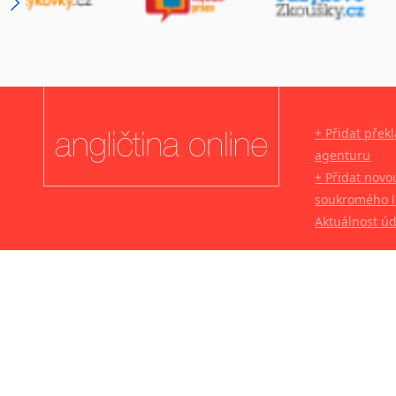
+ Přidat přek
agenturu
+ Přidat novo
soukromého l
Aktuálnost ú