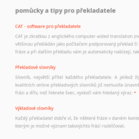
Práce v USA
pomůcky a tipy pro překladatele
Odkazy
poskytující
cenné
informace
nekomerčního
charak
hledat
práci
na
internetu
případně
osobní
zkušenosti
ostat
CAT - software pro překladatele
CAT je zkratkou z anglického computer-aided translation (ne
Studium v Austrálii
většinou překládán jako počítačem podporovaný překlad či
Soubor
odkazů
užitečných
všem,
kteří
uvažují
o
studiu
v
Aus
fráze a při dalším překladu vám je automaticky nabízejí, ta
a
zázemí,
australské
univerzity
a
samozřejmě
i
osobní
zkuš
Překladové slovníky
Práce v Austrálii
Slovník, největší přítel každého překladatele. A jelikož
Odkazy
poskytující
cenné
informace
nekomerčního
charak
kvalitních online překladových slovníků již nemusíte únavn
hledat
práci
na
internetu
případně
osobní
zkušenosti
ostat
frázi a dřív, než řeknete švec, vyskočí vám hledaný výraz.
Životopis v angličtině
Výkladové slovníky
Hledáte-li
si
práci
v
zahraničí,
bez
životopisu
v
angličtině
s
Každý
překladatel
dobře
ví,
že
některé
fráze
v
daném
kont
stejná
obecná
pravidla,
jako
pro
český
životopis.
Tak
dost
ot
kterým
je
možné
význam
takovýchto
frází
rozklíčovat.