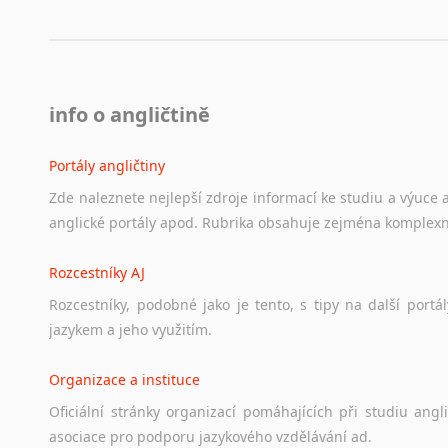
info o angličtině
Portály angličtiny
Zde
naleznete
nejlepší
zdroje
informací
ke
studiu
a
výuce
anglické
portály
apod.
Rubrika
obsahuje
zejména
komplexn
Rozcestníky AJ
Rozcestníky,
podobné
jako
je
tento,
s
tipy
na
další
portál
jazykem
a
jeho
využitím.
Organizace a instituce
Oficiální
stránky
organizací
pomáhajících
při
studiu
angli
asociace
pro
podporu
jazykového
vzdělávání
ad.