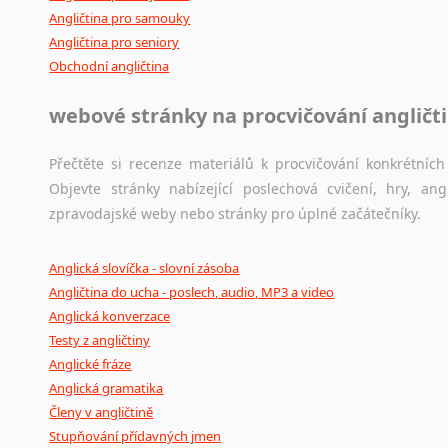
Angličtina pro samouky
Angličtina pro seniory
Obchodní angličtina
webové stránky na procvičování angličt
Přečtěte si recenze materiálů k procvičování konkrétních 
Objevte stránky nabízející poslechová cvičení, hry, a
zpravodajské weby nebo stránky pro úplné začátečníky.
Anglická slovíčka - slovní zásoba
Angličtina do ucha - poslech, audio, MP3 a video
Anglická konverzace
Testy z angličtiny
Anglické fráze
Anglická gramatika
Členy v angličtině
Stupňování přídavných jmen