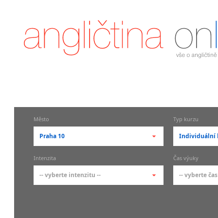
Město
Typ kurzu
Praha 10
Individuální 
-- vyberte město --
-- vyberte 
Intenzita
Čas výuky
pražské městské části
základní 
-- vyberte intenzitu --
-- vyberte čas
Praha
Kurzy a
skupin
Praha 1
-- vyberte intenzitu --
-- vyberte
Individ
Praha 2
1-2 hodiny týdně
Ranní (zač
Firemní