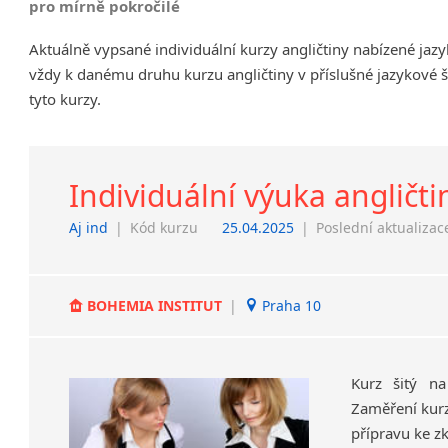
pro mírně pokročilé
Chrudim
Aktuálně vypsané individuální kurzy angličtiny nabízené jaz
Děčín
vždy k danému druhu kurzu angličtiny v příslušné jazykové 
Hodonín
tyto kurzy.
Klatovy
Kolín
Most
Prostějov
Individuální výuka angličti
Sedlčany
Aj ind
|
Kód kurzu
25.04.2025
|
Poslední aktualizac
Tišnov
Vysoká nad Labem
BOHEMIA INSTITUT
|
Praha 10
Kurz šitý na
Zaměření kurz