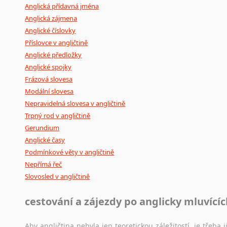
Anglická přídavná jména
Anglická zájmena
Anglické číslovky
Příslovce v angličtině
Anglické předložky
Anglické spojky
Frázová slovesa
Modální slovesa
Nepravidelná slovesa v angličtině
Trpný rod v angličtině
Gerundium
Anglické časy
Podmínkové věty v angličtině
Nepřímá řeč
Slovosled v angličtině
cestování a zájezdy po anglicky mluvící
Aby angličtina nebyla jen teoretickou záležitostí, je třeba j