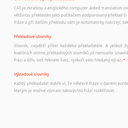
CAT je zkratkou z anglického computer-aided translation (ne
Studium v Austrálii
většinou překládán jako počítačem podporovaný překlad či
Soubor
odkazů
užitečných
všem,
kteří
uvažují
o
studiu
v
Aus
fráze a při dalším překladu vám je automaticky nabízejí, ta
a
zázemí,
australské
univerzity
a
samozřejmě
i
osobní
zkuš
Překladové slovníky
Práce v Austrálii
Slovník, největší přítel každého překladatele. A jelikož
Odkazy
poskytující
cenné
informace
nekomerčního
charak
kvalitních online překladových slovníků již nemusíte únavn
hledat
práci
na
internetu
případně
osobní
zkušenosti
ostat
frázi a dřív, než řeknete švec, vyskočí vám hledaný výraz.
Životopis v angličtině
Výkladové slovníky
Hledáte-li
si
práci
v
zahraničí,
bez
životopisu
v
angličtině
s
Každý
překladatel
dobře
ví,
že
některé
fráze
v
daném
kont
stejná
obecná
pravidla,
jako
pro
český
životopis.
Tak
dost
ot
kterým
je
možné
význam
takovýchto
frází
rozklíčovat.
Srovnávací slovníky
Úkolem
srovnávacích
slovníků
je
vyhledat
vhodná
synony
vždy
po
ruce.