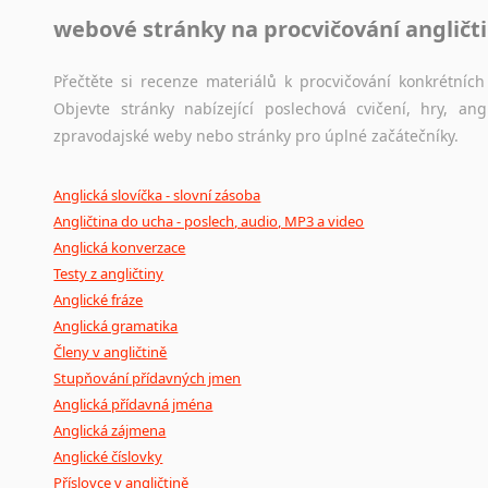
webové stránky na procvičování angličt
Přečtěte si recenze materiálů k procvičování konkrétních 
Objevte stránky nabízející poslechová cvičení, hry, a
zpravodajské weby nebo stránky pro úplné začátečníky.
Anglická slovíčka - slovní zásoba
Angličtina do ucha - poslech, audio, MP3 a video
Anglická konverzace
Testy z angličtiny
Anglické fráze
Anglická gramatika
Členy v angličtině
Stupňování přídavných jmen
Anglická přídavná jména
Anglická zájmena
Anglické číslovky
Příslovce v angličtině