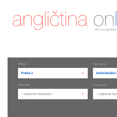
Město
Typ kurzu
Praha 2
Individuální 
-- vyberte město --
-- vyberte 
Intenzita
Čas výuky
pražské městské části
základní 
-- vyberte intenzitu --
-- vyberte čas
Praha
Kurzy a
skupin
Praha 1
-- vyberte intenzitu --
-- vyberte
Individ
Praha 2
1-2 hodiny týdně
Ranní (zač
Firemní