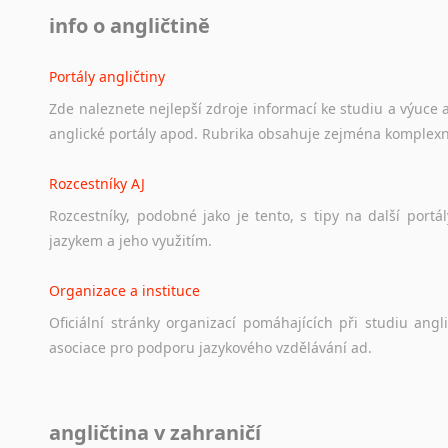
info o angličtině
Portály angličtiny
Zde
naleznete
nejlepší
zdroje
informací
ke
studiu
a
výuce
anglické
portály
apod.
Rubrika
obsahuje
zejména
komplexn
Rozcestníky AJ
Rozcestníky,
podobné
jako
je
tento,
s
tipy
na
další
portál
jazykem
a
jeho
využitím.
Organizace a instituce
Oficiální
stránky
organizací
pomáhajících
při
studiu
angli
asociace
pro
podporu
jazykového
vzdělávání
ad.
Diskusní fórum
angličtina v zahraničí
Ať
už
se
jedná
o
česká
diskusní
fóra
o
anglickém
jazyce
n