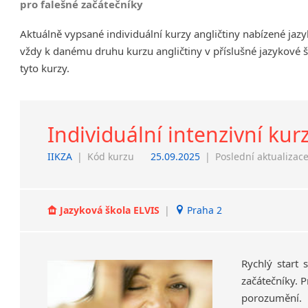
pro falešné začátečníky
Chrudim
Aktuálně vypsané individuální kurzy angličtiny nabízené jaz
Děčín
vždy k danému druhu kurzu angličtiny v příslušné jazykové 
Hodonín
tyto kurzy.
Klatovy
Kolín
Most
Prostějov
Individuální intenzivní kur
Sedlčany
IIKZA
|
Kód kurzu
25.09.2025
|
Poslední aktualizac
Tišnov
Vysoká nad Labem
Jazyková škola ELVIS
|
Praha 2
Rychlý start 
začátečníky. 
porozumění.