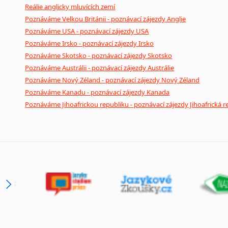
Reálie anglicky mluvících zemí
Poznáváme Velkou Británii - poznávací zájezdy Anglie
Poznáváme USA - poznávací zájezdy USA
Poznáváme Irsko - poznávací zájezdy Irsko
Poznáváme Skotsko - poznávací zájezdy Skotsko
Poznáváme Austrálii - poznávací zájezdy Austrálie
Poznáváme Nový Zéland - poznávací zájezdy Nový Zéland
Poznáváme Kanadu - poznávací zájezdy Kanada
Poznáváme Jihoafrickou republiku - poznávací zájezdy Jihoafrická r