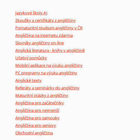
Mix
pomůcek,
jež
mají
potenciál
pomoci
překladateli
v
je
Jazykové školy AJ
poradny
a
pravidla
pravopisu
nebo
stylistické
příručky.
Zkoušky a certifikáty z angličtiny
Pomaturitní studium angličtiny v ČR
Angličtina na internetu zdarma
Slovníky angličtiny on-line
Anglická literatura - knihy v angličtině
Učební pomůcky
Mobilní aplikace na výuku angličtiny
PC programy na výuku angličtiny
Anglické texty
Referáty a seminárky do angličtiny
Maturitní otázky z angličtiny
Angličtina pro začátečníky
Angličtina pro nejmenší
Angličtina pro samouky
Angličtina pro seniory
Obchodní angličtina