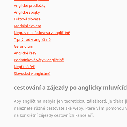
Anglické předložky
Anglické spojky
Frázová slovesa
Modální slovesa
Nepravidelná slovesa v angličtině
Trpný rod v angličtině
Gerundium
Anglické časy
Podmínkové věty v angličtině
Nepřímá řeč
Slovosled v angličtině
cestování a zájezdy po anglicky mluvící
Aby angličtina nebyla jen teoretickou záležitostí, je třeba j
naleznete různé cestovatelské weby, které vám pomohou vy
na konkrétní zájezdy cestovních kanceláří.