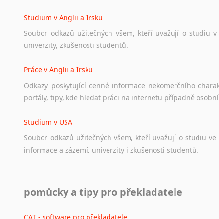
angličtině
na
různá
témata,
vše
naleznete
v
této
rubrice.
Studium v Anglii a Irsku
Soubor
odkazů
užitečných
všem,
kteří
uvažují
o
studiu
v
univerzity,
zkušenosti
studentů.
Práce v Anglii a Irsku
Odkazy
poskytující
cenné
informace
nekomerčního
chara
portály,
tipy,
kde
hledat
práci
na
internetu
případně
osobní
Studium v USA
Soubor
odkazů
užitečných
všem,
kteří
uvažují
o
studiu
ve
informace
a
zázemí,
univerzity
i
zkušenosti
studentů.
Práce v USA
pomůcky a tipy pro překladatele
Odkazy
poskytující
cenné
informace
nekomerčního
charak
hledat
práci
na
internetu
případně
osobní
zkušenosti
ostat
CAT - software pro překladatele