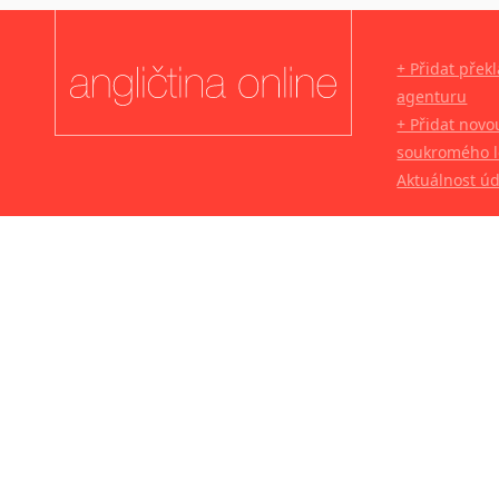
+ Přidat přek
agenturu
+ Přidat novo
soukromého l
Aktuálnost ú