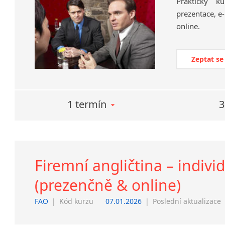
Praktický k
prezentace, e-
online.
Zeptat se
1 termín
3
Firemní angličtina – indivi
(prezenčně & online)
FAO
|
Kód kurzu
07.01.2026
|
Poslední aktualizace